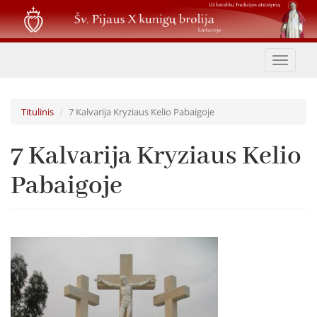
Pereiti
į
pagrindinį
turinį
Toggle
navigat
Titulinis
7 Kalvarija Kryziaus Kelio Pabaigoje
7 Kalvarija Kryziaus Kelio
Pabaigoje