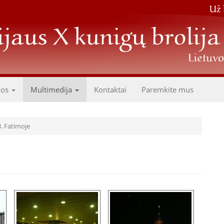
dos
Multimedija
Kontaktai
Paremkite mus
3. Fatimoje