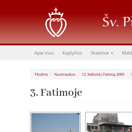
Pereiti
į
pagrindinį
turinį
Apie mus
Koplyčios
Skaitiniai
Mal
Titulinis
Nuotraukos
12. Kelionė į Fatimą 2005
3. Fatimoje