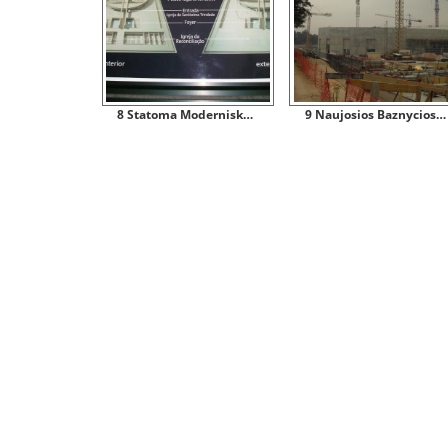
8 Statoma Moderniska Baznycia Tarnausianti Ir Kaip Visu Religiju Sventykla
9 Naujosios Baznycios Statybos