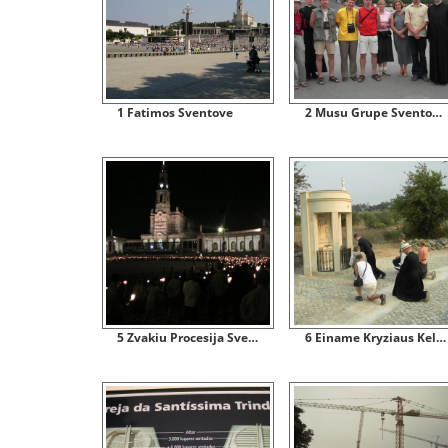
1 Fatimos Sventove
2 Musu Grupe Sventoves Aiksteje
5 Zvakiu Procesija Sventoves Aiksteje
6 Einame Kryziaus Kelia