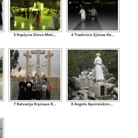
3 Koplycia Dievo Motinos Apsireiskimo Vietoje
4 Tradicinis Ejimas Keliais Iki Apsireiskimo Vietos
7 Kalvarija Kryziaus Kelio Pabaigoje
8 Angelo Apsireiskimo Regetojams Vieta