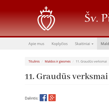
Pereiti
į
pagrindinį
turinį
Apie mus
Koplyčios
Skaitiniai
Mal
Titulinis
Maldos ir giesmės
11. Graudūs verksmai
11. Graudūs verksmai
Dalintis: