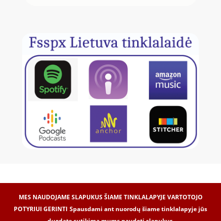
MES NAUDOJAME SLAPUKUS ŠIAME TINKLALAPYJE VARTOTOJO
POTYRIUI GERINTI
Spausdami ant nuorodų šiame tinklalapyje jūs
duodate sutikimą mums naudoti slapukus.