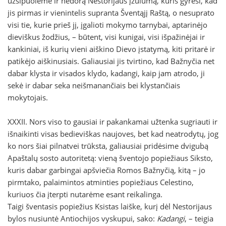
užsipuolėme ir nedorą Nestorijaus įžūlumą, kuris gyrėsi, kad
jis pirmas ir vienintelis supranta Šventąjį Raštą, o nesuprato
visi tie, kurie prieš jį, įgalioti mokymo tarnybai, aptarinėjo
dieviškus žodžius, – būtent, visi kunigai, visi išpažinėjai ir
kankiniai, iš kurių vieni aiškino Dievo įstatymą, kiti pritarė ir
patikėjo aiškinusiais. Galiausiai jis tvirtino, kad Bažnyčia net
dabar klysta ir visados klydo, kadangi, kaip jam atrodo, ji
sekė ir dabar seka neišmanančiais bei klystančiais
mokytojais.
XXXII. Nors viso to gausiai ir pakankamai užtenka sugriauti ir
išnaikinti visas bedieviškas naujoves, bet kad neatrodytų, jog
ko nors šiai pilnatvei trūksta, galiausiai pridėsime dvigubą
Apaštalų sosto autoritetą: vieną šventojo popiežiaus Siksto,
kuris dabar garbingai apšviečia Romos Bažnyčią, kitą – jo
pirmtako, palaimintos atminties popiežiaus Celestino,
kuriuos čia įterpti nutarėme esant reikalinga.
Taigi šventasis popiežius Ksistas laiške, kurį dėl Nestorijaus
bylos nusiuntė Antiochijos vyskupui, sako:
Kadangi
, – teigia