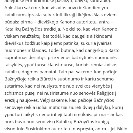
abiejuose Priminimuose pasakytų dalykų santrauką.
Anksčiau sakėme, kad visados buvo ir šiandien yra
katalikams įprasta sutvirtinti tikrąjį tikėjimą šiais dviem
būdais: pirma – dieviškojo Kanono autoritetu, antra –
Katalikų Bažnyčios tradicija. Ne dėl to, kad vien Kanono
viskam neužtektų, bet todėl, kad daugelis aiškindami
dieviškus žodžius kaip jiems patinka, sukuria įvairias
nuomones ir klaidas. Todėl būtina, kad dangiškojo Rašto
supratimas derintųsi prie vienos bažnytinės nuomonės
taisyklės, ypač tuose klausimuose, kuriais remiasi visos
katalikų dogmos pamatai. Taip pat sakėme, kad pačioje
Bažnyčioje reikia žiūrėti visuotinumo ir kartu senumo
sutarimo, kad nei nuslystume nuo sveikos vienybės į
schizmos pusę, nei nusiristume nuo senovės Religijos į
erezijų naujoves. Vėlgi sakėme, kad pačioje Bažnyčios
senovėje reikia uoliai ir atidžiai žiūrėti dviejų dalykų, kurių
ypač turi laikytis nenorintieji tapti eretikais: pirma – ar kas
nors buvo nuo seno visų Katalikų Bažnyčios kunigų
visuotinio Susirinkimo autoritetu nuspręsta, antra – jei iškilo