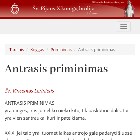
Pereiti
į
pagrindinį
turinį
Toggle
navigat
Titulinis
Knygos
Priminimas
Antrasis priminimas
Antrasis priminimas
Šv. Vincentas Lerinietis
ANTRASIS PRIMINIMAS
yra dingęs, ir iš jo neliko nieko kito, tik paskutinė dalis, tai
yra vien santrauka, kuri ir pateikiama.
XXIX. Jei taip yra, tuomet laikas antrojo gale padaryti šiuose