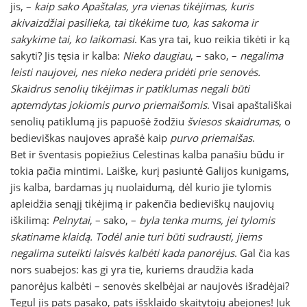
jis, –
kaip sako Apaštalas, yra vienas tikėjimas, kuris
akivaizdžiai pasilieka, tai tikėkime tuo, kas sakoma ir
sakykime tai, ko laikomasi
. Kas yra tai, kuo reikia tikėti ir ką
sakyti? Jis tęsia ir kalba:
Nieko daugiau
, – sako, –
negalima
leisti naujovei, nes nieko nedera pridėti prie senovės.
Skaidrus senolių tikėjimas ir patiklumas negali būti
aptemdytas jokiomis purvo priemaišomis
. Visai apaštališkai
senolių patiklumą jis papuošė žodžiu
šviesos skaidrumas
, o
bedieviškas naujoves aprašė kaip
purvo priemaišas
.
Bet ir šventasis popiežius Celestinas kalba panašiu būdu ir
tokia pačia mintimi. Laiške, kurį pasiuntė Galijos kunigams,
jis kalba, bardamas jų nuolaidumą, dėl kurio jie tylomis
apleidžia senąjį tikėjimą ir pakenčia bedieviškų naujovių
iškilimą:
Pelnytai
, – sako, –
byla tenka mums, jei tylomis
skatiname klaidą. Todėl anie turi būti sudrausti, jiems
negalima suteikti laisvės kalbėti kada panorėjus
. Gal čia kas
nors suabejos: kas gi yra tie, kuriems draudžia kada
panorėjus kalbėti – senovės skelbėjai ar naujovės išradėjai?
Tegul jis pats pasako, pats išsklaido skaitytojų abejones! Juk