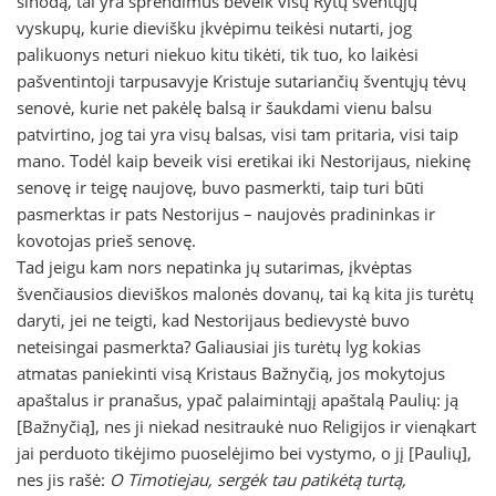
sinodą, tai yra sprendimus beveik visų Rytų šventųjų
vyskupų, kurie dievišku įkvėpimu teikėsi nutarti, jog
palikuonys neturi niekuo kitu tikėti, tik tuo, ko laikėsi
pašventintoji tarpusavyje Kristuje sutariančių šventųjų tėvų
senovė, kurie net pakėlę balsą ir šaukdami vienu balsu
patvirtino, jog tai yra visų balsas, visi tam pritaria, visi taip
mano. Todėl kaip beveik visi eretikai iki Nestorijaus, niekinę
senovę ir teigę naujovę, buvo pasmerkti, taip turi būti
pasmerktas ir pats Nestorijus – naujovės pradininkas ir
kovotojas prieš senovę.
Tad jeigu kam nors nepatinka jų sutarimas, įkvėptas
švenčiausios dieviškos malonės dovanų, tai ką kita jis turėtų
daryti, jei ne teigti, kad Nestorijaus bedievystė buvo
neteisingai pasmerkta? Galiausiai jis turėtų lyg kokias
atmatas paniekinti visą Kristaus Bažnyčią, jos mokytojus
apaštalus ir pranašus, ypač palaimintąjį apaštalą Paulių: ją
[Bažnyčią], nes ji niekad nesitraukė nuo Religijos ir vienąkart
jai perduoto tikėjimo puoselėjimo bei vystymo, o jį [Paulių],
nes jis rašė:
O Timotiejau, sergėk tau patikėtą turtą,