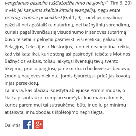
vengdamas pasaulio tuščiažodžiavimo naujovių
(1 Tim 6, 20)
ir vėl:
Jei kas jums skelbia kitokią evangeliją, negu esate
priėmę, tebūnie prakeiktas!
(Gal 1, 9). Todėl jei negalima
pažeisti nei apaštališkų nutarimų, nei bažnytinių sprendimų,
kuriais pagal švenčiausią visuotinumo ir senovės sutarimą
buvo teisėtai ir pelnytai pasmerkti visi eretikai, galiausiai
Pelagijus, Celestijus ir Nestorijus, tuomet neabejotinai reikia,
kad visi katalikai, kurie stengiasi pasirodyti teisėtais Motinos
Bažnyčios vaikais, toliau laikytųsi šventųjų tėvų švento
tikėjimo, prie jo jungtųsi, jame mirtų, o bedieviškas bedievių
žmonių naujoves niekintų, jomis bjaurėtųsi, prieš jas kovotų
ir jas persekiotų.
Tai ir yra, kas plačiau išdėstyta abiejuose Priminimuose, o
čia kaip santrauka trumpiau surašyta, kad mano atmintis,
kurios parėmimui tai sutraukėme, būtų ir uoliu priminimu
atitaisyta, ir nuobodaus išplėtojimo neprislėgta.
Dalintis: