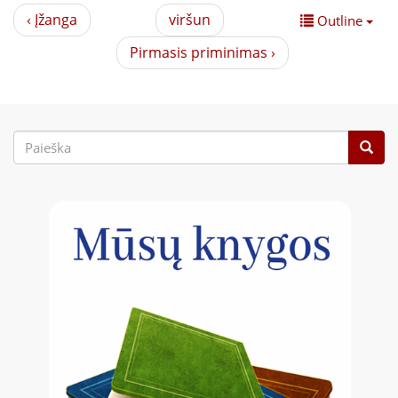
‹ Įžanga
viršun
Outline
Pirmasis priminimas ›
Paieškos
forma