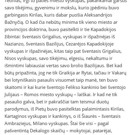
Teofilas, irgi to paties miesto vyskupas, pakankamai garsus
savo tikėjimu, gyvenimu ir mokslu, kurio įpėdiniu buvo
garbingasis Kirilas, kuris dabar puošia Aleksandrijos
Bažnyčią. O kad čia nebūtų minima tik vieno miesto ar
provincijos doktrina, buvo pasitelkti ir tie Kapadokijos
žibintai: šventasis Grigalius, vyskupas ir išpažinėjas iš
Nazianzo, šventasis Bazilijus, Cezarėjos Kapadokijoje
vyskupas ir išpažinėjas, kitas taip pat šventasis Grigalius,
Nisos vyskupas, savo tikėjimu, elgesiu, nekaltumu ir
išmintimi labiausiai vertas savo brolio Bazilijaus. Bet kad
būtų pripažinta, jog ne tik Graikija ar Rytai, tačiau ir Vakarų
bei lotyniškasis pasaulis visuomet taip manė, ten buvo
skaitomi ir kai kurie šventojo Felikso kankinio bei šventojo
Julijaus – Romos miesto vyskupų – laiškai. Ir kad ne tik
pasaulio galva, bet ir pakraščiai tam teismui duotų
parodymus, iš Pietų buvo pasitelktas palaimintasis Kirilas,
Kartaginos vyskupas ir kankinys, o iš Šiaurės – šventasis
Ambraziejus, Milano vyskupas. Štai šie visi – pagal
pašventintą Dekalogo skaičių – mokytojai, patarėjai,