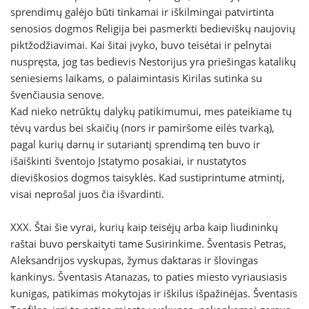
sprendimų galėjo būti tinkamai ir iškilmingai patvirtinta
senosios dogmos Religija bei pasmerkti bedieviškų naujovių
piktžodžiavimai. Kai šitai įvyko, buvo teisėtai ir pelnytai
nuspręsta, jog tas bedievis Nestorijus yra priešingas katalikų
seniesiems laikams, o palaimintasis Kirilas sutinka su
švenčiausia senove.
Kad nieko netrūktų dalykų patikimumui, mes pateikiame tų
tėvų vardus bei skaičių (nors ir pamiršome eilės tvarką),
pagal kurių darnų ir sutariantį sprendimą ten buvo ir
išaiškinti šventojo Įstatymo posakiai, ir nustatytos
dieviškosios dogmos taisyklės. Kad sustiprintume atmintį,
visai neprošal juos čia išvardinti.
XXX. Štai šie vyrai, kurių kaip teisėjų arba kaip liudininkų
raštai buvo perskaityti tame Susirinkime. Šventasis Petras,
Aleksandrijos vyskupas, žymus daktaras ir šlovingas
kankinys. Šventasis Atanazas, to paties miesto vyriausiasis
kunigas, patikimas mokytojas ir iškilus išpažinėjas. Šventasis