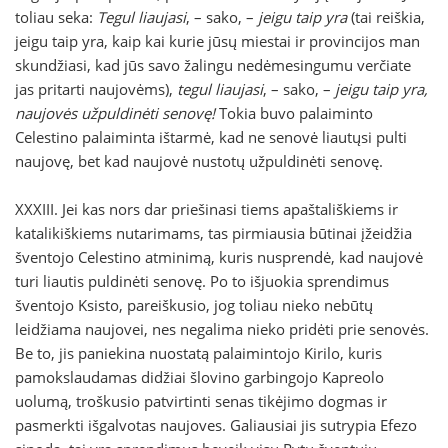
toliau seka:
Tegul liaujasi
, – sako, –
jeigu taip yra
(tai reiškia,
jeigu taip yra, kaip kai kurie jūsų miestai ir provincijos man
skundžiasi, kad jūs savo žalingu nedėmesingumu verčiate
jas pritarti naujovėms),
tegul liaujasi
, – sako, –
jeigu taip yra,
naujovės užpuldinėti senovę!
Tokia buvo palaiminto
Celestino palaiminta ištarmė, kad ne senovė liautųsi pulti
naujovę, bet kad naujovė nustotų užpuldinėti senovę.
XXXIII. Jei kas nors dar priešinasi tiems apaštališkiems ir
katalikiškiems nutarimams, tas pirmiausia būtinai įžeidžia
šventojo Celestino atminimą, kuris nusprendė, kad naujovė
turi liautis puldinėti senovę. Po to išjuokia sprendimus
šventojo Ksisto, pareiškusio, jog toliau nieko nebūtų
leidžiama naujovei, nes negalima nieko pridėti prie senovės.
Be to, jis paniekina nuostatą palaimintojo Kirilo, kuris
pamokslaudamas didžiai šlovino garbingojo Kapreolo
uolumą, troškusio patvirtinti senas tikėjimo dogmas ir
pasmerkti išgalvotas naujoves. Galiausiai jis sutrypia Efezo