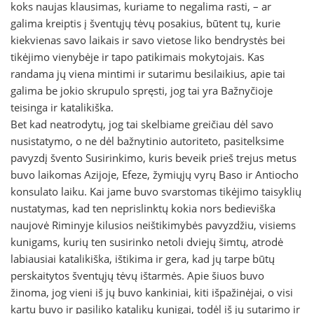
koks naujas klausimas, kuriame to negalima rasti, – ar
galima kreiptis į šventųjų tėvų posakius, būtent tų, kurie
kiekvienas savo laikais ir savo vietose liko bendrystės bei
tikėjimo vienybėje ir tapo patikimais mokytojais. Kas
randama jų viena mintimi ir sutarimu besilaikius, apie tai
galima be jokio skrupulo spręsti, jog tai yra Bažnyčioje
teisinga ir katalikiška.
Bet kad neatrodytų, jog tai skelbiame greičiau dėl savo
nusistatymo, o ne dėl bažnytinio autoriteto, pasitelksime
pavyzdį švento Susirinkimo, kuris beveik prieš trejus metus
buvo laikomas Azijoje, Efeze, žymiųjų vyrų Baso ir Antiocho
konsulato laiku. Kai jame buvo svarstomas tikėjimo taisyklių
nustatymas, kad ten neprislinktų kokia nors bedieviška
naujovė Riminyje kilusios neištikimybės pavyzdžiu, visiems
kunigams, kurių ten susirinko netoli dviejų šimtų, atrodė
labiausiai katalikiška, ištikima ir gera, kad jų tarpe būtų
perskaitytos šventųjų tėvų ištarmės. Apie šiuos buvo
žinoma, jog vieni iš jų buvo kankiniai, kiti išpažinėjai, o visi
kartu buvo ir pasiliko katalikų kunigai, todėl iš jų sutarimo ir