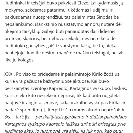
liudininkai ir teisėjai buvo pakviesti Efeze. Laikydamasis jų
mokymo, sekdamas patarimu, tikėdamas liudijimu ir
paklusdamas nuosprendžiui, tas palaimintas Sinodas be
nepalankumo, išankstinio nusistatymo ar norų nutarė dėl
tikėjimo taisyklių. Galėjo būti panaudotas dar didesnis
protėvių skaičius, bet nebuvo reikalo, nes nereikėjo dėl
liudininkų gausybės gaišti svarstymo laiką, be to, niekas
neabejojo, kad tie dešimt manė ne mažiau teisingai, nei visi
likę jų kolegos.
XXXI. Po viso to pridedame ir palaimintojo Kirilo žodžius,
kurie yra pačiuose bažnytiniuose aktuose. Kai buvo
perskaitytas šventojo Kapreolo, Kartaginos vyskupo, laiškas,
kuris nieko kito nesiekė ir neprašė, tik kad būtų nugalėta
naujovė ir apginta senovė, tada prakalbo vyskupas Kirilas ir
padarė sprendimą. Jį įterpti ir čia mums atrodo neprošal:
Ir
šis
, – tarė jis, –
perskaitytasis gerbiamo ir didžiai pamaldaus
Kartaginos vyskupo Kapreolo laiškas turi būti prisegtas prie
liudijimo aktų. Jo nuomonė yra aiški. Jis juk nori, kad būtų