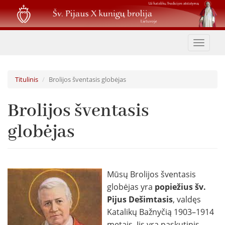
Pereiti
į
pagrindinį
turinį
Toggle
navigat
Titulinis
Brolijos šventasis globėjas
Brolijos šventasis
globėjas
Mūsų Brolijos šventasis
globėjas yra
popiežius šv.
Pijus Dešimtasis
, valdęs
Katalikų Bažnyčią 1903–1914
metais. Jis yra paskutinis