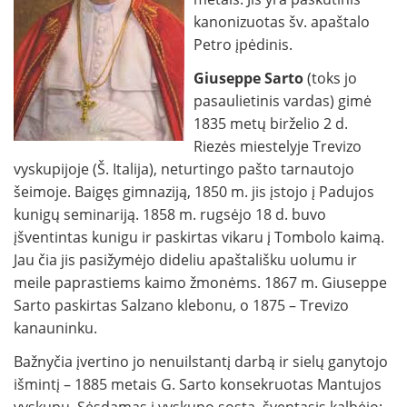
kanonizuotas šv. apaštalo
Petro įpėdinis.
Giuseppe Sarto
(toks jo
pasaulietinis vardas) gimė
1835 metų birželio 2 d.
Riezės miestelyje Trevizo
vyskupijoje (Š. Italija), neturtingo pašto tarnautojo
šeimoje. Baigęs gimnaziją, 1850 m. jis įstojo į Padujos
kunigų seminariją. 1858 m. rugsėjo 18 d. buvo
įšventintas kunigu ir paskirtas vikaru į Tombolo kaimą.
Jau čia jis pasižymėjo dideliu apaštališku uolumu ir
meile paprastiems kaimo žmonėms. 1867 m. Giuseppe
Sarto paskirtas Salzano klebonu, o 1875 – Trevizo
kanauninku.
Bažnyčia įvertino jo nenuilstantį darbą ir sielų ganytojo
išmintį – 1885 metais G. Sarto konsekruotas Mantujos