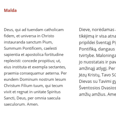
Malda
Dieve, norėdamas a
Deus, qui ad tuendam catholicam
fidem, et universa in Christo
tikėjimą ir visa atna
instauranda sanctum Pium,
pripildei šventąjį P
Summum Pontificem, caelesti
Pontifiką, dangaus 
sapientia et apostolica fortitudine
tvirtybe. Maloninga
replevisti: concede propitius; ut,
jo nuostatais ir pa
eius instituta et exempla sectantes,
amžinąjį atlygį. Pe
praemia consequamur aeterna. Per
Jėzų Kristų, Tavo 
eundem Dominum nostrum Iesum
Dievas su Tavimi g
Christum Filium tuum, qui tecum
Šventosios Dvasios
vivit et regnat in unitate Spiritus
amžių amžius. Ame
Sancti, Deus, per omnia saecula
saeculorum. Amen.