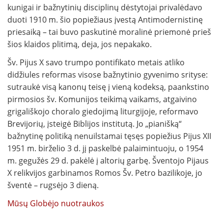
kunigai ir bažnytinių disciplinų dėstytojai privalėdavo
duoti 1910 m. šio popiežiaus įvestą Antimodernistinę
priesaiką – tai buvo paskutinė moralinė priemonė prieš
šios klaidos plitimą, deja, jos nepakako.
Šv. Pijus X savo trumpo pontifikato metais atliko
didžiules reformas visose bažnytinio gyvenimo srityse:
sutraukė visą kanonų teisę į vieną kodeksą, paankstino
pirmosios šv. Komunijos teikimą vaikams, atgaivino
grigališkojo choralo giedojimą liturgijoje, reformavo
Brevijorių, įsteigė Biblijos institutą. Jo „pianišką“
bažnytinę politiką nenuilstamai tęsęs popiežius Pijus XII
1951 m. birželio 3 d. jį paskelbė palaimintuoju, o 1954
m. gegužės 29 d. pakėlė į altorių garbę. Šventojo Pijaus
X relikvijos garbinamos Romos Šv. Petro bazilikoje, jo
šventė – rugsėjo 3 dieną.
Mūsų Globėjo nuotraukos