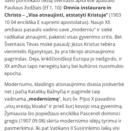
Savo pontifikato tikslą šventasis apibrėžė apaštalo
Pauliaus žodžiais (Ef 1, 10):
Omnia instaurare in
Christo – „Visa atnaujinti, atstatyti Kristuje“
(1903
10 04 enciklika E supremi apostolatus). Naujo XX
amžiaus pasaulis vadino save „moderniu“ ir siekė
radikaliai atnaujinti, pakeisti visas gyvenimo sritis. Bet
Šventasis Tėvas mokė pasaulį: Jėzus Kristus tebėra
vienintelis Išganytojas, Jis yra tikrojo atsinaujinimo
pagrindas. Deja, krikščioniškoji Europa jo neišgirdo, ir
XX amžius tapo neregėtų karų bei kultūros nuosmukio
epocha.
Modernumo, klaidingo atsinaujinimo dvasia įsiskverbė
net į pačią Katalikų Bažnyčią ir pagimdė taip
vadinamą „
modernizmą
“, kurį šv. Pijus X pavadino
„visų erezijų kloaka“ ir prieš kurį kovojo visą gyvenimą.
Žymiausia šio popiežiaus enciklika Pascendi dominici
gregis (1907 09 08) skirta modernizmo idėjų tyrimui ir
pasmerkimui. Iki pat Vatikano II Susirinkimo laikų visi