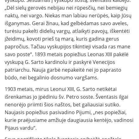
vyskupu. Sėsdamas į vyskupo sostą, šventasis kalbėjo:
„Dėl sielų gerovės nebijau nei rūpesčių, nei bemiegių
naktų, nei vargo. Niekas man labiau nerūpės, kaip Jūsų
išganymas. Gerai žinau, kad gelbėdamas savo aveles,
turėsiu pakelti didelių vargų, atlaikyti pavojų, iškentėti
įžeidimų, kovoti prieš tą marą, kuris gadina gerus
papročius. Tačiau vyskupijos tikintieji visada ras mane
savo poste“. 1893 metais popiežius Leonas XIII pakėlė
vyskupą G. Sarto kardinolu ir paskyrė Venecijos
patriarchu. Nauja garbė nepakeitė nei jo paprasto
būdo, nei begalinio dosnumo vargšams.
1903 metais, mirus Leonui XIII, G. Sarto netikėtai
išrenkamas jo įpėdiniu šv. Petro soste. Šventasis ilgai
nenorėjo priimti šios naštos, bet galiausiai sutiko.
Naujasis popiežius pasivadino Pijumi, „nes popiežiai,
kurie praėjusiame amžiuje daugiausia kentėjo, vadinosi
Pijaus vardu“.