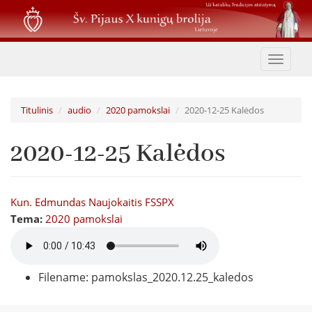
Pereiti
į
pagrindinį
turinį
Toggle
navigat
Titulinis
audio
2020 pamokslai
2020-12-25 Kalėdos
2020-12-25 Kalėdos
Kun. Edmundas Naujokaitis FSSPX
Tema:
2020 pamokslai
Filename: pamokslas_2020.12.25_kaledos