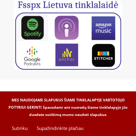
MES NAUDOJAME SLAPUKUS ŠIAME TINKLALAPYJE VARTOTOJO
POTYRIUI GERINTI
Spausdami ant nuorodų šiame tinklalapyje jūs
duodate sutikimą mums naudoti slapukus.
Internetinių svetainių kūrimas -
Dipolis.com
© 2017
© VšĮ „Laetitia“, 2017
Sutinku
Supažindinkite plačiau