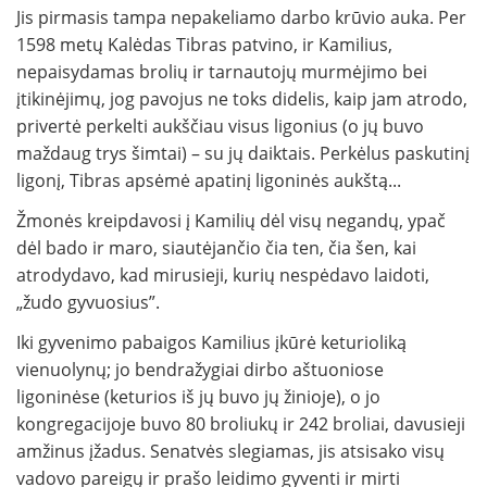
Jis pirmasis tampa nepakeliamo darbo krūvio auka. Per
1598 metų Kalėdas Tibras patvino, ir Kamilius,
nepaisydamas brolių ir tarnautojų murmėjimo bei
įtikinėjimų, jog pavojus ne toks didelis, kaip jam atrodo,
privertė perkelti aukščiau visus ligonius (o jų buvo
maždaug trys šimtai) – su jų daiktais. Perkėlus paskutinį
ligonį, Tibras apsėmė apatinį ligoninės aukštą...
Žmonės kreipdavosi į Kamilių dėl visų negandų, ypač
dėl bado ir maro, siautėjančio čia ten, čia šen, kai
atrodydavo, kad mirusieji, kurių nespėdavo laidoti,
„žudo gyvuosius”.
Iki gyvenimo pabaigos Kamilius įkūrė keturioliką
vienuolynų; jo bendražygiai dirbo aštuoniose
ligoninėse (keturios iš jų buvo jų žinioje), o jo
kongregacijoje buvo 80 broliukų ir 242 broliai, davusieji
amžinus įžadus. Senatvės slegiamas, jis atsisako visų
vadovo pareigų ir prašo leidimo gyventi ir mirti