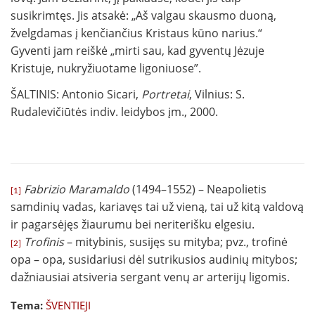
susikrimtęs. Jis atsakė: „Aš valgau skausmo duoną,
žvelgdamas į kenčiančius Kristaus kūno narius.“
Gyventi jam reiškė „mirti sau, kad gyventų Jėzuje
Kristuje, nukryžiuotame ligoniuose”.
ŠALTINIS: Antonio Sicari,
Portretai
, Vilnius: S.
Rudalevičiūtės indiv. leidybos įm., 2000.
Fabrizio Maramaldo
(1494–1552) – Neapolietis
[1]
samdinių vadas, kariavęs tai už vieną, tai už kitą valdovą
ir pagarsėjęs žiaurumu bei neriterišku elgesiu.
Trofinis
– mitybinis, susijęs su mityba; pvz., trofinė
[2]
opa – opa, susidariusi dėl sutrikusios audinių mitybos;
dažniausiai atsiveria sergant venų ar arterijų ligomis.
Tema:
ŠVENTIEJI