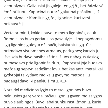
vienuolynas. Galiausiai jis galėjo ten grįžti, bet žaizda vėl
ėmė pūliuoti. Kapucinai nutarė galutinai pašalinti jį iš
vienuolyno. Ir Kamilius grįžo į ligoninę, kuri tarsi
prikaustė jį.
Verta priminti, kokios buvo to meto ligoninės, o juk
Romoje jos buvo geriausios pasaulyje... Į nepagydomų
ligų ligoninę guldyta dėl pačių baisiausių ligų. Čia
priimdavo visuomenės atmatas, padugnes; kartais jų
išvaizda būdavo pasibaisėtina, šiuos nabagus tiesiog
numesdavo prie ligoninės durų. Paprastai joje būdavo
maždaug septyniasdešimt lovų, bet kas antri metai, kai
gydytojai taikydavo radikalų gydymo metodą, jų
padaugėdavo iki penkių šimtų. <...>
Nors dėl medicinos lygio to meto ligoninės buvo
pelniusios gerą vardą, tačiau ligonių gyvenimo sąlygos
buvo siaubingos. Buvo labai sunku rasti žmonių, kurie
sutiktų rūpintis šiomis baisiomis būtybėmis – net