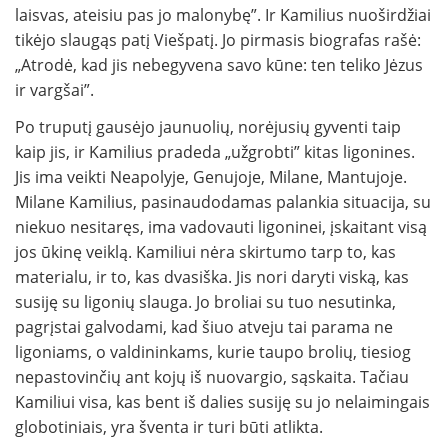
laisvas, ateisiu pas jo malonybę”. Ir Kamilius nuoširdžiai
tikėjo slaugąs patį Viešpatį. Jo pirmasis biografas rašė:
„Atrodė, kad jis nebegyvena savo kūne: ten teliko Jėzus
ir vargšai”.
Po truputį gausėjo jaunuolių, norėjusių gyventi taip
kaip jis, ir Kamilius pradeda „užgrobti” kitas ligonines.
Jis ima veikti Neapolyje, Genujoje, Milane, Mantujoje.
Milane Kamilius, pasinaudodamas palankia situacija, su
niekuo nesitaręs, ima vadovauti ligoninei, įskaitant visą
jos ūkinę veiklą. Kamiliui nėra skirtumo tarp to, kas
materialu, ir to, kas dvasiška. Jis nori daryti viską, kas
susiję su ligonių slauga. Jo broliai su tuo nesutinka,
pagrįstai galvodami, kad šiuo atveju tai parama ne
ligoniams, o valdininkams, kurie taupo brolių, tiesiog
nepastovinčių ant kojų iš nuovargio, sąskaita. Tačiau
Kamiliui visa, kas bent iš dalies susiję su jo nelaimingais
globotiniais, yra šventa ir turi būti atlikta.