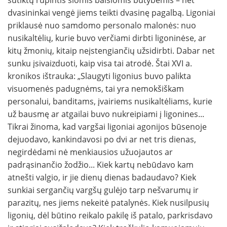
dvasininkai vengė jiems teikti dvasinę pagalbą. Ligoniai
priklausė nuo samdomo personalo malonės: nuo
nusikaltėlių, kurie buvo verčiami dirbti ligoninėse, ar
kitų žmonių, kitaip neįstengiančių užsidirbti. Dabar net
sunku įsivaizduoti, kaip visa tai atrodė. Štai XVI a.
kronikos ištrauka: „Slaugyti ligonius buvo palikta
visuomenės padugnėms, tai yra nemokšiškam
personalui, banditams, įvairiems nusikaltėliams, kurie
už bausmę ar atgailai buvo nukreipiami į ligonines...
Tikrai žinoma, kad vargšai ligoniai agonijos būsenoje
dejuodavo, kankindavosi po dvi ar net tris dienas,
negirdėdami nė menkiausios užuojautos ar
padrąsinančio žodžio... Kiek kartų nebūdavo kam
atnešti valgio, ir jie dienų dienas badaudavo? Kiek
sunkiai sergančių vargšų gulėjo tarp nešvarumų ir
parazitų, nes jiems nekeitė patalynės. Kiek nusilpusių
ligonių, dėl būtino reikalo pakilę iš patalo, parkrisdavo