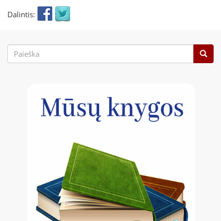
Dalintis:
Paieškos
forma