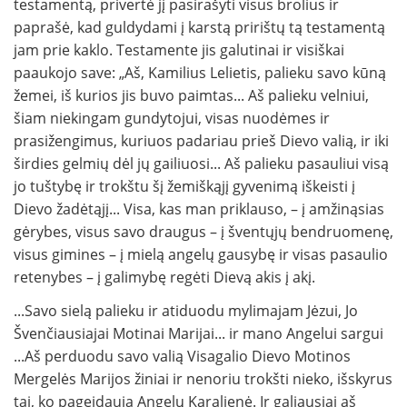
testamentą, privertė jį pasirašyti visus brolius ir
paprašė, kad guldydami į karstą pririštų tą testamentą
jam prie kaklo. Testamente jis galutinai ir visiškai
paaukojo save: „Aš, Kamilius Lelietis, palieku savo kūną
žemei, iš kurios jis buvo paimtas... Aš palieku velniui,
šiam niekingam gundytojui, visas nuodėmes ir
prasižengimus, kuriuos padariau prieš Dievo valią, ir iki
širdies gelmių dėl jų gailiuosi... Aš palieku pasauliui visą
jo tuštybę ir trokštu šį žemiškąjį gyvenimą iškeisti į
Dievo žadėtąjį... Visa, kas man priklauso, – į amžinąsias
gėrybes, visus savo draugus – į šventųjų bendruomenę,
visus gimines – į mielą angelų gausybę ir visas pasaulio
retenybes – į galimybę regėti Dievą akis į akį.
...Savo sielą palieku ir atiduodu mylimajam Jėzui, Jo
Švenčiausiajai Motinai Marijai... ir mano Angelui sargui
...Aš perduodu savo valią Visagalio Dievo Motinos
Mergelės Marijos žiniai ir nenoriu trokšti nieko, išskyrus
tai, ko pageidauja Angelų Karalienė. Ir galiausiai aš