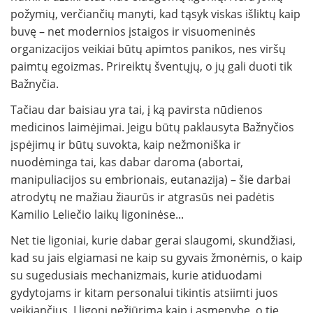
požymių, verčiančių manyti, kad tąsyk viskas išliktų kaip
buvę – net modernios įstaigos ir visuomeninės
organizacijos veikiai būtų apimtos panikos, nes viršų
paimtų egoizmas. Prireiktų šventųjų, o jų gali duoti tik
Bažnyčia.
Tačiau dar baisiau yra tai, į ką pavirsta nūdienos
medicinos laimėjimai. Jeigu būtų paklausyta Bažnyčios
įspėjimų ir būtų suvokta, kaip nežmoniška ir
nuodėminga tai, kas dabar daroma (abortai,
manipuliacijos su embrionais, eutanazija) – šie darbai
atrodytų ne mažiau žiaurūs ir atgrasūs nei padėtis
Kamilio Leliečio laikų ligoninėse...
Net tie ligoniai, kurie dabar gerai slaugomi, skundžiasi,
kad su jais elgiamasi ne kaip su gyvais žmonėmis, o kaip
su sugedusiais mechanizmais, kurie atiduodami
gydytojams ir kitam personalui tikintis atsiimti juos
veikiančius. Į ligonį nežiūrima kaip į asmenybę, o tie,