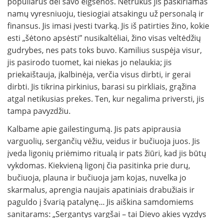
populiarus dėl savo elgsenos. Netrukus jis paskiriamas
namų vyresniuoju, tiesiogiai atsakingu už personalą ir
finansus. Jis imasi įvesti tvarką. Jis iš patirties žino, kokie
esti „šėtono apsėsti” nusikaltėliai, žino visas veltėdžių
gudrybes, nes pats toks buvo. Kamilius suspėja visur,
jis pasirodo tuomet, kai niekas jo nelaukia; jis
priekaištauja, įkalbinėja, verčia visus dirbti, ir gerai
dirbti. Jis tikrina pirkinius, barasi su pirkliais, grąžina
atgal netikusias prekes. Ten, kur negalima priversti, jis
tampa pavyzdžiu.
Kalbame apie gailestingumą. Jis pats apiprausia
varguolių, sergančių vėžiu, veidus ir bučiuoja juos. Jis
įveda ligonių priėmimo ritualą ir pats žiūri, kad jis būtų
vykdomas. Kiekvieną ligonį čia pasitinka prie durų,
bučiuoja, plauna ir bučiuoja jam kojas, nuvelka jo
skarmalus, aprengia naujais apatiniais drabužiais ir
paguldo į švarią patalynę... Jis aiškina samdomiems
sanitarams: „Sergantys vargšai – tai Dievo akies vyzdys