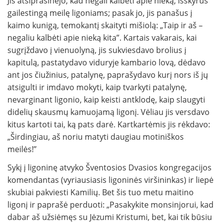
Jis atsiprašinėjo, kad negali kalbėti apie nieką, išskyrus
gailestingą meilę ligoniams; pasak jo, jis panašus į
kaimo kunigą, temokantį skaityti mišiolą: „Taip ir aš –
negaliu kalbėti apie nieką kita”. Kartais vakarais, kai
sugrįždavo į vienuolyną, jis sukviesdavo brolius į
kapitulą, pastatydavo viduryje kambario lovą, dėdavo
ant jos čiužinius, patalynę, paprašydavo kurį nors iš jų
atsigulti ir imdavo mokyti, kaip tvarkyti patalynę,
nevarginant ligonio, kaip keisti antklodę, kaip slaugyti
didelių skausmų kamuojamą ligonį. Vėliau jis versdavo
kitus kartoti tai, ką pats darė. Kartkartėmis jis rėkdavo:
„Širdingiau, aš noriu matyti daugiau motiniškos
meilės!”
Sykį į ligoninę atvyko Šventosios Dvasios kongregacijos
komendantas (vyriausiasis ligoninės viršininkas) ir liepė
skubiai pakviesti Kamilių. Bet šis tuo metu maitino
ligonį ir paprašė perduoti: „Pasakykite monsinjorui, kad
dabar aš užsiėmęs su Jėzumi Kristumi, bet, kai tik būsiu