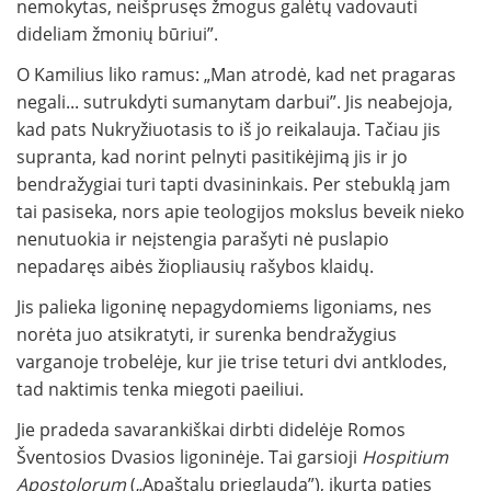
nemokytas, neišprusęs žmogus galėtų vadovauti
dideliam žmonių būriui”.
O Kamilius liko ramus: „Man atrodė, kad net pragaras
negali... sutrukdyti sumanytam darbui”. Jis neabejoja,
kad pats Nukryžiuotasis to iš jo reikalauja. Tačiau jis
supranta, kad norint pelnyti pasitikėjimą jis ir jo
bendražygiai turi tapti dvasininkais. Per stebuklą jam
tai pasiseka, nors apie teologijos mokslus beveik nieko
nenutuokia ir neįstengia parašyti nė puslapio
nepadaręs aibės žiopliausių rašybos klaidų.
Jis palieka ligoninę nepagydomiems ligoniams, nes
norėta juo atsikratyti, ir surenka bendražygius
varganoje trobelėje, kur jie trise teturi dvi antklodes,
tad naktimis tenka miegoti paeiliui.
Jie pradeda savarankiškai dirbti didelėje Romos
Šventosios Dvasios ligoninėje. Tai garsioji
Hospitium
Apostolorum
(„Apaštalų prieglauda”), įkurta paties