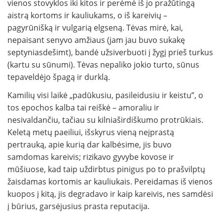
vienos stovyklos iki kitos ir perėmė iš jo pražūtingą
aistrą kortoms ir kauliukams, o iš kareivių –
pagyrūnišką ir vulgarią elgseną. Tėvas mirė, kai,
nepaisant senyvo amžiaus (jam jau buvo sukakę
septyniasdešimt), bandė užsiverbuoti į žygį prieš turkus
(kartu su sūnumi). Tėvas nepaliko jokio turto, sūnus
tepaveldėjo špagą ir durklą.
Kamilių visi laikė „padūkusiu, pasileidusiu ir keistu”, o
tos epochos kalba tai reiškė – amoraliu ir
nesivaldančiu, tačiau su kilniaširdiškumo protrūkiais.
Keletą metų paeiliui, išskyrus vieną neįprastą
pertrauką, apie kurią dar kalbėsime, jis buvo
samdomas kareivis; rizikavo gyvybe kovose ir
mūšiuose, kad taip uždirbtus pinigus po to prašvilptų
žaisdamas kortomis ar kauliukais. Pereidamas iš vienos
kuopos į kitą, jis degradavo ir kaip kareivis, nes samdėsi
į būrius, garsėjusius prasta reputacija.