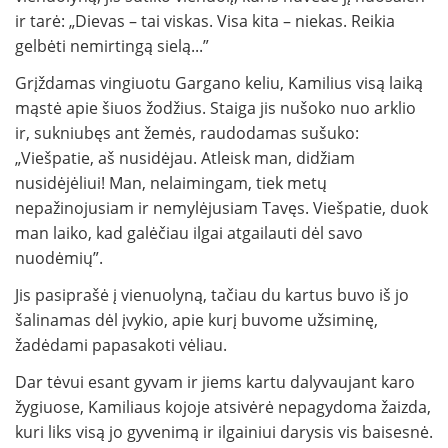
ir tarė: „Dievas – tai viskas. Visa kita – niekas. Reikia
gelbėti nemirtingą sielą...”
Grįždamas vingiuotu Gargano keliu, Kamilius visą laiką
mąstė apie šiuos žodžius. Staiga jis nušoko nuo arklio
ir, sukniubęs ant žemės, raudodamas sušuko:
„Viešpatie, aš nusidėjau. Atleisk man, didžiam
nusidėjėliui! Man, nelaimingam, tiek metų
nepažinojusiam ir nemylėjusiam Tavęs. Viešpatie, duok
man laiko, kad galėčiau ilgai atgailauti dėl savo
nuodėmių”.
Jis pasiprašė į vienuolyną, tačiau du kartus buvo iš jo
šalinamas dėl įvykio, apie kurį buvome užsiminę,
žadėdami papasakoti vėliau.
Dar tėvui esant gyvam ir jiems kartu dalyvaujant karo
žygiuose, Kamiliaus kojoje atsivėrė nepagydoma žaizda,
kuri liks visą jo gyvenimą ir ilgainiui darysis vis baisesnė.