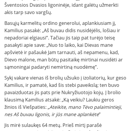
Šventosios Dvasios ligoninėje, idant galėtų užmerkti
akis tarp savo vargšų.
Basųjų karmelitų ordino generolui, aplankiusiam jį,
Kamilius pasakė: „Aš buvau didis nusidėjėlis, lošiau ir
nepadoriai elgiausi”. Tačiau jis taip pat turėjo teisę
pasakyti apie save: „Nuo to laiko, kai Dievas mane
apšvietė ir pašaukė Jam tarnauti, aš nepamenu, kad,
Dievo malone, man būtų pasitaikę mirtinai nusidėti ar
sąmoningai padaryti nemirtiną nuodėmę”.
Sykį vakare vienas iš brolių užsuko į izoliatorių, kur geso
Kamilius, ir pamatė, kad šis stebi paveikslą; ten buvo
pavaizduotas jis pats prie Nukryžiuotojo kojų. Į brolio
klausimą Kamilius atsakė: „Ką veikiu? Laukiu geros
žinios iš Viešpaties: „
Ateikite, mano Tėvo palaimintieji,
nes Aš buvau ligonis, ir jūs mane aplankėte
”
Jis mirė sulaukęs 64 metų. Prieš mirtį parašė