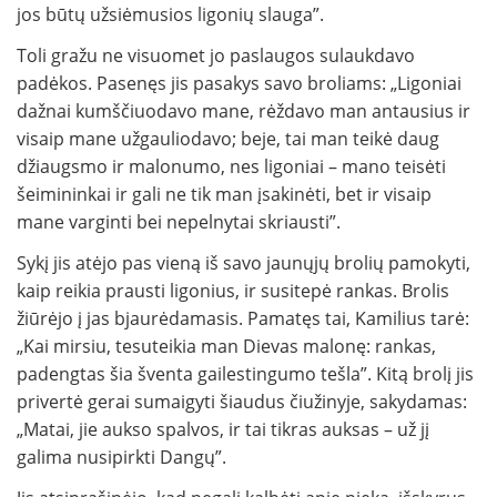
jos būtų užsiėmusios ligonių slauga”.
Toli gražu ne visuomet jo paslaugos sulaukdavo
padėkos. Pasenęs jis pasakys savo broliams: „Ligoniai
dažnai kumščiuodavo mane, rėždavo man antausius ir
visaip mane užgauliodavo; beje, tai man teikė daug
džiaugsmo ir malonumo, nes ligoniai – mano teisėti
šeimininkai ir gali ne tik man įsakinėti, bet ir visaip
mane varginti bei nepelnytai skriausti”.
Sykį jis atėjo pas vieną iš savo jaunųjų brolių pamokyti,
kaip reikia prausti ligonius, ir susitepė rankas. Brolis
žiūrėjo į jas bjaurėdamasis. Pamatęs tai, Kamilius tarė:
„Kai mirsiu, tesuteikia man Dievas malonę: rankas,
padengtas šia šventa gailestingumo tešla”. Kitą brolį jis
privertė gerai sumaigyti šiaudus čiužinyje, sakydamas:
„Matai, jie aukso spalvos, ir tai tikras auksas – už jį
galima nusipirkti Dangų”.