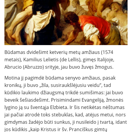
Būdamas dvidešimt ketverių metų amžiaus (1574
metais), Kamilius Lelietis (de Lellis), gimęs Italijoje,
Abrucio (Abruzzo) srityje, jau buvo žuvęs žmogus.
Motina jį pagimdė būdama senyvo amžiaus, pasak
kronikų, ji buvo „žila, susiraukšlėjusiu veidu”, tad
kūdikio laukimo džiaugsmą trikdė sumišimas: jai buvo
beveik šešiasdešimt. Prisimindami Evangeliją, žmonės
lygino ją su šventąja Elzbieta. Ir šis netikėtas nėštumas
jai pačiai atrodė toks stebuklas, kad, atėjus metui, nors
gimdymas žadėjo būti sunkus, ji nusileido į tvartą, idant
jos kūdikis „kaip Kristus ir šv. Pranciškus gimtų