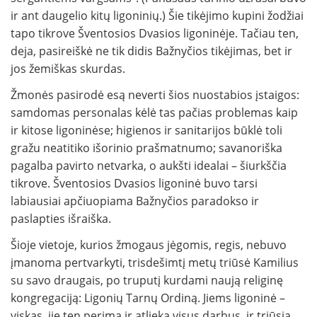
ir ant daugelio kitų ligoninių.) Šie tikėjimo kupini žodžiai
tapo tikrove Šventosios Dvasios ligoninėje. Tačiau ten,
deja, pasireiškė ne tik didis Bažnyčios tikėjimas, bet ir
jos žemiškas skurdas.
Žmonės pasirodė esą neverti šios nuostabios įstaigos:
samdomas personalas kėlė tas pačias problemas kaip
ir kitose ligoninėse; higienos ir sanitarijos būklė toli
gražu neatitiko išorinio prašmatnumo; savanoriška
pagalba pavirto netvarka, o aukšti idealai – šiurkščia
tikrove. Šventosios Dvasios ligoninė buvo tarsi
labiausiai apčiuopiama Bažnyčios paradokso ir
paslapties išraiška.
Šioje vietoje, kurios žmogaus jėgomis, regis, nebuvo
įmanoma pertvarkyti, trisdešimtį metų triūsė Kamilius
su savo draugais, po truputį kurdami naują religinę
kongregaciją: Ligonių Tarnų Ordiną. Jiems ligoninė –
viskas, jie ten perima ir atlieka visus darbus, ir triūsia