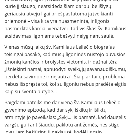
kurie jį slaugo, neatsideda šiam darbui be išlygų:
geriausiu atveju ligai priešpastatoma ją įveikianti
priemonė – visa kita yra nuasmeninta, ir ligonis
pasmerktas karčiai vienatvei. Tad visiškas šv. Kamiliaus
atsidavimas ligoniams tebešvyti nelyginant saulė.
Vienas mūsų laikų šv. Kamiliaus Leliečio biografas
teisingai pasakė, kad mūsų ligoninės nustojo buvusios
žmonių kančios ir brolystės vietomis, ir dažnai tėra
„išniekinti namai, apnuodyti sveikųjų savanaudiškumu,
perdėta savimone ir nejautra”. Šiaip ar taip, problema
nebus išspręsta tol, kol su ligoniu nebus pradėta elgtis
kaip su šventa būtybe...
Baigdami pateiksime dar vieną šv. Kamiliaus Leliečio
gyvenimo epizodą, kad dar sykį iškiltų ir išliktų
atmintyje jo paveikslas: „Sykį... jis pamatė, kad daugelis
vargšų guli ant šiaudų, paklotų ant žemės, nes stigo
lovų. Jam bežiūrint, jį paklausė, kodėl jis taip