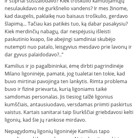
ir stipriai susižalodavo? Kiek troškulio kamuojamųjų
nesulaukdavo nė gurkšnelio vandens? Ir mes žinome,
kad daugelis, paklaikę nuo baisaus troškulio, gerdavo
šlapimą... Tačiau kas patikės tuo, ką dabar pasakysiu?
Kiek merdinčių nabagų, dar nespėjusių išleisti
paskutinio kvapo, šie abejingi samdiniai skubėjo
nutempti nuo patalo, leisgyvius mesdavo prie lavonų ir
dar gyvus palaidodavo?..”
Kamilius ir jo pagalbininkai, ėmę dirbti pagrindinėje
Milano ligoninėje, pamatė, jog tualetai ten tokie, kad
buvo mirtinai pavojinga ten lankytis. Rimta problema
buvo ir fizinė prievarta, kurią ligoniams taikė
samdomas personalas. Jis tiesiog talžė ligonius
kumščiais, antausiuodavo, versdamas priimti paskirtus
vaistus. Kartais sanitarai taip šiurkščiai griebdavosi kelti
ligonių, kad šie jų rankose mirdavo.
Nepagydomų ligonių ligoninėje Kamilius tapo