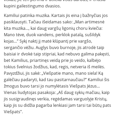
kupini gailestingumo dvasios.
Kamiliui patinka muzika. Kartais jis eina į bažnyčias jos
pasiklausyti. Tačiau išeidamas sako: „Man artimesnė
kita muzika..., kai daug vargšų ligonių choru kviečia:
Mano tėve, duok vandens, perklok patalą, sušildyk
kojas...” Sykį naktį jį matė klūpantį prie vargšo,
sergančio vėžiu. Auglys buvo burnoje, jis atrodė taip
baisiai ir dvokė taip stipriai, kad nebuvo galima pakęsti,
bet Kamilius, priartinęs veidą prie jo veido, kalbėjo
tokius švelnius žodžius, kad, regis, netveria iš meilės.
Pavyzdžiui, jis sakė: „Viešpatie mano, mano siela! Ką
galėčiau padaryti, kad tau pasitarnaučiau?” Kamiliui šis
žmogus buvo tarsi jo numylėtasis Viešpats Jėzus...
Vienas liudytojas pasakoja: „Aš daug sykių mačiau, kaip
jis susigraudinęs verkia, regėdamas varguolyje Kristų,
kaip jis su didžia pagarba lenkiasi jam tarsi tai būtų pats
Viešpats”.