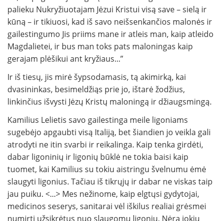
palieku Nukryžiuotajam Jėzui Kristui visą save – sielą ir
kūną – ir tikiuosi, kad iš savo neišsenkančios malonės ir
gailestingumo Jis priims mane ir atleis man, kaip atleido
Magdalietei, ir bus man toks pats maloningas kaip
gerajam plėšikui ant kryžiaus...”
Ir iš tiesų, jis mirė šypsodamasis, tą akimirką, kai
dvasininkas, besimeldžiąs prie jo, ištarė žodžius,
linkinčius išvysti Jėzų Kristų maloningą ir džiaugsmingą.
Kamilius Lelietis savo gailestinga meile ligoniams
sugebėjo apgaubti visą Italiją, bet šiandien jo veikla gali
atrodyti ne itin svarbi ir reikalinga. Kaip tenka girdėti,
dabar ligoninių ir ligonių būklė ne tokia baisi kaip
tuomet, kai Kamilius su tokiu aistringu švelnumu ėmė
slaugyti ligonius. Tačiau iš tikrųjų ir dabar ne viskas taip
jau puiku. <...> Mes nežinome, kaip elgtųsi gydytojai,
medicinos seserys, sanitarai vėl iškilus realiai grėsmei
numirti užsikrėtus nuo slaugomų ligonių. Nėra jokių