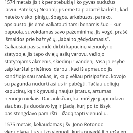
1574 metais jis tik per stebuklą liko gyvas sudužus
laivui. Patekęs į Neapolį, jis ėmė taip azartiškai lošti, kad
neteko visko: pinigų, špagos, arkebuzos, parako,
apsiausto. Jis ėmė valkatauti tarsi benamis šuo – kur
papuola, suvokdamas savo pažeminimą. Jis vogė, prašė
išmaldos prie bažnyčių, „labai to gėdydamasis”.
Galiausiai pasisamdė dirbti kapucinų vienuolyno
statyboje. Jis tapo dviejų asilų varovu, vežiojo
statytojams akmenis, skiedinį ir vandenį. Visa jo esybė
taip karštai priešinosi darbui, kad iš apmaudo jis
kandžiojo sau rankas, ir, kaip vėliau prisipažino, kovojo
su pagunda nudurti asilus ir pabėgti. Tačiau uoliųjų
kapucinų, ką tik gavusių naujus įstatus, artumas
nenuėjo niekais. Dar anksčiau, kai mūšyje jį apimdavo
siaubas, jis duodavo lyg ir įžadą, kurį po to išsyk
pasistengdavo pamiršti – įžadą tapti vienuoliu.
1575 metais, keliaudamas į šv. Jono Rotondo
vienuolyną, jis sutiko vienuolį, kuris nuvedė jį nuošalėn