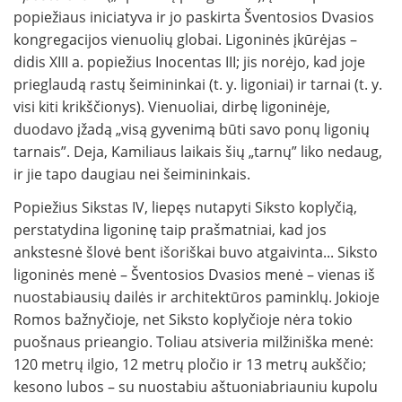
popiežiaus iniciatyva ir jo paskirta Šventosios Dvasios
kongregacijos vienuolių globai. Ligoninės įkūrėjas –
didis XIII a. popiežius Inocentas III; jis norėjo, kad joje
prieglaudą rastų šeimininkai (t. y. ligoniai) ir tarnai (t. y.
visi kiti krikščionys). Vienuoliai, dirbę ligoninėje,
duodavo įžadą „visą gyvenimą būti savo ponų ligonių
tarnais”. Deja, Kamiliaus laikais šių „tarnų” liko nedaug,
ir jie tapo daugiau nei šeimininkais.
Popiežius Sikstas IV, liepęs nutapyti Siksto koplyčią,
perstatydina ligoninę taip prašmatniai, kad jos
ankstesnė šlovė bent išoriškai buvo atgaivinta... Siksto
ligoninės menė – Šventosios Dvasios menė – vienas iš
nuostabiausių dailės ir architektūros paminklų. Jokioje
Romos bažnyčioje, net Siksto koplyčioje nėra tokio
puošnaus prieangio. Toliau atsiveria milžiniška menė:
120 metrų ilgio, 12 metrų pločio ir 13 metrų aukščio;
kesono lubos – su nuostabiu aštuoniabriauniu kupolu