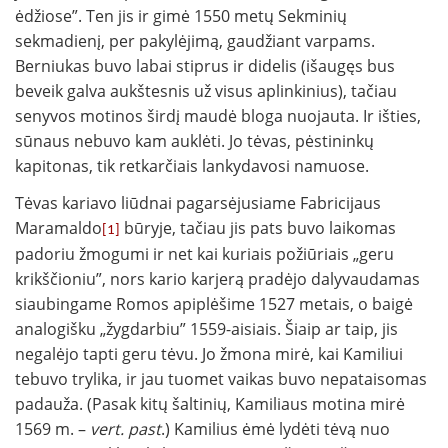
ėdžiose”. Ten jis ir gimė 1550 metų Sekminių
sekmadienį, per pakylėjimą, gaudžiant varpams.
Berniukas buvo labai stiprus ir didelis (išaugęs bus
beveik galva aukštesnis už visus aplinkinius), tačiau
senyvos motinos širdį maudė bloga nuojauta. Ir išties,
sūnaus nebuvo kam auklėti. Jo tėvas, pėstininkų
kapitonas, tik retkarčiais lankydavosi namuose.
Tėvas kariavo liūdnai pagarsėjusiame Fabricijaus
Maramaldo
būryje, tačiau jis pats buvo laikomas
[1]
padoriu žmogumi ir net kai kuriais požiūriais „geru
krikščioniu”, nors kario karjerą pradėjo dalyvaudamas
siaubingame Romos apiplėšime 1527 metais, o baigė
analogišku „žygdarbiu” 1559-aisiais. Šiaip ar taip, jis
negalėjo tapti geru tėvu. Jo žmona mirė, kai Kamiliui
tebuvo trylika, ir jau tuomet vaikas buvo nepataisomas
padauža. (Pasak kitų šaltinių, Kamiliaus motina mirė
1569 m. –
vert. past
.) Kamilius ėmė lydėti tėvą nuo