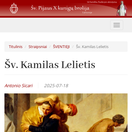
Pereiti
į
pagrindinį
turinį
Toggle
navigat
Titulinis
Straipsniai
ŠVENTIEJI
Šv. Kamilas Lelietis
Šv. Kamilas Lelietis
Antonio Sicari
2025-07-18