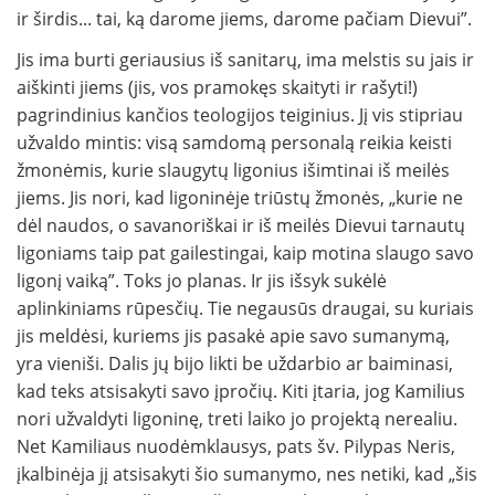
ir širdis... tai, ką darome jiems, darome pačiam Dievui”.
Jis ima burti geriausius iš sanitarų, ima melstis su jais ir
aiškinti jiems (jis, vos pramokęs skaityti ir rašyti!)
pagrindinius kančios teologijos teiginius. Jį vis stipriau
užvaldo mintis: visą samdomą personalą reikia keisti
žmonėmis, kurie slaugytų ligonius išimtinai iš meilės
jiems. Jis nori, kad ligoninėje triūstų žmonės, „kurie ne
dėl naudos, o savanoriškai ir iš meilės Dievui tarnautų
ligoniams taip pat gailestingai, kaip motina slaugo savo
ligonį vaiką”. Toks jo planas. Ir jis išsyk sukėlė
aplinkiniams rūpesčių. Tie negausūs draugai, su kuriais
jis meldėsi, kuriems jis pasakė apie savo sumanymą,
yra vieniši. Dalis jų bijo likti be uždarbio ar baiminasi,
kad teks atsisakyti savo įpročių. Kiti įtaria, jog Kamilius
nori užvaldyti ligoninę, treti laiko jo projektą nerealiu.
Net Kamiliaus nuodėmklausys, pats šv. Pilypas Neris,
įkalbinėja jį atsisakyti šio sumanymo, nes netiki, kad „šis