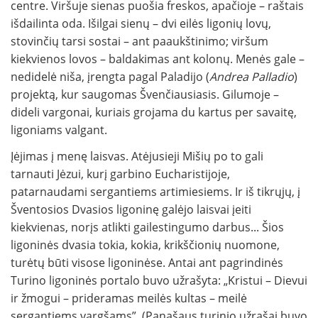
centre. Viršuje sienas puošia freskos, apačioje – raštais
išdailinta oda. Išilgai sienų – dvi eilės ligonių lovų,
stovinčių tarsi sostai – ant paaukštinimo; viršum
kiekvienos lovos – baldakimas ant kolonų. Menės gale –
nedidelė niša, įrengta pagal Paladijo (
Andrea Palladio
)
projektą, kur saugomas Švenčiausiasis. Gilumoje –
dideli vargonai, kuriais grojama du kartus per savaitę,
ligoniams valgant.
Įėjimas į menę laisvas. Atėjusieji Mišių po to gali
tarnauti Jėzui, kurį garbino Eucharistijoje,
patarnaudami sergantiems artimiesiems. Ir iš tikrųjų, į
Šventosios Dvasios ligoninę galėjo laisvai įeiti
kiekvienas, norįs atlikti gailestingumo darbus... Šios
ligoninės dvasia tokia, kokia, krikščionių nuomone,
turėtų būti visose ligoninėse. Antai ant pagrindinės
Turino ligoninės portalo buvo užrašyta: „Kristui – Dievui
ir žmogui – prideramas meilės kultas – meilė
sergantiems vargšams”. (Panašaus turinio užrašai buvo