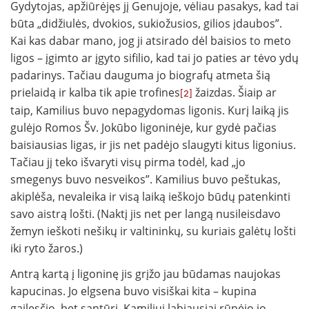
Gydytojas, apžiūrėjęs jį Genujoje, vėliau pasakys, kad tai
būta „didžiulės, dvokios, sukiožusios, gilios įdaubos”.
Kai kas dabar mano, jog ji atsirado dėl baisios to meto
ligos – įgimto ar įgyto sifilio, kad tai jo paties ar tėvo ydų
padarinys. Tačiau dauguma jo biografų atmeta šią
prielaidą ir kalba tik apie trofines
žaizdas. Šiaip ar
[2]
taip, Kamilius buvo nepagydomas ligonis. Kurį laiką jis
gulėjo Romos Šv. Jokūbo ligoninėje, kur gydė pačias
baisiausias ligas, ir jis net padėjo slaugyti kitus ligonius.
Tačiau jį teko išvaryti visų pirma todėl, kad „jo
smegenys buvo nesveikos”. Kamilius buvo peštukas,
akiplėša, nevaleika ir visą laiką ieškojo būdų patenkinti
savo aistrą lošti. (Naktį jis net per langą nusileisdavo
žemyn ieškoti nešikų ir valtininkų, su kuriais galėtų lošti
iki ryto žaros.)
Antrą kartą į ligoninę jis grįžo jau būdamas naujokas
kapucinas. Jo elgsena buvo visiškai kita – kupina
gailesčio, bet santūri. Kamiliui labiausiai rūpėjo jo