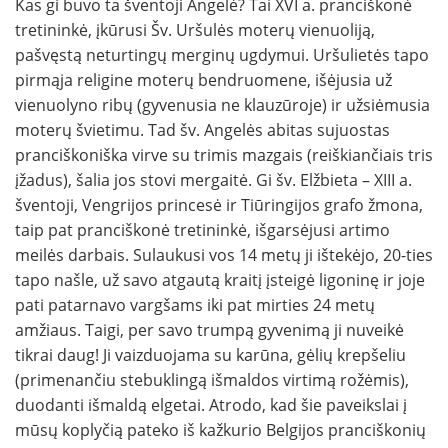
Kas gi buvo ta šventoji Angelė? Tai XVI a. pranciškonė
tretininkė, įkūrusi Šv. Uršulės moterų vienuoliją,
pašvęstą neturtingų merginų ugdymui. Uršulietės tapo
pirmąja religine moterų bendruomene, išėjusia už
vienuolyno ribų (gyvenusia ne klauzūroje) ir užsiėmusia
moterų švietimu. Tad šv. Angelės abitas sujuostas
pranciškoniška virve su trimis mazgais (reiškiančiais tris
įžadus), šalia jos stovi mergaitė. Gi šv. Elžbieta – XIII a.
šventoji, Vengrijos princesė ir Tiūringijos grafo žmona,
taip pat pranciškonė tretininkė, išgarsėjusi artimo
meilės darbais. Sulaukusi vos 14 metų ji ištekėjo, 20-ties
tapo našle, už savo atgautą kraitį įsteigė ligoninę ir joje
pati patarnavo vargšams iki pat mirties 24 metų
amžiaus. Taigi, per savo trumpą gyvenimą ji nuveikė
tikrai daug! Ji vaizduojama su karūna, gėlių krepšeliu
(primenančiu stebuklingą išmaldos virtimą rožėmis),
duodanti išmaldą elgetai. Atrodo, kad šie paveikslai į
mūsų koplyčią pateko iš kažkurio Belgijos pranciškonių