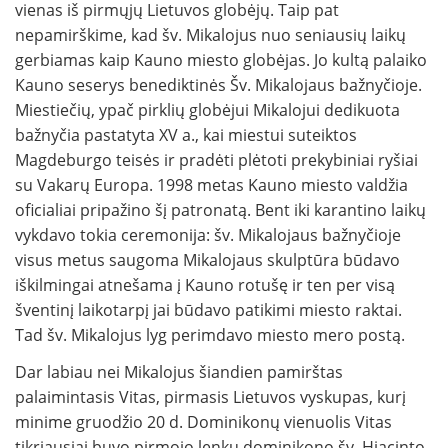
vienas iš pirmųjų Lietuvos globėjų. Taip pat
nepamirškime, kad šv. Mikalojus nuo seniausių laikų
gerbiamas kaip Kauno miesto globėjas. Jo kultą palaiko
Kauno seserys benediktinės Šv. Mikalojaus bažnyčioje.
Miestiečių, ypač pirklių globėjui Mikalojui dedikuota
bažnyčia pastatyta XV a., kai miestui suteiktos
Magdeburgo teisės ir pradėti plėtoti prekybiniai ryšiai
su Vakarų Europa. 1998 metas Kauno miesto valdžia
oficialiai pripažino šį patronatą. Bent iki karantino laikų
vykdavo tokia ceremonija: šv. Mikalojaus bažnyčioje
visus metus saugoma Mikalojaus skulptūra būdavo
iškilmingai atnešama į Kauno rotušę ir ten per visą
šventinį laikotarpį jai būdavo patikimi miesto raktai.
Tad šv. Mikalojus lyg perimdavo miesto mero postą.
Dar labiau nei Mikalojus šiandien pamirštas
palaimintasis Vitas, pirmasis Lietuvos vyskupas, kurį
minime gruodžio 20 d. Dominikonų vienuolis Vitas
tikriausiai buvo pirmojo lenkų dominikono šv. Hiacinto