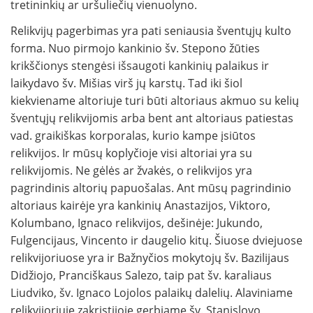
tretininkių ar uršuliečių vienuolyno.
Relikvijų pagerbimas yra pati seniausia šventųjų kulto
forma. Nuo pirmojo kankinio šv. Stepono žūties
krikščionys stengėsi išsaugoti kankinių palaikus ir
laikydavo šv. Mišias virš jų karstų. Tad iki šiol
kiekviename altoriuje turi būti altoriaus akmuo su kelių
šventųjų relikvijomis arba bent ant altoriaus patiestas
vad. graikiškas korporalas, kurio kampe įsiūtos
relikvijos. Ir mūsų koplyčioje visi altoriai yra su
relikvijomis. Ne gėlės ar žvakės, o relikvijos yra
pagrindinis altorių papuošalas. Ant mūsų pagrindinio
altoriaus kairėje yra kankinių Anastazijos, Viktoro,
Kolumbano, Ignaco relikvijos, dešinėje: Jukundo,
Fulgencijaus, Vincento ir daugelio kitų. Šiuose dviejuose
relikvijoriuose yra ir Bažnyčios mokytojų šv. Bazilijaus
Didžiojo, Pranciškaus Salezo, taip pat šv. karaliaus
Liudviko, šv. Ignaco Lojolos palaikų dalelių. Alaviniame
relikvijoriuje zakristijoje gerbiame šv. Stanislovo