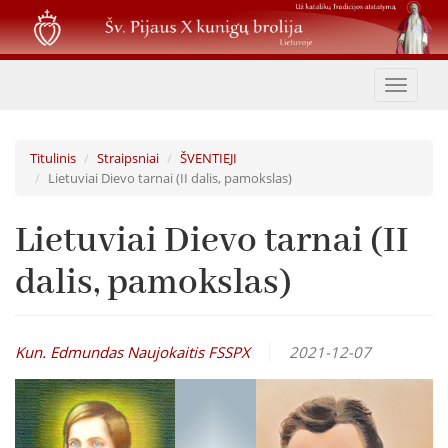
Pereiti
į
pagrindinį
turinį
Toggle
navigat
Titulinis
Straipsniai
ŠVENTIEJI
Lietuviai Dievo tarnai (II dalis, pamokslas)
Lietuviai Dievo tarnai (II
dalis, pamokslas)
Kun. Edmundas Naujokaitis FSSPX
2021-12-07