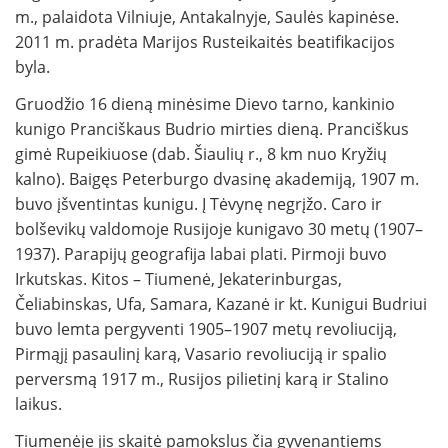
m., palaidota Vilniuje, Antakalnyje, Saulės kapinėse.
2011 m. pradėta Marijos Rusteikaitės beatifikacijos
byla.
Gruodžio 16 dieną minėsime Dievo tarno, kankinio
kunigo Pranciškaus Budrio mirties dieną. Pranciškus
gimė Rupeikiuose (dab. Šiaulių r., 8 km nuo Kryžių
kalno). Baigęs Peterburgo dvasinę akademiją, 1907 m.
buvo įšventintas kunigu. Į Tėvynę negrįžo. Caro ir
bolševikų valdomoje Rusijoje kunigavo 30 metų (1907–
1937). Parapijų geografija labai plati. Pirmoji buvo
Irkutskas. Kitos – Tiumenė, Jekaterinburgas,
Čeliabinskas, Ufa, Samara, Kazanė ir kt. Kunigui Budriui
buvo lemta pergyventi 1905–1907 metų revoliuciją,
Pirmąjį pasaulinį karą, Vasario revoliuciją ir spalio
perversmą 1917 m., Rusijos pilietinį karą ir Stalino
laikus.
Tiumenėje jis skaitė pamokslus čia gyvenantiems