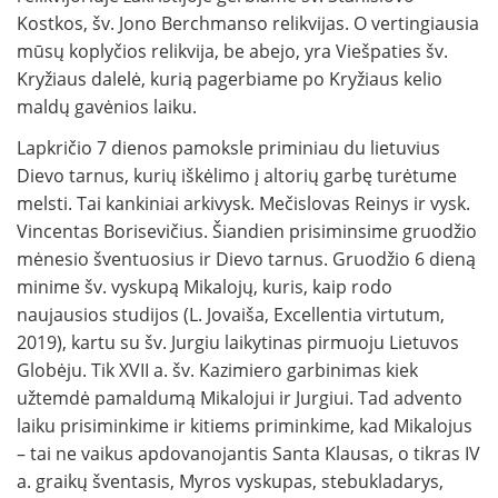
Kostkos, šv. Jono Berchmanso relikvijas. O vertingiausia
mūsų koplyčios relikvija, be abejo, yra Viešpaties šv.
Kryžiaus dalelė, kurią pagerbiame po Kryžiaus kelio
maldų gavėnios laiku.
Lapkričio 7 dienos pamoksle priminiau du lietuvius
Dievo tarnus, kurių iškėlimo į altorių garbę turėtume
melsti. Tai kankiniai arkivysk. Mečislovas Reinys ir vysk.
Vincentas Borisevičius. Šiandien prisiminsime gruodžio
mėnesio šventuosius ir Dievo tarnus. Gruodžio 6 dieną
minime šv. vyskupą Mikalojų, kuris, kaip rodo
naujausios studijos (L. Jovaiša, Excellentia virtutum,
2019), kartu su šv. Jurgiu laikytinas pirmuoju Lietuvos
Globėju. Tik XVII a. šv. Kazimiero garbinimas kiek
užtemdė pamaldumą Mikalojui ir Jurgiui. Tad advento
laiku prisiminkime ir kitiems priminkime, kad Mikalojus
– tai ne vaikus apdovanojantis Santa Klausas, o tikras IV
a. graikų šventasis, Myros vyskupas, stebukladarys,