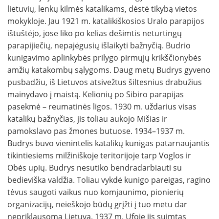
lietuvių, lenkų kilmės katalikams, dėstė tikybą vietos
mokykloje. Jau 1921 m. katalikiškosios Uralo parapijos
ištuštėjo, jose liko po kelias dešimtis neturtingų
parapijiečių, nepajėgusių išlaikyti bažnyčią. Budrio
kunigavimo aplinkybės prilygo pirmųjų krikščionybės
amžių katakombų sąlygoms. Daug metų Budrys gyveno
pusbadžiu, iš Lietuvos atsivežtus šiltesnius drabužius
mainydavo į maistą. Kelionių po Sibiro parapijas
pasekmė – reumatinės ligos. 1930 m. uždarius visas
katalikų bažnyčias, jis toliau aukojo Mišias ir
pamokslavo pas žmones butuose. 1934–1937 m.
Budrys buvo vienintelis katalikų kunigas patarnaujantis
tikintiesiems milžiniškoje teritorijoje tarp Voglos ir
Obės upių. Budrys nesutiko bendradarbiauti su
bedieviška valdžia. Toliau vykdė kunigo pareigas, ragino
tėvus saugoti vaikus nuo komjaunimo, pionierių
organizacijų, neieškojo būdų grįžti į tuo metu dar
nepriklausomą Lietuvą. 1937 m. Ufoje jis suimtas