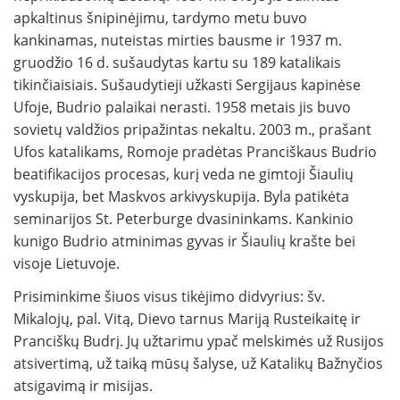
apkaltinus šnipinėjimu, tardymo metu buvo
kankinamas, nuteistas mirties bausme ir 1937 m.
gruodžio 16 d. sušaudytas kartu su 189 katalikais
tikinčiaisiais. Sušaudytieji užkasti Sergijaus kapinėse
Ufoje, Budrio palaikai nerasti. 1958 metais jis buvo
sovietų valdžios pripažintas nekaltu. 2003 m., prašant
Ufos katalikams, Romoje pradėtas Pranciškaus Budrio
beatifikacijos procesas, kurį veda ne gimtoji Šiaulių
vyskupija, bet Maskvos arkivyskupija. Byla patikėta
seminarijos St. Peterburge dvasininkams. Kankinio
kunigo Budrio atminimas gyvas ir Šiaulių krašte bei
visoje Lietuvoje.
Prisiminkime šiuos visus tikėjimo didvyrius: šv.
Mikalojų, pal. Vitą, Dievo tarnus Mariją Rusteikaitę ir
Pranciškų Budrį. Jų užtarimu ypač melskimės už Rusijos
atsivertimą, už taiką mūsų šalyse, už Katalikų Bažnyčios
atsigavimą ir misijas.