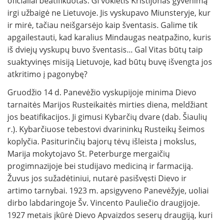
oficialiai beatifikuotas. Gi vokietis Kristijonas gyvenimą
irgi užbaigė ne Lietuvoje. Jis vyskupavo Miunsteryje, kur
ir mirė, tačiau neišgarsėjo kaip šventasis. Galime tik
apgailestauti, kad karalius Mindaugas neatpažino, kuris
iš dviejų vyskupų buvo šventasis... Gal Vitas būtų taip
suaktyvinęs misiją Lietuvoje, kad būtų buvę išvengta jos
atkritimo į pagonybę?
Gruodžio 14 d. Panevėžio vyskupijoje minima Dievo
tarnaitės Marijos Rusteikaitės mirties diena, meldžiant
jos beatifikacijos. Ji gimusi Kybarčių dvare (dab. Šiaulių
r.). Kybarčiuose tebestovi dvarininkų Rusteikų šeimos
koplyčia. Pasiturinčių bajorų tėvų išleista į mokslus,
Marija mokytojavo St. Peterburge mergaičių
progimnazijoje bei studijavo mediciną ir farmaciją.
Žuvus jos sužadėtiniui, nutarė pasišvęsti Dievo ir
artimo tarnybai. 1923 m. apsigyveno Panevėžyje, uoliai
dirbo labdaringoje Šv. Vincento Pauliečio draugijoje.
1927 metais įkūrė Dievo Apvaizdos seserų draugiją, kuri