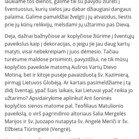
laukiame tos dienos, galime tik su pavydu žiūrėti į
šventuosius, kurių sielos jau dabar džiaugiasi dangaus
palaima. Galime pamaldžiai žvelgti į jų atvaizdus, liestis
prie jų kūnų relikvijų, melsdami jų užtarimo pas Dievą.
Deja, dažnai bažnyčiose ar koplyčiose žiūrime į šventųjų
paveikslus kaip į dekoracijas, o jeigu jie jau daug kartų
matyti, visai nebekreipiam į juos dėmesio. Tačiau
turėtume maldose prisiminti, pavyzdžiui, ne tik mūsų
koplyčios paveiksle matomą Aušros Vartų Dievo
Motiną, bet ir kitoje pusėje pavaizduotą šv. Kazimierą,
pirmąjį Lietuvos Globėją. Ar kartais pasimeldžiame į tą
didį šventąjį, ypač šiais laikais, kai Lietuvai ypač reikia jo
užtarimo? Apsidairykime aplinkui! Ant šoninės
koplyčios sienos matome pal. Teofiliaus Matulionio
paveikslą, o virš pagrindinio altoriaus šalia Mergelės
Marijos ir šv. Juozapo nutapyta šv. Angelė Meriči ir šv.
Elžbieta Tiūringietė (Vengrė).