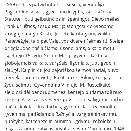
1959 metais patvirtinta kaip seserų vienuolija.
Pagrindinė seserų gyvenimo kryptis, kaip rašoma
Statute, „būti gelbstinčios ir išganingos Dievo meilės
įrankiu“. Išties, sesuo Marija stengėsi kiekviename
žmoguje matyti Kristų. Ji plėtė karitatyvinę veiklą
Panevėžyje, taip pat Vaiguvos dvare (Kelmės r.). Steigė
prieglaudas našlaičiams ir seneliams, o karo metu
išgelbėjo 15 žydų. Sesuo Marija gyveno kartu su
globojamais vaikais, vargšais, ligoniais, juos gydė ir
slaugė. Kaip ir kiti jos bajoriškos šeimos nariai, buvo
persekiojama sovietų. Pasitraukė į Vilnių, kur ją globojo
žydų šeimos. Gyvendama Vilniuje, M. Rusteikaitė
sielojosi dėl bendruomenės, kentėjo būdama toli nuo
seserų. Apvaizdos seserys pogrindžio sąlygomis dirbo
pačius kukliausius darbus, gyveno slaptą vienuolinį
gyvenimą, padėdamos Bažnyčiai vargonininkavimu,
puošyba, katecheze ir jaunimo ugdymu, rekolekcijų
organizavimu. Patyrusi insultą, sesuo Marija mirė 1949