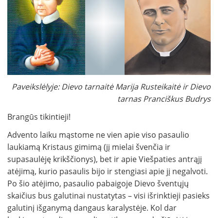
Paveikslėlyje: Dievo tarnaitė Marija Rusteikaitė ir Dievo
tarnas Pranciškus Budrys
Brangūs tikintieji!
Advento laiku mąstome ne vien apie viso pasaulio
laukiamą Kristaus gimimą (jį mielai švenčia ir
supasaulėję krikščionys), bet ir apie Viešpaties antrąjį
atėjimą, kurio pasaulis bijo ir stengiasi apie jį negalvoti.
Po šio atėjimo, pasaulio pabaigoje Dievo šventųjų
skaičius bus galutinai nustatytas – visi išrinktieji pasieks
galutinį išganymą dangaus karalystėje. Kol dar