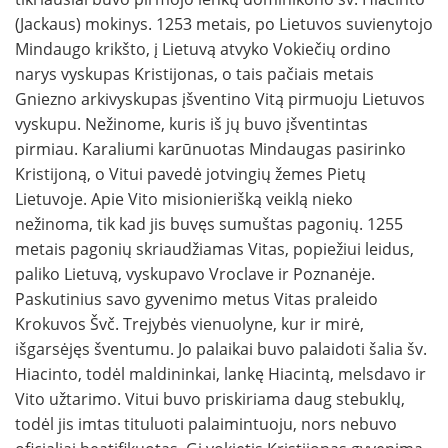
(Jackaus) mokinys. 1253 metais, po Lietuvos suvienytojo
Mindaugo krikšto, į Lietuvą atvyko Vokiečių ordino
narys vyskupas Kristijonas, o tais pačiais metais
Gniezno arkivyskupas įšventino Vitą pirmuoju Lietuvos
vyskupu. Nežinome, kuris iš jų buvo įšventintas
pirmiau. Karaliumi karūnuotas Mindaugas pasirinko
Kristijoną, o Vitui pavedė jotvingių žemes Pietų
Lietuvoje. Apie Vito misionierišką veiklą nieko
nežinoma, tik kad jis buvęs sumuštas pagonių. 1255
metais pagonių skriaudžiamas Vitas, popiežiui leidus,
paliko Lietuvą, vyskupavo Vroclave ir Poznanėje.
Paskutinius savo gyvenimo metus Vitas praleido
Krokuvos Švč. Trejybės vienuolyne, kur ir mirė,
išgarsėjęs šventumu. Jo palaikai buvo palaidoti šalia šv.
Hiacinto, todėl maldininkai, lankę Hiacintą, melsdavo ir
Vito užtarimo. Vitui buvo priskiriama daug stebuklų,
todėl jis imtas tituluoti palaimintuoju, nors nebuvo