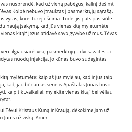
vas nusprendė, kad už vieną pabėgusį kalinį dešimt
 Tėvas Kolbė nebuvo įtrauktas į pasmerktųjų sąrašą.
as vyras, kuris turėjo šeimą. Todėl jis pats pasisiūlė
uodu naują įsakymą, kad jūs vienas kitą mylėtumėte:
 vienas kitą!“ Jėzus atidavė savo gyvybę už mus. Tėvas
rė ilgiausiai iš visų pasmerktųjų – dvi savaites – ir
žudytas nuodų injekcija. Jo kūnas buvo sudegintas
itą mylėtumėte: kaip aš jus mylėjau, kad ir jūs taip
ja, kad, jau būdamas senelis Apaštalas Jonas buvo
i, kaip tik „vaikeliai, mylėkite vienas kitą“ bei vėliau
ryta“.
vui Tėvui Kristaus Kūną ir Kraują, dėkokime Jam už
oju Jums už viską. Amen.