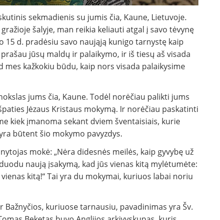
skutinis sekmadienis su jumis čia, Kaune, Lietuvoje.
ražioje šalyje, man reikia keliauti atgal į savo tėvynę
io 15 d. pradėsiu savo naująją kunigo tarnystę kaip
prašau jūsų maldų ir palaikymo, ir iš tiesų aš visada
, kad mes kažkokiu būdu, kaip nors visada palaikysime
mokslas jums čia, Kaune. Todėl norėčiau palikti jums
paties Jėzaus Kristaus mokymą. Ir norėčiau paskatinti
me kiek įmanoma sekant dviem šventaisiais, kurie
i yra būtent šio mokymo pavyzdys.
nytojas mokė: „Nėra didesnės meilės, kaip gyvybę už
s duodu naują įsakymą, kad jūs vienas kitą mylėtumėte:
 vienas kitą!“ Tai yra du mokymai, kuriuos labai noriu
ir Bažnyčios, kuriuose tarnausiu, pavadinimas yra Šv.
Tomas Beketas buvo Anglijos arkivyskupas, kuris