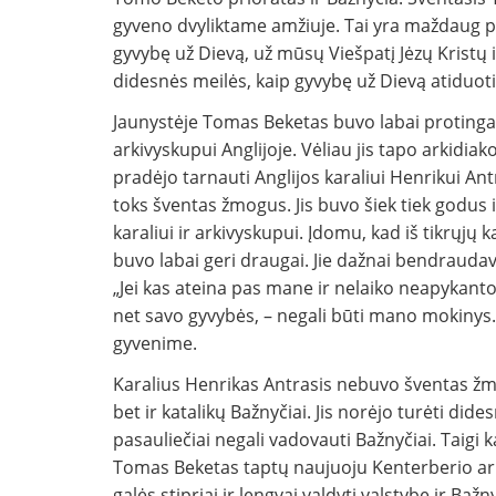
gyveno dvyliktame amžiuje. Tai yra maždaug pri
gyvybę už Dievą, už mūsų Viešpatį Jėzų Kristų 
didesnės meilės, kaip gyvybę už Dievą atiduoti
Jaunystėje Tomas Beketas buvo labai protingas 
arkivyskupui Anglijoje. Vėliau jis tapo arkidiak
pradėjo tarnauti Anglijos karaliui Henrikui A
toks šventas žmogus. Jis buvo šiek tiek godus 
karaliui ir arkivyskupui. Įdomu, kad iš tikrųjų
buvo labai geri draugai. Jie dažnai bendrauda
„Jei kas ateina pas mane ir nelaiko neapykanto
net savo gyvybės, – negali būti mano mokinys.
gyvenime.
Karalius Henrikas Antrasis nebuvo šventas žmog
bet ir katalikų Bažnyčiai. Jis norėjo turėti dides
pasauliečiai negali vadovauti Bažnyčiai. Taigi
Tomas Beketas taptų naujuoju Kenterberio ark
galės stipriai ir lengvai valdyti valstybę ir B