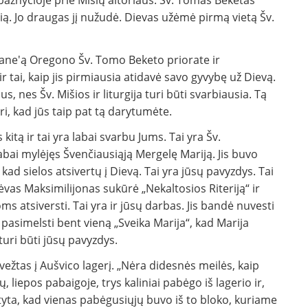
 bažnyčioje prie Mišių altoriaus. Šv. Tomas Beketas
čią. Jo draugas jį nužudė. Dievas užėmė pirmą vietą Šv.
Shane'ą Oregono Šv. Tomo Beketo priorate ir
r tai, kaip jis pirmiausia atidavė savo gyvybę už Dievą.
us, nes Šv. Mišios ir liturgija turi būti svarbiausia. Tą
i, kad jūs taip pat tą darytumėte.
itą ir tai yra labai svarbu Jums. Tai yra Šv.
abai mylėjęs Švenčiausiąją Mergelę Mariją. Jis buvo
 kad sielos atsivertų į Dievą. Tai yra jūsų pavyzdys. Tai
ėvas Maksimilijonas sukūrė „Nekaltosios Riteriją“ ir
s atsiversti. Tai yra ir jūsų darbas. Jis bandė nuvesti
 pasimelsti bent vieną „Sveika Marija“, kad Marija
 turi būti jūsų pavyzdys.
ežtas į Aušvico lagerį. „Nėra didesnės meilės, kaip
 liepos pabaigoje, trys kaliniai pabėgo iš lagerio ir,
atyta, kad vienas pabėgusiųjų buvo iš to bloko, kuriame