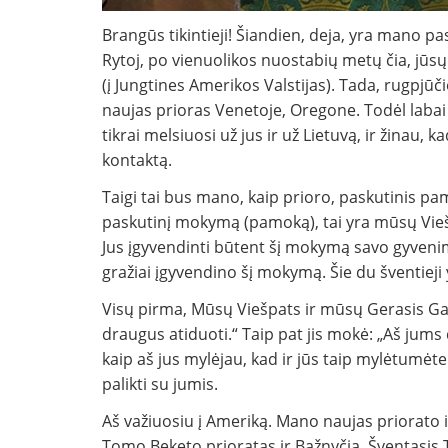
Brangūs tikintieji! Šiandien, deja, yra mano pa
Rytoj, po vienuolikos nuostabių metų čia, jūsų g
(į Jungtines Amerikos Valstijas). Tada, rugpjūč
naujas prioras Venetoje, Oregone. Todėl labai 
tikrai melsiuosi už jus ir už Lietuvą, ir žinau
kontaktą.
Taigi tai bus mano, kaip prioro, paskutinis pa
paskutinį mokymą (pamoką), tai yra mūsų Vieš
Jus įgyvendinti būtent šį mokymą savo gyveni
gražiai įgyvendino šį mokymą. Šie du šventiej
Visų pirma, Mūsų Viešpats ir mūsų Gerasis Ga
draugus atiduoti.“ Taip pat jis mokė: „Aš jum
kaip aš jus mylėjau, kad ir jūs taip mylėtumėte
palikti su jumis.
Aš važiuosiu į Ameriką. Mano naujas priorato 
Tomo Beketo prioratas ir Bažnyčia. Šventasis 