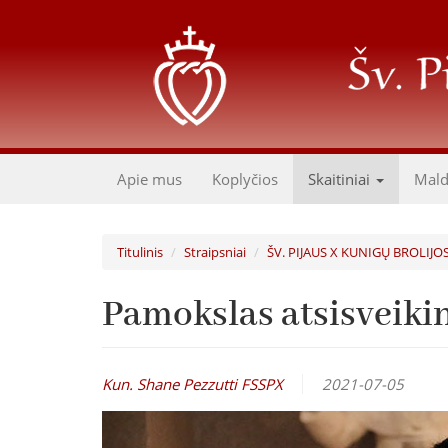
Pereiti
į
pagrindinį
turinį
Apie mus
Koplyčios
Skaitiniai
Mal
Titulinis
Straipsniai
ŠV. PIJAUS X KUNIGŲ BROLIJO
Pamokslas atsisveiki
Kun. Shane Pezzutti FSSPX
2021-07-05