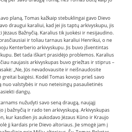
savo planą, Tomas kažkaip stebuklingai gavo Dievo
o draugui karaliui, kad jei jis taptų arkivyskupu, jis
i Jėzaus Bažnyčią. Karalius tik juokėsi ir nesijaudino.
asčiausiai ir toliau tarnaus karaliui Henrikui, o ne
uoju Kenterberio arkivyskupu. Jis buvo įšventintas
skupu. Bet tada iškart prasidėjo problemos. Karalius
iau naujasis arkivyskupas buvo griežtas ir stiprus –
pasakė: „Ne, Jūs nevadovausite ir neišnaudosite
ė greitai baigėsi. Kodėl Tomas kovojo prieš savo
 nuo valstybės ir nuo neteisingų pasaulietinės
asiekti dangų.
o tarnams nužudyti savo seną draugą, naująjį
jo į bažnyčią ir rado ten arkivyskupą. Arkivyskupas
en, kur kasdien jis aukodavo Jėzaus Kūno ir Kraujo
olė jį kardais prie Dievo altoriaus. Jie smogė jam į