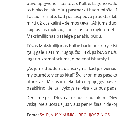
buvo apgyvendintas tėvas Kolbė. Lagerio vado
to bloko kalinių būtų pasmerkti bado mirčiai.
Tačiau jis matė, kad į sąrašą buvo įtrauktas kit
mirti už kitą kalinį – šeimos tėvą, „Aš jums d
kaip aš jus mylėjau, kad ir jūs taip mylėtumėte
Maksimilijonas pasielgė panašiu būdu.
Tėvas Maksimilijonas Kolbė bado bunkeryje ištvė
galų gale 1941 m. rugpjūčio 14 d. jis buvo nu
lagerio krematoriume, o pelenai išbarstyti.
„Aš jums duodu naują įsakymą, kad jūs vienas k
mylėtumėte vienas kitą!“ Šv. Jeronimas pasako
atneštas į Mišias ir nieko kito nepajėgęs pasakyt
paaiškino: „Jei tai įvykdysite, visa kita bus pada
Įženkime prie Dievo altoriaus ir aukokime Die
viską. Melsiuosi už Jus visus per Mišias ir dėk
Tema:
ŠV. PIJAUS X KUNIGŲ BROLIJOS ŽINIOS