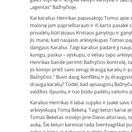
„agentas“ Bažnyčioje.
Kai karalius Henrikas papasakojo Tomui apie 
malonę jam paprieštarauti ir iš karto pasakė sav
privalėtų būti Jėzaus Kristaus ganytoju ir ganyt
Jis manė, kad naujasis arkivyskupas Tomas papr
dangaus Karaliui. Taigi karalius padarė jį nauj
kunigu, paskui – vyskupu, o vėliau tapo arkivy
Henrikas bandė perimti Bažnyčios kontrolę, tač
jis kovojo prieš savo senąjį draugą karalių ir 
Bažnyčios.“ Buvo daug konfliktų ir Jų draugyst
draugą karalių? Todėl, kad apsaugotų Bažnyčią
valdžios išpuolių ir tuo būdu padėtų sieloms p
Karalius Henrikas II labai supyko ir įsakė sav
arkivyskupą Tomą Beketą. Taigi keturi kariai įė
Tomas Beketas stovėjo prie Dievo altoriaus, t
auką. Šie keturi kareiviai tada šventvagiškai pu