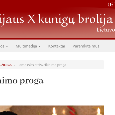
dos
Multimedija
Kontaktai
Paremkite mus
S ŽINIOS
Pamokslas atsisveikinimo proga
nimo proga