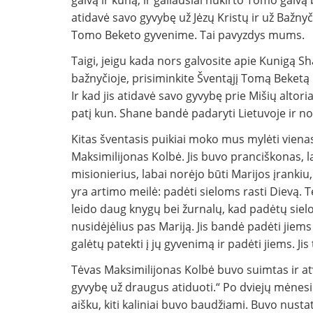
galvą ir kūną, ir galiausiai nukirto Tomo galvą
atidavė savo gyvybę už Jėzų Kristų ir už Bažny
Tomo Beketo gyvenime. Tai pavyzdys mums.
Taigi, jeigu kada nors galvosite apie Kunigą 
bažnyčioje, prisiminkite Šventąjį Tomą Beketą i
Ir kad jis atidavė savo gyvybę prie Mišių altoria
patį kun. Shane bandė padaryti Lietuvoje ir nor
Kitas šventasis puikiai moko mus mylėti vienas k
Maksimilijonas Kolbė. Jis buvo pranciškonas, l
misionierius, labai norėjo būti Marijos įrankiu,
yra artimo meilė: padėti sieloms rasti Dievą. T
leido daug knygų bei žurnalų, kad padėtų sielom
nusidėjėlius pas Mariją. Jis bandė padėti jiems
galėtų patekti į jų gyvenimą ir padėti jiems. Jis
Tėvas Maksimilijonas Kolbė buvo suimtas ir atv
gyvybę už draugus atiduoti.“ Po dviejų mėnesių,
aišku, kiti kaliniai buvo baudžiami. Buvo nust