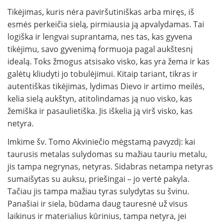
Tikėjimas, kuris nėra paviršutiniškas arba miręs, iš
esmės perkeičia sielą, pirmiausia ją apvalydamas. Tai
logiška ir lengvai suprantama, nes tas, kas gyvena
tikėjimu, savo gyvenimą formuoja pagal aukštesnį
idealą. Toks žmogus atsisako visko, kas yra žema ir kas
galėtų kliudyti jo tobulėjimui. Kitaip tariant, tikras ir
autentiškas tikėjimas, lydimas Dievo ir artimo meilės,
kelia sielą aukštyn, atitolindamas ją nuo visko, kas
žemiška ir pasaulietiška. Jis iškelia ją virš visko, kas
netyra.
Imkime šv. Tomo Akviniečio mėgstamą pavyzdį: kai
taurusis metalas sulydomas su mažiau tauriu metalu,
jis tampa negrynas, netyras. Sidabras netampa netyras
sumaišytas su auksu, priešingai – jo vertė pakyla.
Tačiau jis tampa mažiau tyras sulydytas su švinu.
Panašiai ir siela, būdama daug tauresnė už visus
laikinus ir materialius kūrinius, tampa netyra, jei