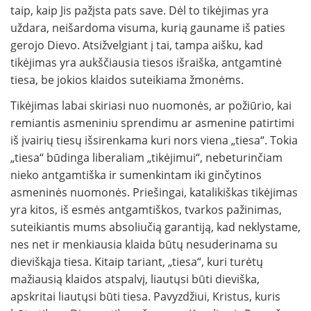
taip, kaip Jis pažįsta pats save. Dėl to tikėjimas yra
uždara, neišardoma visuma, kurią gauname iš paties
gerojo Dievo. Atsižvelgiant į tai, tampa aišku, kad
tikėjimas yra aukščiausia tiesos išraiška, antgamtinė
tiesa, be jokios klaidos suteikiama žmonėms.
Tikėjimas labai skiriasi nuo nuomonės, ar požiūrio, kai
remiantis asmeniniu sprendimu ar asmenine patirtimi
iš įvairių tiesų išsirenkama kuri nors viena „tiesa“. Tokia
„tiesa“ būdinga liberaliam „tikėjimui“, nebeturinčiam
nieko antgamtiška ir sumenkintam iki ginčytinos
asmeninės nuomonės. Priešingai, katalikiškas tikėjimas
yra kitos, iš esmės antgamtiškos, tvarkos pažinimas,
suteikiantis mums absoliučią garantiją, kad neklystame,
nes net ir menkiausia klaida būtų nesuderinama su
dieviškąja tiesa. Kitaip tariant, „tiesa“, kuri turėtų
mažiausią klaidos atspalvį, liautųsi būti dieviška,
apskritai liautųsi būti tiesa. Pavyzdžiui, Kristus, kuris