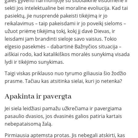
galės gyventi harmonijoje su šiuolaikine visuomene ir
sekti jos intelektualine bei moraline evoliucija. Kad tai
pasiektų, jie nusprendė pakeisti tikėjimą ir jo
reikalavimus – taip pakeisdami ir jo poveikį sieloms –
užuot priėmę tikėjimą tokį, kokį jį davė Dievas, ir
leisdami jam brandinti sieloje savo vaisius. Tokio
elgesio pasekmės – dabartinė Bažnyčios situacija –
aiškiai rodo, kad katalikiškos moralės sunykimą visada
lydi ir tikėjimo sunykimas.
Taigi viskas priklauso nuo tyrumo giliausia šio žodžio
prasme. Tačiau kas atsitinka sielai, kuri jo netenka?
Apakinta ir pavergta
Jei siela leidžiasi pamažu užkrečiama ir pavergiama
pasaulio dvasios, jos dvasinės galios patiria kartais
nebepataisomą žalą.
Pirmiausia aptemsta protas. Jis nebegali atskirti, kas