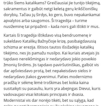
trūko šiems katalikams? Greičiausiai jie turėjo tikėjimą,
sakramentus ir galbūt netgi keletą gerų krikščioniškų
dorybių. Tačiau jų širdys, ko gero, buvo nepakankamai
apvalytos arba saugomos. Ši tragedija – turime
nusižeminę tai pripažinti – kada nors gali ištikti ir mus.
Kartais ši tragedija ištikdavo visą bendruomenę ir
sukeldavo Katalikų Bažnyčioje krizę, pasibaigdavusią
schizma ar erezija. Ištisos tautos išsižadėjo katalikų
tikėjimo, nes jis pamažu nusilpo. Kai kuriais atvejais jis
tapdavo nereikšmingas ir nedarydavo jokio poveikio
žmonių širdims. Jis tapdavo paviršutiniškas, galbūt vis
dar apšviesdavo protą, bet nepakeisdavo sielos ir
nedarydavo įtakos gyvenimui. Paties modernizmo
pradžią ir sėkmę lėmė troškimas bet kokia kaina
susitaikyti su pasauliu, kuris yra abejingas Dievui, kuris
vadovaujasi visai kitokiais principais ir dvasia.
Modernistai vis dar norėjo tikėti, bet su sąlyga, kad