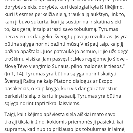
dorybės siekis, dorybės, kuri tiesiogiai kyla iš tikėjimo,
kuri iš esmės perkeičia sielą, traukia ją aukštyn, link to,
kam ji buvo sukurta, kuri ją sustiprina ir skatina siekti
to, kas gera, ir taip atrasti savo tobulumą. Tyrumas
nėra vien tik daugelio išvengtų pavojų rezultatas. Jis yra
būtina sąlyga norint pažinti mūsų Viešpatį taip, kaip Jį
pažino apaštalai. Juos patraukė Jo asmuo, ir jie užsidegė
troškimu visiškai Jam pašvęsti: „Mes regėjome jo šlovę –
šlovę Tėvo viengimio Sūnaus, pilno malonės ir tiesos.“
(Jn 1, 14). Tyrumas yra būtina sąlyga norint skaityti
Šventąjį Raštą ne kaip Platono dialogus ar Ezopo
pasakėčias, o kaip knygą, kuri vis dar gali atversti ir
perkeisti sielą, o kartu ir pasaulį. Tyrumas yra būtina
sąlyga norint tapti tikrai laisviems.
Taigi, kai tikėjimo apšviesta siela aiškiai mato savo
tikrąjį tikslą ir žino, kokiomis priemonės jį pasiekti, kai
supranta, kad nuo to priklauso jos tobulumas ir laimė,