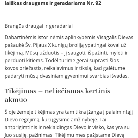
laiškas draugams ir geradariams Nr. 92
Brangūs draugai ir geradariai
Dabartinėmis istorinėmis aplinkybėmis Visagalis Dievas
pašaukė Šv. Pijaus X kunigų broliją ypatingai kovai už
tikėjimą. Mūsų užduotis – jį saugoti, išpažinti, mylėti ir
perduoti kitiems. Todėl turime gerai suprasti šios
kovos priežastis, reikalavimus ir tikslą, kad galėtume
padaryti mūsų dvasiniam gyvenimui svarbias išvadas.
Tikėjimas – neliečiamas kertinis
akmuo
Šioje žemėje tikėjimas yra tam tikra įžanga į palaimintąjį
Dievo regėjimą, kurį įgysime amžinybėje. Tai
antprigimtinis ir neklaidingas Dievo ir visko, kas yra su
Juo susiję, pažinimas. Tikėjimu mes pažįstame Dievą