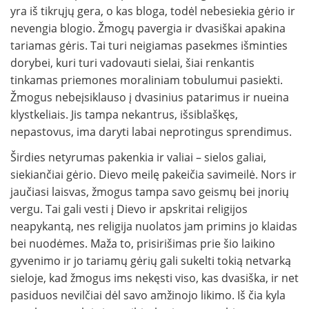
yra iš tikrųjų gera, o kas bloga, todėl nebesiekia gėrio ir
nevengia blogio. Žmogų pavergia ir dvasiškai apakina
tariamas gėris. Tai turi neigiamas pasekmes išminties
dorybei, kuri turi vadovauti sielai, šiai renkantis
tinkamas priemones moraliniam tobulumui pasiekti.
Žmogus nebeįsiklauso į dvasinius patarimus ir nueina
klystkeliais. Jis tampa nekantrus, išsiblaškęs,
nepastovus, ima daryti labai neprotingus sprendimus.
Širdies netyrumas pakenkia ir valiai – sielos galiai,
siekiančiai gėrio. Dievo meilę pakeičia savimeilė. Nors ir
jaučiasi laisvas, žmogus tampa savo geismų bei įnorių
vergu. Tai gali vesti į Dievo ir apskritai religijos
neapykantą, nes religija nuolatos jam primins jo klaidas
bei nuodėmes. Maža to, prisirišimas prie šio laikino
gyvenimo ir jo tariamų gėrių gali sukelti tokią netvarką
sieloje, kad žmogus ims nekęsti viso, kas dvasiška, ir net
pasiduos nevilčiai dėl savo amžinojo likimo. Iš čia kyla