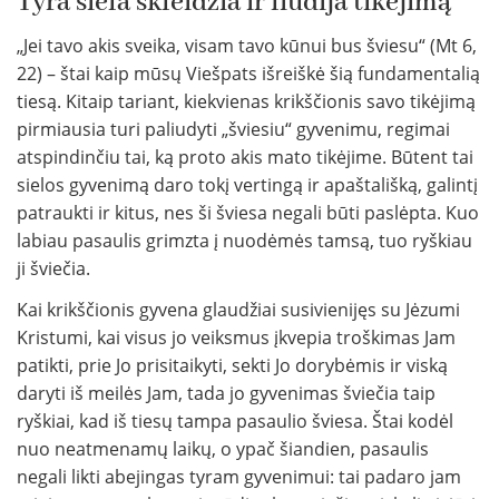
Tyra siela skleidžia ir liudija tikėjimą
„Jei tavo akis sveika, visam tavo kūnui bus šviesu“ (Mt 6,
22) – štai kaip mūsų Viešpats išreiškė šią fundamentalią
tiesą. Kitaip tariant, kiekvienas krikščionis savo tikėjimą
pirmiausia turi paliudyti „šviesiu“ gyvenimu, regimai
atspindinčiu tai, ką proto akis mato tikėjime. Būtent tai
sielos gyvenimą daro tokį vertingą ir apaštališką, galintį
patraukti ir kitus, nes ši šviesa negali būti paslėpta. Kuo
labiau pasaulis grimzta į nuodėmės tamsą, tuo ryškiau
ji šviečia.
Kai krikščionis gyvena glaudžiai susivienijęs su Jėzumi
Kristumi, kai visus jo veiksmus įkvepia troškimas Jam
patikti, prie Jo prisitaikyti, sekti Jo dorybėmis ir viską
daryti iš meilės Jam, tada jo gyvenimas šviečia taip
ryškiai, kad iš tiesų tampa pasaulio šviesa. Štai kodėl
nuo neatmenamų laikų, o ypač šiandien, pasaulis
negali likti abejingas tyram gyvenimui: tai padaro jam