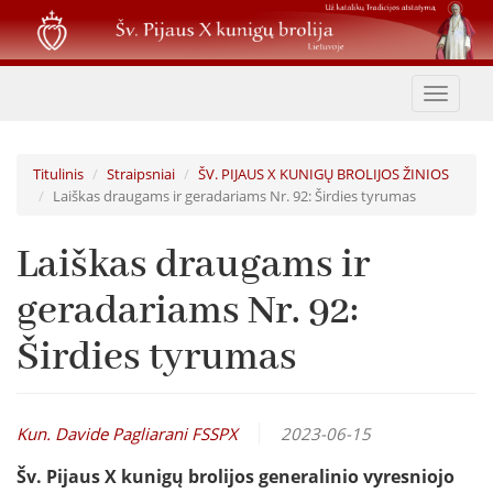
Pereiti
į
pagrindinį
turinį
Toggle
navigat
Titulinis
Straipsniai
ŠV. PIJAUS X KUNIGŲ BROLIJOS ŽINIOS
Laiškas draugams ir geradariams Nr. 92: Širdies tyrumas
Laiškas draugams ir
geradariams Nr. 92:
Širdies tyrumas
Kun. Davide Pagliarani FSSPX
2023-06-15
Šv. Pijaus X kunigų brolijos generalinio vyresniojo