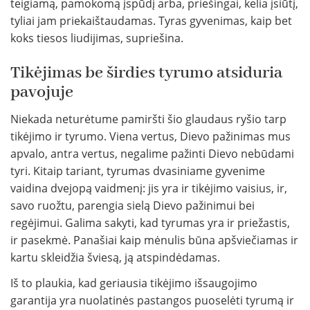
teigiamą, pamokomą įspūdį arba, priešingai, kelia įsiūtį,
tyliai jam priekaištaudamas. Tyras gyvenimas, kaip bet
koks tiesos liudijimas, supriešina.
Tikėjimas be širdies tyrumo atsiduria
pavojuje
Niekada neturėtume pamiršti šio glaudaus ryšio tarp
tikėjimo ir tyrumo. Viena vertus, Dievo pažinimas mus
apvalo, antra vertus, negalime pažinti Dievo nebūdami
tyri. Kitaip tariant, tyrumas dvasiniame gyvenime
vaidina dvejopą vaidmenį: jis yra ir tikėjimo vaisius, ir,
savo ruožtu, parengia sielą Dievo pažinimui bei
regėjimui. Galima sakyti, kad tyrumas yra ir priežastis,
ir pasekmė. Panašiai kaip mėnulis būna apšviečiamas ir
kartu skleidžia šviesą, ją atspindėdamas.
Iš to plaukia, kad geriausia tikėjimo išsaugojimo
garantija yra nuolatinės pastangos puoselėti tyrumą ir