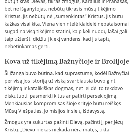
būtų tikras Dievas, tikras žmogus, Karalius ir Pranašas,
bet ne Išganytojas, nebūtų tikrasis mūsų tikėjimo
Kristus. Jis nebūtų nė „sumenkintas“ Kristus. Jis būtų
kažkas visai kita. Viena vienintelė klaidelė nepataisomai
sugadina visą tikėjimo statinį, kaip keli nuodų lašai gali
taip užteršti didžiulį kiekį vandens, kad jis taptų
nebetinkamas gerti.
Kova už tikėjimą Bažnyčioje ir Brolijoje
Ši įžanga buvo būtina, kad suprastume, kodėl Bažnyčiai
per visą jos istoriją už viską svarbiausia buvo ginti
tikėjimą ir katalikiškas dogmas, net jei dėl to tekdavo
diskutuoti, pasmerkti kitus ar patirti persekiojimą.
Menkiausias kompromisas šioje srityje būtų reiškęs
Mūsų Viešpaties, Jo misijos ir sielų išdavystę.
Žmogus yra sukurtas pažinti Dievą, pažinti Jį per Jėzų
Kristų. „Dievo niekas niekada nėra matęs, tiktai