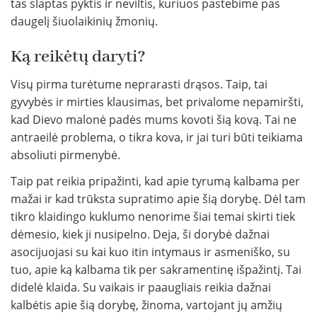
tas slaptas pyktis ir neviltis, kuriuos pastebime pas
daugelį šiuolaikinių žmonių.
Ką reikėtų daryti?
Visų pirma turėtume neprarasti drąsos. Taip, tai
gyvybės ir mirties klausimas, bet privalome nepamiršti,
kad Dievo malonė padės mums kovoti šią kovą. Tai ne
antraeilė problema, o tikra kova, ir jai turi būti teikiama
absoliuti pirmenybė.
Taip pat reikia pripažinti, kad apie tyrumą kalbama per
mažai ir kad trūksta supratimo apie šią dorybę. Dėl tam
tikro klaidingo kuklumo nenorime šiai temai skirti tiek
dėmesio, kiek ji nusipelno. Deja, ši dorybė dažnai
asocijuojasi su kai kuo itin intymaus ir asmeniško, su
tuo, apie ką kalbama tik per sakramentinę išpažintį. Tai
didelė klaida. Su vaikais ir paaugliais reikia dažnai
kalbėtis apie šią dorybę, žinoma, vartojant jų amžių