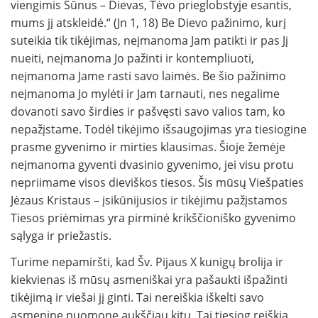
viengimis Sūnus – Dievas, Tėvo prieglobstyje esantis,
mums jį atskleidė.“ (Jn 1, 18) Be Dievo pažinimo, kurį
suteikia tik tikėjimas, neįmanoma Jam patikti ir pas Jį
nueiti, neįmanoma Jo pažinti ir kontempliuoti,
neįmanoma Jame rasti savo laimės. Be šio pažinimo
neįmanoma Jo mylėti ir Jam tarnauti, nes negalime
dovanoti savo širdies ir pašvęsti savo valios tam, ko
nepažįstame. Todėl tikėjimo išsaugojimas yra tiesiogine
prasme gyvenimo ir mirties klausimas. Šioje žemėje
neįmanoma gyventi dvasinio gyvenimo, jei visu protu
nepriimame visos dieviškos tiesos. Šis mūsų Viešpaties
Jėzaus Kristaus – įsikūnijusios ir tikėjimu pažįstamos
Tiesos priėmimas yra pirminė krikščioniško gyvenimo
sąlyga ir priežastis.
Turime nepamiršti, kad Šv. Pijaus X kunigų brolija ir
kiekvienas iš mūsų asmeniškai yra pašaukti išpažinti
tikėjimą ir viešai jį ginti. Tai nereiškia iškelti savo
asmeninę nuomonę aukščiau kitų. Tai tiesiog reiškia