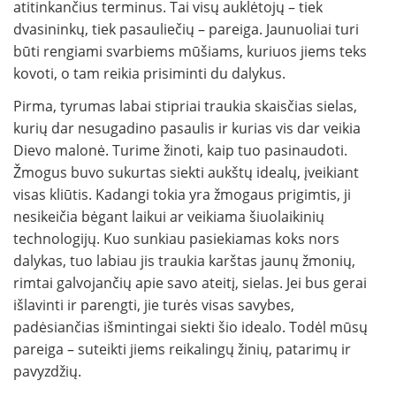
atitinkančius terminus. Tai visų auklėtojų – tiek
dvasininkų, tiek pasauliečių – pareiga. Jaunuoliai turi
būti rengiami svarbiems mūšiams, kuriuos jiems teks
kovoti, o tam reikia prisiminti du dalykus.
Pirma, tyrumas labai stipriai traukia skaisčias sielas,
kurių dar nesugadino pasaulis ir kurias vis dar veikia
Dievo malonė. Turime žinoti, kaip tuo pasinaudoti.
Žmogus buvo sukurtas siekti aukštų idealų, įveikiant
visas kliūtis. Kadangi tokia yra žmogaus prigimtis, ji
nesikeičia bėgant laikui ar veikiama šiuolaikinių
technologijų. Kuo sunkiau pasiekiamas koks nors
dalykas, tuo labiau jis traukia karštas jaunų žmonių,
rimtai galvojančių apie savo ateitį, sielas. Jei bus gerai
išlavinti ir parengti, jie turės visas savybes,
padėsiančias išmintingai siekti šio idealo. Todėl mūsų
pareiga – suteikti jiems reikalingų žinių, patarimų ir
pavyzdžių.