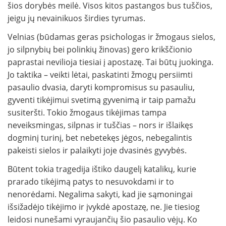
šios dorybės meilė. Visos kitos pastangos bus tuščios,
jeigu jų nevainikuos širdies tyrumas.
Velnias (būdamas geras psichologas ir žmogaus sielos,
jo silpnybių bei polinkių žinovas) gero krikščionio
paprastai nevilioja tiesiai į apostazę. Tai būtų juokinga.
Jo taktika – veikti lėtai, paskatinti žmogų persiimti
pasaulio dvasia, daryti kompromisus su pasauliu,
gyventi tikėjimui svetimą gyvenimą ir taip pamažu
susiteršti. Tokio žmogaus tikėjimas tampa
neveiksmingas, silpnas ir tuščias – nors ir išlaikęs
dogminį turinį, bet nebetekęs jėgos, nebegalintis
pakeisti sielos ir palaikyti joje dvasinės gyvybės.
Būtent tokia tragedija ištiko daugelį katalikų, kurie
prarado tikėjimą patys to nesuvokdami ir to
nenorėdami. Negalima sakyti, kad jie sąmoningai
išsižadėjo tikėjimo ir įvykdė apostazę, ne. Jie tiesiog
leidosi nunešami vyraujančių šio pasaulio vėjų. Ko