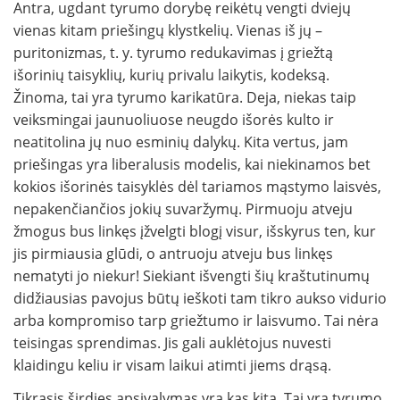
Antra, ugdant tyrumo dorybę reikėtų vengti dviejų
vienas kitam priešingų klystkelių. Vienas iš jų –
puritonizmas, t. y. tyrumo redukavimas į griežtą
išorinių taisyklių, kurių privalu laikytis, kodeksą.
Žinoma, tai yra tyrumo karikatūra. Deja, niekas taip
veiksmingai jaunuoliuose neugdo išorės kulto ir
neatitolina jų nuo esminių dalykų. Kita vertus, jam
priešingas yra liberalusis modelis, kai niekinamos bet
kokios išorinės taisyklės dėl tariamos mąstymo laisvės,
nepakenčiančios jokių suvaržymų. Pirmuoju atveju
žmogus bus linkęs įžvelgti blogį visur, išskyrus ten, kur
jis pirmiausia glūdi, o antruoju atveju bus linkęs
nematyti jo niekur! Siekiant išvengti šių kraštutinumų
didžiausias pavojus būtų ieškoti tam tikro aukso vidurio
arba kompromiso tarp griežtumo ir laisvumo. Tai nėra
teisingas sprendimas. Jis gali auklėtojus nuvesti
klaidingu keliu ir visam laikui atimti jiems drąsą.
Tikrasis širdies apsivalymas yra kas kita. Tai yra tyrumo