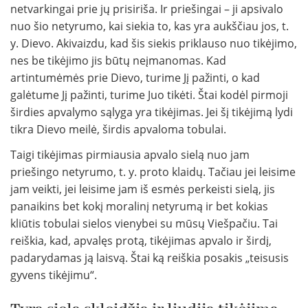
netvarkingai prie jų prisiriša. Ir priešingai – ji apsivalo
nuo šio netyrumo, kai siekia to, kas yra aukščiau jos, t.
y. Dievo. Akivaizdu, kad šis siekis priklauso nuo tikėjimo,
nes be tikėjimo jis būtų neįmanomas. Kad
artintumėmės prie Dievo, turime Jį pažinti, o kad
galėtume Jį pažinti, turime Juo tikėti. Štai kodėl pirmoji
širdies apvalymo sąlyga yra tikėjimas. Jei šį tikėjimą lydi
tikra Dievo meilė, širdis apvaloma tobulai.
Taigi tikėjimas pirmiausia apvalo sielą nuo jam
priešingo netyrumo, t. y. proto klaidų. Tačiau jei leisime
jam veikti, jei leisime jam iš esmės perkeisti sielą, jis
panaikins bet kokį moralinį netyrumą ir bet kokias
kliūtis tobulai sielos vienybei su mūsų Viešpačiu. Tai
reiškia, kad, apvalęs protą, tikėjimas apvalo ir širdį,
padarydamas ją laisvą. Štai ką reiškia posakis „teisusis
gyvens tikėjimu“.