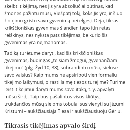
skelbti tikėjimą, nes jis yra absoliučiai būtinas, kad
žmonės pažintų mūsų Viešpatį tokį, koks Jis yra, ir šiuo
žinojimu grįstų savo gyvenimą bei elgesį. Deja, tikras
krikščioniškas gyvenimas šiandien tapo itin retas
reiškinys, nes nyksta pats tikėjimas, be kurio šis
gyvenimas yra neįmanomas.
Tad ką turėtume daryti, kad šis krikščioniškas
gyvenimas, būdingas „teisiam žmogui, gyvenančiam
tikėjimu“ (plg. Žyd 10, 38), subrandintų mūsų sielose
savo vaisius? Kaip mums ne apsiriboti vien formaliu
tikėjimo laikymusi, o rasti laimę tiesos turėjime? Turime
leisti tikėjimui daryti mums savo įtaką, t. y. apvalyti
mūsų širdį. Taip bus pašalintos visos kliūtys,
trukdančios mūsų sieloms tobulai susivienyti su Jėzumi
Kristumi – aukščiausiąja Tiesa ir aukščiausiuoju Gėriu.
Tikrasis tikėjimas apvalo širdį