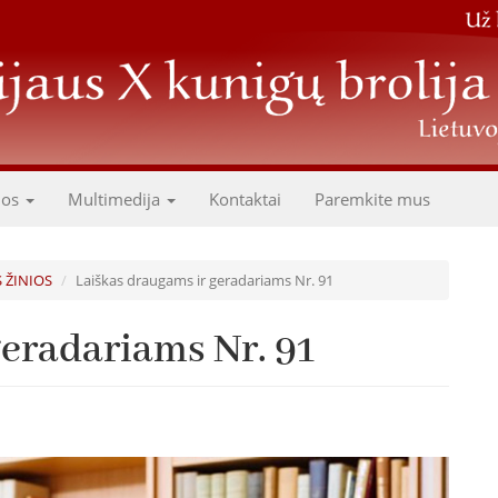
dos
Multimedija
Kontaktai
Paremkite mus
S ŽINIOS
Laiškas draugams ir geradariams Nr. 91
geradariams Nr. 91