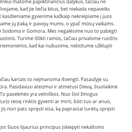
linkui matome papiktinančius dalykus, tačiau ne
vojame, kad jie liečia kitus, bet niekada nepaveiks
et kasdieniame gyvenime kažkaip nekreipiame į juos
iname jų įtaką ir pavojų mums, o ypač mūsų vaikams.
otine Sodoma ir Gomora. Mes negalėsime nuo to pabėgti
suotinis. Turime išlikti ramūs, tačiau privalome ruoštis
priemonėmis, kad kai nubusime, nebūtume užklupti
čiau kartais to neįmanoma išvengti. Pasaulyje su
tūra. Pasidavusi ateizmui ir atmetusi Dievą, šiuolaikinė
ą. To pasekmės yra velniškos. Nuo šiol žmogus
turįs teisę rinktis gyventi ar mirti, būti tuo ar anuo,
 jis nori pats spręsti visa, ką paprastai turėtų spręsti
gos šiuos bjaurius principus įskiepyti nekaltoms