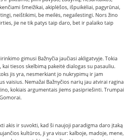
enčiami šmeižikai, akiplėšos, išpuikėliai, pagyrūnai,
ingi, neištikimi, be meilės, negailestingi. Nors žino
ies, jie ne tik patys taip daro, bet ir palaiko taip
sirinkimo gimusi Bažnyčia jaučiasi akligatvyje. Tokia
 kai tiesos skelbimą pakeitė dialogas su pasauliu.
, koks jis yra, nesmerkiant jo nukrypimų ir jam
us vaisius. Nemažai Bažnyčios narių jau atvirai ragina
žino, kokiais argumentais jiems pasipriešinti. Trumpai
r Gomorai.
i akis ir suvokti, kad ši naujoji paradigma daro įtaką
nčios kultūros, ji yra visur: kalboje, madoje, mene,