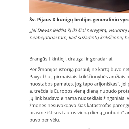
Šv. Pijaus X kunigų brolijos generalinio vy
„Jei Dievas leidžia šį iki šiol neregėtą, visuoti
neabejotinai tam, kad sužadintų krikščionių h
Brangūs tikintieji, draugai ir geradariai.
Per žmonijos istoriją pasaulį ne kartą buvo net
Pavyzdžiui, pirmaisiais krikščionybės amžiais
nuostabos pamatęs, jog tapo arijoniškas“, jei 
a. trečdalis Europos vieną dieną nubudo protest
jų link būdavo einama nuosekliais žingsniais. 
žmonės nesuvokdavo šias katastrofas parengusi
prasme ištisos tautos vieną dieną „nubudo“ ari
buvo per vėlu.