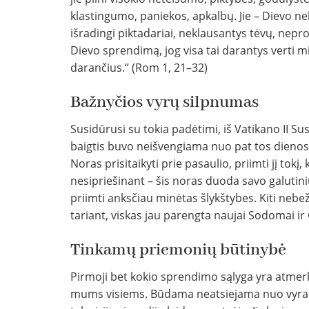
klastingumo, paniekos, apkalbų. Jie – Dievo nek
išradingi piktadariai, neklausantys tėvų, neprot
Dievo sprendimą, jog visa tai darantys verti mirt
darančius.“ (Rom 1, 21–32)
Bažnyčios vyrų silpnumas
Susidūrusi su tokia padėtimi, iš Vatikano II Su
baigtis buvo neišvengiama nuo pat tos dienos,
Noras prisitaikyti prie pasaulio, priimti jį tokį
nesipriešinant – šis noras duoda savo galutini
priimti anksčiau minėtas šlykštybes. Kiti nebe
tariant, viskas jau parengta naujai Sodomai i
Tinkamų priemonių būtinybė
Pirmoji bet kokio sprendimo sąlyga yra atmerkt
mums visiems. Būdama neatsiejama nuo vyrauja