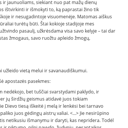
 ir jaunuoliams, siekiant nuo pat mažų dienų
ištvirkinti ir išmokyti to, ką paprastai žino tik
giškoje ir nesugadintoje visuomenėje. Matomas aiškus
ūraliai turėtų būti. Štai kokioje stadijoje mes
žtvindo pasaulį, užkrėsdama visa savo kelyje – tai dar
leistas žmogaus, savo ruožtu apleido žmogų,
i užleido vietą melui ir savanaudiškumui.
rašė apostazės pasekmes:
am nedėkojo, bet tuščiai svarstydami paklydo, ir
per jų širdžių geismus atidavė juos tokiam
e Dievo tiesą iškeitė į melą ir lenkėsi bei tarnavo
paliko juos gėdingų aistrų valiai. <...> Jie nesirūpino
utis netikusiu išmanymu ir daryti, kas nepridera. Todėl
ės ir piktumo, pilni pavydo, žudynių, nesantaikos,