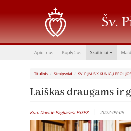
Pereiti
į
pagrindinį
turinį
Apie mus
Koplyčios
Skaitiniai
Mal
Titulinis
Straipsniai
ŠV. PIJAUS X KUNIGŲ BROLIJO
Laiškas draugams ir 
Kun. Davide Pagliarani FSSPX
2022-09-09