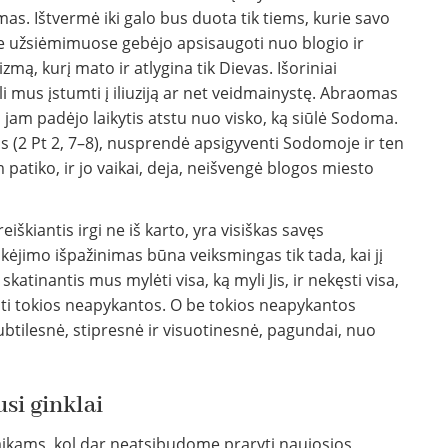
s. Ištvermė iki galo bus duota tik tiems, kurie savo
 užsiėmimuose gebėjo apsisaugoti nuo blogio ir
ą, kurį mato ir atlygina tik Dievas. Išoriniai
gali mus įstumti į iliuziją ar net veidmainystę. Abraomas
tai jam padėjo laikytis atstu nuo visko, ką siūlė Sodoma.
s (2 Pt 2, 7–8), nusprendė apsigyventi Sodomoje ir ten
m patiko, ir jo vaikai, deja, neišvengė blogos miesto
škiantis irgi ne iš karto, yra visiškas savęs
ikėjimo išpažinimas būna veiksmingas tik tada, kai jį
skatinantis mus mylėti visa, ką myli Jis, ir nekęsti visa,
usti tokios neapykantos. O be tokios neapykantos
subtilesnė, stipresnė ir visuotinesnė, pagundai, nuo
usi ginklai
ikams, kol dar neatsibudome praryti naujosios