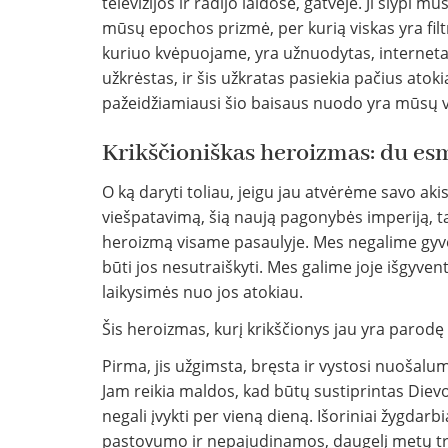
televizijos ir radijo laidose, gatvėje. Ji slypi m
mūsų epochos prizmė, per kurią viskas yra fil
kuriuo kvėpuojame, yra užnuodytas, internetas
užkrėstas, ir šis užkratas pasiekia pačius atok
pažeidžiamiausi šio baisaus nuodo yra mūsų v
Krikščioniškas heroizmas: du esm
O ką daryti toliau, jeigu jau atvėrėme savo akis?
viešpatavimą, šią naują pagonybės imperiją, ta
heroizmą visame pasaulyje. Mes negalime gyvent
būti jos nesutraiškyti. Mes galime joje išgyvent
laikysimės nuo jos atokiau.
Šis heroizmas, kurį krikščionys jau yra parod
Pirma, jis užgimsta, bręsta ir vystosi nuošalum
Jam reikia maldos, kad būtų sustiprintas Diev
negali įvykti per vieną dieną. Išoriniai žygda
pastovumo ir nepajudinamos, daugelį metų tru