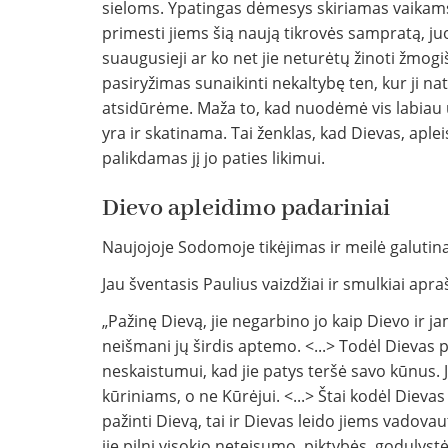
sieloms. Ypatingas dėmesys skiriamas vaikams
primesti jiems šią naują tikrovės sampratą, juos 
suaugusieji ar ko net jie neturėtų žinoti žmo
pasiryžimas sunaikinti nekaltybę ten, kur ji nat
atsidūrėme. Maža to, kad nuodėmė vis labiau u
yra ir skatinama. Tai ženklas, kad Dievas, ap
palikdamas jį jo paties likimui.
Dievo apleidimo padariniai
Naujojoje Sodomoje tikėjimas ir meilė galutina
Jau šventasis Paulius vaizdžiai ir smulkiai ap
„Pažinę Dievą, jie negarbino jo kaip Dievo ir j
neišmani jų širdis aptemo. <...> Todėl Dievas 
neskaistumui, kad jie patys teršė savo kūnus. Ji
kūriniams, o ne Kūrėjui. <...> Štai kodėl Dievas 
pažinti Dievą, tai ir Dievas leido jiems vadova
jie pilni visokio neteisumo, piktybės, godulyst