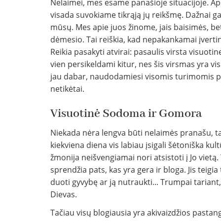
Nelaimei, mes esame panašioje situacijoje. Ap
visada suvokiame tikrąją jų reikšmę. Dažnai gal
mūsų. Mes apie juos žinome, jais baisimės, b
dėmesio. Tai reiškia, kad nepakankamai įvert
Reikia pasakyti atvirai: pasaulis virsta visu
vien persikeldami kitur, nes šis virsmas yra vi
jau dabar, naudodamiesi visomis turimomis 
netikėtai.
Visuotinė Sodoma ir Gomora
Niekada nėra lengva būti nelaimės pranašu, ta
kiekviena diena vis labiau įsigali šėtoniška kul
žmonija neišvengiamai nori atsistoti į Jo viet
sprendžia pats, kas yra gera ir bloga. Jis teigia 
duoti gyvybę ar ją nutraukti... Trumpai tariant,
Dievas.
Tačiau visų blogiausia yra akivaizdžios pastan