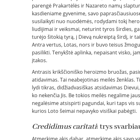
parengė Prakartėlės ir Nazareto namų slaptuma
kasdieniame gyvenime, savo paprasčiausiuose
susilaikyti nuo nuodėmės, rodydami tokį heroizm
liudijimai ir veiksmai, neturint tyros širdies, 
turėjo šitokią tyrą, į Dievą nukreiptą širdį, ir 
Antra vertus, Lotas, nors ir buvo teisus žmogu
pasilikti. Tenykštė aplinka, nepaisant visko, ja
įtakos.
Antrasis krikščioniško heroizmo bruožas, pasirei
atidavimas. Tai neabejotinas meilės ženklas. T
lydi tikras, didžiadvasiškas atsidavimas Dievui, 
ko nekenčia Jis. Be tokios meilės negalime ja
negalėsime atsispirti pagundai, kuri taps vis 
kurios Loto šeimai nepavyko visiškai pabėgti.
Credidimus caritati
: trys svarbia
Atmerkime akis dabar, atmerkime akis savo va