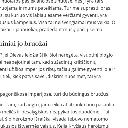
us nuolatos pasiekiančiose žinutėse, nes ji yra tarsi
truojama ir mums pateikiama. Turime suprasti: oras,
, su kuriuo vis labiau esame verčiami gyventi, yra
iausius kampelius. Visa tai neišvengiamai mus veikia. O
aikai ir jaunuoliai, pradedant mūsų pačių šeima.
iniai jo bruožai
 Jei Dievas leidžia šį iki šiol neregėtą, visuotinį blogio
i neabejotinai tam, kad sužadintų krikščionių
i už šios imperijos ribų, tačiau galime gyventi joje ir
i tiek, kiek patys save „diskriminuosime“, tai yra
ę pagoniškose imperijose, turi du būdingus bruožus.
e. Tam, kad augtų, jam reikia atsitraukti nuo pasaulio.
o meilės ir besąlygiškos neapykantos nuodėmei. Tai
rbiai, šio heroizmo išraiška, visada tebuvo nematomo
kusios ištvermės vaisius. Kelią Kryžiaus heroizmui