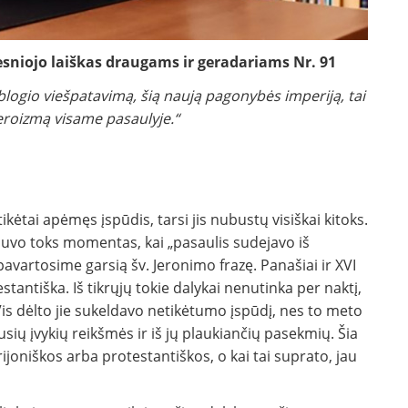
resniojo laiškas draugams ir geradariams Nr. 91
nį blogio viešpatavimą, šią naują pagonybės imperiją, tai
eroizmą visame pasaulyje.“
ikėtai apėmęs įspūdis, tarsi jis nubustų visiškai kitoks.
 buvo toks momentas, kai „pasaulis sudejavo iš
pavartosime garsią šv. Jeronimo frazę. Panašiai ir XVI
antiška. Iš tikrųjų tokie dalykai nenutinka per naktį,
Vis dėlto jie sukeldavo netikėtumo įspūdį, nes to meto
ų įvykių reikšmės ir iš jų plaukiančių pasekmių. Šia
joniškos arba protestantiškos, o kai tai suprato, jau