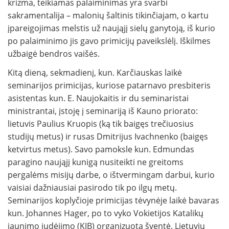
krizma, teikiamas palaiminimas yra svarbi
sakramentalija – malonių šaltinis tikinčiajam, o kartu
įpareigojimas melstis už naująjį sielų ganytoją, iš kurio
po palaiminimo jis gavo primicijų paveikslėlį. Iškilmes
užbaigė bendros vaišės.
Kitą dieną, sekmadienį, kun. Karčiauskas laikė
seminarijos primicijas, kuriose patarnavo presbiteris
asistentas kun. E. Naujokaitis ir du seminaristai
ministrantai, įstoję į seminariją iš Kauno priorato:
lietuvis Paulius Kruopis (ką tik baigęs trečiuosius
studijų metus) ir rusas Dmitrijus Ivachnenko (baigęs
ketvirtus metus). Savo pamoksle kun. Edmundas
paragino naująjį kunigą nusiteikti ne greitoms
pergalėms misijų darbe, o ištvermingam darbui, kurio
vaisiai dažniausiai pasirodo tik po ilgų metų.
Seminarijos koplyčioje primicijas tėvynėje laikė bavaras
kun. Johannes Hager, po to vyko Vokietijos Katalikų
jaunimo judėjimo (KJB) organizuota šventė. Lietuvių