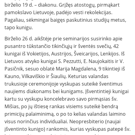
birželio 19 d. – diakonu. Grįžęs atostogų, pirmąkart
pamokslavo Lietuvoje, padėjo vesti rekolekcijas.
Pagaliau, sėkmingai baigęs paskutinius studijų metus,
tapo kunigu.
Birželio 26 d. aikštėje prie seminarijos susirinko apie
pusantro tūkstančio tikinčiųjų ir šventės svečių, 42
kunigai iš Vokietijos, Austrijos, Šveicarijos, Lenkijos. Iš
Lietuvos atvyko kunigai S. Pezzutti, E. Naujokaitis ir V.
Pasičnik, sesuo oblatė Marija Magdalena, 9 tikintieji iš
Kauno, Vilkaviškio ir Šiaulių. Keturias valandas
trukusioje ceremonijoje vyskupas suteikė šventimus
naujiems diakonams bei kunigams. Įšventintieji kunigai
kartu su vyskupu koncelebravo savo pirmąsias šv.
Mišias, po jų ištiesę rankas visiems suteikė bendrą
primicijų palaiminimą, o po to kelias valandas laimino
visus norinčius individualiai. Neopresbiterio (naujai
įšventinto kunigo) rankomis, kurias vyskupas patepė šv.