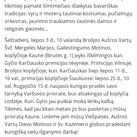
tikintieji pamatė šimtmečiais išlaikytas bavariškas
tradicijas: vyrų ir moterų tautiniai kostiumai, pučiamųjų
orkestras, jaunimo traukiamos tautinės dainos ir
religinės giesmės...
Šeštadienį, liepos 3 d., 10 valandą Brolijos Aušros Vartų
Švč. Mergelės Marijos, Gailestingumo Motinos,
koplyčioje Kaune (Birutės g. 1) įvyks iškilmingos kun.
Gyčio Karčiausko primicijos tėvynėje. Primicijas Vilniuje,
Brolijos koplyčioje, kun. Karčiauskas švęs liepos 11 d.,
16 val., primicijas koplyčioje Šiauliuose: liepos 25 d., 10
val. Rugpjūčio 15 d. naujasis kunigas pradės savo
tarnybą Varšuvos priorate, bus atsakingas už koplyčią
Lodzėje. Kun. Gytis jau puikiai moka lenkų kalbą.
Tikimės, kad jau kitais metais jis bus paskirtas į mūsų
prioratą Kaune. Linkime jam mūsų Viešpaties, Aušros
Vartų Dievo Motinos ir šv. Kazimiero globos pradedant
kunigišką sielų išganymo darbą!