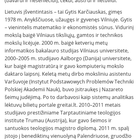
(bavarui ir heseniečiui), čekui, austrui ir lietuviui.
Lietuvis įšventintasis – tai Gytis Karčiauskas, gimęs
1978 m. Anykščiuose, užaugęs ir gyvenęs Vilniuje. Gytis
– vienintelis matematiko ir ekonomistės sūnus. Vidurinį
mokslą baigė Vilniaus tiksliųjų, gamtos ir technikos
mokslų licėjuje. 2000 m. baigė ketverių metų
informatikos bakalauro studijas Vilniaus universitete,
2000–2005 m. studijavo Aalborgo (Danija) universitete,
kur baigė magistratūrą ir gavo kompiuterių mokslo
daktaro laipsnį. Keletą metų dirbo moksliniu asistentu
Varšuvoje (Instytut Podstawowych Problemów Techniki
Polskiej Akademii Nauk), buvo įsitraukęs į Nazareto
šeimų judėjimą. Po to darbavosi kaip sistemų analitikas
lėktuvų bilietų portale greitai.lt. 2010–2011 metais
studijavo prestižiniame Tarptautiniame teologijos
institute Trumau (Austrija), kur gavo šeimos ir
santuokos teologijos magistro diplomą. 2011 m. spalį
įstojo į benediktinų vienuolyną Palendriuose, gruodžio