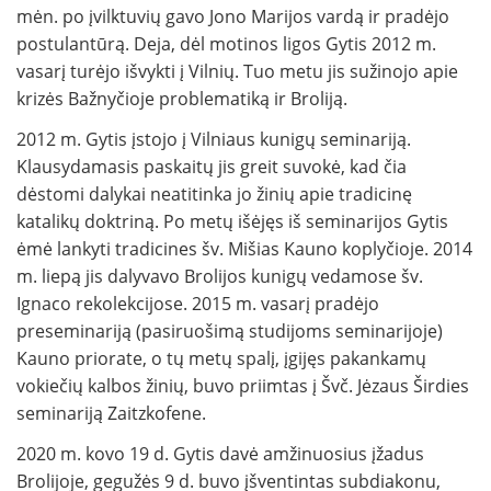
mėn. po įvilktuvių gavo Jono Marijos vardą ir pradėjo
postulantūrą. Deja, dėl motinos ligos Gytis 2012 m.
vasarį turėjo išvykti į Vilnių. Tuo metu jis sužinojo apie
krizės Bažnyčioje problematiką ir Broliją.
2012 m. Gytis įstojo į Vilniaus kunigų seminariją.
Klausydamasis paskaitų jis greit suvokė, kad čia
dėstomi dalykai neatitinka jo žinių apie tradicinę
katalikų doktriną. Po metų išėjęs iš seminarijos Gytis
ėmė lankyti tradicines šv. Mišias Kauno koplyčioje. 2014
m. liepą jis dalyvavo Brolijos kunigų vedamose šv.
Ignaco rekolekcijose. 2015 m. vasarį pradėjo
preseminariją (pasiruošimą studijoms seminarijoje)
Kauno priorate, o tų metų spalį, įgijęs pakankamų
vokiečių kalbos žinių, buvo priimtas į Švč. Jėzaus Širdies
seminariją Zaitzkofene.
2020 m. kovo 19 d. Gytis davė amžinuosius įžadus
Brolijoje, gegužės 9 d. buvo įšventintas subdiakonu,