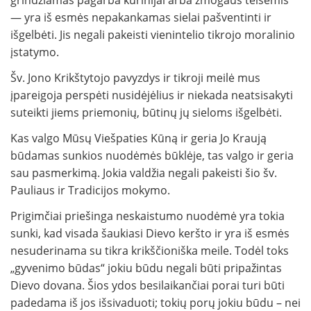
— yra iš esmės nepakankamas sielai pašventinti ir
išgelbėti. Jis negali pakeisti vienintelio tikrojo moralinio
įstatymo.
Šv. Jono Krikštytojo pavyzdys ir tikroji meilė mus
įpareigoja perspėti nusidėjėlius ir niekada neatsisakyti
suteikti jiems priemonių, būtinų jų sieloms išgelbėti.
Kas valgo Mūsų Viešpaties Kūną ir geria Jo Kraują
būdamas sunkios nuodėmės būklėje, tas valgo ir geria
sau pasmerkimą. Jokia valdžia negali pakeisti šio šv.
Pauliaus ir Tradicijos mokymo.
Prigimčiai priešinga neskaistumo nuodėmė yra tokia
sunki, kad visada šaukiasi Dievo keršto ir yra iš esmės
nesuderinama su tikra krikščioniška meile. Todėl toks
„gyvenimo būdas“ jokiu būdu negali būti pripažintas
Dievo dovana. Šios ydos besilaikančiai porai turi būti
padedama iš jos išsivaduoti; tokių porų jokiu būdu – nei