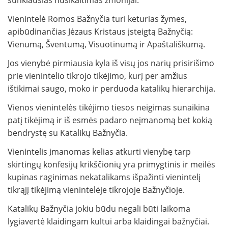
Vienintelė Romos Bažnyčia turi keturias žymes,
apibūdinančias Jėzaus Kristaus įsteigtą Bažnyčią:
Vienumą, Šventumą, Visuotinumą ir Apaštališkumą.
Jos vienybė pirmiausia kyla iš visų jos narių prisirišimo
prie vienintelio tikrojo tikėjimo, kurį per amžius
ištikimai saugo, moko ir perduoda katalikų hierarchija.
Vienos vienintelės tikėjimo tiesos neigimas sunaikina
patį tikėjimą ir iš esmės padaro neįmanomą bet kokią
bendrystę su Katalikų Bažnyčia.
Vienintelis įmanomas kelias atkurti vienybę tarp
skirtingų konfesijų krikščionių yra primygtinis ir meilės
kupinas raginimas nekatalikams išpažinti vienintelį
tikrąjį tikėjimą vienintelėje tikrojoje Bažnyčioje.
Katalikų Bažnyčia jokiu būdu negali būti laikoma
lygiavertė klaidingam kultui arba klaidingai bažnyčiai.