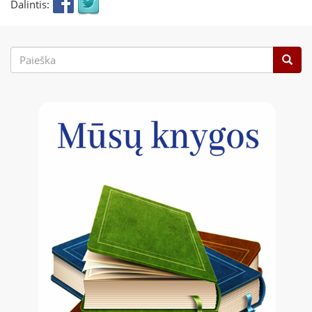
Dalintis:
Paieškos
forma