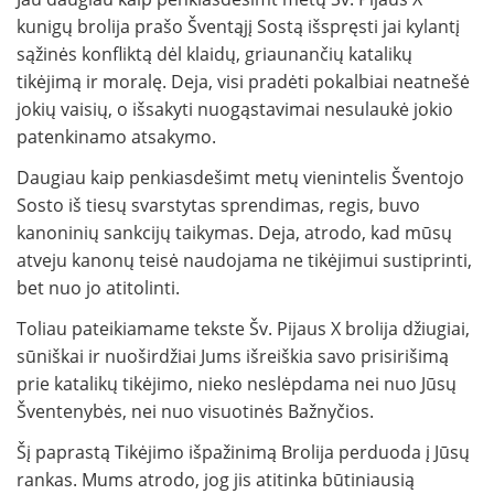
kunigų brolija prašo Šventąjį Sostą išspręsti jai kylantį
sąžinės konfliktą dėl klaidų, griaunančių katalikų
tikėjimą ir moralę. Deja, visi pradėti pokalbiai neatnešė
jokių vaisių, o išsakyti nuogąstavimai nesulaukė jokio
patenkinamo atsakymo.
Daugiau kaip penkiasdešimt metų vienintelis Šventojo
Sosto iš tiesų svarstytas sprendimas, regis, buvo
kanoninių sankcijų taikymas. Deja, atrodo, kad mūsų
atveju kanonų teisė naudojama ne tikėjimui sustiprinti,
bet nuo jo atitolinti.
Toliau pateikiamame tekste Šv. Pijaus X brolija džiugiai,
sūniškai ir nuoširdžiai Jums išreiškia savo prisirišimą
prie katalikų tikėjimo, nieko neslėpdama nei nuo Jūsų
Šventenybės, nei nuo visuotinės Bažnyčios.
Šį paprastą Tikėjimo išpažinimą Brolija perduoda į Jūsų
rankas. Mums atrodo, jog jis atitinka būtiniausią