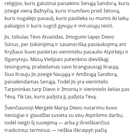
religijos, kuris galutinai panaikino Senąją Sandorą, kuris
įsteigė vieną Bažnyčią, kuris triumfavo prieš šėtoną,
kuris nugalėjo pasaulį, kuris pasilieka su mumis iki laikų
pabaigos ir kuris sugrįš gyvųjų ir mirusiųjų teisti.
Jis, tobulas Tėvo Atvaizdas, žmogumi tapęs Dievo
Sūnus, per Įsikūnijimą ir savanorišką pasiaukojimą ant
Kryžiaus buvo paskirtas vieninteliu pasaulio Atpirkėju ir
Išganytoju. Mūsų Viešpats patenkino dieviškąjį
teisingumą, praliedamas savo brangiausiąjį Kraują;
šiuo Krauju Jis įsteigė Naująją ir Amžinąją Sandorą,
panaikindamas Senąją. Todėl Jis yra vienintelis
Tarpininkas tarp Dievo ir žmonių ir vienintelis kelias pas
Tėvą. Tik tas, kuris pažįsta Jį, pažįsta Tėvą.
Švenčiausioji Mergelė Marija Dievo nutarimu buvo
tiesiogiai ir glaudžiai susieta su visu Atpirkimo darbu,
todėl neigti šį susiejimą — arba jį išreiškiančius
tradicinius terminus — reiškia iškraipyti pačią