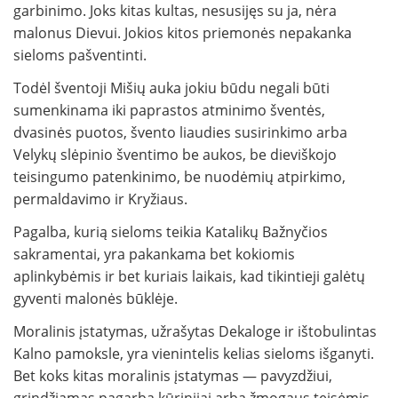
garbinimo. Joks kitas kultas, nesusijęs su ja, nėra
malonus Dievui. Jokios kitos priemonės nepakanka
sieloms pašventinti.
Todėl šventoji Mišių auka jokiu būdu negali būti
sumenkinama iki paprastos atminimo šventės,
dvasinės puotos, švento liaudies susirinkimo arba
Velykų slėpinio šventimo be aukos, be dieviškojo
teisingumo patenkinimo, be nuodėmių atpirkimo,
permaldavimo ir Kryžiaus.
Pagalba, kurią sieloms teikia Katalikų Bažnyčios
sakramentai, yra pakankama bet kokiomis
aplinkybėmis ir bet kuriais laikais, kad tikintieji galėtų
gyventi malonės būklėje.
Moralinis įstatymas, užrašytas Dekaloge ir ištobulintas
Kalno pamoksle, yra vienintelis kelias sieloms išganyti.
Bet koks kitas moralinis įstatymas — pavyzdžiui,
grindžiamas pagarba kūrinijai arba žmogaus teisėmis