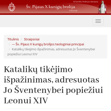
Pereiti
į
pagrindinį
turinį
Toggle
navigat
Titulinis
Straipsniai
--- Šv. Pijaus X kunigų brolijos teologiniai principai
Katalikų tikėjimo išpažinimas, adresuotas Jo Šventenybei
popiežiui Leonui XIV
Katalikų tikėjimo
išpažinimas, adresuotas
Jo Šventenybei popiežiui
Leonui XIV