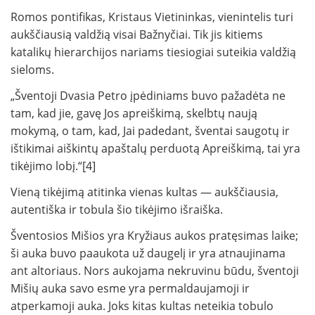
Romos pontifikas, Kristaus Vietininkas, vienintelis turi
aukščiausią valdžią visai Bažnyčiai. Tik jis kitiems
katalikų hierarchijos nariams tiesiogiai suteikia valdžią
sieloms.
„Šventoji Dvasia Petro įpėdiniams buvo pažadėta ne
tam, kad jie, gavę Jos apreiškimą, skelbtų naują
mokymą, o tam, kad, Jai padedant, šventai saugotų ir
ištikimai aiškintų apaštalų perduotą Apreiškimą, tai yra
tikėjimo lobį.“[4]
Vieną tikėjimą atitinka vienas kultas — aukščiausia,
autentiška ir tobula šio tikėjimo išraiška.
Šventosios Mišios yra Kryžiaus aukos pratęsimas laike;
ši auka buvo paaukota už daugelį ir yra atnaujinama
ant altoriaus. Nors aukojama nekruvinu būdu, šventoji
Mišių auka savo esme yra permaldaujamoji ir
atperkamoji auka. Joks kitas kultas neteikia tobulo