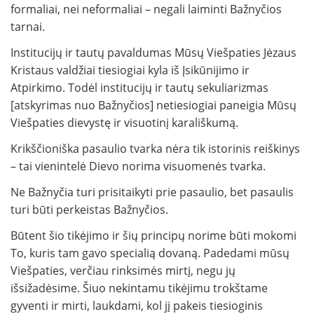
formaliai, nei neformaliai – negali laiminti Bažnyčios
tarnai.
Institucijų ir tautų pavaldumas Mūsų Viešpaties Jėzaus
Kristaus valdžiai tiesiogiai kyla iš Įsikūnijimo ir
Atpirkimo. Todėl institucijų ir tautų sekuliarizmas
[atskyrimas nuo Bažnyčios] netiesiogiai paneigia Mūsų
Viešpaties dievystę ir visuotinį karališkumą.
Krikščioniška pasaulio tvarka nėra tik istorinis reiškinys
– tai vienintelė Dievo norima visuomenės tvarka.
Ne Bažnyčia turi prisitaikyti prie pasaulio, bet pasaulis
turi būti perkeistas Bažnyčios.
Būtent šio tikėjimo ir šių principų norime būti mokomi
To, kuris tam gavo specialią dovaną. Padedami mūsų
Viešpaties, verčiau rinksimės mirtį, negu jų
išsižadėsime. Šiuo nekintamu tikėjimu trokštame
gyventi ir mirti, laukdami, kol jį pakeis tiesioginis