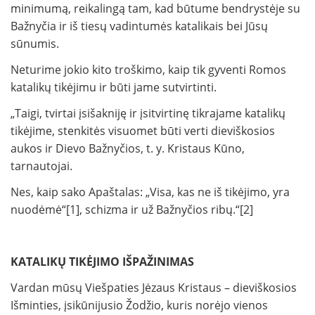
minimumą, reikalingą tam, kad būtume bendrystėje su
Bažnyčia ir iš tiesų vadintumės katalikais bei Jūsų
sūnumis.
Neturime jokio kito troškimo, kaip tik gyventi Romos
katalikų tikėjimu ir būti jame sutvirtinti.
„Taigi, tvirtai įsišakniję ir įsitvirtinę tikrajame katalikų
tikėjime, stenkitės visuomet būti verti dieviškosios
aukos ir Dievo Bažnyčios, t. y. Kristaus Kūno,
tarnautojai.
Nes, kaip sako Apaštalas: „Visa, kas ne iš tikėjimo, yra
nuodėmė“[1], schizma ir už Bažnyčios ribų.“[2]
KATALIKŲ TIKĖJIMO IŠPAŽINIMAS
Vardan mūsų Viešpaties Jėzaus Kristaus – dieviškosios
Išminties, įsikūnijusio Žodžio, kuris norėjo vienos