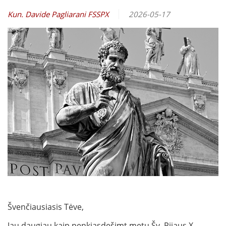
Kun. Davide Pagliarani FSSPX
2026-05-17
Švenčiausiasis Tėve,
Jau daugiau kaip penkiasdešimt metų Šv. Pijaus X