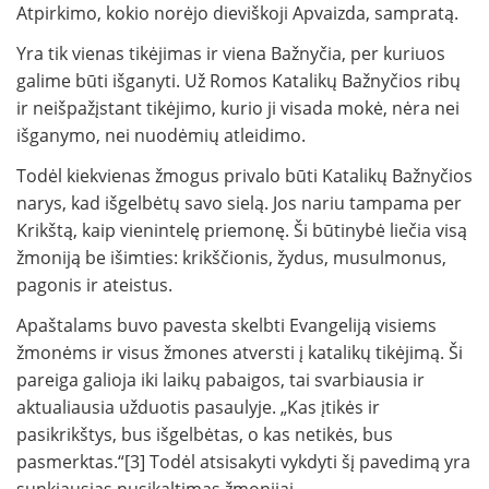
Atpirkimo, kokio norėjo dieviškoji Apvaizda, sampratą.
Yra tik vienas tikėjimas ir viena Bažnyčia, per kuriuos
galime būti išganyti. Už Romos Katalikų Bažnyčios ribų
ir neišpažįstant tikėjimo, kurio ji visada mokė, nėra nei
išganymo, nei nuodėmių atleidimo.
Todėl kiekvienas žmogus privalo būti Katalikų Bažnyčios
narys, kad išgelbėtų savo sielą. Jos nariu tampama per
Krikštą, kaip vienintelę priemonę. Ši būtinybė liečia visą
žmoniją be išimties: krikščionis, žydus, musulmonus,
pagonis ir ateistus.
Apaštalams buvo pavesta skelbti Evangeliją visiems
žmonėms ir visus žmones atversti į katalikų tikėjimą. Ši
pareiga galioja iki laikų pabaigos, tai svarbiausia ir
aktualiausia užduotis pasaulyje. „Kas įtikės ir
pasikrikštys, bus išgelbėtas, o kas netikės, bus
pasmerktas.“[3] Todėl atsisakyti vykdyti šį pavedimą yra
sunkiausias nusikaltimas žmonijai.