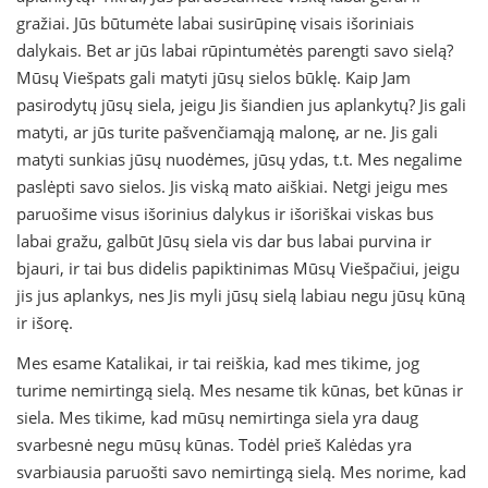
gražiai. Jūs būtumėte labai susirūpinę visais išoriniais
dalykais. Bet ar jūs labai rūpintumėtės parengti savo sielą?
Mūsų Viešpats gali matyti jūsų sielos būklę. Kaip Jam
pasirodytų jūsų siela, jeigu Jis šiandien jus aplankytų? Jis gali
matyti, ar jūs turite pašvenčiamąją malonę, ar ne. Jis gali
matyti sunkias jūsų nuodėmes, jūsų ydas, t.t. Mes negalime
paslėpti savo sielos. Jis viską mato aiškiai. Netgi jeigu mes
paruošime visus išorinius dalykus ir išoriškai viskas bus
labai gražu, galbūt Jūsų siela vis dar bus labai purvina ir
bjauri, ir tai bus didelis papiktinimas Mūsų Viešpačiui, jeigu
jis jus aplankys, nes Jis myli jūsų sielą labiau negu jūsų kūną
ir išorę.
Mes esame Katalikai, ir tai reiškia, kad mes tikime, jog
turime nemirtingą sielą. Mes nesame tik kūnas, bet kūnas ir
siela. Mes tikime, kad mūsų nemirtinga siela yra daug
svarbesnė negu mūsų kūnas. Todėl prieš Kalėdas yra
svarbiausia paruošti savo nemirtingą sielą. Mes norime, kad