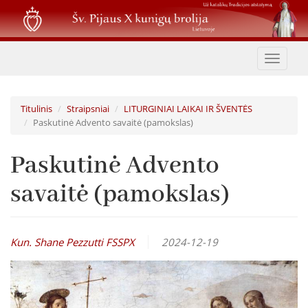
Pereiti
į
pagrindinį
turinį
Toggle
navigat
Titulinis
Straipsniai
LITURGINIAI LAIKAI IR ŠVENTĖS
Paskutinė Advento savaitė (pamokslas)
Paskutinė Advento
savaitė (pamokslas)
Kun. Shane Pezzutti FSSPX
2024-12-19