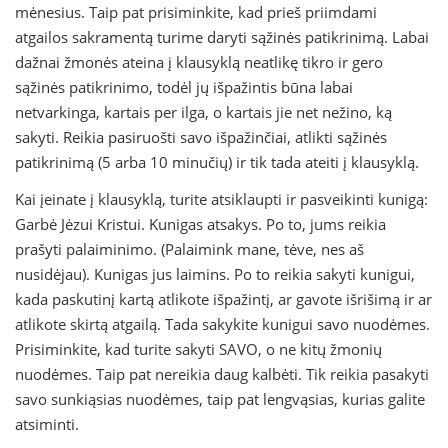
mėnesius. Taip pat prisiminkite, kad prieš priimdami
atgailos sakramentą turime daryti sąžinės patikrinimą. Labai
dažnai žmonės ateina į klausyklą neatlikę tikro ir gero
sąžinės patikrinimo, todėl jų išpažintis būna labai
netvarkinga, kartais per ilga, o kartais jie net nežino, ką
sakyti. Reikia pasiruošti savo išpažinčiai, atlikti sąžinės
patikrinimą (5 arba 10 minučių) ir tik tada ateiti į klausyklą.
Kai įeinate į klausyklą, turite atsiklaupti ir pasveikinti kunigą:
Garbė Jėzui Kristui. Kunigas atsakys. Po to, jums reikia
prašyti palaiminimo. (Palaimink mane, tėve, nes aš
nusidėjau). Kunigas jus laimins. Po to reikia sakyti kunigui,
kada paskutinį kartą atlikote išpažintį, ar gavote išrišimą ir ar
atlikote skirtą atgailą. Tada sakykite kunigui savo nuodėmes.
Prisiminkite, kad turite sakyti SAVO, o ne kitų žmonių
nuodėmes. Taip pat nereikia daug kalbėti. Tik reikia pasakyti
savo sunkiąsias nuodėmes, taip pat lengvąsias, kurias galite
atsiminti.