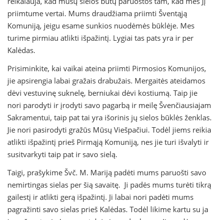
reikalauja, kad mūsų sielos būtų paruoštos tam, kad mes Jį
priimtume vertai. Mums draudžiama priimti Šventąją
Komuniją, jeigu esame sunkios nuodėmės būklėje. Mes
turime pirmiau atlikti išpažintį. Lygiai tas pats yra ir per
Kalėdas.
Prisiminkite, kai vaikai ateina priimti Pirmosios Komunijos,
jie apsirengia labai gražais drabužais. Mergaitės ateidamos
dėvi vestuvinę suknelę, berniukai dėvi kostiumą. Taip jie
nori parodyti ir įrodyti savo pagarbą ir meilę Švenčiausiajam
Sakramentui, taip pat tai yra išorinis jų sielos būklės ženklas.
Jie nori pasirodyti gražūs Mūsų Viešpačiui. Todėl jiems reikia
atlikti išpažintį prieš Pirmąją Komuniją, nes jie turi išvalyti ir
susitvarkyti taip pat ir savo sielą.
Taigi, prašykime Švč. M. Mariją padėti mums paruošti savo
nemirtingas sielas per šią savaitę. Ji padės mums turėti tikrą
gailestį ir atlikti gerą išpažintį. Ji labai nori padėti mums
pagražinti savo sielas prieš Kalėdas. Todėl likime kartu su ja