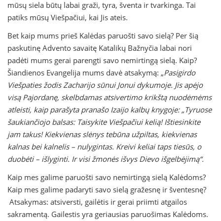
mūsų siela būtų labai graži, tyra, šventa ir tvarkinga. Tai
patiks mūsų Viešpačiui, kai Jis ateis.
Bet kaip mums prieš Kalėdas paruošti savo sielą? Per šią
paskutinę Advento savaitę Katalikų Bažnyčia labai nori
padėti mums gerai parengti savo nemirtingą sielą. Kaip?
Šiandienos Evangelija mums davė atsakymą: „
Pasigirdo
Viešpaties žodis Zacharijo sūnui Jonui dykumoje. Jis apėjo
visą Pajordanę, skelbdamas atsivertimo krikštą nuodėmėms
atleisti, kaip parašyta pranašo Izaijo kalbų knygoje: „Tyruose
šaukiančiojo balsas: Taisykite Viešpačiui kelią! Ištiesinkite
jam takus! Kiekvienas slėnys tebūna užpiltas, kiekvienas
kalnas bei kalnelis – nulygintas. Kreivi keliai taps tiesūs, o
duobėti – išlyginti. Ir visi žmonės išvys Dievo išgelbėjimą“.
Kaip mes galime paruošti savo nemirtingą sielą Kalėdoms?
Kaip mes galime padaryti savo sielą gražesnę ir šventesnę?
Atsakymas: atsiversti, gailėtis ir gerai priimti atgailos
sakramentą. Gailestis yra geriausias paruošimas Kalėdoms.