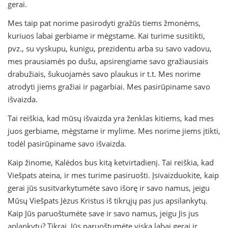
gerai.
Mes taip pat norime pasirodyti gražūs tiems žmonėms,
kuriuos labai gerbiame ir mėgstame. Kai turime susitikti,
pvz., su vyskupu, kunigu, prezidentu arba su savo vadovu,
mes prausiamės po dušu, apsirengiame savo gražiausiais
drabužiais, šukuojamės savo plaukus ir t.t. Mes norime
atrodyti jiems gražiai ir pagarbiai. Mes pasirūpiname savo
išvaizda.
Tai reiškia, kad mūsų išvaizda yra ženklas kitiems, kad mes
juos gerbiame, mėgstame ir mylime. Mes norime jiems įtikti,
todėl pasirūpiname savo išvaizda.
Kaip žinome, Kalėdos bus kitą ketvirtadienį. Tai reiškia, kad
Viešpats ateina, ir mes turime pasiruošti. Įsivaizduokite, kaip
gerai jūs susitvarkytumėte savo išorę ir savo namus, jeigu
Mūsų Viešpats Jėzus Kristus iš tikrųjų pas jus apsilankytų.
Kaip Jūs paruoštumėte save ir savo namus, jeigu Jis jus
aplankytų? Tikrai, Jūs paruoštumėte viską labai gerai ir