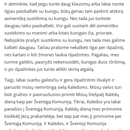
Ir atminkite, kad jeigu turite daug klausimų arba labai norite
ilgiau pasikalbėti su kunigu, būtų geriau tam paskirti atskirą
asmenišką susitikimą su kunigu. Nes tada jus turėsite
daugiau laiko pasikalbėti. Visi gali susitarti dėl asmeniško
susitikimo su manimi arba kitais kunigais čia, priorate.
Nebijokite prašyti susitikimo su kunigu, nes tada mes galime
kalbėti daugiau. Tačiau prašome nekalbėti ilgai per išpažintį,
nes kartais ir kiti žmones laukia išpažinties. Pagaliau, mes
turime gailėtis, pasiryžti nebenusidėti, kunigas duos išrišimą,
ir po išpažinties jus turite atlikti skirtą atgailą.
Taigi, labai svarbu gailesčiu ir gera išpažintimi išvalyti ir
paruošti mūsų nemirtingą sielą Kalėdoms. Mūsų sielos turi
būti gražios ir pasiruošusios priimti Mūsų Viešpatį Kalėdų
dieną kaip per Šventąją Komuniją. Tikrai, Kalėdos yra labai
panašios į Šventąją Komuniją. Kalėdų dieną mes priimsime
kūdikėlį Jėzų prakartėlėje, bet taip pat mes Jį priimsime per
Šventąją Komuniją. Ir Kalėdos, ir Šventoji Komunija