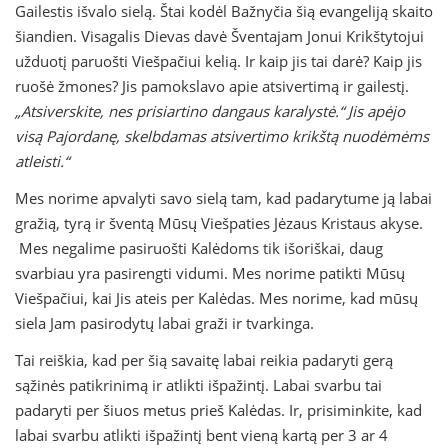
Gailestis išvalo sielą. Štai kodėl Bažnyčia šią evangeliją skaito
šiandien. Visagalis Dievas davė Šventajam Jonui Krikštytojui
užduotį paruošti Viešpačiui kelią. Ir kaip jis tai darė? Kaip jis
ruošė žmones? Jis pamokslavo apie atsivertimą ir gailestį.
„Atsiverskite, nes prisiartino dangaus karalystė.“ Jis apėjo
visą Pajordanę, skelbdamas atsivertimo krikštą nuodėmėms
atleisti.“
Mes norime apvalyti savo sielą tam, kad padarytume ją labai
gražią, tyrą ir šventą Mūsų Viešpaties Jėzaus Kristaus akyse.
Mes negalime pasiruošti Kalėdoms tik išoriškai, daug
svarbiau yra pasirengti vidumi. Mes norime patikti Mūsų
Viešpačiui, kai Jis ateis per Kalėdas. Mes norime, kad mūsų
siela Jam pasirodytų labai graži ir tvarkinga.
Tai reiškia, kad per šią savaitę labai reikia padaryti gerą
sąžinės patikrinimą ir atlikti išpažintį. Labai svarbu tai
padaryti per šiuos metus prieš Kalėdas. Ir, prisiminkite, kad
labai svarbu atlikti išpažintį bent vieną kartą per 3 ar 4