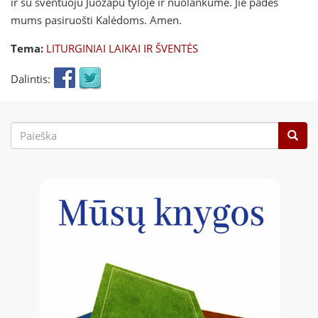
ir su šventuoju Juozapu tyloje ir nuolankume. Jie padės
mums pasiruošti Kalėdoms. Amen.
Tema:
LITURGINIAI LAIKAI IR ŠVENTĖS
Dalintis:
Paieškos
forma