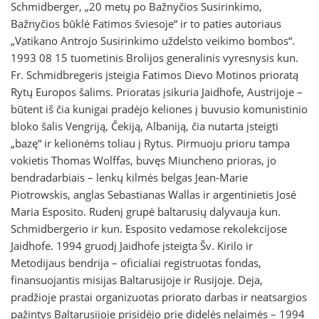
Schmidberger, „20 metų po Bažnyčios Susirinkimo,
Bažnyčios būklė Fatimos šviesoje“ ir to paties autoriaus
„Vatikano Antrojo Susirinkimo uždelsto veikimo bombos“.
1993 08 15 tuometinis Brolijos generalinis vyresnysis kun.
Fr. Schmidbregeris įsteigia Fatimos Dievo Motinos prioratą
Rytų Europos šalims. Prioratas įsikuria Jaidhofe, Austrijoje –
būtent iš čia kunigai pradėjo keliones į buvusio komunistinio
bloko šalis Vengriją, Čekiją, Albaniją, čia nutarta įsteigti
„bazę“ ir kelionėms toliau į Rytus. Pirmuoju prioru tampa
vokietis Thomas Wolffas, buvęs Miuncheno prioras, jo
bendradarbiais – lenkų kilmės belgas Jean-Marie
Piotrowskis, anglas Sebastianas Wallas ir argentinietis José
Maria Esposito. Rudenį grupė baltarusių dalyvauja kun.
Schmidbergerio ir kun. Esposito vedamose rekolekcijose
Jaidhofe. 1994 gruodį Jaidhofe įsteigta Šv. Kirilo ir
Metodijaus bendrija – oficialiai registruotas fondas,
finansuojantis misijas Baltarusijoje ir Rusijoje. Deja,
pradžioje prastai organizuotas priorato darbas ir neatsargios
pažintys Baltarusijoje prisidėjo prie didelės nelaimės – 1994