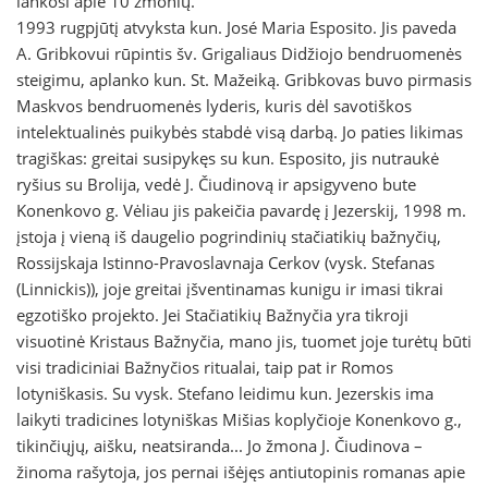
lankosi apie 10 žmonių.
1993 rugpjūtį atvyksta kun. José Maria Esposito. Jis paveda
A. Gribkovui rūpintis šv. Grigaliaus Didžiojo bendruomenės
steigimu, aplanko kun. St. Mažeiką. Gribkovas buvo pirmasis
Maskvos bendruomenės lyderis, kuris dėl savotiškos
intelektualinės puikybės stabdė visą darbą. Jo paties likimas
tragiškas: greitai susipykęs su kun. Esposito, jis nutraukė
ryšius su Brolija, vedė J. Čiudinovą ir apsigyveno bute
Konenkovo g. Vėliau jis pakeičia pavardę į Jezerskij, 1998 m.
įstoja į vieną iš daugelio pogrindinių stačiatikių bažnyčių,
Rossijskaja Istinno-Pravoslavnaja Cerkov (vysk. Stefanas
(Linnickis)), joje greitai įšventinamas kunigu ir imasi tikrai
egzotiško projekto. Jei Stačiatikių Bažnyčia yra tikroji
visuotinė Kristaus Bažnyčia, mano jis, tuomet joje turėtų būti
visi tradiciniai Bažnyčios ritualai, taip pat ir Romos
lotyniškasis. Su vysk. Stefano leidimu kun. Jezerskis ima
laikyti tradicines lotyniškas Mišias koplyčioje Konenkovo g.,
tikinčiųjų, aišku, neatsiranda... Jo žmona J. Čiudinova –
žinoma rašytoja, jos pernai išėjęs antiutopinis romanas apie