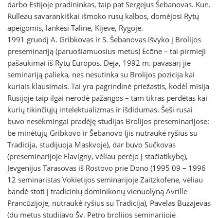
darbo Estijoje pradininkas, taip pat Sergejus Šebanovas. Kun.
Rulleau savarankiškai išmoko rusų kalbos, domėjosi Rytų
apeigomis, lankėsi Taline, Kijeve, Rygoje.
1991 gruodį A. Gribkovas ir S. Šebanovas išvyko į Brolijos
preseminariją (paruošiamuosius metus) Ecōne – tai pirmieji
pašaukimai iš Rytų Europos. Deja, 1992 m. pavasarį jie
seminariją palieka, nes nesutinka su Brolijos pozicija kai
kuriais klausimais. Tai yra pagrindinė priežastis, kodėl misija
Rusijoje taip ilgai nerodė pažangos – tam tikras perdėtas kai
kurių tikinčiųjų intelektualizmas ir išdidumas. Šeši rusai
buvo nesėkmingai pradėję studijas Brolijos preseminarijose:
be minėtųjų Gribkovo ir Šebanovo (jis nutraukė ryšius su
Tradicija, studijuoja Maskvoje), dar buvo Sučkovas
(preseminarijoje Flavigny, vėliau perėjo į stačiatikybę),
Jevgenijus Tarasovas iš Rostovo prie Dono (1995 09 – 1996
12 seminaristas Vokietijos seminarijoje Zaitzkofene, vėliau
bandė stoti į tradicinių dominikonų vienuolyną Avrille
Prancūzijoje, nutraukė ryšius su Tradicija), Pavelas Buzajevas
(du metus studijavo Šv. Petro brolijos seminarijoje