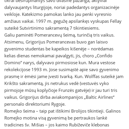
tikrai besirūpinantys savo dvasine pažanga, aktyviai
dalyvaujantys liturgijoje, noriai padedantys organizacinėje
veikloje. Katekizmo pamokas lanko jau penki vyresnio
amžiaus vaikai. 1997 m. gegužę apsilankęs vyskupas Fellay
suteikė Sutvirtinimo sakramentą 7 tikintiesiems.
Galiu paminėti Pomerancevų šeimą, turinčią tris vaikus.
Atsimenu, Grigorijus Pomerancevas buvo gan laisvo
gyvenimo studentas be kapeikos kišenėje – norėdamas
kelias dienas nemokamai pavalgyti, jis, choro „Confido
Domino“ narys, dalyvavo pirmosiose kun. Mura vestose
rekolekcijose 1993 m. Jose susimąstė apie savo gyvenimo
prasmę ir ėmėsi jame įvesti tvarką. Kun. Wolffas suteikė jam
Krikšto sakramentą, jis netrukus vedė (vestuvės vyko
pirmojoje mūsų koplyčioje Frunzės gatvėje) ir jau turi tris
vaikus. Grigorijus dirba aviakompanijos „Baltic Airlines“
personalo direktoriumi Rygoje.
Romejko šeima – taip pat ištikimi Brolijos tikintieji. Galinos
Romejko motina visą gyvenimą be pertraukos lankė
tradicines šv. Mišias – jos kaimo Rubiževiče klebonas