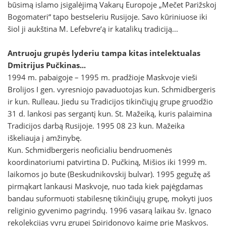
būsimą islamo įsigalėjimą Vakarų Europoje „Mečet Parižskoj
Bogomateri“ tapo bestseleriu Rusijoje. Savo kūriniuose iki
šiol ji aukština M. Lefebvre‘ą ir katalikų tradiciją...
Antruoju grupės lyderiu tampa kitas intelektualas
Dmitrijus Pučkinas...
1994 m. pabaigoje – 1995 m. pradžioje Maskvoje vieši
Brolijos I gen. vyresniojo pavaduotojas kun. Schmidbergeris
ir kun. Rulleau. Jiedu su Tradicijos tikinčiųjų grupe gruodžio
31 d. lankosi pas sergantį kun. St. Mažeiką, kuris palaimina
Tradicijos darbą Rusijoje. 1995 08 23 kun. Mažeika
iškeliauja į amžinybę.
Kun. Schmidbergeris neoficialiu bendruomenės
koordinatoriumi patvirtina D. Pučkiną, Mišios iki 1999 m.
laikomos jo bute (Beskudnikovskij bulvar). 1995 gegužę aš
pirmąkart lankausi Maskvoje, nuo tada kiek pajėgdamas
bandau suformuoti stabilesnę tikinčiųjų grupę, mokyti juos
religinio gyvenimo pagrindų. 1996 vasarą laikau šv. Ignaco
rekolekcijas vyrų grupei Spiridonovo kaime prie Maskvos.