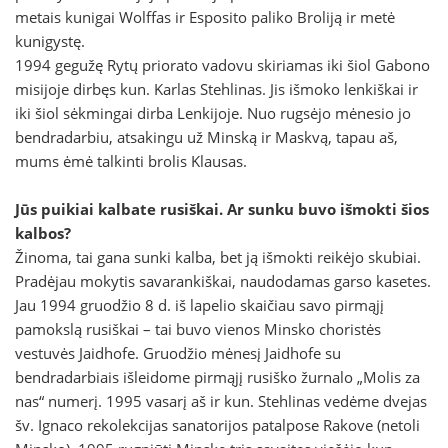
metais kunigai Wolffas ir Esposito paliko Broliją ir metė
kunigystę.
1994 gegužę Rytų priorato vadovu skiriamas iki šiol Gabono
misijoje dirbęs kun. Karlas Stehlinas. Jis išmoko lenkiškai ir
iki šiol sėkmingai dirba Lenkijoje. Nuo rugsėjo mėnesio jo
bendradarbiu, atsakingu už Minską ir Maskvą, tapau aš,
mums ėmė talkinti brolis Klausas.
Jūs puikiai kalbate rusiškai. Ar sunku buvo išmokti šios
kalbos?
Žinoma, tai gana sunki kalba, bet ją išmokti reikėjo skubiai.
Pradėjau mokytis savarankiškai, naudodamas garso kasetes.
Jau 1994 gruodžio 8 d. iš lapelio skaičiau savo pirmąjį
pamokslą rusiškai – tai buvo vienos Minsko choristės
vestuvės Jaidhofe. Gruodžio mėnesį Jaidhofe su
bendradarbiais išleidome pirmąjį rusiško žurnalo „Molis za
nas“ numerį. 1995 vasarį aš ir kun. Stehlinas vedėme dvejas
šv. Ignaco rekolekcijas sanatorijos patalpose Rakove (netoli