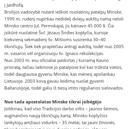
į Jaidhofą.
Brolijos vadovybė nutarė ieškoti nuolatinių patalpų Minske.
1999 m. rudenį nupirkau nedidelį dviejų aukštų namą netoli
Minsko centro (ul. Permskaja), jis kainavo 45 000 $. Čia
įsikūrė nuolatinė Švč. Jėzaus Širdies koplyčia, kurioje
kiekvieną sekmadienį šv. Mišioms susirenka 30–40
tikinčiųjų. Šiek tiek praplėčiau antrąjį aukštą, todėl nuo 2005
m. vasaros vėl organizuoju šv. Ignaco rekolekcijas.
Nuo 2003 m. esu oficialiai paskirtas į kuriamą Kauno
prioratą, tačiau laikinose jo patalpose kol kas trūksta vietos,
todėl daugiausia gyvenu Minske, kas mėnesį apsilankau
Lietuvoje. 2003 kovą gavau leidimą nuolat gyventi
Baltarusijoje, todėl galiu iš tiesų imtis reguliarios sielovados.
Nuo tada apostolatas Minske tikrai įsibėgėjo
Įsitikinau, kad viso Tradicijos darbo viltis – jaunos šeimos,
auginančios naują tikinčiųjų kartą. Minsko koplyčios
lankytojų amžiaus vidurkis – 35 metai, tai jauni žmonės,