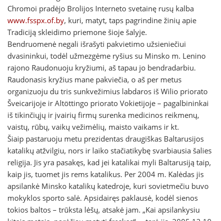
Chromoi pradėjo Brolijos Interneto svetainę rusų kalba
www.fsspx.of.by
, kuri, matyt, taps pagrindine žinių apie
Tradiciją skleidimo priemone šioje šalyje.
Bendruomenė negali išrašyti pakvietimo užsieniečiui
dvasininkui, todėl užmezgėme ryšius su Minsko m. Lenino
rajono Raudonuoju kryžiumi, aš tapau jo bendradarbiu.
Raudonasis kryžius mane pakviečia, o aš per metus
organizuoju du tris sunkvežimius labdaros iš Wilio priorato
Šveicarijoje ir Altöttingo priorato Vokietijoje – pagalbininkai
iš tikinčiųjų ir įvairių firmų surenka medicinos reikmenų,
vaistų, rūbų, vaikų vežimėlių, maisto vaikams ir kt.
Šiaip pastaruoju metu prezidentas draugiškas Baltarusijos
katalikų atžvilgiu, nors ir laiko stačiatikybę svarbiausia šalies
religija. Jis yra pasakęs, kad jei katalikai myli Baltarusiją taip,
kaip jis, tuomet jis rems katalikus. Per 2004 m. Kalėdas jis
apsilankė Minsko katalikų katedroje, kuri sovietmečiu buvo
mokyklos sporto salė. Apsidairęs paklausė, kodėl sienos
tokios baltos – trūksta lėšų, atsakė jam. „Kai apsilankysiu