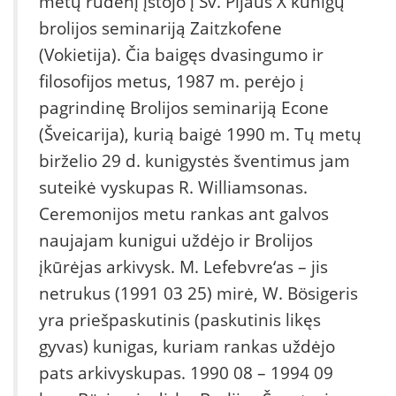
metų rudenį įstojo į Šv. Pijaus X kunigų
brolijos seminariją Zaitzkofene
(Vokietija). Čia baigęs dvasingumo ir
filosofijos metus, 1987 m. perėjo į
pagrindinę Brolijos seminariją Econe
(Šveicarija), kurią baigė 1990 m. Tų metų
birželio 29 d. kunigystės šventimus jam
suteikė vyskupas R. Williamsonas.
Ceremonijos metu rankas ant galvos
naujajam kunigui uždėjo ir Brolijos
įkūrėjas arkivysk. M. Lefebvre‘as – jis
netrukus (1991 03 25) mirė, W. Bösigeris
yra priešpaskutinis (paskutinis likęs
gyvas) kunigas, kuriam rankas uždėjo
pats arkivyskupas. 1990 08 – 1994 09