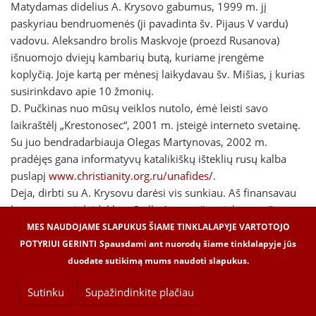
Matydamas didelius A. Krysovo gabumus, 1999 m. jį
paskyriau bendruomenės (ji pavadinta šv. Pijaus V vardu)
vadovu. Aleksandro brolis Maskvoje (proezd Rusanova)
išnuomojo dviejų kambarių butą, kuriame įrengėme
koplyčią. Joje kartą per mėnesį laikydavau šv. Mišias, į kurias
susirinkdavo apie 10 žmonių.
D. Pučkinas nuo mūsų veiklos nutolo, ėmė leisti savo
laikraštėlį „Krestonosec“, 2001 m. įsteigė interneto svetainę.
Su juo bendradarbiauja Olegas Martynovas, 2002 m.
pradėjęs gana informatyvų katalikiškų išteklių rusų kalba
puslapį
www.christianity.org.ru/unafides/
.
Deja, dirbti su A. Krysovu darėsi vis sunkiau. Aš finansavau
buto nuomą ir leidyklos „Stella Aeterna“ projektus, tačiau
negaudavau ataskaitos, bendruomenėje įsivyravo nesveika
MES NAUDOJAME SLAPUKUS ŠIAME TINKLALAPYJE VARTOTOJO
atmosfera. A. Krysovas be mano žinios publikavo kelias
POTYRIUI GERINTI
Spausdami ant nuorodų šiame tinklalapyje jūs
nepadorias karikatūras apie diecezinę kunigų seminariją, dėl
duodate sutikimą mums naudoti slapukus.
kurių turėjau atsiprašinėti prieš Maskvos arkivyskupą...
Sutinku
Supažindinkite plačiau
2003 m. mūsų santykiai peraugo į konfliktą, rugpjūčio 19 d.
A. Krysovas pasisavino visą koplyčios inventorių... Jis ėmėsi