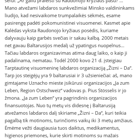
šefui: „Ar galiu praleisti su Raudonojo kryžiaus pasu?“...
Mano atvežami labdaros sunkvežimiai Minsko valdininkams
liudijo, kad nesivaikome trumpalaikės sėkmės, esame
pasirengę padėti pokomunistinei visuomenei. Kasmet apie
Kalėdas vyksta Raudonojo kryžiaus posėdis, kuriame
dalyvauju kaip garbės svečias ir sakau kalbą. 2000 metais
net gavau Baltarusijos medalį už ypatingus nuopelnus...
Tačiau labdaros organizavimas atima daug laiko, o kaip ji
padalinama, nematau. Todėl 2000 kovo 21 d. įsteigiau
Tarptautinę visuomeninę labdaros organizaciją „Žizni – Da“.
Tarp jos steigėjų yra 9 baltarusiai ir 3 užsieniečiai: aš, mano
gimtajame Uznacho mieste įsikūrusi organizacijos „Ja zum
Leben, Region Ostschweiz“ vadovas p. Pius Stösselis ir jo
žmona. „Ja zum Leben“ yra pagrindinis organizacijos
finansuotojas. Nuo tų metų vis didesnę į Baltarusiją
atvežamos labdaros dalį skiriame „Žizni – Da“, kuri teikia
pagalbą tik motinoms, turinčioms vaikų iki 3 metų amžiaus.
Ėmėme vežti daugiausia tuos daiktus, medikamentus,
higienos priemones, kurie skirti motinoms su mažais