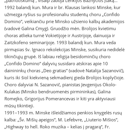
„patriotiškumą“, visaip žaboja Lenkijos Bažnyčios įtaką...
1992 balandį kun. Mura ir br. Klausas lankosi Minske, kur
užmezga ryšius su profesionaliu studentų choru „Confido
Domino“, veikiančiu prie Minsko užsienio kalbų akademijos
(vadovė Galina Cmyg). Gruodžio mėn. Brolijos kvietimu
choras atlieka turnė Vokietijoje ir Austrijoje, dainuoja ir
Zaitzkofeno seminarijoje. 1993 balandį kun. Mura veda
pirmąsias šv. Ignaco rekolekcijas Minske, susikuria nedidelė
tikinčiųjų grupė. Iš labiau religija besidominčių choro
„Confido Domino“ dalyvių susidaro atskiras apie 10
dainininkų choras „Deo gratias“ (vadovė Natalija Sazanovič),
kuris iki šiol kiekvieną sekmadienį gieda Brolijos koplyčioje.
Choro dalyviai N. Sazanovič, pianistas Jevgenijus Okolo-
Kulakas (Minsko bendruomenės pirmininkas), Galina
Romejko, Grigorijus Pomerancevas ir kiti yra aktyviausi
mūsų tikintieji.
1991–1993 m. Minske išleidžiamos penkios knygelės rusų
kalba: „Šv. Mišių apeigos“, M. Lefebvre, „Liuterio Mišios“,
„Highway to hell. Roko muzika – kelias į pragarą“, Fr.