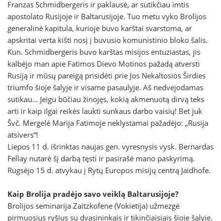
Franzas Schmidbergeris ir paklausė, ar sutikčiau imtis
apostolato Rusijoje ir Baltarusijoje. Tuo metu vyko Brolijos
generalinė kapitula, kurioje buvo karštai svarstoma, ar
apskritai verta kišti nosį į buvusio komunistinio bloko šalis.
Kun. Schmidbergeris buvo karštas misijos entuziastas, jis
kalbėjo man apie Fatimos Dievo Motinos pažadą atversti
Rusiją ir mūsų pareigą prisidėti prie Jos Nekaltosios Širdies
triumfo šioje šalyje ir visame pasaulyje. Aš nedvejodamas
sutikau... Jeigu būčiau žinojęs, kokią akmenuotą dirvą teks
arti ir kaip ilgai reikės laukti sunkaus darbo vaisių! Bet juk
Švč. Mergelė Marija Fatimoje neklystamai pažadėjo: „Rusija
atsivers“!
Liepos 11 d. išrinktas naujas gen. vyresnysis vysk. Bernardas
Fellay nutarė šį darbą tęsti ir pasirašė mano paskyrimą.
Rugsėjo 15 d. atvykau į Rytų Europos misijų centrą Jaidhofe.
Kaip Brolija pradėjo savo veiklą Baltarusijoje?
Brolijos seminarija Zaitzkofene (Vokietija) užmezgė
pirmuosius ryšius su dvasininkais ir tikinčiaisiais šioje šalyje.