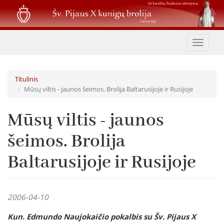
Pereiti
į
pagrindinį
turinį
Toggle
navigat
Titulinis
Mūsų viltis - jaunos šeimos. Brolija Baltarusijoje ir Rusijoje
Mūsų viltis - jaunos
šeimos. Brolija
Baltarusijoje ir Rusijoje
2006-04-10
Kun. Edmundo Naujokaičio pokalbis su Šv. Pijaus X