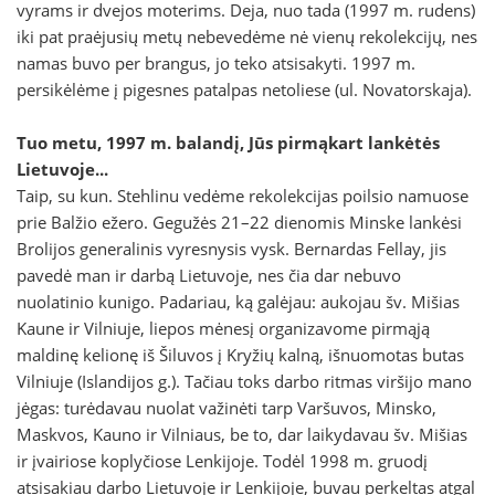
vyrams ir dvejos moterims. Deja, nuo tada (1997 m. rudens)
iki pat praėjusių metų nebevedėme nė vienų rekolekcijų, nes
namas buvo per brangus, jo teko atsisakyti. 1997 m.
persikėlėme į pigesnes patalpas netoliese (ul. Novatorskaja).
Tuo metu, 1997 m. balandį, Jūs pirmąkart lankėtės
Lietuvoje...
Taip, su kun. Stehlinu vedėme rekolekcijas poilsio namuose
prie Balžio ežero. Gegužės 21–22 dienomis Minske lankėsi
Brolijos generalinis vyresnysis vysk. Bernardas Fellay, jis
pavedė man ir darbą Lietuvoje, nes čia dar nebuvo
nuolatinio kunigo. Padariau, ką galėjau: aukojau šv. Mišias
Kaune ir Vilniuje, liepos mėnesį organizavome pirmąją
maldinę kelionę iš Šiluvos į Kryžių kalną, išnuomotas butas
Vilniuje (Islandijos g.). Tačiau toks darbo ritmas viršijo mano
jėgas: turėdavau nuolat važinėti tarp Varšuvos, Minsko,
Maskvos, Kauno ir Vilniaus, be to, dar laikydavau šv. Mišias
ir įvairiose koplyčiose Lenkijoje. Todėl 1998 m. gruodį
atsisakiau darbo Lietuvoje ir Lenkijoje, buvau perkeltas atgal