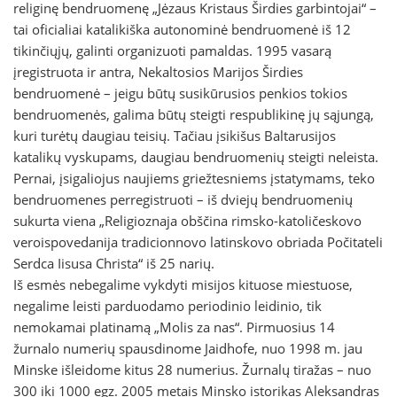
religinę bendruomenę „Jėzaus Kristaus Širdies garbintojai“ –
tai oficialiai katalikiška autonominė bendruomenė iš 12
tikinčiųjų, galinti organizuoti pamaldas. 1995 vasarą
įregistruota ir antra, Nekaltosios Marijos Širdies
bendruomenė – jeigu būtų susikūrusios penkios tokios
bendruomenės, galima būtų steigti respublikinę jų sąjungą,
kuri turėtų daugiau teisių. Tačiau įsikišus Baltarusijos
katalikų vyskupams, daugiau bendruomenių steigti neleista.
Pernai, įsigaliojus naujiems griežtesniems įstatymams, teko
bendruomenes perregistruoti – iš dviejų bendruomenių
sukurta viena „Religioznaja obščina rimsko-katoličeskovo
veroispovedanija tradicionnovo latinskovo obriada Počitateli
Serdca Iisusa Christa“ iš 25 narių.
Iš esmės nebegalime vykdyti misijos kituose miestuose,
negalime leisti parduodamo periodinio leidinio, tik
nemokamai platinamą „Molis za nas“. Pirmuosius 14
žurnalo numerių spausdinome Jaidhofe, nuo 1998 m. jau
Minske išleidome kitus 28 numerius. Žurnalų tiražas – nuo
300 iki 1000 egz. 2005 metais Minsko istorikas Aleksandras