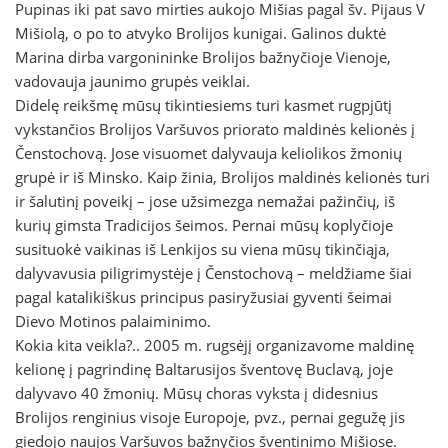
Pupinas iki pat savo mirties aukojo Mišias pagal šv. Pijaus V
Mišiolą, o po to atvyko Brolijos kunigai. Galinos duktė
Marina dirba vargonininke Brolijos bažnyčioje Vienoje,
vadovauja jaunimo grupės veiklai.
Didelę reikšmę mūsų tikintiesiems turi kasmet rugpjūtį
vykstančios Brolijos Varšuvos priorato maldinės kelionės į
Čenstochovą. Jose visuomet dalyvauja keliolikos žmonių
grupė ir iš Minsko. Kaip žinia, Brolijos maldinės kelionės turi
ir šalutinį poveikį – jose užsimezga nemažai pažinčių, iš
kurių gimsta Tradicijos šeimos. Pernai mūsų koplyčioje
susituokė vaikinas iš Lenkijos su viena mūsų tikinčiąja,
dalyvavusia piligrimystėje į Čenstochovą – meldžiame šiai
pagal katalikiškus principus pasiryžusiai gyventi šeimai
Dievo Motinos palaiminimo.
Kokia kita veikla?.. 2005 m. rugsėjį organizavome maldinę
kelionę į pagrindinę Baltarusijos šventovę Buclavą, joje
dalyvavo 40 žmonių. Mūsų choras vyksta į didesnius
Brolijos renginius visoje Europoje, pvz., pernai gegužę jis
giedojo naujos Varšuvos bažnyčios šventinimo Mišiose.