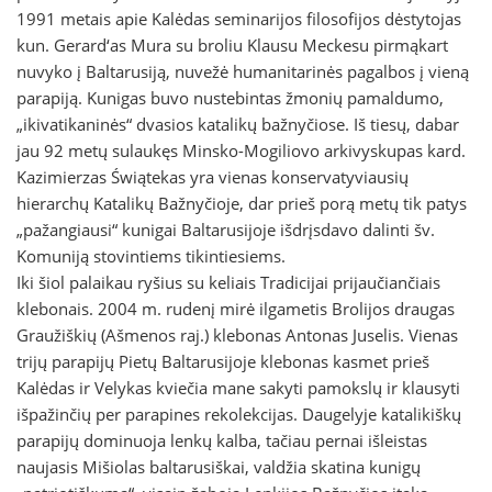
1991 metais apie Kalėdas seminarijos filosofijos dėstytojas
kun. Gerard‘as Mura su broliu Klausu Meckesu pirmąkart
nuvyko į Baltarusiją, nuvežė humanitarinės pagalbos į vieną
parapiją. Kunigas buvo nustebintas žmonių pamaldumo,
„ikivatikaninės“ dvasios katalikų bažnyčiose. Iš tiesų, dabar
jau 92 metų sulaukęs Minsko-Mogiliovo arkivyskupas kard.
Kazimierzas Świątekas yra vienas konservatyviausių
hierarchų Katalikų Bažnyčioje, dar prieš porą metų tik patys
„pažangiausi“ kunigai Baltarusijoje išdrįsdavo dalinti šv.
Komuniją stovintiems tikintiesiems.
Iki šiol palaikau ryšius su keliais Tradicijai prijaučiančiais
klebonais. 2004 m. rudenį mirė ilgametis Brolijos draugas
Graužiškių (Ašmenos raj.) klebonas Antonas Juselis. Vienas
trijų parapijų Pietų Baltarusijoje klebonas kasmet prieš
Kalėdas ir Velykas kviečia mane sakyti pamokslų ir klausyti
išpažinčių per parapines rekolekcijas. Daugelyje katalikiškų
parapijų dominuoja lenkų kalba, tačiau pernai išleistas
naujasis Mišiolas baltarusiškai, valdžia skatina kunigų