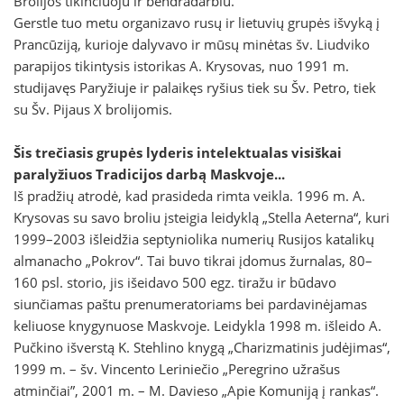
Brolijos tikinčiuoju ir bendradarbiu.
Gerstle tuo metu organizavo rusų ir lietuvių grupės išvyką į
Prancūziją, kurioje dalyvavo ir mūsų minėtas šv. Liudviko
parapijos tikintysis istorikas A. Krysovas, nuo 1991 m.
studijavęs Paryžiuje ir palaikęs ryšius tiek su Šv. Petro, tiek
su Šv. Pijaus X brolijomis.
Šis trečiasis grupės lyderis intelektualas visiškai
paralyžiuos Tradicijos darbą Maskvoje...
Iš pradžių atrodė, kad prasideda rimta veikla. 1996 m. A.
Krysovas su savo broliu įsteigia leidyklą „Stella Aeterna“, kuri
1999–2003 išleidžia septyniolika numerių Rusijos katalikų
almanacho „Pokrov“. Tai buvo tikrai įdomus žurnalas, 80–
160 psl. storio, jis išeidavo 500 egz. tiražu ir būdavo
siunčiamas paštu prenumeratoriams bei pardavinėjamas
keliuose knygynuose Maskvoje. Leidykla 1998 m. išleido A.
Pučkino išverstą K. Stehlino knygą „Charizmatinis judėjimas“,
1999 m. – šv. Vincento Leriniečio „Peregrino užrašus
atminčiai”, 2001 m. – M. Davieso „Apie Komuniją į rankas“.