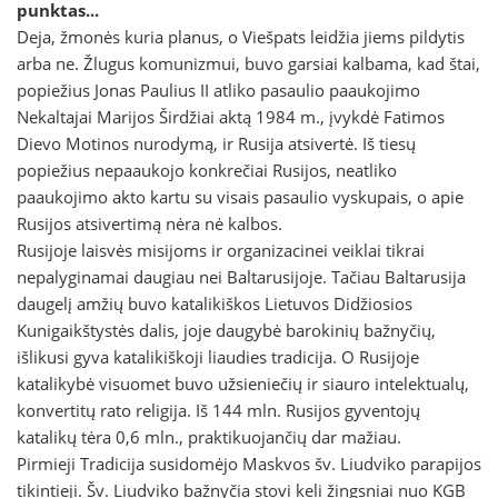
punktas...
Deja, žmonės kuria planus, o Viešpats leidžia jiems pildytis
arba ne. Žlugus komunizmui, buvo garsiai kalbama, kad štai,
popiežius Jonas Paulius II atliko pasaulio paaukojimo
Nekaltajai Marijos Širdžiai aktą 1984 m., įvykdė Fatimos
Dievo Motinos nurodymą, ir Rusija atsivertė. Iš tiesų
popiežius nepaaukojo konkrečiai Rusijos, neatliko
paaukojimo akto kartu su visais pasaulio vyskupais, o apie
Rusijos atsivertimą nėra nė kalbos.
Rusijoje laisvės misijoms ir organizacinei veiklai tikrai
nepalyginamai daugiau nei Baltarusijoje. Tačiau Baltarusija
daugelį amžių buvo katalikiškos Lietuvos Didžiosios
Kunigaikštystės dalis, joje daugybė barokinių bažnyčių,
išlikusi gyva katalikiškoji liaudies tradicija. O Rusijoje
katalikybė visuomet buvo užsieniečių ir siauro intelektualų,
konvertitų rato religija. Iš 144 mln. Rusijos gyventojų
katalikų tėra 0,6 mln., praktikuojančių dar mažiau.
Pirmieji Tradicija susidomėjo Maskvos šv. Liudviko parapijos
tikintieji. Šv. Liudviko bažnyčia stovi keli žingsniai nuo KGB