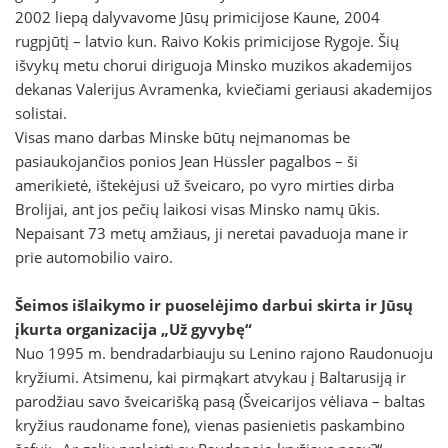
2002 liepą dalyvavome Jūsų primicijose Kaune, 2004
rugpjūtį – latvio kun. Raivo Kokis primicijose Rygoje. Šių
išvykų metu chorui diriguoja Minsko muzikos akademijos
dekanas Valerijus Avramenka, kviečiami geriausi akademijos
solistai.
Visas mano darbas Minske būtų neįmanomas be
pasiaukojančios ponios Jean Hüssler pagalbos – ši
amerikietė, ištekėjusi už šveicaro, po vyro mirties dirba
Brolijai, ant jos pečių laikosi visas Minsko namų ūkis.
Nepaisant 73 metų amžiaus, ji neretai pavaduoja mane ir
prie automobilio vairo.
Šeimos išlaikymo ir puoselėjimo darbui skirta ir Jūsų
įkurta organizacija „Už gyvybę“
Nuo 1995 m. bendradarbiauju su Lenino rajono Raudonuoju
kryžiumi. Atsimenu, kai pirmąkart atvykau į Baltarusiją ir
parodžiau savo šveicarišką pasą (Šveicarijos vėliava – baltas
kryžius raudoname fone), vienas pasienietis paskambino