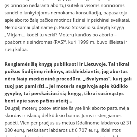
(iš principo nedaranti abortų) suteikia visoms norinčioms
sandėlio lankytojoms nemokamą konsultaciją, papasakoja
apie aborto žalą pačios motinos fizinei ir psichinei sveikatai.
Nemokamai platiname p. Piuso Stösselio sudarytą knygą
„Mirjam... kodėl tu verki? Moterų kančios po aborto –
poabortinis sindromas (PAS)“, kuri 1999 m. buvo išleista ir
rusų kalba.
Rengiamės šią knygą publikuoti ir Lietuvoje. Tai tikrai
puikus liudijimų rinkinys, atskleidžiantis, jog abortas
nėra šiaip medicininė procedūra, „išvalymas“, kurį gali
tuoj pat pamiršti... Jei moteris negalvoja apie kūdikio
gyvybę, tai perskaičiusi šią knygą, tikrai susimąstys
bent apie savo pačios ateitį...
Daugelį moterų posovietinėse šalyse link aborto pastūmėja
skurdas ir išlaidų dėl kūdikio baimė. Joms ir stengiamės
padėti. Vien per praėjusius metus išdalinome labdaros už 31
080 eurų, neskaitant labdaros už 6 707 eurų, išdalintos