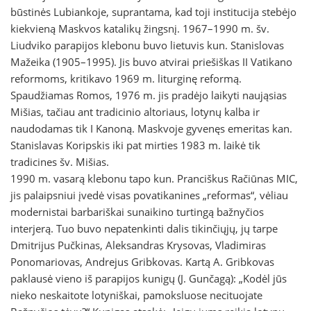
būstinės Lubiankoje, suprantama, kad toji institucija stebėjo
kiekvieną Maskvos katalikų žingsnį. 1967–1990 m. šv.
Liudviko parapijos klebonu buvo lietuvis kun. Stanislovas
Mažeika (1905–1995). Jis buvo atvirai priešiškas II Vatikano
reformoms, kritikavo 1969 m. liturginę reformą.
Spaudžiamas Romos, 1976 m. jis pradėjo laikyti naująsias
Mišias, tačiau ant tradicinio altoriaus, lotynų kalba ir
naudodamas tik I Kanoną. Maskvoje gyvenęs emeritas kan.
Stanislavas Koripskis iki pat mirties 1983 m. laikė tik
tradicines šv. Mišias.
1990 m. vasarą klebonu tapo kun. Pranciškus Račiūnas MIC,
jis palaipsniui įvedė visas povatikanines „reformas“, vėliau
modernistai barbariškai sunaikino turtingą bažnyčios
interjerą. Tuo buvo nepatenkinti dalis tikinčiųjų, jų tarpe
Dmitrijus Pučkinas, Aleksandras Krysovas, Vladimiras
Ponomariovas, Andrejus Gribkovas. Kartą A. Gribkovas
paklausė vieno iš parapijos kunigų (J. Gunčagą): „Kodėl jūs
nieko neskaitote lotyniškai, pamoksluose necituojate