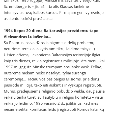
Minsko). 1995 rugpjūtį Minske tris savaites viešėjo kun.
Schmidbergeris – jis, aš ir brolis Klausas lankėme
intensyvius rusų kalbos kursus. Pirmajam gen. vyresniojo
asistentui sekėsi prasčiausiai...
1994 liepos 20 dieną Baltarusijos prezidentu tapo
Aleksandras Lukašenka...
Su Baltarusijos valdžios įstaigomis didelių problemų
neturime, tereikia laikytis tam tikrų žaidimo taisyklių.
Užsieniečiams, liekantiems Baltarusijos teritorijoje ilgiau
kaip tris dienas, reikia registruotis milicijoje. Atsimenu, kai
1997 m. gegužę Minske trumpam apsilankė vysk. Fellay,
nutarėme niekam nieko nesakyti, tyliai surengti
ceremoniją... Tačiau vos pasibaigus Mišioms, prie durų
pasirodė milicija, teko eiti aiškintis ir vyskupą registruoti.
Mums, pradėjusiems religinio pobūdžio veiklą, daugiausia
reikalų tenka turėti su Tautybių ir religijų komitetu – visur
reikia jo leidimo. 1995 vasario 2 d., įsitikinus, kad mes
nesame sekta, komitetas leido įregistruoti Romos katalikų