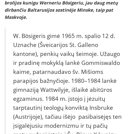
brolijos kunigu Werneriu Bösigeriu, jau daug metų
dirbančiu Baltarusijos sostinėje Minske, taip pat
Maskvoje.
W. Bösigeris gimė 1965 m. spalio 12 d.
Uznache (Šveicarijos St. Galleno
kantone), penkių vaikų šeimoje. Užaugo
ir pradinę mokyklą lankė Gommiswaldo
kaime, patarnaudavo šv. Mišioms
parapijos bažnyčioje. 1980–1984 lankė
gimnaziją Wattwilyje, išlaikė abitūros
egzaminus. 1984 m. įstojo į jėzuitų
tarptautinį teologų konviktą Insbruke
(Austrijoje), tačiau išėjo pasibaisėjęs ten
įsigalėjusiu modernizmu ir tų pačių