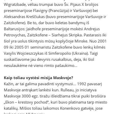
Wigratzbade, vėliau trumpai buvo Šv. Pijaus X brolijos
preseminarijose Flavigny (Prancūzija) ir Varšuvoje) bei
Aleksandras Kreščiukas (buvo preseminarijoje Varšuvoje ir
Zaitzkofene). Be to, dar buvo keletas bandymų iš
Baltarusijos: Jaidhofe preseminarijoje mokėsi Andrejus
Petrovychas, Zaitzkofene – Siarhejus Skripka. Pastarasis iki
šiol yra uolus tikintysis mūsų koplyčioje Minske. Nuo 2001
09 iki 2005 01 seminaristu Zaitzkofene buvo lenkų kilmės
Vasylis Wojcieszczykas iš Simferopolio (Ukraina). Taigi
suskaičiavome jau devynis rusakalbius, deja, iki šiol
nesulaukėme nė vieno rimto pašaukimo...
Kaip toliau vystėsi misija Maskvoje?
Kažin, ar tai galima pavadinti vystymusi... 1992 pavasarį
Maskvoje antrąkart lankėsi kun. Rulleau, jo iniciatyva
Maskvoje 3000 egz. tiražu išleidžiama tikrai puiki brošiūra
„Ekon – krestovy pochod“, kuri buvo platinama tarp miesto
katalikų. Mišios toliau laikomos Konenkovo gatvėje, jose