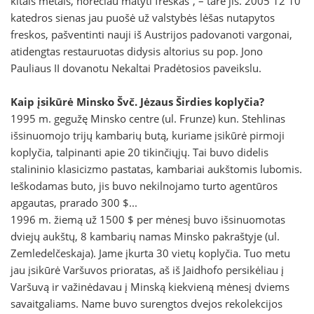
kitais metais, norėčiau matyti freskas“, – tarė jis. 2005 12 10
katedros sienas jau puošė už valstybės lėšas nutapytos
freskos, pašventinti nauji iš Austrijos padovanoti vargonai,
atidengtas restauruotas didysis altorius su pop. Jono
Pauliaus II dovanotu Nekaltai Pradėtosios paveikslu.
Kaip įsikūrė Minsko Švč. Jėzaus Širdies koplyčia?
1995 m. gegužę Minsko centre (ul. Frunze) kun. Stehlinas
išsinuomojo trijų kambarių butą, kuriame įsikūrė pirmoji
koplyčia, talpinanti apie 20 tikinčiųjų. Tai buvo didelis
stalininio klasicizmo pastatas, kambariai aukštomis lubomis.
Ieškodamas buto, jis buvo nekilnojamo turto agentūros
apgautas, prarado 300 $...
1996 m. žiemą už 1500 $ per mėnesį buvo išsinuomotas
dviejų aukštų, 8 kambarių namas Minsko pakraštyje (ul.
Zemledelčeskaja). Jame įkurta 30 vietų koplyčia. Tuo metu
jau įsikūrė Varšuvos prioratas, aš iš Jaidhofo persikėliau į
Varšuvą ir važinėdavau į Minską kiekvieną mėnesį dviems
savaitgaliams. Name buvo surengtos dvejos rekolekcijos