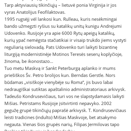
Tarp aktyviausių tikinčiųjų – lietuvė ponia Virginija ir jos
vyras Anatolijus Feofilaktovas.
1995 rugsėjį vėl lankosi kun. Rulleau, kuris nesėkmingai
bando užmegzti ryšius su katalikų unitų kunigu Andrejumi
Udovenko. Rusijoje yra apie 6000 Rytų apeigų katalikų,
kurių ypač nemėgsta stačiatikiai ir visaip trukdo jiems vystyti
reguliarią sielovadą. Pats Udovenko turi laikyti bizantinę
liturgiją modernistinėje Motinos Teresės seserų koplyčioje,
žinoma, be ikonostazo...
Tuo metu Maskvą ir Sankt Peterburgą aplanko ir mums
priešiškos Šv. Petro brolijos kun. Berndas Gerstle. Nors
būdamas „visiškoje vienybėje su Roma“, jis buvo labai
nedraugiškai sutiktas apaštalinio administratoriaus arkivysk.
Tadeušo Kondrusevičiaus, turi vos ne slapstydamasis laikyti
Mišias. Petristams Rusijoje įsitvirtinti nepavyko. 2002
gegužę grupė tikinčiųjų paprašė arkivysk. T. Kondrusevičiaus
leisti tradicines (indulto) Mišias Maskvoje, bet atsakymo
negauta. Vienas šios grupės narių, Filipas Jermilovas tapo