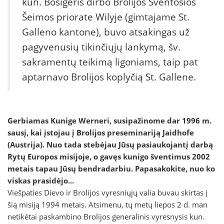
kun. Bösigeris dirbo Brolijos Šventosios
Šeimos priorate Wilyje (gimtajame St.
Galleno kantone), buvo atsakingas už
pagyvenusių tikinčiųjų lankymą, šv.
sakramentų teikimą ligoniams, taip pat
aptarnavo Brolijos koplyčią St. Gallene.
Gerbiamas Kunige Werneri, susipažinome dar 1996 m.
sausį, kai įstojau į Brolijos preseminariją Jaidhofe
(Austrija). Nuo tada stebėjau Jūsų pasiaukojantį darbą
Rytų Europos misijoje, o gavęs kunigo šventimus 2002
metais tapau Jūsų bendradarbiu. Papasakokite, nuo ko
viskas prasidėjo...
Viešpaties Dievo ir Brolijos vyresniųjų valia buvau skirtas į
šią misiją 1994 metais. Atsimenu, tų metų liepos 2 d. man
netikėtai paskambino Brolijos generalinis vyresnysis kun.