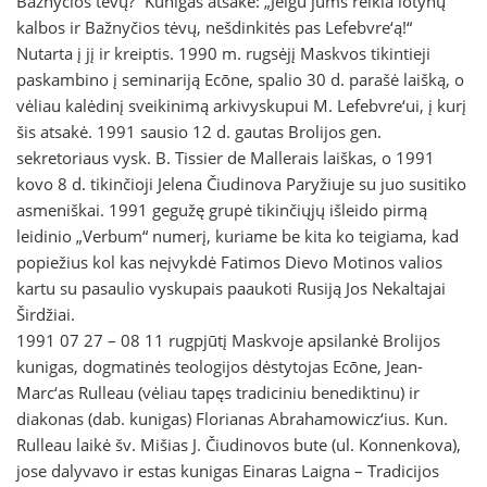
Bažnyčios tėvų?“ Kunigas atsakė: „Jeigu jums reikia lotynų
kalbos ir Bažnyčios tėvų, nešdinkitės pas Lefebvre‘ą!“
Nutarta į jį ir kreiptis. 1990 m. rugsėjį Maskvos tikintieji
paskambino į seminariją Ecōne, spalio 30 d. parašė laišką, o
vėliau kalėdinį sveikinimą arkivyskupui M. Lefebvre‘ui, į kurį
šis atsakė. 1991 sausio 12 d. gautas Brolijos gen.
sekretoriaus vysk. B. Tissier de Mallerais laiškas, o 1991
kovo 8 d. tikinčioji Jelena Čiudinova Paryžiuje su juo susitiko
asmeniškai. 1991 gegužę grupė tikinčiųjų išleido pirmą
leidinio „Verbum“ numerį, kuriame be kita ko teigiama, kad
popiežius kol kas neįvykdė Fatimos Dievo Motinos valios
kartu su pasaulio vyskupais paaukoti Rusiją Jos Nekaltajai
Širdžiai.
1991 07 27 – 08 11 rugpjūtį Maskvoje apsilankė Brolijos
kunigas, dogmatinės teologijos dėstytojas Ecōne, Jean-
Marc‘as Rulleau (vėliau tapęs tradiciniu benediktinu) ir
diakonas (dab. kunigas) Florianas Abrahamowicz‘ius. Kun.
Rulleau laikė šv. Mišias J. Čiudinovos bute (ul. Konnenkova),
jose dalyvavo ir estas kunigas Einaras Laigna – Tradicijos