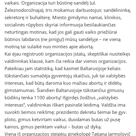
vaikais. Organizacija turi būstinę-sandėlį (ul.
Železnodorožnaja), tris mokamus darbuotojus: sandėlininkę,
sekretorę ir buhalterę. Miesto gimdymo namai, klinikos,
socialinės rūpybos skyriai informuoja besilaukiančias
neturtingas motinas, kad jos gali gauti vaiko priežiūrai
būtinos labdaros (ne pinigų!) mūsų sandėlyje – ne vieną
motiną tai sulaikė nuo minties apie abortą.
Kai ėjau registruoti organizacijos įstatų, skeptiškai nusiteikęs
valdininkas klausė, kam čia reikia dar vienos organizacijos.
Pateikiau jam statistiką, kad kasmet Baltarusijoje keliais
tūkstančiais sumažėja gyventojų skaičius, juk tai valstybės
interesas, kad būtų daroma kuo mažiau abortų ir didėtų
gimstamumas. Šiandien Baltarusijoje tūkstančiui gimusių
kūdikių tenka 1100 abortų! Išgirdęs žodžius „valstybės
interesas“, valdininkas iškart pasirašė leidimą. Valdžia ima
suvokti šeimos reikšmę: prezidento dekretu šeimai be gyv.
ploto, gimus ketvirtam vaikui, duodamas butas už pusę
kainos, gimus penktam vaikui – butas už dyką.
Viena iš organizacijos steigėjų ginekologė Tatjana Jarmolovič