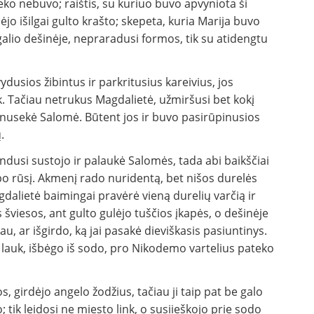
ieko nebuvo; raištis, su kuriuo buvo apvyniota ši
lėjo išilgai gulto krašto; skepeta, kuria Marija buvo
ugalio dešinėje, nepraradusi formos, tik su atidengtu
ydusios žibintus ir parkritusius kareivius, jos
nk. Tačiau netrukus Magdalietė, užmiršusi bet kokį
si nusekė Salomė. Būtent jos ir buvo pasirūpinusios
.
andusi sustojo ir palaukė Salomės, tada abi baikščiai
apo rūsį. Akmenį rado nuridentą, bet nišos durelės
dalietė baimingai pravėrė vieną durelių varčią ir
s šviesos, ant gulto gulėjo tuščios įkapės, o dešinėje
u, ar išgirdo, ką jai pasakė dieviškasis pasiuntinys.
 lauk, išbėgo iš sodo, pro Nikodemo vartelius pateko
, girdėjo angelo žodžius, tačiau ji taip pat be galo
tik leidosi ne miesto link, o susiieškojo prie sodo