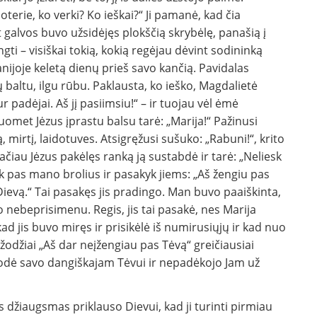
terie, ko verki? Ko ieškai?“ Ji pamanė, kad čia
t galvos buvo užsidėjęs plokščią skrybėlę, panašią į
gti – visiškai tokią, kokią regėjau dėvint sodininką
ijoje keletą dienų prieš savo kančią. Pavidalas
baltu, ilgu rūbu. Paklausta, ko ieško, Magdalietė
r padėjai. Aš jį pasiimsiu!“ – ir tuojau vėl ėmė
omet Jėzus įprastu balsu tarė: „Marija!“ Pažinusi
, mirtį, laidotuves. Atsigręžusi sušuko: „Rabuni!“, krito
. Tačiau Jėzus pakėlęs ranką ją sustabdė ir tarė: „Neliesk
k pas mano brolius ir pasakyk jiems: „Aš žengiu pas
Dievą.“ Tai pasakęs jis pradingo. Man buvo paaiškinta,
to nebeprisimenu. Regis, jis tai pasakė, nes Marija
ad jis buvo miręs ir prisikėlė iš numirusiųjų ir kad nuo
 žodžiai „Aš dar neįžengiau pas Tėvą“ greičiausiai
irodė savo dangiškajam Tėvui ir nepadėkojo Jam už
is džiaugsmas priklauso Dievui, kad ji turinti pirmiau