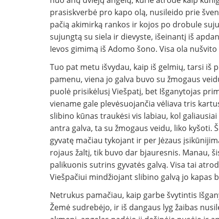
nuo anų dviejų angelų, kurie atrodė kaip kunig
prasiskverbė pro kapo olą, nusileido prie švento
pačią akimirką rankos ir kojos po drobule suju
sujungtą su siela ir dievyste, išeinantį iš apd
Ievos gimimą iš Adomo šono. Visa ola nušvito 
Tuo pat metu išvydau, kaip iš gelmių, tarsi iš p
pamenu, viena jo galva buvo su žmogaus veidu.
puolė prisikėlusį Viešpatį, bet Išganytojas prim
viename gale plevėsuojančia vėliava tris kartu
slibino kūnas traukėsi vis labiau, kol galiausiai 
antra galva, ta su žmogaus veidu, liko kyšoti. 
gyvatę mačiau tykojant ir per Jėzaus įsikūniji
rojaus žaltį, tik buvo dar bjauresnis. Manau, 
palikuonis sutrins gyvatės galvą. Visa tai atr
Viešpačiui mindžiojant slibino galvą jo kapas 
Netrukus pamačiau, kaip garbe švytintis Išganyt
Žemė sudrebėjo, ir iš dangaus lyg žaibas nusil