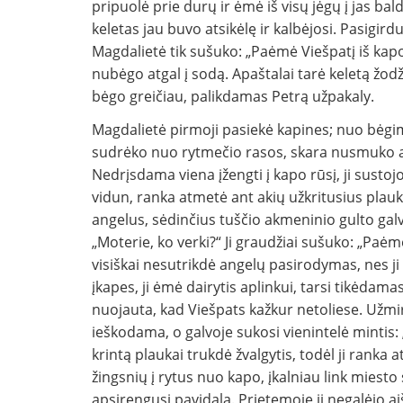
pripuolė prie durų ir ėmė iš visų jėgų į jas b
keletas jau buvo atsikėlę ir kalbėjosi. Pasigir
Magdalietė tik sušuko: „Paėmė Viešpatį iš kapo
nubėgo atgal į sodą. Apaštalai tarė keletą žod
bėgo greičiau, palikdamas Petrą užpakaly.
Magdalietė pirmoji pasiekė kapines; nuo bėgimo
sudrėko nuo rytmečio rasos, skara nusmuko ant 
Nedrįsdama viena įžengti į kapo rūsį, ji susto
vidun, ranka atmetė ant akių užkritusius plauk
angelus, sėdinčius tuščio akmeninio gulto galvūg
„Moterie, ko verki?“ Ji graudžiai sušuko: „Paėmė
visiškai nesutrikdė angelų pasirodymas, nes ji 
įkapes, ji ėmė dairytis aplinkui, tarsi tikėdama
nuojauta, kad Viešpats kažkur netoliese. Užmirš
ieškodama, o galvoje sukosi vienintelė mintis: 
krintą plaukai trukdė žvalgytis, todėl ji ranka
žingsnių į rytus nuo kapo, įkalniau link miesto 
apsirengusį pavidalą. Prietemoje ji negalėjo aiški