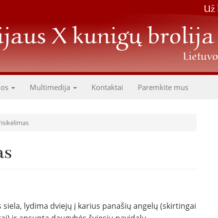
dos
Multimedija
Kontaktai
Paremkite mus
risikėlimas
as
siela, lydima dviejų į karius panašių angelų (skirtingai