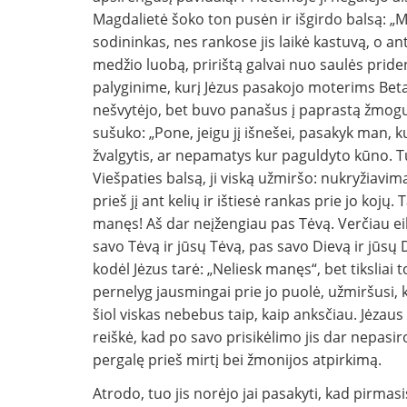
Magdalietė šoko ton pusėn ir išgirdo balsą: „Mo
sodininkas, nes rankose jis laikė kastuvą, o an
medžio luobą, pririštą galvai nuo saulės priden
palyginime, kurį Jėzus pasakojo moterims Betan
nešvytėjo, bet buvo panašus į paprastą žmogų 
sušuko: „Pone, jeigu jį išnešei, pasakyk man, ku
žvalgytis, ar nepamatys kur paguldyto kūno. Tu
Viešpaties balsą, ji viską užmiršo: nukryžiavimą
prieš jį ant kelių ir ištiesė rankas prie jo kojų
manęs! Aš dar neįžengiau pas Tėvą. Verčiau ei
savo Tėvą ir jūsų Tėvą, pas savo Dievą ir jūsų 
kodėl Jėzus tarė: „Neliesk manęs“, bet tiksliai 
pernelyg jausmingai prie jo puolė, užmiršusi, k
šiol viskas nebebus taip, kaip anksčiau. Jėzaus
reiškė, kad po savo prisikėlimo jis dar nepas
pergalę prieš mirtį bei žmonijos atpirkimą.
Atrodo, tuo jis norėjo jai pasakyti, kad pirmas