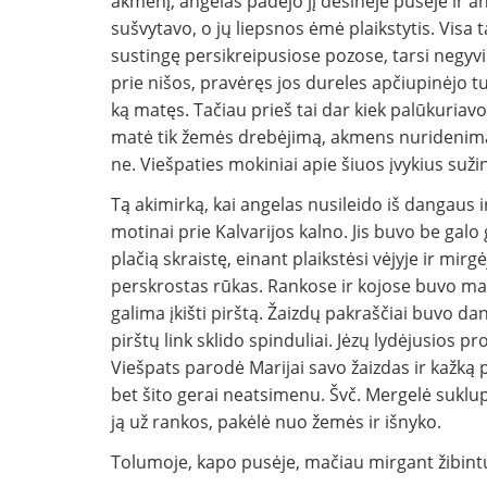
akmenį, angelas padėjo jį dešinėje pusėje ir an
sušvytavo, o jų liepsnos ėmė plaikstytis. Visa ta
sustingę persikreipusiose pozose, tarsi negyvi.
prie nišos, pravėręs jos dureles apčiupinėjo tu
ką matęs. Tačiau prieš tai dar kiek palūkuriavo 
matė tik žemės drebėjimą, akmens nuridenimą, a
ne. Viešpaties mokiniai apie šiuos įvykius sužino
Tą akimirką, kai angelas nusileido iš dangaus 
motinai prie Kalvarijos kalno. Jis buvo be galo
plačią skraistę, einant plaikstėsi vėjyje ir mirgėj
perskrostas rūkas. Rankose ir kojose buvo maty
galima įkišti pirštą. Žaizdų pakraščiai buvo d
pirštų link sklido spinduliai. Jėzų lydėjusios p
Viešpats parodė Marijai savo žaizdas ir kažką pa
bet šito gerai neatsimenu. Švč. Mergelė sukl
ją už rankos, pakėlė nuo žemės ir išnyko.
Tolumoje, kapo pusėje, mačiau mirgant žibintus