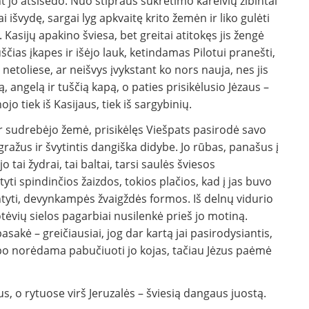
t jo atsisėdo. Nuo stipraus sukrėtimo kareivių žibintai
i išvydę, sargai lyg apkvaitę krito žemėn ir liko gulėti
 Kasijų apakino šviesa, bet greitai atitokęs jis žengė
ščias įkapes ir išėjo lauk, ketindamas Pilotui pranešti,
netoliese, ar neišvys įvykstant ko nors nauja, nes jis
ngelą ir tuščią kapą, o paties prisikėlusio Jėzaus –
jo tiek iš Kasijaus, tiek iš sargybinių.
ir sudrebėjo žemė, prisikėlęs Viešpats pasirodė savo
 gražus ir švytintis dangiška didybe. Jo rūbas, panašus į
o tai žydrai, tai baltai, tarsi saulės šviesos
ti spindinčios žaizdos, tokios plačios, kad į jas buvo
antyti, devynkampės žvaigždės formos. Iš delnų vidurio
rotėvių sielos pagarbiai nusilenkė prieš jo motiną.
sakė – greičiausiai, jog dar kartą jai pasirodysiantis,
upo norėdama pabučiuoti jo kojas, tačiau Jėzus paėmė
, o rytuose virš Jeruzalės – šviesią dangaus juostą.