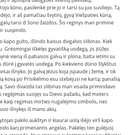
ai) ir apsupta daugybės šviesių pavidalų,
jo kūno, pasilenkė prie jo ir tarsi su juo susiliejo. Tą
dėjo, ir aš pamačiau švytinį, gyvą Viešpaties kūną,
angalų tarsi iš šono žaizdos. Šis reginys man priminė
ir suspindo.
o kapo gulto, išlindo baisus dvigalvis slibinas. Kiek
 Grėsmingai iškėlęs gyvatišką uodegą, jis įtūžęs
ynė vieną iš pabaisos galvų ir plona, balta ietimi su
s dūrė į gyvatės uodegą. Po kiekvieno dūrio šlykštus
visai išnyko. Jo galvą Jėzus koja įspaudė į žemę, ir tik
Šią kovą po Prisikėlimo esu stebėjusi ne kartą; panašią
mą. Savo išvaizda tas slibinas man visada primindavo
šis regėjimas susijęs su Dievo pažadu, kad moters
odė kaip regimas mirties nugalėjimo simbolis, nes
buvo išnykęs iš mano akių.
ojas pakilo aukštyn ir kiaurai uolą išėjo virš kapo.
eido karį primenantis angelas. Pakėlęs ten gulėjusį