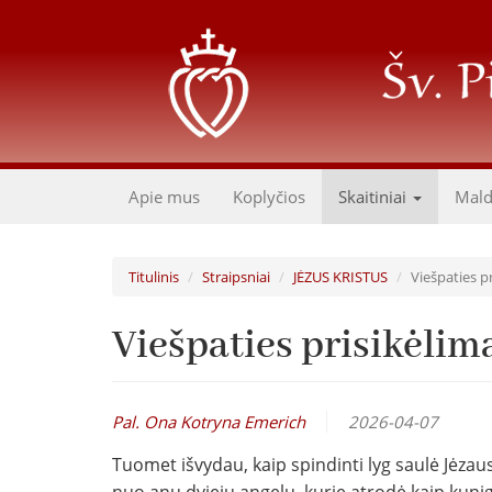
Pereiti
į
pagrindinį
turinį
Apie mus
Koplyčios
Skaitiniai
Mal
Titulinis
Straipsniai
JĖZUS KRISTUS
Viešpaties p
Viešpaties prisikėlim
Pal. Ona Kotryna Emerich
2026-04-07
Tuomet išvydau, kaip spindinti lyg saulė Jėzaus 