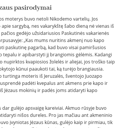
ėzaus pasirodymai
ios moterys buvo netoli Nikodemo vartelių. Jos
o apie sargybą, nes vakarykštę šabo dieną nė vienas iš
 pačios gedėjo užsidariusios Paskutinės vakarienės
arpusavyje: „Kas mums nuritins akmenį nuo kapo
uoti paskutinę pagarbą, kad buvo visai pamiršusios
 tepalu ir apibarstyti jį brangiomis gėlėmis. Kadangi
upirktos kvapiosios žolelės ir aliejai, jos troško taip
okytojo kūnui paaukoti tai, ką turėjo brangiausia.
o turtinga moteris iš Jeruzalės, šventojo Juozapo
nusprendė padėti kvepalus ant akmens prie kapo ir
iš Jėzaus mokinių ir padės joms atidaryti kapo
is dar gulėjo apsvaigę kareiviai. Akmuo rūsyje buvo
 atidaryti nišos dureles. Pro jas mačiau ant akmeninio
buvo įvyniotas Jėzaus kūnas, gulėjo kaip ir pirmiau, tik