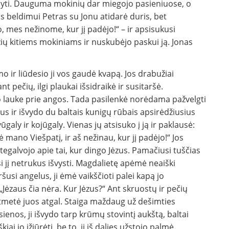
aldyti. Dauguma mokinių dar miegojo pasieniuose, o
dus beldimui Petras su Jonu atidarė duris, bet
, mes nežinome, kur jį padėjo!“ – ir apsisukusi
žių kitiems mokiniams ir nuskubėjo paskui ją. Jonas
 ir liūdesio ji vos gaudė kvapą. Jos drabužiai
pečių, ilgi plaukai išsidraikė ir susitaršė.
jo lauke prie angos. Tada pasilenkė norėdama pažvelgti
us ir išvydo du baltais kunigų rūbais apsirėdžiusius
aly ir kojūgaly. Vienas jų atsisuko į ją ir paklausė:
 mano Viešpatį, ir aš nežinau, kur jį padėjo!“ Jos
tegalvojo apie tai, kur dingo Jėzus. Pamačiusi tuščias
si jį netrukus išvysti. Magdalietę apėmė neaiški
usi angelus, ji ėmė vaikščioti palei kapą jo
„Jėzaus čia nėra. Kur Jėzus?“ Ant skruostų ir pečių
 atmetė juos atgal. Staiga maždaug už dešimties
sienos, ji išvydo tarp krūmų stovintį aukštą, baltai
ai jo įžiūrėti, be to, jį iš dalies užstojo palmė.