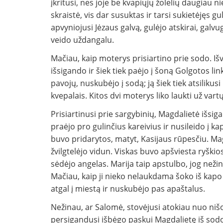
įkritusi, nes joje be kvapiųjų žolelių daugiau n
skraistė, vis dar susuktas ir tarsi sukietėjęs gu
apvyniojusi Jėzaus galvą, gulėjo atskirai, galv
veido uždangalu.
Mačiau, kaip moterys prisiartino prie sodo. Išv
išsigando ir šiek tiek paėjo į šoną Golgotos li
pavojų, nuskubėjo į sodą; ją šiek tiek atsiliku
kvepalais. Kitos dvi moterys liko laukti už vartų
Prisiartinusi prie sargybinių, Magdalietė išsig
praėjo pro gulinčius kareivius ir nusileido į k
buvo pridarytos, matyt, Kasijaus rūpesčiu. Mag
žvilgtelėjo vidun. Viskas buvo apšviesta ryškio
sėdėjo angelas. Marija taip apstulbo, jog nežina
Mačiau, kaip ji nieko nelaukdama šoko iš kapo
atgal į miestą ir nuskubėjo pas apaštalus.
Nežinau, ar Salomė, stovėjusi atokiau nuo nišos
persigandusi išbėgo paskui Magdalietę iš sodo; 