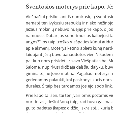
Šventosios moterys prie kapo. J
Viešpačiui prisikeliant iš numirusiųjų šventos
nematė ten įvykusių stebuklų ir nieko nežinoj
Jėzaus mokinių nebuvo nuėjęs prie kapo, o jos
namuose. Dabar jos sunerimusios kalbėjosi t
angos?“ Jos taip troško Viešpaties kūnui atid
apie akmenį. Moterys ketino aplieti kūną nardo
laidojant Jėzų buvo panaudotos vien Nikodemo n
pat kuo nors prisidėti ir savo Viešpaties bei M
Salomė, nupirkusi didžiąją dalį šių dalykų, buv
giminaitė, ne Jono motina. Pagaliau moterys 
gedėdamos palaukti, kol pasirodys kuris nors 
dureles. Šitaip besitardamos jos ėjo sodo link.
Prie kapo tai šen, tai ten įvairiomis pozomis v
nuritintas į dešinį šoną taip, kad buvo galima
gulto padėtas įkapes: didžioji skraistė, į kurią 