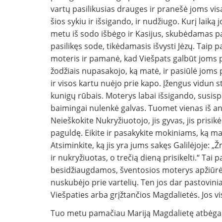
vartų pasilikusias drauges ir pranešė joms vi
šios sykiu ir išsigando, ir nudžiugo. Kurį laiką j
metu iš sodo išbėgo ir Kasijus, skubėdamas pas 
pasilikęs sode, tikėdamasis išvysti Jėzų. Taip 
moteris ir pamanė, kad Viešpats galbūt joms pa
žodžiais nupasakojo, ką matė, ir pasiūlė joms 
ir visos kartu nuėjo prie kapo. Įžengus vidun st
kunigų rūbais. Moterys labai išsigando, susisp
baimingai nulenkė galvas. Tuomet vienas iš ang
Neieškokite Nukryžiuotojo, jis gyvas, jis prisikė
paguldę. Eikite ir pasakykite mokiniams, ką mat
Atsiminkite, ką jis yra jums sakęs Galilėjoje: 
ir nukryžiuotas, o trečią dieną prisikelti.“ Tai
besidžiaugdamos, šventosios moterys apžiūrėjo 
nuskubėjo prie vartelių. Ten jos dar pastovi
Viešpaties arba grįžtančios Magdalietės. Jos v
Tuo metu pamačiau Mariją Magdalietę atbėgant