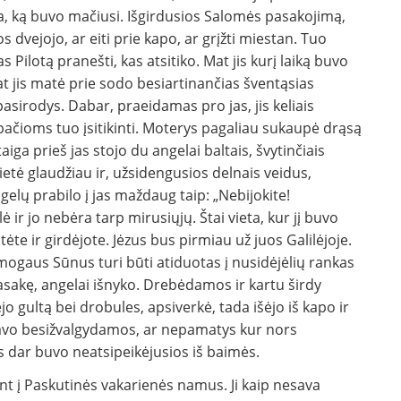
sa, ką buvo mačiusi. Išgirdusios Salomės pasakojimą,
os dvejojo, ar eiti prie kapo, ar grįžti miestan. Tuo
Pilotą pranešti, kas atsitiko. Mat jis kurį laiką buvo
pat jis matė prie sodo besiartinančias šventąsias
sirodys. Dabar, praeidamas pro jas, jis keliais
pačioms tuo įsitikinti. Moterys pagaliau sukaupė drąsą
aiga prieš jas stojo du angelai baltais, švytinčiais
ietė glaudžiau ir, užsidengusios delnais veidus,
elų prabilo į jas maždaug taip: „Nebijokite!
lė ir jo nebėra tarp mirusiųjų. Štai vieta, kur jį buvo
ėte ir girdėjote. Jėzus bus pirmiau už juos Galilėjoje.
„Žmogaus Sūnus turi būti atiduotas į nusidėjėlių rankas
 pasakę, angelai išnyko. Drebėdamos ir kartu širdy
gultą bei drobules, apsiverkė, tada išėjo iš kapo ir
niavo besižvalgydamos, ar nepamatys kur nors
is dar buvo neatsipeikėjusios iš baimės.
 į Paskutinės vakarienės namus. Ji kaip nesava