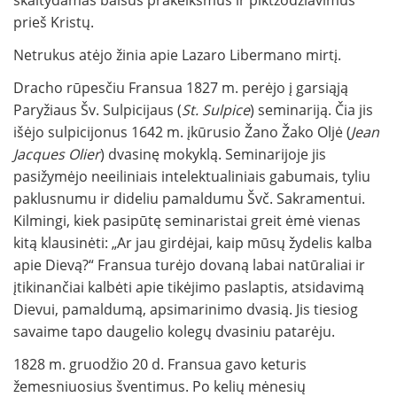
skaitydamas baisus prakeiksmus ir piktžodžiavimus
prieš Kristų.
Netrukus atėjo žinia apie Lazaro Libermano mirtį.
Dracho rūpesčiu Fransua 1827 m. perėjo į garsiąją
Paryžiaus Šv. Sulpicijaus (
St. Sulpice
) seminariją. Čia jis
išėjo sulpicijonus 1642 m. įkūrusio Žano Žako Oljė (
Jean
Jacques Olier
) dvasinę mokyklą. Seminarijoje jis
pasižymėjo neeiliniais intelektualiniais gabumais, tyliu
paklusnumu ir dideliu pamaldumu Švč. Sakramentui.
Kilmingi, kiek pasipūtę seminaristai greit ėmė vienas
kitą klausinėti: „Ar jau girdėjai, kaip mūsų žydelis kalba
apie Dievą?“ Fransua turėjo dovaną labai natūraliai ir
įtikinančiai kalbėti apie tikėjimo paslaptis, atsidavimą
Dievui, pamaldumą, apsimarinimo dvasią. Jis tiesiog
savaime tapo daugelio kolegų dvasiniu patarėju.
1828 m. gruodžio 20 d. Fransua gavo keturis
žemesniuosius šventimus. Po kelių mėnesių