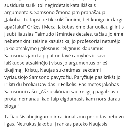
susiduria su iki tol negirdėtais katalikiškais
argumentais. Samsono žmona jam pranašauja:
„Jakobai, tu tapsi ne tik krikščionimi, bet kunigu ir dargi
apaštalu!“ Grįžęs į Mecą, Jakobas ėmė dar uoliau gilintis
į subtiliausias Talmudo išminties detales, tačiau jo ėmė
nebetenkinti teisinė kazuistika, jo profesoriai neturėjo
jokio atsakymo į gilesnius religinius klausimus.
Samsonas jam taip pat nedavė ramybės ir savo
laiškuose atsakinėjo į visus jo argumentus prieš
tikėjimą į Kristų. Naujas sukrėtimas: sekdami
vyriausiojo Samsono pavyzdžiu, Paryžiuje pasikrikštijo
ir kiti du broliai Davidas ir Felkelis. Pasimetęs Jakobas
Samsonui rašo: „Aš susikūriau sau religiją pagal savo
protą; nemanau, kad taip elgdamasis kam nors darau
bloga.“
Tačiau šis abejingumo ir racionalizmo periodas nebuvo
ilgas. Netrukus Jakobui į rankas pateko Naujasis