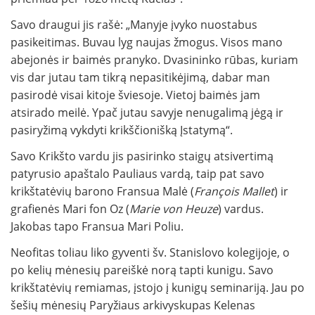
Savo draugui jis rašė: „Manyje įvyko nuostabus
pasikeitimas. Buvau lyg naujas žmogus. Visos mano
abejonės ir baimės pranyko. Dvasininko rūbas, kuriam
vis dar jutau tam tikrą nepasitikėjimą, dabar man
pasirodė visai kitoje šviesoje. Vietoj baimės jam
atsirado meilė. Ypač jutau savyje nenugalimą jėgą ir
pasiryžimą vykdyti krikščionišką Įstatymą“.
Savo Krikšto vardu jis pasirinko staigų atsivertimą
patyrusio apaštalo Pauliaus vardą, taip pat savo
krikštatėvių barono Fransua Malė (
François Mallet
) ir
grafienės Mari fon Oz (
Marie von Heuze
) vardus.
Jakobas tapo Fransua Mari Poliu.
Neofitas toliau liko gyventi šv. Stanislovo kolegijoje, o
po kelių mėnesių pareiškė norą tapti kunigu. Savo
krikštatėvių remiamas, įstojo į kunigų seminariją. Jau po
šešių mėnesių Paryžiaus arkivyskupas Kelenas