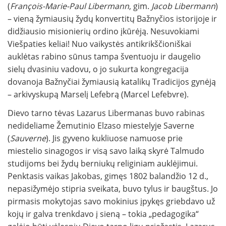
(
François-Marie-Paul Libermann
, gim.
Jacob Libermann
)
– vieną žymiausių žydų konvertitų Bažnyčios istorijoje ir
didžiausio misionierių ordino įkūrėją. Nesuvokiami
Viešpaties keliai! Nuo vaikystės antikrikščioniškai
auklėtas rabino sūnus tampa šventuoju ir daugelio
sielų dvasiniu vadovu, o jo sukurta kongregacija
dovanoja Bažnyčiai žymiausią katalikų Tradicijos gynėją
– arkivyskupą Marselį Lefebrą (Marcel Lefebvre).
Dievo tarno tėvas Lazarus Libermanas buvo rabinas
nedideliame Žemutinio Elzaso miestelyje Saverne
(
Sauverne
). Jis gyveno kukliuose namuose prie
miestelio sinagogos ir visą savo laiką skyrė Talmudo
studijoms bei žydų berniukų religiniam auklėjimui.
Penktasis vaikas Jakobas, gimęs 1802 balandžio 12 d.,
nepasižymėjo stipria sveikata, buvo tylus ir baugštus. Jo
pirmasis mokytojas savo mokinius įpykęs griebdavo už
kojų ir galva trenkdavo į sieną – tokia „pedagogika“