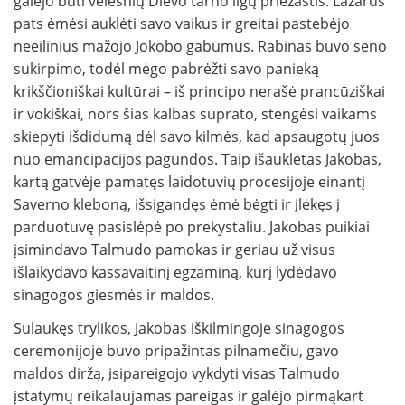
galėjo būti vėlesnių Dievo tarno ligų priežastis. Lazarus
pats ėmėsi auklėti savo vaikus ir greitai pastebėjo
neeilinius mažojo Jokobo gabumus. Rabinas buvo seno
sukirpimo, todėl mėgo pabrėžti savo panieką
krikščioniškai kultūrai – iš principo nerašė prancūziškai
ir vokiškai, nors šias kalbas suprato, stengėsi vaikams
skiepyti išdidumą dėl savo kilmės, kad apsaugotų juos
nuo emancipacijos pagundos. Taip išauklėtas Jakobas,
kartą gatvėje pamatęs laidotuvių procesijoje einantį
Saverno kleboną, išsigandęs ėmė bėgti ir įlėkęs į
parduotuvę pasislėpė po prekystaliu. Jakobas puikiai
įsimindavo Talmudo pamokas ir geriau už visus
išlaikydavo kassavaitinį egzaminą, kurį lydėdavo
sinagogos giesmės ir maldos.
Sulaukęs trylikos, Jakobas iškilmingoje sinagogos
ceremonijoje buvo pripažintas pilnamečiu, gavo
maldos diržą, įsipareigojo vykdyti visas Talmudo
įstatymų reikalaujamas pareigas ir galėjo pirmąkart