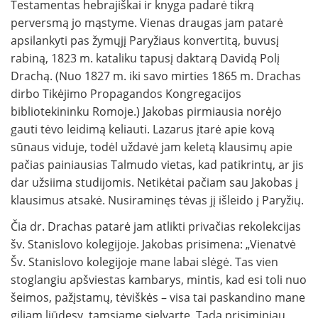
Testamentas hebrajiškai ir knyga padarė tikrą
perversmą jo mąstyme. Vienas draugas jam patarė
apsilankyti pas žymųjį Paryžiaus konvertitą, buvusį
rabiną, 1823 m. kataliku tapusį daktarą Davidą Polį
Drachą. (Nuo 1827 m. iki savo mirties 1865 m. Drachas
dirbo Tikėjimo Propagandos Kongregacijos
bibliotekininku Romoje.) Jakobas pirmiausia norėjo
gauti tėvo leidimą keliauti. Lazarus įtarė apie kovą
sūnaus viduje, todėl uždavė jam keletą klausimų apie
pačias painiausias Talmudo vietas, kad patikrintų, ar jis
dar užsiima studijomis. Netikėtai pačiam sau Jakobas į
klausimus atsakė. Nusiraminęs tėvas jį išleido į Paryžių.
Čia dr. Drachas patarė jam atlikti privačias rekolekcijas
šv. Stanislovo kolegijoje. Jakobas prisimena: „Vienatvė
Šv. Stanislovo kolegijoje mane labai slėgė. Tas vien
stoglangiu apšviestas kambarys, mintis, kad esi toli nuo
šeimos, pažįstamų, tėviškės – visa tai paskandino mane
giliam liūdesy, tamsiame sielvarte. Tada prisiminiau