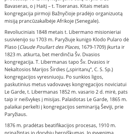
Bavaseras, o į Haitį – t. Tiseranas. Kitais metais
kongregacija pirmoji Bažnyčioje pradėjo organizuotą
misiją prancūzakalbėje Afrikoje (Senegale).
Revoliuciniais 1848 metais t. Libermano misionieriai
susivienijo su 1703 m. Paryžiuje kunigo Klodo Pularo dė
Plaso (
Claude Poullart des Places
, 1679-1709) įkurta ir
1823 m. atkurta, bet merdinčia Šv. Dvasios
kongregacija. T. Libermanas tapo Šv. Dvasios ir
Nekaltosios Marijos Širdies („spiritanų“, C. S. Sp.)
kongregacijos vyresniuoju. Po sunkios ligos,
paskutinius metus vadovavęs kongregacijos noviciatui
Le Garde, t. Libermanas 1852 m. vasario 2 d. mirė, pats
taip ir neišvykęs į misijas. Palaidotas Le Garde, 1865 m.
palaikai perkelti į kongregacijos seminariją Ševiji, prie
Paryžiaus.
1876 m. pradėtas beatifikacijos procesas, 1910 m.
pripažintas jo dorybių heroiškumas. Jo gyvenimą