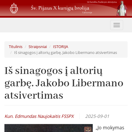
Pereiti
į
pagrindinį
turinį
Toggle
navigat
Titulinis
Straipsniai
ISTORIJA
Iš sinagogos į altorių garbę. Jakobo Libermano atsivertimas
Iš sinagogos į altorių
garbę. Jakobo Libermano
atsivertimas
Kun. Edmundas Naujokaitis FSSPX
2025-09-01
„Jo mokymas