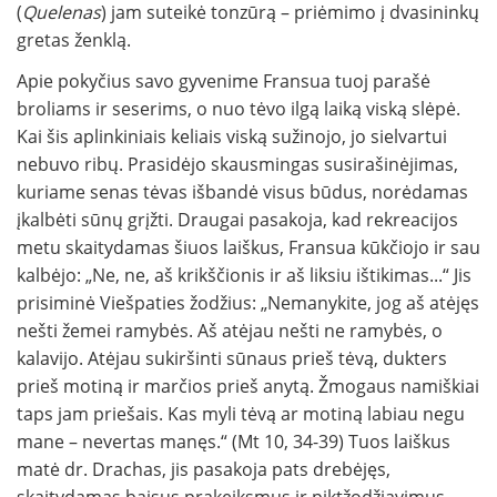
(
Quelenas
) jam suteikė tonzūrą – priėmimo į dvasininkų
gretas ženklą.
Apie pokyčius savo gyvenime Fransua tuoj parašė
broliams ir seserims, o nuo tėvo ilgą laiką viską slėpė.
Kai šis aplinkiniais keliais viską sužinojo, jo sielvartui
nebuvo ribų. Prasidėjo skausmingas susirašinėjimas,
kuriame senas tėvas išbandė visus būdus, norėdamas
įkalbėti sūnų grįžti. Draugai pasakoja, kad rekreacijos
metu skaitydamas šiuos laiškus, Fransua kūkčiojo ir sau
kalbėjo: „Ne, ne, aš krikščionis ir aš liksiu ištikimas...“ Jis
prisiminė Viešpaties žodžius: „Nemanykite, jog aš atėjęs
nešti žemei ramybės. Aš atėjau nešti ne ramybės, o
kalavijo. Atėjau sukiršinti sūnaus prieš tėvą, dukters
prieš motiną ir marčios prieš anytą. Žmogaus namiškiai
taps jam priešais. Kas myli tėvą ar motiną labiau negu
mane – nevertas manęs.“ (Mt 10, 34-39) Tuos laiškus
matė dr. Drachas, jis pasakoja pats drebėjęs,