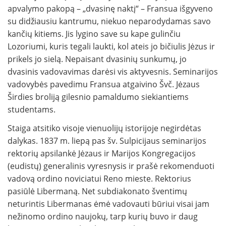
apvalymo pakopą – „dvasinę naktį“ – Fransua išgyveno
su didžiausiu kantrumu, niekuo neparodydamas savo
kančių kitiems. Jis lygino save su kape gulinčiu
Lozoriumi, kuris tegali laukti, kol ateis jo bičiulis Jėzus ir
prikels jo sielą. Nepaisant dvasinių sunkumų, jo
dvasinis vadovavimas darėsi vis aktyvesnis. Seminarijos
vadovybės pavedimu Fransua atgaivino Švč. Jėzaus
Širdies broliją gilesnio pamaldumo siekiantiems
studentams.
Staiga atsitiko visoje vienuolijų istorijoje negirdėtas
dalykas. 1837 m. liepą pas šv. Sulpicijaus seminarijos
rektorių apsilankė Jėzaus ir Marijos Kongregacijos
(eudistų) generalinis vyresnysis ir prašė rekomenduoti
vadovą ordino noviciatui Reno mieste. Rektorius
pasiūlė Libermaną. Net subdiakonato šventimų
neturintis Libermanas ėmė vadovauti būriui visai jam
nežinomo ordino naujokų, tarp kurių buvo ir daug