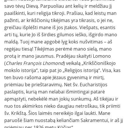
savo tėvų Dievą. Parpuoliau ant kelių ir meldžiau Jį
paaiškinti, kuri religija tikroji. Prašiau, kad leistų man
pažinti, ar krikščionių tikėjimas yra tikrasis, o jei ne,
greičiau išplėšti mane iš jos įtakos. Viešpats, esantis
arti tų, kurie Jo iš širdies gilumos ieško, išgirdo mano
maldą. Tuoj mane apgobė lyg koks nušvitimas – aš
regėjau tiesą! Tikėjimas perėmė mano sielą, mano
protą ir mano jausmus. Pradėjau skaityti Lomono
(
Charles François Lhomond
) veikalą „Krikščioniškojo
mokslo istorija“, taip pat jo „Religijos istoriją“. Visa, kas
ten buvo rašoma apie Jėzaus gyvenimą ir mirtį,
priėmiau be prieštaravimų. Net šv. Eucharistijos
paslaptis, kurią man nelabai išmintingai patarė
apmąstyti, nebekėlė man jokių sunkumų. Aš tikėjau ir
nuo tos akimirkos nieko daugiau netroškau, tik priimti
šv. Krikštą. Šios laimės nereikėjo ilgai laukti. Mane
paruošė šiam nuostabą keliančiam Sakramentui, ir aš jį
priėmiau per 1826 metų Kūčias“.