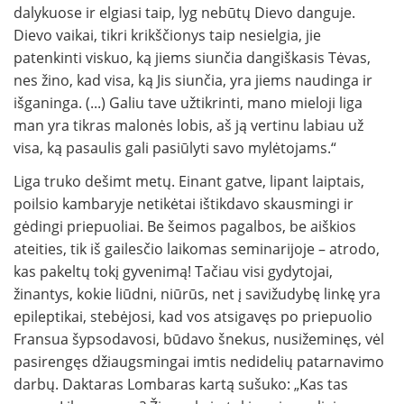
dalykuose ir elgiasi taip, lyg nebūtų Dievo danguje.
Dievo vaikai, tikri krikščionys taip nesielgia, jie
patenkinti viskuo, ką jiems siunčia dangiškasis Tėvas,
nes žino, kad visa, ką Jis siunčia, yra jiems naudinga ir
išganinga. (...) Galiu tave užtikrinti, mano mieloji liga
man yra tikras malonės lobis, aš ją vertinu labiau už
visa, ką pasaulis gali pasiūlyti savo mylėtojams.“
Liga truko dešimt metų. Einant gatve, lipant laiptais,
poilsio kambaryje netikėtai ištikdavo skausmingi ir
gėdingi priepuoliai. Be šeimos pagalbos, be aiškios
ateities, tik iš gailesčio laikomas seminarijoje – atrodo,
kas pakeltų tokį gyvenimą! Tačiau visi gydytojai,
žinantys, kokie liūdni, niūrūs, net į savižudybę linkę yra
epileptikai, stebėjosi, kad vos atsigavęs po priepuolio
Fransua šypsodavosi, būdavo šnekus, nusižeminęs, vėl
pasirengęs džiaugsmingai imtis nedidelių patarnavimo
darbų. Daktaras Lombaras kartą sušuko: „Kas tas