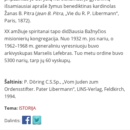
išsamiausiai aprašė žymus benediktinas kardinolas
Žanas B. Pitra (
Jean B. Pitra
, „Vie du R. P. Libermann“,
Paris, 1872).
XX amžiuje spiritanai tapo didžiausia Bažnyčios
misionierių kongregacija. Nuo 1932 m. jos nariu, o
1962–1968 m. generaliniu vyresniuoju buvo
arkivyskupas Marselis Lefebras. Tuo metu ordine buvo
5300 narių, tarp jų 60 vyskupų.
Šaltinis
: P. Döring C.S.Sp., „Vom Juden zum
Ordensstifter. Pater Libermann“, LINS-Verlag, Feldkirch,
1994.
Tema:
ISTORIJA
Dalintis: