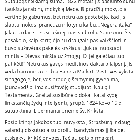
Sutaupęs reikiamą sumą, 1822 metais jis pasiuntė sūnų
į aukštąją rabinų mokyklą Mece. Iš pradžių mokytojai
vertino jo gabumus, bet netrukus pastebėjo, kad jis
slapta mokosi prancūzų ir lotynų kalbų. „Negerą įtaką“
Jakobui darė ir susirašinėjimas su broliu Samsonu. Šis
pasakojo, kaip kartą ėjo su draugais pasivaikščioti ir
buvo sužavėtas pakelės kryžiaus: „Juk tai nuostabi
mintis – Dievas miršta už žmogų! O, jei galėčiau tuo
patikėti!“ Netrukus gavęs medicinos daktaro laipsnį, jis
veda bankininko dukrą Babetą Mailert. Vestuvės vyksta
sinagogoje, bet, vos pradėję šeimyninį gyvenimą,
jaunavedžiai ima susižavėję studijuoti Naująjį
Testamentą. Greitai susibūrė didoka į katalikybę
linkstančių žydų inteligentų grupė. 1824 kovo 15 d.
sutuoktiniai Libermanai priėmė šv. Krikštą.
Pasipiktinęs Jakobas tuoj nuvyksta į Strasbūrą ir daug
valandų diskutuoja su broliu, bandydamas jį įkalbėti
atsisakyti krikščionybės. Tačiau pats pirmąkart