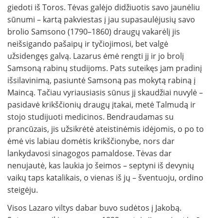
giedoti iš Toros. Tėvas galėjo didžiuotis savo jaunėliu
sūnumi – kartą pakviestas į jau supasaulėjusių savo
brolio Samsono (1790–1860) draugų vakarėlį jis
neišsigando pašaipų ir tyčiojimosi, bet valgė
užsidengęs galvą. Lazarus ėmė rengti jį ir jo brolį
Samsoną rabinų studijoms. Pats suteikęs jam pradinį
išsilavinimą, pasiuntė Samsoną pas mokytą rabiną į
Maincą. Tačiau vyriausiasis sūnus jį skaudžiai nuvylė –
pasidavė krikščionių draugų įtakai, metė Talmudą ir
stojo studijuoti medicinos. Bendraudamas su
prancūzais, jis užsikrėtė ateistinėmis idėjomis, o po to
ėmė vis labiau domėtis krikščionybe, nors dar
lankydavosi sinagogos pamaldose. Tėvas dar
nenujautė, kas laukia jo šeimos – septyni iš devynių
vaikų taps katalikais, o vienas iš jų – šventuoju, ordino
steigėju.
Visos Lazaro viltys dabar buvo sudėtos į Jakobą.