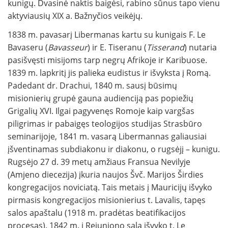
kunigų. Dvasinė naktis baigėsi, rabino sūnus tapo vienu
aktyviausių XIX a. Bažnyčios veikėjų.
1838 m. pavasarį Libermanas kartu su kunigais F. Le
Bavaseru (
Bavasseur
) ir E. Tiseranu (
Tisserand
) nutaria
pasišvęsti misijoms tarp negrų Afrikoje ir Karibuose.
1839 m. lapkritį jis palieka eudistus ir išvyksta į Romą.
Padedant dr. Drachui, 1840 m. sausį būsimų
misionierių grupė gauna audienciją pas popiežių
Grigalių XVI. Ilgai pagyvenęs Romoje kaip vargšas
piligrimas ir pabaigęs teologijos studijas Strasbūro
seminarijoje, 1841 m. vasarą Libermannas galiausiai
įšventinamas subdiakonu ir diakonu, o rugsėjį – kunigu.
Rugsėjo 27 d. 39 metų amžiaus Fransua Nevilyje
(Amjeno diecezija) įkuria naujos Švč. Marijos Širdies
kongregacijos noviciatą. Tais metais į Mauricijų išvyko
pirmasis kongregacijos misionierius t. Lavalis, tapęs
salos apaštalu (1918 m. pradėtas beatifikacijos
procesas). 1842 m. į Rejunjono salą išvyko t. Le