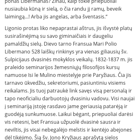
ponas Libermanas? Žinau, kaip tokie priepuoliai
nusiaubia kūną ir sielą, o čia randu jį ramų, beveik
laimingą...! Arba jis angelas, arba šventasis.“
Ligonio protas liko nepaprastai aštrus, jis išvystė platų
susirašinėjimą su savo giminaičiais ir daugeliu
pamaldžių sielų. Dievo tarno Fransua Mari Polio
Libermano 528 laiškų rinkinys yra vienas giliausių šv.
Sulpicijaus dvasinės mokyklos veikalų. 1832-1837 m. jis
praleido seminarijos žemesniųjų filosofijos kursų
namuose Isi le Mulino miestelyje prie Paryžiaus. Čia jis
tarnavo ūkvedžiu, sekretoriumi, pasiuntiniu visiems
reikalams. Jis tuoj patraukė link savęs visą personalą ir
tapo neoficialiu darbuotojų dvasiniu vadovu. Visi naujai
į seminariją įstoję rasdavo jame geriausią patarėją ir
guodėją sunkumuose. Laikui bėgant, priepuoliai darėsi
vis retesni, bet Fransua užpuolė dvasinė sausra ir
neviltis, jis visai nebegalėjo melstis ir kentėjo abejones
dėl tikėjimo. Šią šv. Jono Kryžiaus aprašytą sielos