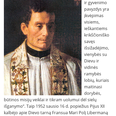
ir gyvenimo
pavyzdys yra
įkvėpimas
visiems,
ieškantiems
krikščioniško
savęs
išsižadėjimo,
vienybės su
Dievu ir
vidinės
ramybės
lobių, kuriais
maitinasi
dorybės,
būtinos misijų veiklai ir tikram uolumui dėl sielų
išganymo“. Taip 1952 sausio 16 d. popiežius Pijus XII
kalbėjo apie Dievo tarną Fransua Mari Polį Libermaną