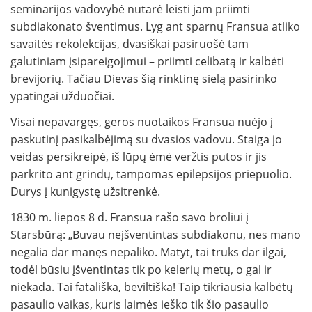
seminarijos vadovybė nutarė leisti jam priimti
subdiakonato šventimus. Lyg ant sparnų Fransua atliko
savaitės rekolekcijas, dvasiškai pasiruošė tam
galutiniam įsipareigojimui – priimti celibatą ir kalbėti
brevijorių. Tačiau Dievas šią rinktinę sielą pasirinko
ypatingai užduočiai.
Visai nepavargęs, geros nuotaikos Fransua nuėjo į
paskutinį pasikalbėjimą su dvasios vadovu. Staiga jo
veidas persikreipė, iš lūpų ėmė veržtis putos ir jis
parkrito ant grindų, tampomas epilepsijos priepuolio.
Durys į kunigystę užsitrenkė.
1830 m. liepos 8 d. Fransua rašo savo broliui į
Starsbūrą: „Buvau neįšventintas subdiakonu, nes mano
negalia dar manęs nepaliko. Matyt, tai truks dar ilgai,
todėl būsiu įšventintas tik po kelerių metų, o gal ir
niekada. Tai fatališka, beviltiška! Taip tikriausia kalbėtų
pasaulio vaikas, kuris laimės ieško tik šio pasaulio