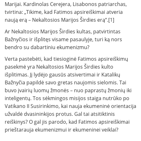
Marijai. Kardinolas Cerejera, Lisabonos patriarchas,
tvirtina: „Tikime, kad Fatimos apsireiškimai atveria
naują erą – Nekaltosios Marijos Širdies erą“.[1]
Ar Nekaltosios Marijos Širdies kultas, patvirtintas
Bažnyčios ir išplitęs visame pasaulyje, turi ką nors
bendro su dabartiniu ekumenizmu?
Verta pastebėti, kad tiesioginė Fatimos apsireiškimų
pasekmė yra Nekaltosios Marijos Širdies kulto
išplitimas. Jį lydėjo gausūs atsivertimai ir Katalikų
Bažnyčia papildė savo gretas naujomis sielomis. Tai
buvo įvairių luomų žmonės – nuo paprastų žmonių iki
inteligentų. Tos sėkmingos misijos staiga nutrūko po
Vatikano II Susirinkimo, kai nauja ekumeninė orientacija
užvaldė dvasininkijos protus. Gal tai atsitiktinis
reiškinys? O gal jis parodo, kad Fatimos apsireiškimai
prieštarauja ekumenizmui ir ekumeninei veiklai?