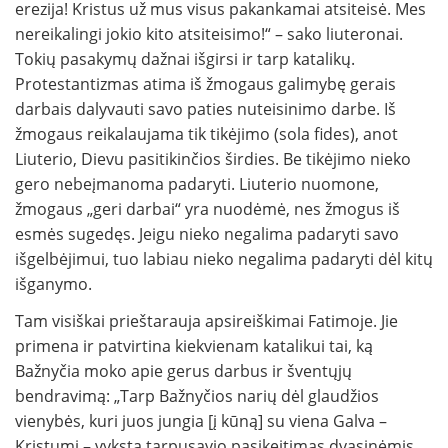
erezija! Kristus už mus visus pakankamai atsiteisė. Mes
nereikalingi jokio kito atsiteisimo!“ – sako liuteronai.
Tokių pasakymų dažnai išgirsi ir tarp katalikų.
Protestantizmas atima iš žmogaus galimybę gerais
darbais dalyvauti savo paties nuteisinimo darbe. Iš
žmogaus reikalaujama tik tikėjimo (sola fides), anot
Liuterio, Dievu pasitikinčios širdies. Be tikėjimo nieko
gero nebeįmanoma padaryti. Liuterio nuomone,
žmogaus „geri darbai“ yra nuodėmė, nes žmogus iš
esmės sugedęs. Jeigu nieko negalima padaryti savo
išgelbėjimui, tuo labiau nieko negalima padaryti dėl kitų
išganymo.
Tam visiškai prieštarauja apsireiškimai Fatimoje. Jie
primena ir patvirtina kiekvienam katalikui tai, ką
Bažnyčia moko apie gerus darbus ir šventųjų
bendravimą: „Tarp Bažnyčios narių dėl glaudžios
vienybės, kuri juos jungia [į kūną] su viena Galva –
Kristumi – vyksta tarpusavio pasikeitimas dvasinėmis