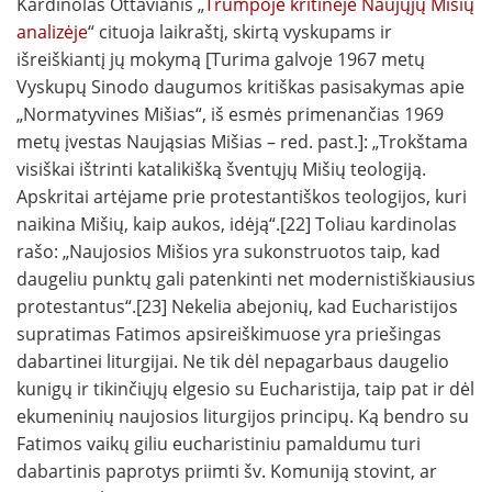
Kardinolas Ottavianis „
Trumpoje kritinėje Naujųjų Mišių
analizėje
“ cituoja laikraštį, skirtą vyskupams ir
išreiškiantį jų mokymą [Turima galvoje 1967 metų
Vyskupų Sinodo daugumos kritiškas pasisakymas apie
„Normatyvines Mišias“, iš esmės primenančias 1969
metų įvestas Naująsias Mišias – red. past.]: „Trokštama
visiškai ištrinti katalikišką šventųjų Mišių teologiją.
Apskritai artėjame prie protestantiškos teologijos, kuri
naikina Mišių, kaip aukos, idėją“.[22] Toliau kardinolas
rašo: „Naujosios Mišios yra sukonstruotos taip, kad
daugeliu punktų gali patenkinti net modernistiškiausius
protestantus“.[23] Nekelia abejonių, kad Eucharistijos
supratimas Fatimos apsireiškimuose yra priešingas
dabartinei liturgijai. Ne tik dėl nepagarbaus daugelio
kunigų ir tikinčiųjų elgesio su Eucharistija, taip pat ir dėl
ekumeninių naujosios liturgijos principų. Ką bendro su
Fatimos vaikų giliu eucharistiniu pamaldumu turi
dabartinis paprotys priimti šv. Komuniją stovint, ar