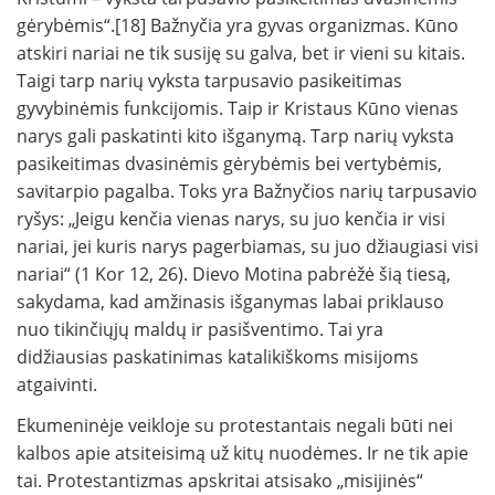
gėrybėmis“.[18] Bažnyčia yra gyvas organizmas. Kūno
atskiri nariai ne tik susiję su galva, bet ir vieni su kitais.
Taigi tarp narių vyksta tarpusavio pasikeitimas
gyvybinėmis funkcijomis. Taip ir Kristaus Kūno vienas
narys gali paskatinti kito išganymą. Tarp narių vyksta
pasikeitimas dvasinėmis gėrybėmis bei vertybėmis,
savitarpio pagalba. Toks yra Bažnyčios narių tarpusavio
ryšys: „Jeigu kenčia vienas narys, su juo kenčia ir visi
nariai, jei kuris narys pagerbiamas, su juo džiaugiasi visi
nariai“ (1 Kor 12, 26). Dievo Motina pabrėžė šią tiesą,
sakydama, kad amžinasis išganymas labai priklauso
nuo tikinčiųjų maldų ir pasišventimo. Tai yra
didžiausias paskatinimas katalikiškoms misijoms
atgaivinti.
Ekumeninėje veikloje su protestantais negali būti nei
kalbos apie atsiteisimą už kitų nuodėmes. Ir ne tik apie
tai. Protestantizmas apskritai atsisako „misijinės“