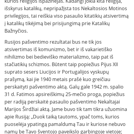
kurios religijos išpažinėjas. Kadangi jokia kita religija,
išskyrus katalikų, nepripažįsta tos Nekaltosios Motinos
privilegijos, tai reiškia viso pasaulio kitatikių atsivertimą
į katalikų tikėjimą bei prisijungimą prie Katalikų
Bažnyčios.
Rusijos pašventimo rezultatai bus ne tik jos
atsivertimas iš komunizmo, bet ir iš vakarietiško
nihilizmo bei bedieviško materializmo, taip pat iš
stačiatikių schizmos. Būtent taip popiežius Pijus XII
suprato sesers Liucijos ir Portugalijos vyskupų
prašymą, kai jie 1940 metais prašė kuo greičiau
perskaityti pašventimo aktą. Galų gale 1942 m. spalio
31 d. Fatimos apsireiškimų 25-mečio proga, popiežius
per radiją perskaitė pasaulio pašventimo Nekaltajai
Marijos Širdžiai aktą. Jame buvo tik tam tikra užuomina
apie Rusiją: „Duok taiką tautoms, ypač toms, kurios
puoselėja ypatingą pamaldumą Tau ir kuriose nebuvo
namų be Tavo šventojo paveikslo garbingoje vietoje;