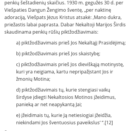
penkių šeštadienių skaičius. 1930 m. gegužės 30 d. per
Viešpaties Dangun Žengimo šventę, „per naktinę
adoraciją, Viešpats Jėzus Kristus atsakė: ‚Mano dukra,
priežastis labai paprasta. Dabar Nekaltoji Marijos Širdis
skaudinama penkių rūšių piktžodžiavimais:
a) piktžodžiavimais prieš Jos Nekaltąjį Prasidėjimą;
b) piktžodžiavimais prieš Jos skaistybę;
c) piktžodžiavimais prieš Jos dieviškąją motinystę,
kuri yra neigiama, kartu nepripažįstant Jos ir
žmonių Motina;
d) piktžodžiavimais tų, kurie stengiasi vaikų
širdyse įdiegti Nekaltosios Motinos įžeidimus,
panieką ar net neapykantą Jai;
e) įžeidimais tų, kurie Ją netiesiogiai įžeidžia,
niekindami Jos šventuosius paveikslus‘ “.[12]