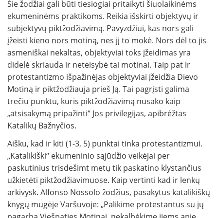
Šie žodžiai gali būti tiesiogiai pritaikyti šiuolaikinėms
ekumeninėms praktikoms. Reikia išskirti objektyvų ir
subjektyvų piktžodžiavimą. Pavyzdžiui, kas nors gali
įžeisti kieno nors motiną, nes jį to mokė. Nors dėl to jis
asmeniškai nekaltas, objektyviai toks įžeidimas yra
didelė skriauda ir neteisybė tai motinai. Taip pat ir
protestantizmo išpažinėjas objektyviai įžeidžia Dievo
Motiną ir piktžodžiauja prieš Ją. Tai pagrįsti galima
trečiu punktu, kuris piktžodžiavimą nusako kaip
„atsisakymą pripažinti“ Jos privilegijas, apibrėžtas
Katalikų Bažnyčios.
Aišku, kad ir kiti (1-3, 5) punktai tinka protestantizmui.
„Katalikiški“ ekumeninio sąjūdžio veikėjai per
paskutinius trisdešimt metų tik paskatino klystančius
užkietėti piktžodžiavimuose. Kaip vertinti kad ir lenkų
arkivysk. Alfonso Nossolo žodžius, pasakytus katalikiškų
knygų mugėje Varšuvoje: „Palikime protestantus su jų
pagarba Viešpaties Motinai, nekalbėkime jiems apie