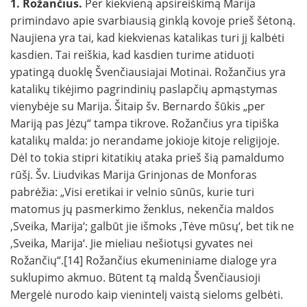
1. Rožančius.
Per kiekvieną apsireiškimą Marija
primindavo apie svarbiausią ginklą kovoje prieš šėtoną.
Naujiena yra tai, kad kiekvienas katalikas turi jį kalbėti
kasdien. Tai reiškia, kad kasdien turime atiduoti
ypatingą duoklę Švenčiausiajai Motinai. Rožančius yra
katalikų tikėjimo pagrindinių paslapčių apmąstymas
vienybėje su Marija. Šitaip šv. Bernardo šūkis „per
Mariją pas Jėzų“ tampa tikrove. Rožančius yra tipiška
katalikų malda: jo nerandame jokioje kitoje religijoje.
Dėl to tokia stipri kitatikių ataka prieš šią pamaldumo
rūšį. Šv. Liudvikas Marija Grinjonas de Monforas
pabrėžia: „Visi eretikai ir velnio sūnūs, kurie turi
matomus jų pasmerkimo ženklus, nekenčia maldos
,Sveika, Marija‘; galbūt jie išmoks ,Tėve mūsų‘, bet tik ne
,Sveika, Marija‘. Jie mieliau nešiotųsi gyvates nei
Rožančių“.[14] Rožančius ekumeniniame dialoge yra
suklupimo akmuo. Būtent tą maldą Švenčiausioji
Mergelė nurodo kaip vienintelį vaistą sieloms gelbėti.