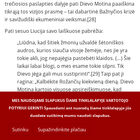
trečiosios paslapties dalyje pati Dievo Motina paaiškina
tikrąją tos vizijos prasmę – tai dabartinė Bažnyčios krizė
ir savižudiški ekumeniniai veiksmai.[28]
Pati sesuo Liucija savo laiškuose pabrėžia:
„Liūdna, kad šitiek žmonių užvaldė šėtoniškos
audros, kurios siaučia visoje žemėje, nes jie yra
tokie akli, jog nepajėgia pastebėti klaidos. (…) Šie
laikai labai blogi, o mes esame tokie silpni. Tik
Dievo jėga gali mus sustiprinti“.[29] Taip pat ji
ragina: „Kalbėkite Rožančių kiekvieną dieną. Dievo
Motina kartojo visuose apsireiškimuose, kad
nesileistume apgaunami klaidingų mokymų. Deja,
MES NAUDOJAME SLAPUKUS ŠIAME TINKLALAPYJE VARTOTOJO
tikinti liaudis dažnai yra mažai apsišvietusi ir
POTYRIUI GERINTI
Spausdami ant nuorodų šiame tinklalapyje jūs
lengvai patraukiama į klaidą. Todėl labiausiai
duodate sutikimą mums naudoti slapukus.
atsakingi tie, kurių pareiga vadovauti“.[30]
Sutinku
Supažindinkite plačiau
„Taip skaudu žiūrėti į tokį didžiulį ir tokios