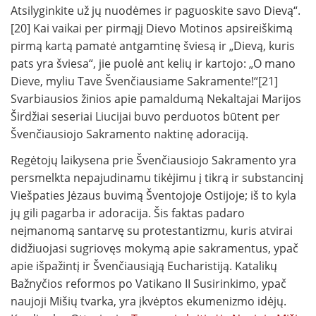
Atsilyginkite už jų nuodėmes ir paguoskite savo Dievą“.
[20] Kai vaikai per pirmąjį Dievo Motinos apsireiškimą
pirmą kartą pamatė antgamtinę šviesą ir „Dievą, kuris
pats yra šviesa“, jie puolė ant kelių ir kartojo: „O mano
Dieve, myliu Tave Švenčiausiame Sakramente!“[21]
Svarbiausios žinios apie pamaldumą Nekaltajai Marijos
Širdžiai seseriai Liucijai buvo perduotos būtent per
Švenčiausiojo Sakramento naktinę adoraciją.
Regėtojų laikysena prie Švenčiausiojo Sakramento yra
persmelkta nepajudinamu tikėjimu į tikrą ir substancinį
Viešpaties Jėzaus buvimą Šventojoje Ostijoje; iš to kyla
jų gili pagarba ir adoracija. Šis faktas padaro
neįmanomą santarvę su protestantizmu, kuris atvirai
didžiuojasi sugriovęs mokymą apie sakramentus, ypač
apie išpažintį ir Švenčiausiąją Eucharistiją. Katalikų
Bažnyčios reformos po Vatikano II Susirinkimo, ypač
naujoji Mišių tvarka, yra įkvėptos ekumenizmo idėjų.