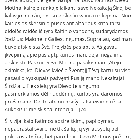
Švenčiausioji Mergelė Marija. Tai buvo Fatimos Dievo
Motina, kairėje rankoje laikanti savo Nekaltąją Širdį be
kalavijo ir rožių, bet su erškėčių vainiku ir liepsna. Nuo
kairiosios skersinio pusės ant altoriaus krito tarsi
didelės raidės iš tyro šaltinio vandens, sudarydamos
žodžius: Malonė ir Gailestingumas. Supratau, kad man
buvo atskleista Švč. Trejybės paslaptis. Aš gavau
įkvėpimą apie paslaptį, kurios man, deja, negalima
atskleisti. Paskui Dievo Motina pasakė man: ‚Atėjo
akimirka, kai Dievas kviečia Šventąjį Tėvą kartu su viso
pasaulio vyskupais pašvęsti Rusiją mano Nekaltajai
Širdžiai... Tiek sielų yra Dievo teisingumo
pasmerkiamos dėl nuodėmių, kurios yra daromos
prieš mane. Dėl to ateinu prašyti atsiteisimo už tai.
Aukokis ir melskis ta intencija.‘ “[24]
Ši vizija, kaip Fatimos apsireiškimų papildymas,
nepaprastai svarbi ne tik šalių, jų vyriausybių bei
politikos ateičiai, bet parodo ir Dievo Motinos požiūrį į