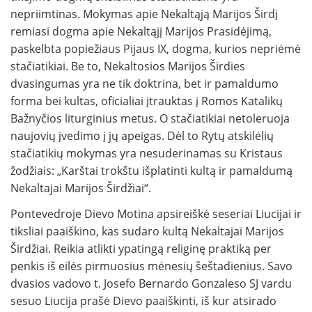
nepriimtinas. Mokymas apie Nekaltąją Marijos Širdį
remiasi dogma apie Nekaltąjį Marijos Prasidėjimą,
paskelbta popiežiaus Pijaus IX, dogma, kurios nepriėmė
stačiatikiai. Be to, Nekaltosios Marijos Širdies
dvasingumas yra ne tik doktrina, bet ir pamaldumo
forma bei kultas, oficialiai įtrauktas į Romos Katalikų
Bažnyčios liturginius metus. O stačiatikiai netoleruoja
naujovių įvedimo į jų apeigas. Dėl to Rytų atskilėlių
stačiatikių mokymas yra nesuderinamas su Kristaus
žodžiais: „Karštai trokštu išplatinti kultą ir pamaldumą
Nekaltajai Marijos Širdžiai“.
Pontevedroje Dievo Motina apsireiškė seseriai Liucijai ir
tiksliai paaiškino, kas sudaro kultą Nekaltajai Marijos
Širdžiai. Reikia atlikti ypatingą religinę praktiką per
penkis iš eilės pirmuosius mėnesių šeštadienius. Savo
dvasios vadovo t. Josefo Bernardo Gonzaleso SJ vardu
sesuo Liucija prašė Dievo paaiškinti, iš kur atsirado