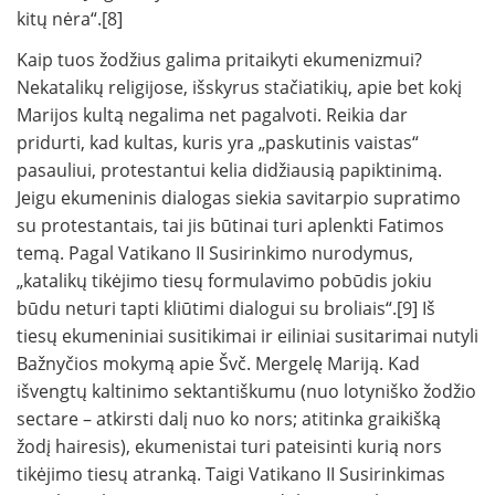
kitų nėra“.[8]
Kaip tuos žodžius galima pritaikyti ekumenizmui?
Nekatalikų religijose, išskyrus stačiatikių, apie bet kokį
Marijos kultą negalima net pagalvoti. Reikia dar
pridurti, kad kultas, kuris yra „paskutinis vaistas“
pasauliui, protestantui kelia didžiausią papiktinimą.
Jeigu ekumeninis dialogas siekia savitarpio supratimo
su protestantais, tai jis būtinai turi aplenkti Fatimos
temą. Pagal Vatikano II Susirinkimo nurodymus,
„katalikų tikėjimo tiesų formulavimo pobūdis jokiu
būdu neturi tapti kliūtimi dialogui su broliais“.[9] Iš
tiesų ekumeniniai susitikimai ir eiliniai susitarimai nutyli
Bažnyčios mokymą apie Švč. Mergelę Mariją. Kad
išvengtų kaltinimo sektantiškumu (nuo lotyniško žodžio
sectare – atkirsti dalį nuo ko nors; atitinka graikišką
žodį hairesis), ekumenistai turi pateisinti kurią nors
tikėjimo tiesų atranką. Taigi Vatikano II Susirinkimas