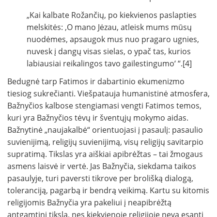
„Kai kalbate Rožančių, po kiekvienos paslapties
melskitės: ‚O mano Jėzau, atleisk mums mūsų
nuodėmes, apsaugok mus nuo pragaro ugnies,
nuvesk į dangų visas sielas, o ypač tas, kurios
labiausiai reikalingos tavo gailestingumo‘ “.[4]
Bedugnė tarp Fatimos ir dabartinio ekumenizmo
tiesiog sukrečianti. Viešpatauja humanistinė atmosfera,
Bažnyčios kalbose stengiamasi vengti Fatimos temos,
kuri yra Bažnyčios tėvų ir šventųjų mokymo aidas.
Bažnytinė „naujakalbė“ orientuojasi į pasaulį: pasaulio
suvienijimą, religijų suvienijimą, visų religijų savitarpio
supratimą. Tikslas yra aiškiai apibrėžtas – tai žmogaus
asmens laisvė ir vertė. Jas Bažnyčia, siekdama taikos
pasaulyje, turi paversti tikrove per brolišką dialogą,
toleranciją, pagarbą ir bendrą veikimą. Kartu su kitomis
religijomis Bažnyčia yra pakeliui į neapibrėžtą
antgamtinį tikslą, nes kiekvienoje religijoje neva esanti