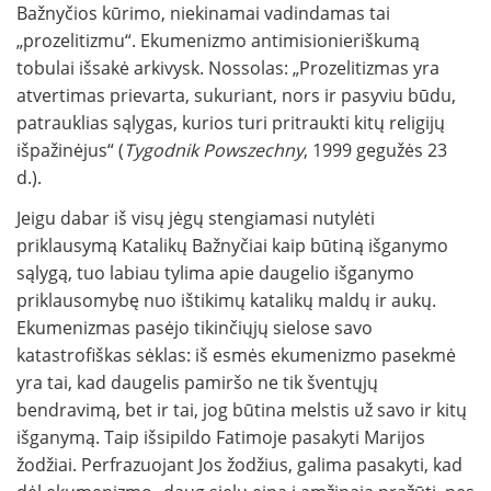
Bažnyčios kūrimo, niekinamai vadindamas tai
„prozelitizmu“. Ekumenizmo antimisionieriškumą
tobulai išsakė arkivysk. Nossolas: „Prozelitizmas yra
atvertimas prievarta, sukuriant, nors ir pasyviu būdu,
patrauklias sąlygas, kurios turi pritraukti kitų religijų
išpažinėjus“ (
Tygodnik Powszechny
, 1999 gegužės 23
d.).
Jeigu dabar iš visų jėgų stengiamasi nutylėti
priklausymą Katalikų Bažnyčiai kaip būtiną išganymo
sąlygą, tuo labiau tylima apie daugelio išganymo
priklausomybę nuo ištikimų katalikų maldų ir aukų.
Ekumenizmas pasėjo tikinčiųjų sielose savo
katastrofiškas sėklas: iš esmės ekumenizmo pasekmė
yra tai, kad daugelis pamiršo ne tik šventųjų
bendravimą, bet ir tai, jog būtina melstis už savo ir kitų
išganymą. Taip išsipildo Fatimoje pasakyti Marijos
žodžiai. Perfrazuojant Jos žodžius, galima pasakyti, kad