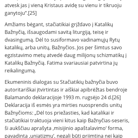
atvesk jas į vieną Kristaus avidę su vienu ir tikruoju
ganytoju“.[25]
Amžiams bėgant, stačiatikiai grįždavo į Katalikų
Bažnyčią, išsaugodami savitą liturgiją, teisę ir
dvasingumą. Dėl to susiformavo vadinamųjų Rytų
katalikų, arba unitų, Bažnyčios. Jos per šimtus savo
egzistavimo metų atvedė daug milijonų schizmatikų į
Katalikų Bažnyčią. Fatima svariausiai patvirtina jų
reikalingumą.
Ekumeninis dialogas su Stačiatikių bažnyčia buvo
autoritariškai įtvirtintas ir aiškiai apibrėžtas bendroje
Balamando deklaracijoje 1993 m. rugsėjo 24 d.[26]
Deklaracija iš esmės yra mirties nuosprendis unitų
Bažnyčioms: „Dėl tos priežasties, kad katalikai ir
stačiatikiai traktuoja vieni kitus kaip Bažnyčias-seseris,
ši aukščiau aprašyta ‚misijinio apaštalavimo‘ forma,
pavadinta ‚uniatizmu‘, negali būti priimtina nei kaip