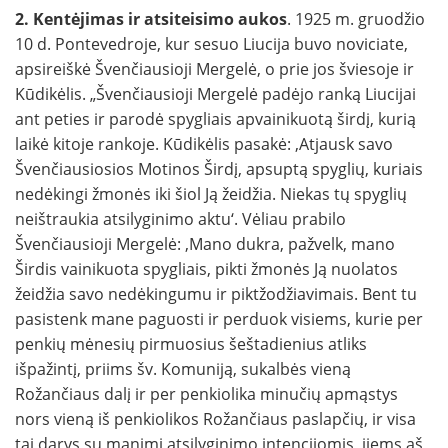
2. Kentėjimas ir atsiteisimo aukos
. 1925 m. gruodžio
10 d. Pontevedroje, kur sesuo Liucija buvo noviciate,
apsireiškė Švenčiausioji Mergelė, o prie jos šviesoje ir
Kūdikėlis. „Švenčiausioji Mergelė padėjo ranką Liucijai
ant peties ir parodė spygliais apvainikuotą širdį, kurią
laikė kitoje rankoje. Kūdikėlis pasakė: ‚Atjausk savo
Švenčiausiosios Motinos Širdį, apsuptą spyglių, kuriais
nedėkingi žmonės iki šiol Ją žeidžia. Niekas tų spyglių
neištraukia atsilyginimo aktu‘. Vėliau prabilo
Švenčiausioji Mergelė: ‚Mano dukra, pažvelk, mano
Širdis vainikuota spygliais, pikti žmonės Ją nuolatos
žeidžia savo nedėkingumu ir piktžodžiavimais. Bent tu
pasistenk mane paguosti ir perduok visiems, kurie per
penkių mėnesių pirmuosius šeštadienius atliks
išpažintį, priims šv. Komuniją, sukalbės vieną
Rožančiaus dalį ir per penkiolika minučių apmąstys
nors vieną iš penkiolikos Rožančiaus paslapčių, ir visa
tai darys su manimi atsilyginimo intencijomis, jiems aš