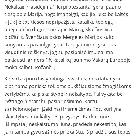
Nekaltąjį Prasidėjimą“. Jei protestantai gerai pažino
tiesą apie Mariją, negalima teigti, kad jie lieka be kaltės
– juk jie tos tiesos nepripažįsta. Katalikų teologų,
abejojančių dogmomis apie Mariją, skaičius yra
didžiulis. Švenčiausiosios Mergelės Marijos kulto
sunykimas pasaulyje, ypač tarp jaunimo, yra toks
visuotinis reiškinys, jog su pasibaisėjimu galima
paklausti, ar nors 1% katalikų jaunimo Vakarų Europoje
moka kalbėti Rožančių.
Ketvirtas punktas ypatingai svarbus, nes dabar yra
platinama panieka tokioms aukščiausioms žmogiškoms
vertybėms, kaip skaistybė ir nekaltybė. Tai vyksta be
ryžtingo hierarchų pasipriešinimo. Kartu
sankcionuojami įžeidimai ir šmeižimas Tos, kuri yra
skaistybės ir nekaltybės pavyzdys. Kai kas nors
įklimpsta į neskaistumo liūną, pradeda nekęsti to, kas
jam tampa gyvu sąžinės priekaištu. Iš pradžių susitepęs