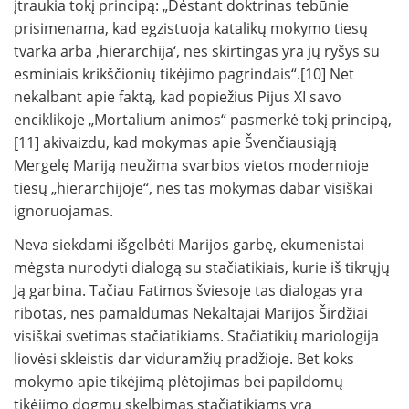
įtraukia tokį principą: „Dėstant doktrinas tebūnie
prisimenama, kad egzistuoja katalikų mokymo tiesų
tvarka arba ‚hierarchija‘, nes skirtingas yra jų ryšys su
esminiais krikščionių tikėjimo pagrindais“.[10] Net
nekalbant apie faktą, kad popiežius Pijus XI savo
enciklikoje „Mortalium animos“ pasmerkė tokį principą,
[11] akivaizdu, kad mokymas apie Švenčiausiąją
Mergelę Mariją neužima svarbios vietos modernioje
tiesų „hierarchijoje“, nes tas mokymas dabar visiškai
ignoruojamas.
Neva siekdami išgelbėti Marijos garbę, ekumenistai
mėgsta nurodyti dialogą su stačiatikiais, kurie iš tikrųjų
Ją garbina. Tačiau Fatimos šviesoje tas dialogas yra
ribotas, nes pamaldumas Nekaltajai Marijos Širdžiai
visiškai svetimas stačiatikiams. Stačiatikių mariologija
liovėsi skleistis dar viduramžių pradžioje. Bet koks
mokymo apie tikėjimą plėtojimas bei papildomų
tikėjimo dogmų skelbimas stačiatikiams yra