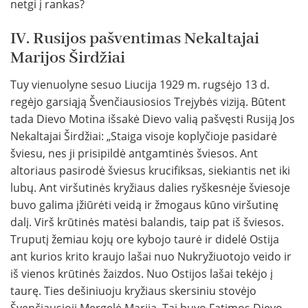
netgi į rankas?
IV. Rusijos pašventimas Nekaltajai
Marijos Širdžiai
Tuy vienuolyne sesuo Liucija 1929 m. rugsėjo 13 d.
regėjo garsiąją Švenčiausiosios Trejybės viziją. Būtent
tada Dievo Motina išsakė Dievo valią pašvęsti Rusiją Jos
Nekaltajai Širdžiai: „Staiga visoje koplyčioje pasidarė
šviesu, nes ji prisipildė antgamtinės šviesos. Ant
altoriaus pasirodė šviesus krucifiksas, siekiantis net iki
lubų. Ant viršutinės kryžiaus dalies ryškesnėje šviesoje
buvo galima įžiūrėti veidą ir žmogaus kūno viršutinę
dalį. Virš krūtinės matėsi balandis, taip pat iš šviesos.
Truputį žemiau kojų ore kybojo taurė ir didelė Ostija
ant kurios krito kraujo lašai nuo Nukryžiuotojo veido ir
iš vienos krūtinės žaizdos. Nuo Ostijos lašai tekėjo į
taurę. Ties dešiniuoju kryžiaus skersiniu stovėjo