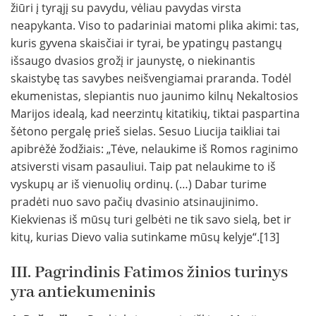
žiūri į tyrąjį su pavydu, vėliau pavydas virsta
neapykanta. Viso to padariniai matomi plika akimi: tas,
kuris gyvena skaisčiai ir tyrai, be ypatingų pastangų
išsaugo dvasios grožį ir jaunystę, o niekinantis
skaistybę tas savybes neišvengiamai praranda. Todėl
ekumenistas, slepiantis nuo jaunimo kilnų Nekaltosios
Marijos idealą, kad neerzintų kitatikių, tiktai paspartina
šėtono pergalę prieš sielas. Sesuo Liucija taikliai tai
apibrėžė žodžiais: „Tėve, nelaukime iš Romos raginimo
atsiversti visam pasauliui. Taip pat nelaukime to iš
vyskupų ar iš vienuolių ordinų. (…) Dabar turime
pradėti nuo savo pačių dvasinio atsinaujinimo.
Kiekvienas iš mūsų turi gelbėti ne tik savo sielą, bet ir
kitų, kurias Dievo valia sutinkame mūsų kelyje“.[13]
III. Pagrindinis Fatimos žinios turinys
yra antiekumeninis