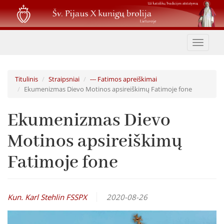
Pereiti
į
pagrindinį
turinį
Toggle
navigat
Titulinis
Straipsniai
--- Fatimos apreiškimai
Ekumenizmas Dievo Motinos apsireiškimų Fatimoje fone
Ekumenizmas Dievo
Motinos apsireiškimų
Fatimoje fone
Kun. Karl Stehlin FSSPX
2020-08-26