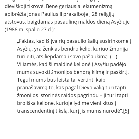
dieviškoji tikrovė. Bene geriausiai ekumenizmą
apibrėžia Jonas Paulius II prakalboje į 28 religijų
atstovus, baigdamas pasaulinę maldos dieną Asyžiuje
(1986 m. spalio 27 d.):
„Faktas, kad iš įvairių pasaulio šalių susirinkome į
Asyžių, yra ženklas bendro kelio, kuriuo žmonija
turi eiti, atsiliepdama į savo pašaukimą. (…)
Viliamės, kad ši maldinė kelionė į Asyžių padėjo
mums suvokti žmonijos bendrą kilmę ir paskirtį.
Tegul mums bus leista tai vertinti kaip
pranašavimą to, kas pagal Dievo valią turi tapti
žmonijos istorinės raidos pagrindu – ji turi tapti
broliška kelione, kurioje lydime vieni kitus į
transcendentinį tikslą, kurį Jis mums nurodė“.[5]