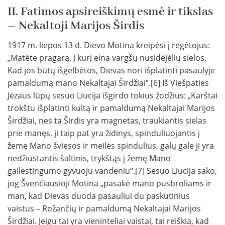
II. Fatimos apsireiškimų esmė ir tikslas
– Nekaltoji Marijos Širdis
1917 m. liepos 13 d. Dievo Motina kreipėsi į regėtojus:
„Matėte pragarą, į kurį eina vargšų nusidėjėlių sielos.
Kad jos būtų išgelbėtos, Dievas nori išplatinti pasaulyje
pamaldumą mano Nekaltajai Širdžiai“.[6] Iš Viešpaties
Jėzaus lūpų sesuo Liucija išgirdo tokius žodžius: „Karštai
trokštu išplatinti kultą ir pamaldumą Nekaltajai Marijos
Širdžiai, nes ta Širdis yra magnetas, traukiantis sielas
prie manęs, ji taip pat yra židinys, spinduliuojantis į
žemę Mano šviesos ir meilės spindulius, galų gale ji yra
nedžiūstantis šaltinis, trykštąs į žemę Mano
gailestingumo gyvuoju vandeniu“.[7] Sesuo Liucija sako,
jog Švenčiausioji Motina „pasakė mano pusbroliams ir
man, kad Dievas duoda pasauliui du paskutinius
vaistus – Rožančių ir pamaldumą Nekaltajai Marijos
Širdžiai. Jeigu tai yra vieninteliai vaistai, tai reiškia, kad