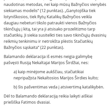
naudotinas metodas, nei kaip mūsų Bažnyčios vienybės
siekiamas modelis“ (12 punktas). „Ganytojiška tiek
lotyniškosios, tiek Rytų Katalikų Bažnyčios veikla
daugiau nebeturi tikslo patraukti vienos Bažnyčios
tikinčiųjų į kitą, tai yra ji atsisako prozelitizmo tarp
stačiatikių. Ji siekia susitelkti ties savo tikinčiųjų dvasinių
reikmių tenkinimu ir netrokšta plėstis Stačiatikių
Bažnyčios sąskaita“ (22 punktas).
Balamando deklaracija iš esmės neigia galimybę
pašvęsti Rusiją Nekaltajai Marijos Širdžiai, nes:
a) kaip minėjome aukščiau, stačiatikiai
nepripažįsta Nekaltosios Marijos Širdies kulto;
b) šis pašventimas veda į atsivertimą katalikybėn.
Dėl to Balamando deklaraciją reikia laikyti aiškiai
priešiška Fatimos dvasiai.