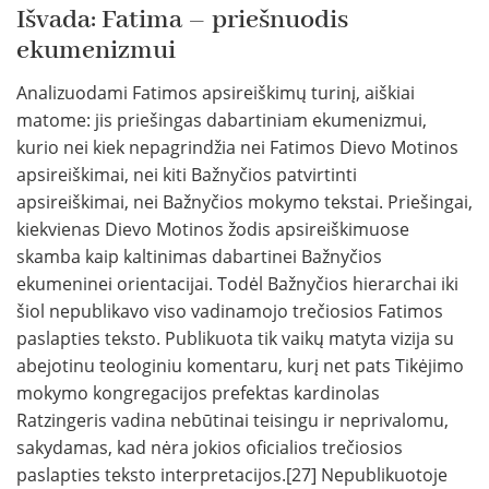
Išvada: Fatima – priešnuodis
ekumenizmui
Analizuodami Fatimos apsireiškimų turinį, aiškiai
matome: jis priešingas dabartiniam ekumenizmui,
kurio nei kiek nepagrindžia nei Fatimos Dievo Motinos
apsireiškimai, nei kiti Bažnyčios patvirtinti
apsireiškimai, nei Bažnyčios mokymo tekstai. Priešingai,
kiekvienas Dievo Motinos žodis apsireiškimuose
skamba kaip kaltinimas dabartinei Bažnyčios
ekumeninei orientacijai. Todėl Bažnyčios hierarchai iki
šiol nepublikavo viso vadinamojo trečiosios Fatimos
paslapties teksto. Publikuota tik vaikų matyta vizija su
abejotinu teologiniu komentaru, kurį net pats Tikėjimo
mokymo kongregacijos prefektas kardinolas
Ratzingeris vadina nebūtinai teisingu ir neprivalomu,
sakydamas, kad nėra jokios oficialios trečiosios
paslapties teksto interpretacijos.[27] Nepublikuotoje