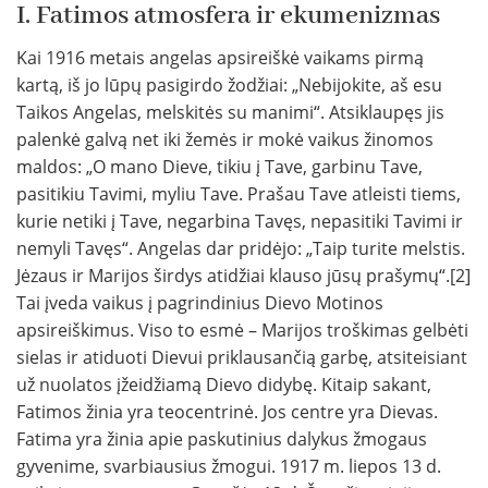
I. Fatimos atmosfera ir ekumenizmas
Kai 1916 metais angelas apsireiškė vaikams pirmą
kartą, iš jo lūpų pasigirdo žodžiai: „Nebijokite, aš esu
Taikos Angelas, melskitės su manimi“. Atsiklaupęs jis
palenkė galvą net iki žemės ir mokė vaikus žinomos
maldos: „O mano Dieve, tikiu į Tave, garbinu Tave,
pasitikiu Tavimi, myliu Tave. Prašau Tave atleisti tiems,
kurie netiki į Tave, negarbina Tavęs, nepasitiki Tavimi ir
nemyli Tavęs“. Angelas dar pridėjo: „Taip turite melstis.
Jėzaus ir Marijos širdys atidžiai klauso jūsų prašymų“.[2]
Tai įveda vaikus į pagrindinius Dievo Motinos
apsireiškimus. Viso to esmė – Marijos troškimas gelbėti
sielas ir atiduoti Dievui priklausančią garbę, atsiteisiant
už nuolatos įžeidžiamą Dievo didybę. Kitaip sakant,
Fatimos žinia yra teocentrinė. Jos centre yra Dievas.
Fatima yra žinia apie paskutinius dalykus žmogaus
gyvenime, svarbiausius žmogui. 1917 m. liepos 13 d.