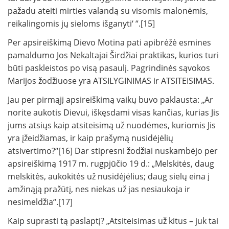
pažadu ateiti mirties valandą su visomis malonėmis,
reikalingomis jų sieloms išganyti‘ “.[15]
Per apsireiškimą Dievo Motina pati apibrėžė esmines
pamaldumo Jos Nekaltajai Širdžiai praktikas, kurios turi
būti paskleistos po visą pasaulį. Pagrindinės sąvokos
Marijos žodžiuose yra ATSILYGINIMAS ir ATSITEISIMAS.
Jau per pirmąjį apsireiškimą vaikų buvo paklausta: „Ar
norite aukotis Dievui, iškęsdami visas kančias, kurias Jis
jums atsiųs kaip atsiteisimą už nuodėmes, kuriomis Jis
yra įžeidžiamas, ir kaip prašymą nusidėjėlių
atsivertimo?“[16] Dar stipresni žodžiai nuskambėjo per
apsireiškimą 1917 m. rugpjūčio 19 d.: „Melskitės, daug
melskitės, aukokitės už nusidėjėlius; daug sielų eina į
amžinąją pražūtį, nes niekas už jas nesiaukoja ir
nesimeldžia“.[17]
Kaip suprasti tą paslaptį? „Atsiteisimas už kitus – juk tai