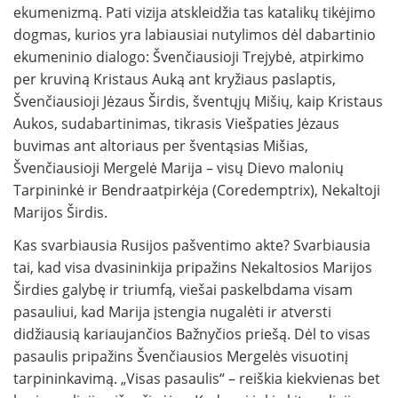
ekumenizmą. Pati vizija atskleidžia tas katalikų tikėjimo
dogmas, kurios yra labiausiai nutylimos dėl dabartinio
ekumeninio dialogo: Švenčiausioji Trejybė, atpirkimo
per kruviną Kristaus Auką ant kryžiaus paslaptis,
Švenčiausioji Jėzaus Širdis, šventųjų Mišių, kaip Kristaus
Aukos, sudabartinimas, tikrasis Viešpaties Jėzaus
buvimas ant altoriaus per šventąsias Mišias,
Švenčiausioji Mergelė Marija – visų Dievo malonių
Tarpininkė ir Bendraatpirkėja (Coredemptrix), Nekaltoji
Marijos Širdis.
Kas svarbiausia Rusijos pašventimo akte? Svarbiausia
tai, kad visa dvasininkija pripažins Nekaltosios Marijos
Širdies galybę ir triumfą, viešai paskelbdama visam
pasauliui, kad Marija įstengia nugalėti ir atversti
didžiausią kariaujančios Bažnyčios priešą. Dėl to visas
pasaulis pripažins Švenčiausios Mergelės visuotinį
tarpininkavimą. „Visas pasaulis“ – reiškia kiekvienas bet