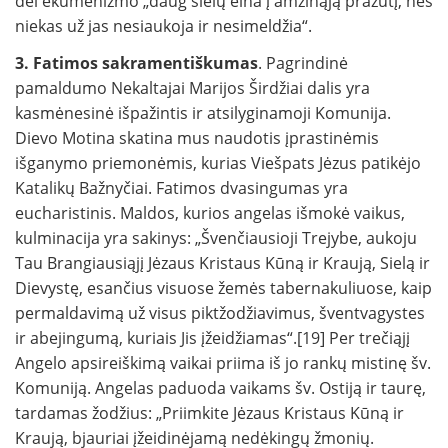
dėl ekumenizmo „daug sielų eina į amžinąją pražūtį, nes
niekas už jas nesiaukoja ir nesimeldžia“.
3. Fatimos sakramentiškumas
. Pagrindinė
pamaldumo Nekaltajai Marijos Širdžiai dalis yra
kasmėnesinė išpažintis ir atsilyginamoji Komunija.
Dievo Motina skatina mus naudotis įprastinėmis
išganymo priemonėmis, kurias Viešpats Jėzus patikėjo
Katalikų Bažnyčiai. Fatimos dvasingumas yra
eucharistinis. Maldos, kurios angelas išmokė vaikus,
kulminacija yra sakinys: „Švenčiausioji Trejybe, aukoju
Tau Brangiausiąjį Jėzaus Kristaus Kūną ir Kraują, Sielą ir
Dievystę, esančius visuose žemės tabernakuliuose, kaip
permaldavimą už visus piktžodžiavimus, šventvagystes
ir abejingumą, kuriais Jis įžeidžiamas“.[19] Per trečiąjį
Angelo apsireiškimą vaikai priima iš jo rankų mistinę šv.
Komuniją. Angelas paduoda vaikams šv. Ostiją ir taurę,
tardamas žodžius: „Priimkite Jėzaus Kristaus Kūną ir
Kraują, bjauriai įžeidinėjamą nedėkingų žmonių.