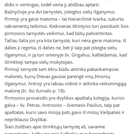
didis ir vertingas, todėl verta jį atidžiau aptarti.
Bažnyčioje yra dvi tarnystės, įsteigtos sielų išganymui.
Pirmoji yra gerai matoma – tai hierarchinė tvarka, sukurta
sakramentų teikimui. Kiekvienas tikintysis turi pasiduoti šios
pirmosios tarnystės veikimui, kad būtų pašventintas.
Tačiau šalia jos yra kita tarnystė, kuri nėra gerai matoma. Iš
dalies ji regima, iš dalies ne, bet ji taip pat įsteigta sielų
išganymui, ir ją turi omenyje šv. Grigalius, kalbėdamas, kad
išrinktieji tampa sielų mokytojais.
Pirmoji tarnystė tam tikru būdu atitinka pakankamąsias
malones, kurių Dievas gausiai parengė visų žmonių
išganymui. Antroji yra labiau vidinė ir atitinka veiksmingąją
malonę (žr. šio žurnalo p. 18).
Pirmosios provaizdis yra dvylikos apaštalų kolegija, kurios
galva – šv. Petras. Antrosios – šventasis Paulius, taip pat
apaštalas, kuris savo misiją pats gavo iš mūsų Viešpaties ir
nepriklauso Dvylikai.
Šiais žodžiais apie išrinktųjų tarnystę aš, savaime
suprantama, kalbu ne apie kažkokią nuo hierarchinės