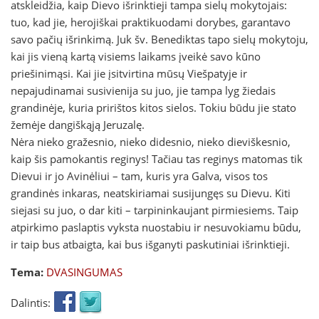
atskleidžia, kaip Dievo išrinktieji tampa sielų mokytojais:
tuo, kad jie, herojiškai praktikuodami dorybes, garantavo
savo pačių išrinkimą. Juk šv. Benediktas tapo sielų mokytoju,
kai jis vieną kartą visiems laikams įveikė savo kūno
priešinimąsi. Kai jie įsitvirtina mūsų Viešpatyje ir
nepajudinamai susivienija su juo, jie tampa lyg žiedais
grandinėje, kuria pririštos kitos sielos. Tokiu būdu jie stato
žemėje dangiškąją Jeruzalę.
Nėra nieko gražesnio, nieko didesnio, nieko dieviškesnio,
kaip šis pamokantis reginys! Tačiau tas reginys matomas tik
Dievui ir jo Avinėliui – tam, kuris yra Galva, visos tos
grandinės inkaras, neatskiriamai susijungęs su Dievu. Kiti
siejasi su juo, o dar kiti – tarpininkaujant pirmiesiems. Taip
atpirkimo paslaptis vyksta nuostabiu ir nesuvokiamu būdu,
ir taip bus atbaigta, kai bus išganyti paskutiniai išrinktieji.
Tema:
DVASINGUMAS
Dalintis: