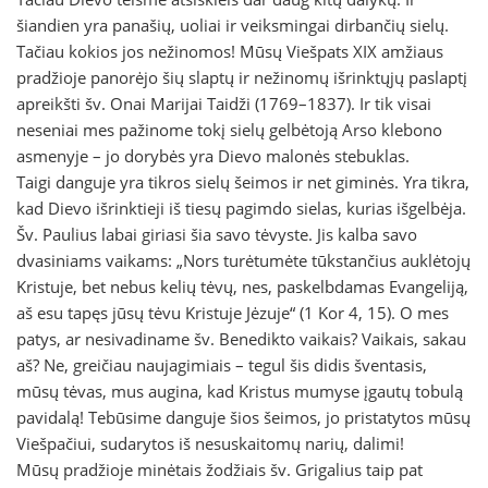
šiandien yra panašių, uoliai ir veiksmingai dirbančių sielų.
Tačiau kokios jos nežinomos! Mūsų Viešpats XIX amžiaus
pradžioje panorėjo šių slaptų ir nežinomų išrinktųjų paslaptį
apreikšti šv. Onai Marijai Taidži (1769–1837). Ir tik visai
neseniai mes pažinome tokį sielų gelbėtoją Arso klebono
asmenyje – jo dorybės yra Dievo malonės stebuklas.
Taigi danguje yra tikros sielų šeimos ir net giminės. Yra tikra,
kad Dievo išrinktieji iš tiesų pagimdo sielas, kurias išgelbėja.
Šv. Paulius labai giriasi šia savo tėvyste. Jis kalba savo
dvasiniams vaikams: „Nors turėtumėte tūkstančius auklėtojų
Kristuje, bet nebus kelių tėvų, nes, paskelbdamas Evangeliją,
aš esu tapęs jūsų tėvu Kristuje Jėzuje“ (1 Kor 4, 15). O mes
patys, ar nesivadiname šv. Benedikto vaikais? Vaikais, sakau
aš? Ne, greičiau naujagimiais – tegul šis didis šventasis,
mūsų tėvas, mus augina, kad Kristus mumyse įgautų tobulą
pavidalą! Tebūsime danguje šios šeimos, jo pristatytos mūsų
Viešpačiui, sudarytos iš nesuskaitomų narių, dalimi!
Mūsų pradžioje minėtais žodžiais šv. Grigalius taip pat