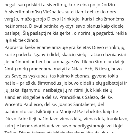
negali sau priskirti atsivertimų, kurie eina po jo žodžių.
Atsivertimai mūsų Viešpaties suteikiami dėl kokio nors
vargšo, mažo gerojo Dievo išrinktojo, kuris lieka žmonėms
nežinomas. Dievui patinka vykdyti savo planus kaip didelę
paslaptį. Šią paslaptį reikia gerbti, o norint ją pagerbti, reikia
ją šiek tiek žinoti.
Paprastai kiekviename amžiuje yra keletas Dievo išrinktųjų,
kurie padeda išganyti didelį skaičių sielų. Tačiau dažniausiai
jie nežinomi ar bent netampa garsūs. Tik po šimto ar dviejų
šimtų metų pradedama matyti aiškiau. Ach, iš tiesų, buvo
tas Savojos vyskupas, tas kaimo klebonas, gyveno tokia
našlė – prieš du šimtmečius jie buvo dideli sielų gelbėtojai ir
jų įtaka išganymui nesibaigė jų mirtimi. Juk kiek sielų
šiandien išsigelbėja dėl šv. Pranciškaus Salezo, dėl šv.
Vincento Pauliečio, dėl šv. Joanos Šantalietės, dėl
palaimintosios Įsikūnijimo Marijos! Pastebėkite, kaip tie
Dievo išrinktieji pažindavo vienas kitą, vienas kitą traukdavo,
kaip jie bendradarbiaudavo savo neprilygstamoje veikloje!
Tačiau Dievo teisme atsiskleis dar daug kitų dalykų. Ir