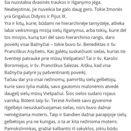
šia nuostabia dvasinės traukos ir išganymo jėga.
Neabejotinai, jie nuveikia be galo daug gero. Tokie žmonės
yra Grigalius Didysis ir Pijus IX.
Yra ir kitų, kurie, būdami ne hierarchinėje tarnystėje, atlieka
labai veiksmingą misiją sielų išganymui, arba tokių, kurie dėl
tos misijos, kurią turi dėl savo hierarchinio rango, daro
poveikį visai Bažnyčiai – tokie buvo šv. Benediktas ir šv.
Pranciškus Asyžietis. Kas galėtų suskaičiuoti sielas, kurias tie
šventieji patraukė prie mūsų Viešpaties? Tai ir šv. Karolis
Boromiejus, ir šv. Pranciškus Salezas. Aišku, kad visa
Bažnyčia patyrė jų pašventinantį poveikį.
Tačiau dar yra visai nežinomų, pamirštų sielų gelbėtojų,
kurie savo tylia malda, savo gautomis malonėmis atvedė
daugelį sielų mūsų Viešpačiui. Šios sielos sudaro rojaus
vainiką. Būtent taip šv. Teresė Avilietė savo gyvenime
išgelbėjo nesuskaičiuojamas sielas, nors buvo dažnai
nemėgstama moteris. Taip ir šiandien dažnai parapijoje sielų
gelbėtojas yra ne kunigas, o ta ar kita nežinoma moteris.
Pamokslininkas, gražiai kalbantis iš sakyklos, jokiu būdu