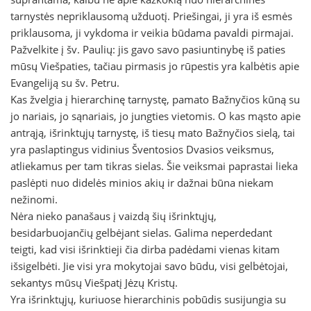
tarnystės nepriklausomą užduotį. Priešingai, ji yra iš esmės
priklausoma, ji vykdoma ir veikia būdama pavaldi pirmajai.
Pažvelkite į šv. Paulių: jis gavo savo pasiuntinybę iš paties
mūsų Viešpaties, tačiau pirmasis jo rūpestis yra kalbėtis apie
Evangeliją su šv. Petru.
Kas žvelgia į hierarchinę tarnystę, pamato Bažnyčios kūną su
jo nariais, jo sąnariais, jo jungties vietomis. O kas mąsto apie
antrąją, išrinktųjų tarnystę, iš tiesų mato Bažnyčios sielą, tai
yra paslaptingus vidinius Šventosios Dvasios veiksmus,
atliekamus per tam tikras sielas. Šie veiksmai paprastai lieka
paslėpti nuo didelės minios akių ir dažnai būna niekam
nežinomi.
Nėra nieko panašaus į vaizdą šių išrinktųjų,
besidarbuojančių gelbėjant sielas. Galima neperdedant
teigti, kad visi išrinktieji čia dirba padėdami vienas kitam
išsigelbėti. Jie visi yra mokytojai savo būdu, visi gelbėtojai,
sekantys mūsų Viešpatį Jėzų Kristų.
Yra išrinktųjų, kuriuose hierarchinis pobūdis susijungia su