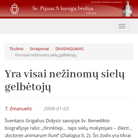
Pereiti
į
pagrindinį
turinį
Toggle
navigat
Titulinis
Straipsniai
DVASINGUMAS
Yra visai nežinomų sielų gelbėtojų
Yra visai nežinomų sielų
gelbėtojų
T. Emanuelis
2008-01-03
Šventasis Grigalius Didysis savojoje šv. Benedikto
biografijoje rašo: „Išrinktieji... taps sielų mokytojais –
Electi...
doctores animarum fiunt
“ (
Dialogus
II, 2). Šis žodis yra tikrai