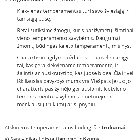
Kiekvienas temperamentas turi savo šviesiąją ir
tamsiąją pusę.
Retai sutiksime žmogų, kuris pasižymėtų išimtinai
vieno temperamento savybėmis. Daugumai
žmonių būdingas keleto temperamentų mišinys.
Charakterio ugdymo užduotis ‒ puoselėti ar įgyti
tai, kas gera kiekviename temperamente, ir
šalintis ar nusikratyti to, kas juose bloga. Čia ir vėl
iškiliausias pavyzdys mums yra Viešpats Jėzus: Jo
charakteris pasižymėjo geriausiomis kiekvieno
temperamento savybėmis ir neturėjo nė
menkiausių trūkumų ar silpnybių.
Atskiriems temperamentams būdingi šie
trūkumai
:
a) Sangvinikas linksta į lengvabūdiškumą,