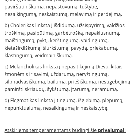
paviršutiniškumą, nepastovumą, tuštybę,
nesaikingumą, neskaistumą, melavimą ir perdėjimą.
b) Cholerikas linksta į išdidumą, užsispyrimą, valdžios
troškimą, pasipūtimą, garbėtrošką, nepaklusnumą,
maištingumą, pyktį, kerštingumą, vaidingumą,
kietaširdiškumą, šiurkštumą, pavydą, priekabumą,
klastingumą, veidmainiškumą.
c) Melancholikas linksta į nepasitikėjimą Dievu, kitais
žmonėmis ir savimi, uždarumą, neryžtingumą,
silpnadvasiškumą, bailumą, priešiškumą, nesugebėjimą
pamiršti skriaudų, šykštumą, įtarumą, neramumą.
d) Flegmatikas linksta į tingumą, išglebimą, plepumą,
nepunktualumą, nesaikingumą ir neskaistybę.
Atskiriems temperamentams būdingi šie
privalumai
: