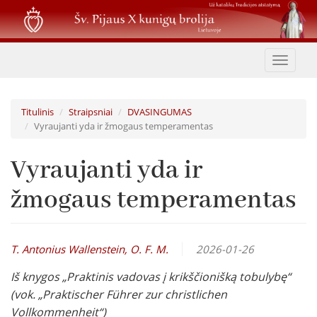
Pereiti
į
pagrindinį
turinį
Toggle
navigat
Titulinis
Straipsniai
DVASINGUMAS
Vyraujanti yda ir žmogaus temperamentas
Vyraujanti yda ir
žmogaus temperamentas
T. Antonius Wallenstein, O. F. M.
2026-01-26
Iš knygos „Praktinis vadovas į krikščionišką tobulybę“
(vok. „Praktischer Führer zur christlichen
Vollkommenheit“)