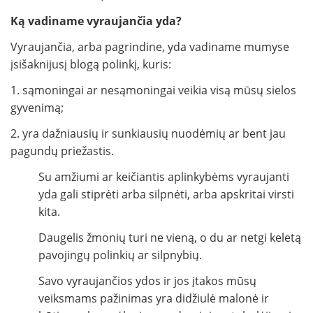
Ką vadiname vyraujančia yda?
Vyraujančia, arba pagrindine, yda vadiname mumyse
įsišaknijusį blogą polinkį, kuris:
1. sąmoningai ar nesąmoningai veikia visą mūsų sielos
gyvenimą;
2. yra dažniausių ir sunkiausių nuodėmių ar bent jau
pagundų priežastis.
Su amžiumi ar keičiantis aplinkybėms vyraujanti
yda gali stiprėti arba silpnėti, arba apskritai virsti
kita.
Daugelis žmonių turi ne vieną, o du ar netgi keletą
pavojingų polinkių ar silpnybių.
Savo vyraujančios ydos ir jos įtakos mūsų
veiksmams pažinimas yra didžiulė malonė ir