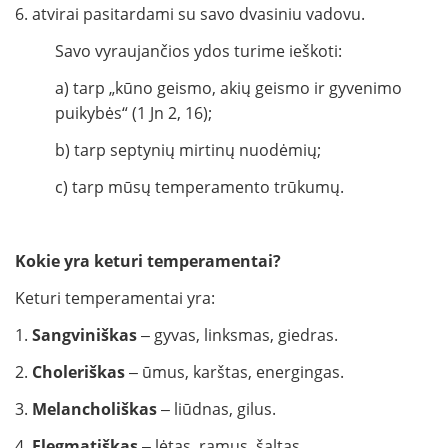
6. atvirai pasitardami su savo dvasiniu vadovu.
Savo vyraujančios ydos turime ieškoti:
a) tarp „kūno geismo, akių geismo ir gyvenimo
puikybės“ (1 Jn 2, 16);
b) tarp septynių mirtinų nuodėmių;
c) tarp mūsų temperamento trūkumų.
Kokie yra keturi temperamentai?
Keturi temperamentai yra:
1.
Sangviniškas
‒ gyvas, linksmas, giedras.
2.
Choleriškas
‒ ūmus, karštas, energingas.
3.
Melancholiškas
‒ liūdnas, gilus.
4.
Flegmatiškas
‒ lėtas, ramus, šaltas.