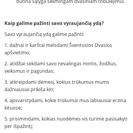
būtina sąlyga sėkmingam dvasiniam tobulėjimui.
Kaip galime pažinti savo vyraujančią ydą?
Savo vyraujančią ydą galime pažinti:
1. dažnai ir karštai melsdami Šventosios Dvasios
apšvietimo;
2. atidžiai sekdami savo nevalingas mintis, žodžius,
veiksmus ir pagundas;
3. atkreipdami dėmesį, kokius trūkumus mums
dažniausiai prikiša kiti;
4. apsvarstydami, kokie trūkumai mus labiausiai erzina
kituose;
5. prisimindami, kokias nuodėmes vis turime pasisakyti
per išpažintį;