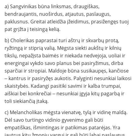
a) Sangvinikas būna linksmas, draugiškas,
bendraujantis, nuoširdus, atjautus, paslaugus,
paklusnus. Greitai atleidžia įžeidimus, prasižengęs tuoj
pat grįžta į teisingą kelią.
b) Cholerikas paprastai turi aštrų ir skvarbų protą,
ryžtingą ir stiprią valią. Mėgsta siekti aukštų ir kilnių
tikslų, nepažįsta baimės ir niekada nedvejoja, uoliai ir
energingai vykdo savo planus bei pasiryžimus, dirba
sparčiai ir stropiai. Maldoje būna susikaupęs, kančiose
‒ kantrus ir pasiryžęs aukotis. Palyginti nesunkiai laikosi
skaistybės. Kadangi pasitiki savimi ir kalba trumpai,
aiškiai bei konkrečiai ‒ nesunkiai įgyja kitų pagarbą ir
toli siekiančią įtaką.
c) Melancholikas mėgsta vienatvę, tylą ir vidinę maldą.
Dėl savo turtingo vidinio gyvenimo gali būti
empatiškas, išmintingas ir patikimas patarėjas. Yra
jautrus kitų žmonių vargui ir gali būti labai paslaugus