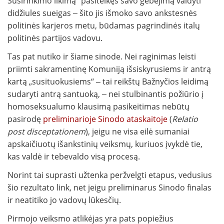
Susirinkimo likimą“ pasitelkęs savo gebėjimą valdyti
didžiules sueigas ‒ šito jis išmoko savo ankstesnės
politinės karjeros metu, būdamas pagrindinės italų
politinės partijos vadovu.
Tas pat nutiko ir šiame sinode. Nei raginimas leisti
priimti sakramentinę Komuniją išsiskyrusiems ir antrą
kartą „susituokusiems“ ‒ tai reikštų Bažnyčios leidimą
sudaryti antrą santuoką, ‒ nei stulbinantis požiūrio į
homoseksualumo klausimą pasikeitimas nebūtų
pasirodę
preliminarioje Sinodo ataskaitoje
(
Relatio
post disceptationem
), jeigu ne visa eilė sumaniai
apskaičiuotų išankstinių veiksmų, kuriuos įvykdė tie,
kas valdė ir tebevaldo visą procesą.
Norint tai suprasti užtenka peržvelgti etapus, vedusius
šio rezultato link, net jeigu preliminarus Sinodo finalas
ir neatitiko jo vadovų lūkesčių.
Pirmojo veiksmo atlikėjas yra pats popiežius