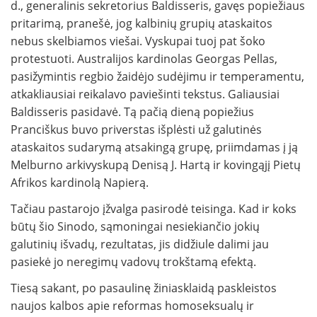
d., generalinis sekretorius Baldisseris, gavęs popiežiaus
pritarimą, pranešė, jog kalbinių grupių ataskaitos
nebus skelbiamos viešai. Vyskupai tuoj pat šoko
protestuoti. Australijos kardinolas Georgas Pellas,
pasižymintis regbio žaidėjo sudėjimu ir temperamentu,
atkakliausiai reikalavo paviešinti tekstus. Galiausiai
Baldisseris pasidavė. Tą pačią dieną popiežius
Pranciškus buvo priverstas išplėsti už galutinės
ataskaitos sudarymą atsakingą grupę, priimdamas į ją
Melburno arkivyskupą Denisą J. Hartą ir kovingąjį Pietų
Afrikos kardinolą Napierą.
Tačiau pastarojo įžvalga pasirodė teisinga. Kad ir koks
būtų šio Sinodo, sąmoningai nesiekiančio jokių
galutinių išvadų, rezultatas, jis didžiule dalimi jau
pasiekė jo neregimų vadovų trokštamą efektą.
Tiesą sakant, po pasaulinę žiniasklaidą paskleistos
naujos kalbos apie reformas homoseksualų ir