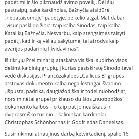
padėtimi ir šio piktnaudžiavimo poveikį. Dėl šių
pastraipų, sakė kardinolas, Bažnyčia atsidūrė
„nepataisomoje“ padėtyje, be kelio atgal. Mat dabar
„visur pasklido žinia: taip kalba Sinodas, taip kalba
Katalikų Bažnyčia. Nesvarbu, kaip stengsimės taisyti
padėtį, kad ir ką vėliau sakytume, tai atrodys kaip
avarijos padarinių likvidavimas“.
Iš tikrųjų Preliminarią ataskaitą visiškai sudirbo visos
dešimt kalbinių grupių, į kurias pasiskirstę Sinodo tėvai
vedė diskusijas. Prancūzakalbės „Gallicus B“ grupės
atstovas dokumento kalbą negailestingai išvadino
„išpūsta, padrika, daugiažodiška ir todėl nuobodžia“,
nors minėtai grupei priklauso du šios „nuobodžios“
dokumento kalbos ‒ o taip pat jo neaiškaus ir
dviprasmiško turinio ‒ šalininkai: kardinolai
Christophas Schönbornas ir Godfriedas Daneelsas.
Susirinkimui atnaujinus darbą ketvirtadienį, spalio 16