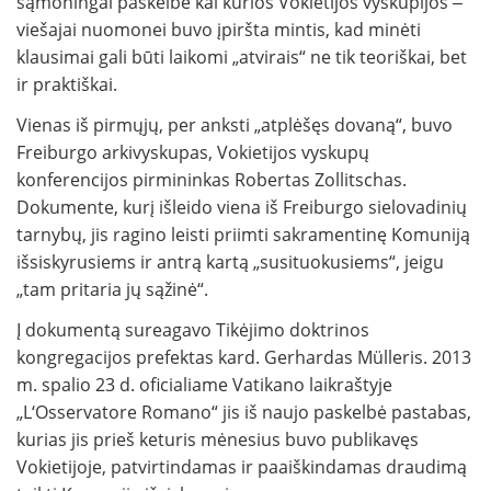
sąmoningai paskelbė kai kurios Vokietijos vyskupijos ‒
viešajai nuomonei buvo įpiršta mintis, kad minėti
klausimai gali būti laikomi „atvirais“ ne tik teoriškai, bet
ir praktiškai.
Vienas iš pirmųjų, per anksti „atplėšęs dovaną“, buvo
Freiburgo arkivyskupas, Vokietijos vyskupų
konferencijos pirmininkas Robertas Zollitschas.
Dokumente, kurį išleido viena iš Freiburgo sielovadinių
tarnybų, jis ragino leisti priimti sakramentinę Komuniją
išsiskyrusiems ir antrą kartą „susituokusiems“, jeigu
„tam pritaria jų sąžinė“.
Į dokumentą sureagavo Tikėjimo doktrinos
kongregacijos prefektas kard. Gerhardas Mülleris. 2013
m. spalio 23 d. oficialiame Vatikano laikraštyje
„L‘Osservatore Romano“ jis iš naujo paskelbė pastabas,
kurias jis prieš keturis mėnesius buvo publikavęs
Vokietijoje, patvirtindamas ir paaiškindamas draudimą