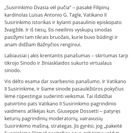
„Susirinkimo Dvasia vėl pučia“ ‒ pasakė Filipinų
kardinolas Luisas Antonio G. Tagle, Vatikano II
Susirinkimo istorikas ir kylanti pasaulinio episkopato
žvaigždė. Ir iš tiesų, šis neeilinis vyskupų sinodas
pasižymi tam tikrais bruožais, kurie buvo būdingi ir
anam didžiam Bažnyčios renginiui.
Labiausiai į akis krentantis panašumas ‒ skirtumas tarp
tikrojo Sinodo ir žiniasklaidos sukurto virtualaus
sinodo.
Vis dėlto esama dar svarbesnio panašumo. Ir Vatikano
II Susirinkime, ir šiame sinode pasaulėžiūros pokyčius
lėmė rūpestingai suderinti veiksmai. Tai išdidžiai
patvirtino pats Vatikano II Susirinkimo pagrindinio
vaidmens atlikėjas kun. Giuseppe Dossetti ‒ patyręs
keturių pagrindinių moderatorių, vairavusių
Susirinkimo mašiną, strategas. Jis gyrėsi, jog „pakeitė