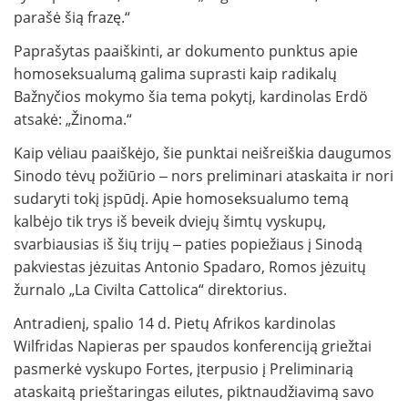
parašė šią frazę.“
Paprašytas paaiškinti, ar dokumento punktus apie
homoseksualumą galima suprasti kaip radikalų
Bažnyčios mokymo šia tema pokytį, kardinolas Erdö
atsakė: „Žinoma.“
Kaip vėliau paaiškėjo, šie punktai neišreiškia daugumos
Sinodo tėvų požiūrio ‒ nors preliminari ataskaita ir nori
sudaryti tokį įspūdį. Apie homoseksualumo temą
kalbėjo tik trys iš beveik dviejų šimtų vyskupų,
svarbiausias iš šių trijų ‒ paties popiežiaus į Sinodą
pakviestas jėzuitas Antonio Spadaro, Romos jėzuitų
žurnalo „La Civilta Cattolica“ direktorius.
Antradienį, spalio 14 d. Pietų Afrikos kardinolas
Wilfridas Napieras per spaudos konferenciją griežtai
pasmerkė vyskupo Fortes, įterpusio į Preliminarią
ataskaitą prieštaringas eilutes, piktnaudžiavimą savo