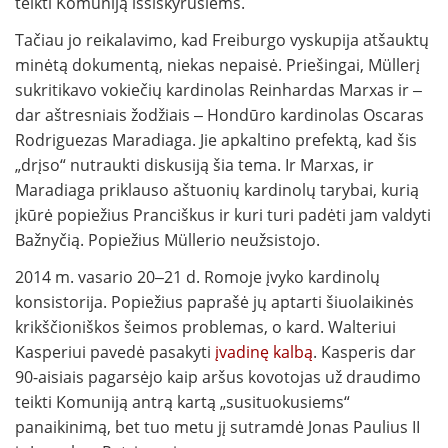
teikti Komuniją išsiskyrusiems.
Tačiau jo reikalavimo, kad Freiburgo vyskupija atšauktų
minėtą dokumentą, niekas nepaisė. Priešingai, Müllerį
sukritikavo vokiečių kardinolas Reinhardas Marxas ir ‒
dar aštresniais žodžiais ‒ Hondūro kardinolas Oscaras
Rodriguezas Maradiaga. Jie apkaltino prefektą, kad šis
„drįso“ nutraukti diskusiją šia tema. Ir Marxas, ir
Maradiaga priklauso aštuonių kardinolų tarybai, kurią
įkūrė popiežius Pranciškus ir kuri turi padėti jam valdyti
Bažnyčią. Popiežius Müllerio neužsistojo.
2014 m. vasario 20‒21 d. Romoje įvyko kardinolų
konsistorija. Popiežius paprašė jų aptarti šiuolaikinės
krikščioniškos šeimos problemas, o kard. Walteriui
Kasperiui pavedė pasakyti
įvadinę kalbą
. Kasperis dar
90-aisiais pagarsėjo kaip aršus kovotojas už draudimo
teikti Komuniją antrą kartą „susituokusiems“
panaikinimą, bet tuo metu jį sutramdė Jonas Paulius II