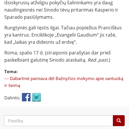
išsiskyrusių atžvilgiu pokyčių šalininkams yra daug
naudingesnės nei Sinodo tėvų pritarimas Kasperio ir
Sparado pasiūlymams.
Rungtynės gali tęstis ilgai. Tačiau popiežius Pranciškus
yra kantrus. Enciklikoje „Evangelii Gaudium“ jis rašė,
kad „laikas yra didesnis už erdvę“.
Roma, spalio 17 d. (straipsnis parašytas dar prieš
paskelbiant galutinę Sinodo ataskaitą.
Red. past
.)
Tema:
--- Dabartinė painiava dėl Bažnyčios mokymo apie santuoką
ir šeimą
Dalintis:
Paieškos