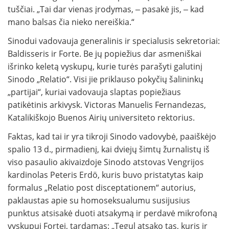
tuščiai. „Tai dar vienas įrodymas, ‒ pasakė jis, ‒ kad
mano balsas čia nieko nereiškia.“
Sinodui vadovauja generalinis ir specialusis sekretoriai:
Baldisseris ir Forte. Be jų popiežius dar asmeniškai
išrinko keletą vyskupų, kurie turės parašyti galutinį
Sinodo „Relatio“. Visi jie priklauso pokyčių šalininkų
„partijai“, kuriai vadovauja slaptas popiežiaus
patikėtinis arkivysk. Victoras Manuelis Fernandezas,
Katalikiškojo Buenos Airių universiteto rektorius.
Faktas, kad tai ir yra tikroji Sinodo vadovybė, paaiškėjo
spalio 13 d., pirmadienį, kai dviejų šimtų žurnalistų iš
viso pasaulio akivaizdoje Sinodo atstovas Vengrijos
kardinolas Peteris Erdö, kuris buvo pristatytas kaip
formalus „Relatio post disceptationem“ autorius,
paklaustas apie su homoseksualumu susijusius
punktus atsisakė duoti atsakymą ir perdavė mikrofoną
vyskupui Fortei, tardamas: „Tegul atsako tas, kuris ir