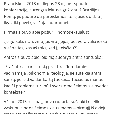
Pranciškus. 2013 m. liepos 28 d., per spaudos
konferenciją, surengtą lėktuve grįžtant iš Brazilijos į
Romą, jis padarė du pareiškimus, turėjusius didžiulį ir
ilgalaikį poveikį viešajai nuomonei.
Pirmasis buvo apie požiūrį į homoseksualus:
„Jeigu koks nors žmogus yra gėjus, bet gera valia ieško
Viešpaties, kas aš toks, kad jį teisčiau?“
Antrasis buvo apie leidimą sudaryti antrą santuoką:
„Stačiatikiai turi kitokią praktiką. Remdamiesi
vadinamąja „oikonomia“ teologija, jie suteikia antrą
šansą, jie leidžia dar kartą tuoktis... Tačiau aš manau,
kad ši problema turi būti svarstoma šeimos sielovados
kontekste.“
Vėliau, 2013 m. spalį, buvo nutarta sušaukti neeilinį
vyskupų sinodą šeimos klausimams ‒ pirmąjį iš dviejų