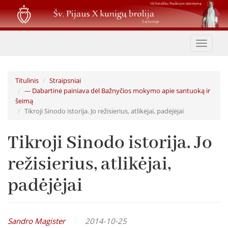
Pereiti
į
pagrindinį
turinį
Toggle
navigat
Titulinis
Straipsniai
--- Dabartinė painiava dėl Bažnyčios mokymo apie santuoką ir
šeimą
Tikroji Sinodo istorija. Jo režisierius, atlikėjai, padėjėjai
Tikroji Sinodo istorija. Jo
režisierius, atlikėjai,
padėjėjai
Sandro Magister
2014-10-25