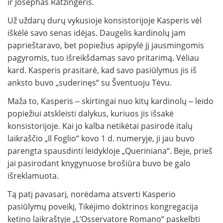
ir Josephas Ratzingeris.
Už uždarų durų vykusioje konsistorijoje Kasperis vėl
iškėlė savo senas idėjas. Daugelis kardinolų jam
paprieštaravo, bet popiežius apipylė jį jausmingomis
pagyromis, tuo išreikšdamas savo pritarimą. Vėliau
kard. Kasperis prasitarė, kad savo pasiūlymus jis iš
anksto buvo „suderinęs“ su Šventuoju Tėvu.
Maža to, Kasperis ‒ skirtingai nuo kitų kardinolų ‒ leido
popiežiui atskleisti dalykus, kuriuos jis išsakė
konsistorijoje. Kai jo kalba netikėtai pasirodė italų
laikraščio „Il Foglio“ kovo 1 d. numeryje, ji jau buvo
parengta spausdinti leidykloje „Queriniana“. Beje, prieš
jai pasirodant knygynuose brošiūra buvo be galo
išreklamuota.
Tą patį pavasarį, norėdama atsverti Kasperio
pasiūlymų poveikį, Tikėjimo doktrinos kongregacija
ketino laikraštyje „L‘Osservatore Romano“ paskelbti