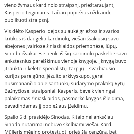
vieno žymaus kardinolo straipsnį, prieštaraujantį
Kasperio teiginiams. Tačiau popiežius uždraudė
publikuoti straipsnį.
Vis dėlto Kasperio idėjos sulaukė griežtos ir svarios
kritikos iš daugelio kardinolų, viešai išsakiusių savo
abejones įvairiose žiniasklaidos priemonėse, lūpų.
Sinodo išvakarėse penki iš šių kardinolų paskelbė savo
ankstesnius pareiškimus vienoje knygoje. Į knygą buvo
įtraukta ir keleto specialistų, tarp jų ‒ svarbiausio
kurijos pareigūno, jėzuito arkivyskupo, gerai
nusimanančio apie santuokų sudarymo praktiką Rytų
Bažnyčiose, straipsniai. Kasperis, beveik vieningai
palaikomas žiniasklaidos, pasmerkė knygos išleidimą,
pavadindamas jį popiežiaus įžeidimu.
Spalio 5 d. prasidėjo Sinodas. Kitaip nei anksčiau,
Sinodo nutarimai nebuvo skelbiami viešai. Kard.
Mülleris mėgino protestuoti prieš šią cenzūrą, bet