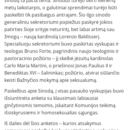
sinodų ta pačia tema. Sinodus turėjo skirti vienerių
metų laikotarpis, o galutiniai sprendimai turėjo būti
paskelbti tik pasibaigus antrajam. Šio ilgo sinodo
generaliniu sekretoriumi popiežius paskyrė jokios
patirties šioje srityje neturintį, bet labai artimą sau
žmogų ‒ naują kardinolą Lorenzo Baldisserį.
Specialiuoju sekretoriumi buvo paskirtas vyskupas ir
teologas Bruno Forte, pagrindinis naujo teologinio ir
pastoracinio požiūrio ‒ jį skelbė jėzuitų kardinolas
Carlo Maria Martini, o priešinosi Jonas Paulius II ir
Benediktas XVI ‒ šalininkas; požiūrio, atvirai siūlančio
keisti Bažnyčios mokymą apie seksualumą.
Paskelbus apie Sinodą, į visas pasaulio vyskupijas buvo
išsiuntinėta anketa su klausimais labiausiai
ginčytinomis temomis, įskaitant Komunijos teikimą
išsiskyrusiems ir homoseksualias sąjungas.
Iš dalies dėl šios anketos ‒ kurios atsakymus