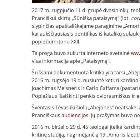
2017 m. rugpjūčio 11 d. grupė dvasininkų, teolog
Pranciškui skirtą „Sūnišką pataisymą“ (lot.
corr
slypinčias apaštališkajame paraginime „Amoris 
kai aukščiausiasis pontifikas iš katalikų sulauki
popiežiumi Jonu XXII.
Ta proga buvo sukurta interneto svetainė
www.
visa informacija apie „Pataisymą“.
Ši išsami dokumentuota kritika yra tarsi „Abejo
2016 m. rugsėjo 19 d. nusiuntė keturi kardino
Joachimas Meisneris ir Carlo Caffarra (pastarie
Popiežiaus išaiškinti penkis dviprasmiškus ir e
Šventasis Tėvas iki šiol į „Abejones“ neatsakė.
Pranciškaus
audiencijos
. Jų prašymas buvo ne
2016 m. birželio 29 d. 45 teologai įteikė kardi
kritinę studiją, nagrinėjančią 19 „Amoris laetiti