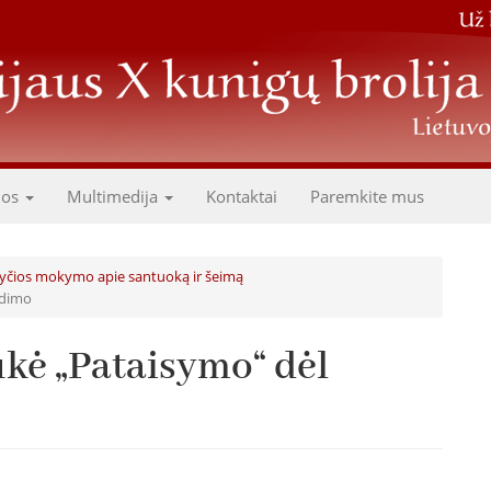
dos
Multimedija
Kontaktai
Paremkite mus
žnyčios mokymo apie santuoką ir šeimą
idimo
ukė „Pataisymo“ dėl