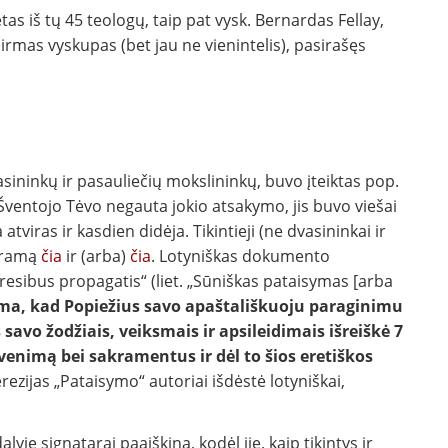
as iš tų 45 teologų, taip pat vysk. Bernardas Fellay,
 pirmas vyskupas (bet jau ne vienintelis), pasirašęs
asininkų ir pasauliečių mokslininkų, buvo įteiktas pop.
Šventojo Tėvo negauta jokio atsakymo, jis buvo viešai
tviras ir kasdien didėja. Tikintieji (ne dvasininkai ir
paramą
čia
ir (arba)
čia
. Lotyniškas dokumento
resibus propagatis“ (liet. „Sūniškas pataisymas [arba
ma, kad Popiežius savo apaštališkuoju paraginimu
s savo žodžiais, veiksmais ir apsileidimais išreiškė 7
venimą bei sakramentus ir dėl to šios eretiškos
rezijas „Pataisymo“ autoriai išdėstė lotyniškai,
yje signatarai paaiškina, kodėl jie, kaip tikintys ir