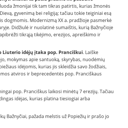
oda žmonijai tik tam tikras patirtis, kurias žmonės
 Dievą, gyvenimą bei religiją; tačiau tokie teiginiai esą
virtomis dogmomis. Modernizmą XX a. pradžioje pasmerkė
duryje. Didžiulė ir nuolatinė sumaištis, kurią Bažnyčioje
ibrėžti tikrąją tikėjimo, erezijos, apreiškimo ir
 Liuterio idėjų įtaka pop. Pranciškui
. Laiške
rėjo, mokymas apie santuoką, skyrybas, nuodėmių
ežiaus idėjomis, kurias jis skleidžia savo žodžiais,
mimos atviros ir beprecedentės pop. Pranciškaus
ningai pop. Pranciškus laikosi minėtų 7 erezijų. Tačiau
dingas idėjas, kurias platina tiesiogiai arba
kų Bažnyčiai, pažada melstis už Popiežių ir prašo jo