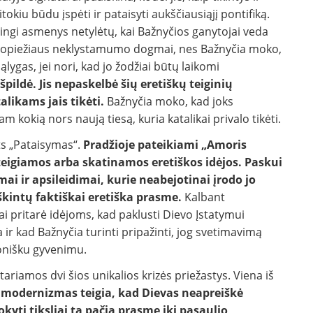
itokiu būdu įspėti ir pataisyti aukščiausiąjį pontifiką.
tingi asmenys netylėtų, kai Bažnyčios ganytojai veda
a popiežiaus neklystamumo dogmai, nes Bažnyčia moko,
sąlygas, jei nori, kad jo žodžiai būtų laikomi
špildė. Jis nepaskelbė šių eretiškų teiginių
likams jais tikėti.
Bažnyčia moko, kad joks
am kokią nors naują tiesą, kuria katalikai privalo tikėti.
ats „Pataisymas“.
Pradžioje pateikiami „Amoris
 teigiamos arba skatinamos eretiškos idėjos. Paskui
ai ir apsileidimai, kurie neabejotinai įrodo jo
škintų faktiškai eretiška prasme.
Kalbant
iai pritarė idėjoms, kad paklusti Dievo Įstatymui
 kad Bažnyčia turinti pripažinti, jog svetimavimą
ionišku gyvenimu.
tariamos dvi šios unikalios krizės priežastys. Viena iš
, modernizmas teigia, kad Dievas neapreiškė
okyti tiksliai ta pačia prasme iki pasaulio