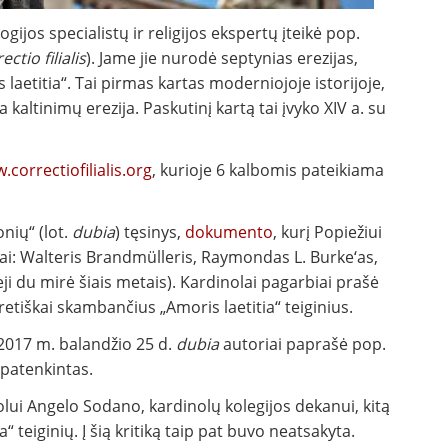
ijos specialistų ir religijos ekspertų įteikė pop.
ectio filialis
). Jame jie nurodė septynias erezijas,
laetitia“. Tai pirmas kartas moderniojoje istorijoje,
a kaltinimų erezija. Paskutinį kartą tai įvyko XIV a. su
correctiofilialis.org
, kurioje 6 kalbomis pateikiama
nių“ (lot.
dubia
) tęsinys,
dokumento
, kurį Popiežiui
lai: Walteris Brandmülleris, Raymondas L. Burke‘as,
ji du mirė šiais metais). Kardinolai pagarbiai prašė
retiškai skambančius „Amoris laetitia“ teiginius.
 2017 m. balandžio 25 d.
dubia
autoriai paprašė pop.
patenkintas.
nolui Angelo Sodano, kardinolų kolegijos dekanui, kitą
a“ teiginių. Į šią kritiką taip pat buvo neatsakyta.