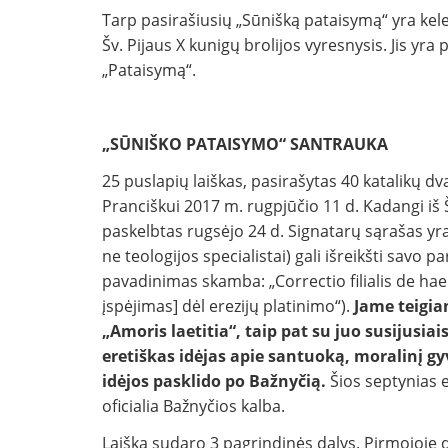
Tarp pasirašiusių „Sūnišką pataisymą“ yra kelet
Šv. Pijaus X kunigų brolijos vyresnysis. Jis yra
„Pataisymą“.
„SŪNIŠKO PATAISYMO“ SANTRAUKA
25 puslapių laiškas, pasirašytas 40 katalikų dv
Pranciškui 2017 m. rugpjūčio 11 d. Kadangi iš 
paskelbtas rugsėjo 24 d. Signatarų sąrašas yra a
ne teologijos specialistai) gali išreikšti savo 
pavadinimas skamba: „Correctio filialis de hae
įspėjimas] dėl erezijų platinimo“).
Jame teigia
„Amoris laetitia“, taip pat su juo susijusiai
eretiškas idėjas apie santuoką, moralinį gy
idėjos pasklido po Bažnyčią.
Šios septynias e
oficialia Bažnyčios kalba.
Laišką sudaro 3 pagrindinės dalys. Pirmojoje dal