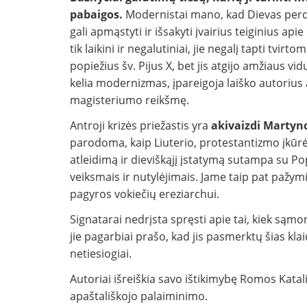
pabaigos.
Modernistai mano, kad Dievas perdu
gali apmąstyti ir išsakyti įvairius teiginius apie
tik laikini ir negalutiniai, jie negalį tapti t
popiežius šv. Pijus X, bet jis atgijo amžiaus vi
kelia modernizmas, įpareigoja laiško autorius ap
magisteriumo reikšmę.
Antroji krizės priežastis yra
akivaizdi Martyno
parodoma, kaip Liuterio, protestantizmo įkū
atleidimą ir dieviškąjį įstatymą sutampa su Popi
veiksmais ir nutylėjimais. Jame taip pat pažy
pagyros vokiečių ereziarchui.
Signatarai nedrįsta spręsti apie tai, kiek sąmo
jie pagarbiai prašo, kad jis pasmerktų šias klai
netiesiogiai.
Autoriai išreiškia savo ištikimybę Romos Katali
apaštališkojo palaiminimo.