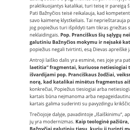
praktikuojantys katalikai, turi teisę ir pareigą š
Pati Bažnyčios teisė reikalauja, kad kompeten
savo kaimenę klystkeliais. Tai neprieštarauj
jog popiežius turi išpildyti tam tikras griežtas 
neklaidingais.
Pop. Pranciškus šių sąlygų nei
galutiniu Bažnyčios mokymu ir neįsakė kata
popiežius negali tvirtinti, esą Dievas apreiškė j
Antroji laiško dalis yra esminė, nes joje yra p
laetitia“ fragmentai, kuriuose netiesiogiai
išvardijami pop. Pranciškaus žodžiai, veiksm
norą, kad katalikai minėtus fragmentus ai
konkrečiai, Popiežius tiesiogiai arba netiesiog
kartais būna neįmanoma arba nepageidautina ir
kartais galima suderinti su pavyzdingu krikšč
Trečiojoje dalyje, pavadintoje „Išaiškinimu“, ap
jų yra modernizmas.
Kaip teologinė pažiūra
Bažnyčiai galutinių tiesų, kurių ji turinti m