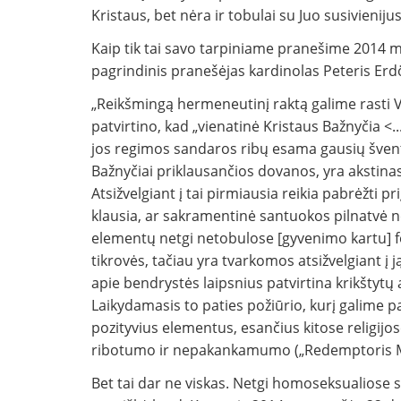
Kristaus, bet nėra ir tobulai su Juo susivienijus
Kaip tik tai savo tarpiniame pranešime 2014 m.
pagrindinis pranešėjas kardinolas Peteris Erd
„Reikšmingą hermeneutinį raktą galime rasti V
patvirtino, kad „vienatinė Kristaus Bažnyčia <...>
jos regimos sandaros ribų esama gausių švent
Bažnyčiai priklausančios dovanos, yra akstinas 
Atsižvelgiant į tai pirmiausia reikia pabrėžti 
klausia, ar sakramentinė santuokos pilnatvė ne
elementų netgi netobulose [gyvenimo kartu] 
tikrovės, tačiau yra tvarkomos atsižvelgiant į
apie bendrystės laipsnius patvirtina krikštytų
Laikydamasis to paties požiūrio, kurį galime pa
pozityvius elementus, esančius kitose religijos
ribotumo ir nepakankamumo („Redemptoris Mis
Bet tai dar ne viskas. Netgi homoseksualiose s