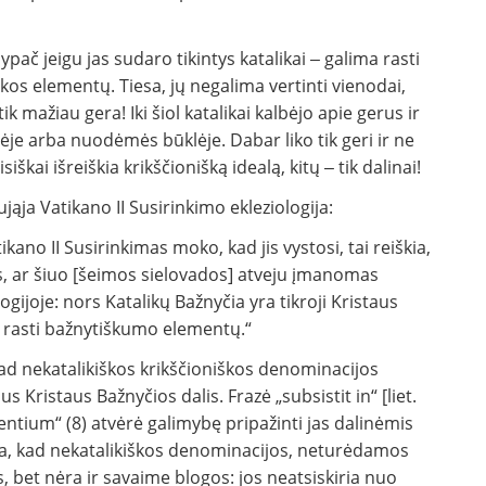
ypač jeigu jas sudaro tikintys katalikai ‒ galima rasti
os elementų. Tiesa, jų negalima vertinti vienodai,
ik mažiau gera! Iki šiol katalikai kalbėjo apie gerus ir
e arba nuodėmės būklėje. Dabar liko tik geri ir ne
kai išreiškia krikščionišką idealą, kitų ‒ tik dalinai!
ąja Vatikano II Susirinkimo ekleziologija:
no II Susirinkimas moko, kad jis vystosi, tai reiškia,
vęs, ar šiuo [šeimos sielovados] atveju įmanomas
ijoje: nors Katalikų Bažnyčia yra tikroji Kristaus
e rasti bažnytiškumo elementų.“
kad nekatalikiškos krikščioniškos denominacijos
us Kristaus Bažnyčios dalis. Frazė „subsistit in“ [liet.
ntium“ (8) atvėrė galimybę pripažinti jas dalinėmis
ma, kad nekatalikiškos denominacijos, neturėdamos
, bet nėra ir savaime blogos: jos neatsiskiria nuo