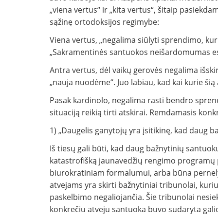
„viena vertus“ ir „kita vertus“, šitaip pasie
sąžinę ortodoksijos regimybe:
Viena vertus, „negalima siūlyti sprendimo, kur
„Sakramentinės santuokos neišardomumas esąs
Antra vertus, dėl vaikų gerovės negalima išski
„nauja nuodėme“. Juo labiau, kad kai kurie šią 
Pasak kardinolo, negalima rasti bendro sprend
situaciją reikią tirti atskirai. Remdamasis konk
1) „Daugelis ganytojų yra įsitikinę, kad daug b
Iš tiesų gali būti, kad daug bažnytinių santuokų
katastrofišką jaunavedžių rengimo programų pa
biurokratiniam formalumui, arba būna pernely
atvejams yra skirti bažnytiniai tribunolai, ku
paskelbimo negaliojančia. Šie tribunolai nesieki
konkrečiu atveju santuoka buvo sudaryta galio