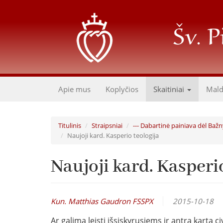
Pereiti
į
pagrindinį
turinį
Apie mus
Koplyčios
Skaitiniai
Mal
Titulinis
Straipsniai
--- Dabartinė painiava dėl Ba
Naujoji kard. Kasperio teologija
Naujoji kard. Kasperi
Kun. Matthias Gaudron FSSPX
2015-10-18
Ar galima leisti išsiskyrusiems ir antrą kartą 