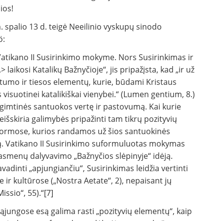
ios!
 spalio 13 d. teigė Neeilinio vyskupų sinodo
ö:
atikano II Susirinkimo mokyme. Nors Susirinkimas ir
 laikosi Katalikų Bažnyčioje“, jis pripažįsta, kad „ir už
umo ir tiesos elementų, kurie, būdami Kristaus
visuotinei katalikiškai vienybei.“ (Lumen gentium, 8.)
prigimtinės santuokos vertę ir pastovumą. Kai kurie
išskiria galimybės pripažinti tam tikrų pozityvių
formose, kurios randamos už šios santuokinės
 ją. Vatikano II Susirinkimo suformuluotas mokymas
 asmenų dalyvavimo „Bažnyčios slėpinyje“ idėją.
vadinti „apjungiančiu“, Susirinkimas leidžia vertinti
e ir kultūrose („Nostra Aetate“, 2), nepaisant jų
sio“, 55).“[7]
ąjungose esą galima rasti „pozityvių elementų“, kaip