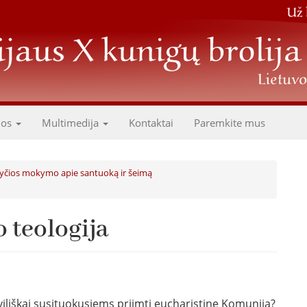
dos
Multimedija
Kontaktai
Paremkite mus
žnyčios mokymo apie santuoką ir šeimą
o teologija
civiliškai susituokusiems priimti eucharistinę Komuniją?