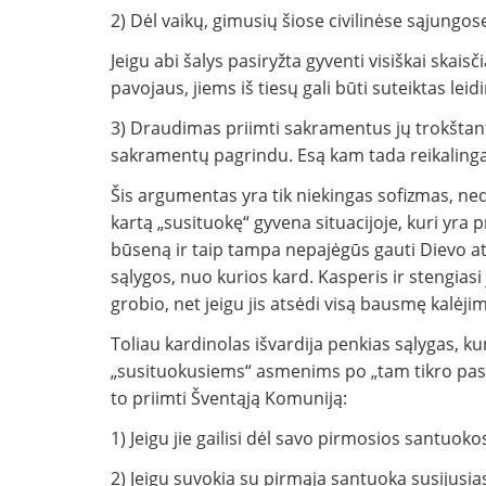
2) Dėl vaikų, gimusių šiose civilinėse sąjungos
Jeigu abi šalys pasiryžta gyventi visiškai skaisči
pavojaus, jiems iš tiesų gali būti suteiktas lei
3) Draudimas priimti sakramentus jų trokštant
sakramentų pagrindu. Esą kam tada reikalinga
Šis argumentas yra tik niekingas sofizmas, neda
kartą „susituokę“ gyvena situacijoje, kuri yra p
būseną ir taip tampa nepajėgūs gauti Dievo at
sąlygos, nuo kurios kard. Kasperis ir stengiasi 
grobio, net jeigu jis atsėdi visą bausmę kalėji
Toliau kardinolas išvardija penkias sąlygas, ku
„susituokusiems“ asmenims po „tam tikro pasi
to priimti Šventąją Komuniją:
1) Jeigu jie gailisi dėl savo pirmosios santuoko
2) Jeigu suvokia su pirmąja santuoka susijusias 