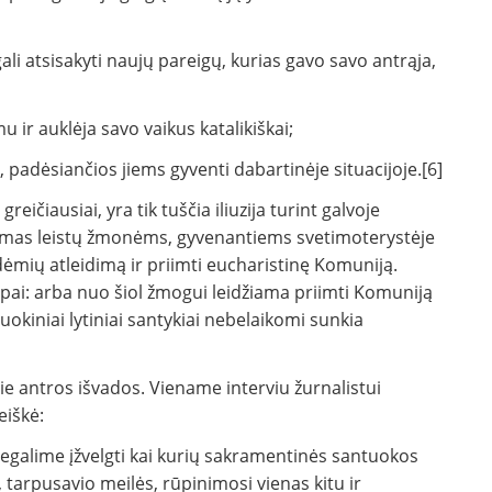
gali atsisakyti naujų pareigų, kurias gavo savo antrąja,
u ir auklėja savo vaikus katalikiškai;
s, padėsiančios jiems gyventi dabartinėje situacijoje.[6]
greičiausiai, yra tik tuščia iliuzija turint galvoje
lymas leistų žmonėms, gyvenantiems svetimoterystėje
dėmių atleidimą ir priimti eucharistinę Komuniją.
opai: arba nuo šiol žmogui leidžiama priimti Komuniją
kiniai lytiniai santykiai nebelaikomi sunkia
ie antros išvados. Viename interviu žurnalistui
eiškė:
 negalime įžvelgti kai kurių sakramentinės santuokos
, tarpusavio meilės, rūpinimosi vienas kitu ir