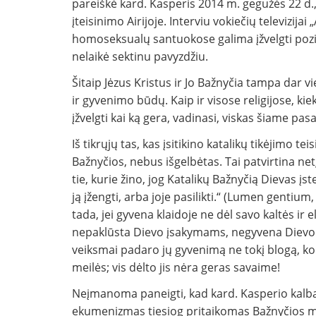
pareiškė kard. Kasperis 2014 m. gegužės 22 d
įteisinimo Airijoje. Interviu vokiečių televizija
homoseksualų santuokose galima įžvelgti pozit
nelaikė sektinu pavyzdžiu.
Šitaip Jėzus Kristus ir Jo Bažnyčia tampa dar 
ir gyvenimo būdų. Kaip ir visose religijose, k
įžvelgti kai ką gera, vadinasi, viskas šiame pas
Iš tikrųjų tas, kas įsitikino katalikų tikėjimo t
Bažnyčios, nebus išgelbėtas. Tai patvirtina netg
tie, kurie žino, jog Katalikų Bažnyčią Dievas įs
ją įžengti, arba joje pasilikti.“ (Lumen gentium, 14
tada, jei gyvena klaidoje ne dėl savo kaltės ir el
nepaklūsta Dievo įsakymams, negyvena Dievo m
veiksmai padaro jų gyvenimą ne tokį blogą, koks 
meilės; vis dėlto jis nėra geras savaime!
Neįmanoma paneigti, kad kard. Kasperio kalb
ekumenizmas tiesiog pritaikomas Bažnyčios mo