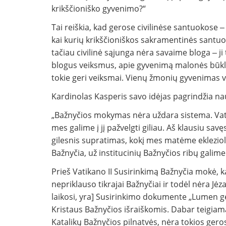
krikščioniško gyvenimo?“
Tai reiškia, kad gerose civilinėse santuokose ‒ 
kai kurių krikščioniškos sakramentinės santuok
tačiau civilinė sąjunga nėra savaime bloga ‒ ji t
blogus veiksmus, apie gyvenimą malonės būklėj
tokie geri veiksmai. Vienų žmonių gyvenimas visiš
Kardinolas Kasperis savo idėjas pagrindžia nauj
„Bažnyčios mokymas nėra uždara sistema. Vatika
mes galime į jį pažvelgti giliau. Aš klausiu sa
gilesnis supratimas, kokį mes matėme ekleziolog
Bažnyčia, už institucinių Bažnyčios ribų galim
Prieš Vatikano II Susirinkimą Bažnyčia mokė, 
nepriklauso tikrajai Bažnyčiai ir todėl nėra Jėza
laikosi, yra] Susirinkimo dokumente „Lumen ge
Kristaus Bažnyčios išraiškomis. Dabar teigia
Katalikų Bažnyčios pilnatvės, nėra tokios geros