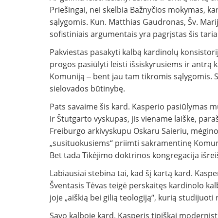
Priešingai, nei skelbia Bažnyčios mokymas, k
sąlygomis. Kun. Matthias Gaudronas, Šv. Marijo
sofistiniais argumentais yra pagrįstas šis tari
Pakviestas pasakyti kalbą kardinolų konsistori
progos pasiūlyti leisti išsiskyrusiems ir antrą 
Komuniją ‒ bent jau tam tikromis sąlygomis. S
sielovados būtinybę.
Pats savaime šis kard. Kasperio pasiūlymas 
ir Štutgarto vyskupas, jis viename laiške, p
Freiburgo arkivyskupu Oskaru Saieriu, mėgino p
„susituokusiems“ priimti sakramentinę Komunij
Bet tada Tikėjimo doktrinos kongregacija išrei
Labiausiai stebina tai, kad šį kartą kard. Kas
Šventasis Tėvas teigė perskaitęs kardinolo kal
joje „aiškią bei gilią teologiją“, kurią studijuoti 
Savo kalboje kard. Kasperis tipiškai modernisti