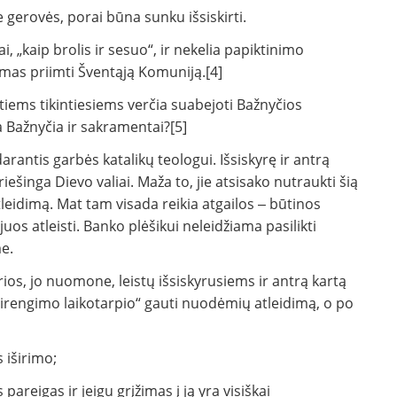
e gerovės, porai būna sunku išsiskirti.
ai, „kaip brolis ir sesuo“, ir nekelia papiktinimo
dimas priimti Šventąją Komuniją.[4]
iems tikintiesiems verčia suabejoti Bažnyčios
 Bažnyčia ir sakramentai?[5]
rantis garbės katalikų teologui. Išsiskyrę ir antrą
riešinga Dievo valiai. Maža to, jie atsisako nutraukti šią
leidimą. Mat tam visada reikia atgailos ‒ būtinos
juos atleisti. Banko plėšikui neleidžiama pasilikti
me.
rios, jo nuomone, leistų išsiskyrusiems ir antrą kartą
rengimo laikotarpio“ gauti nuodėmių atleidimą, o po
s iširimo;
pareigas ir jeigu grįžimas į ją yra visiškai