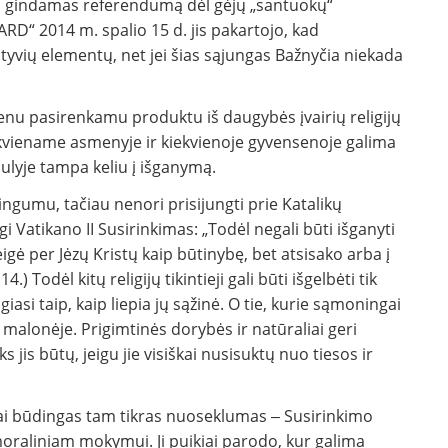
., gindamas referendumą dėl gėjų „santuokų“
i „ARD“ 2014 m. spalio 15 d. jis pakartojo, kad
yvių elementų, net jei šias sąjungas Bažnyčia niekada
vienu pasirenkamu produktu iš daugybės įvairių religijų
iekviename asmenyje ir kiekvienoje gyvensenoje galima
aulyje tampa keliu į išganymą.
eisingumu, tačiau nenori prisijungti prie Katalikų
i Vatikano II Susirinkimas: „Todėl negali būti išganyti
teigė per Jėzų Kristų kaip būtinybę, bet atsisako arba į
.) Todėl kitų religijų tikintieji gali būti išgelbėti tik
giasi taip, kaip liepia jų sąžinė. O tie, kurie sąmoningai
alonėje. Prigimtinės dorybės ir natūraliai geri
jis būtų, jeigu jie visiškai nusisuktų nuo tiesos ir
ai būdingas tam tikras nuoseklumas ‒ Susirinkimo
raliniam mokymui. Ji puikiai parodo, kur galima