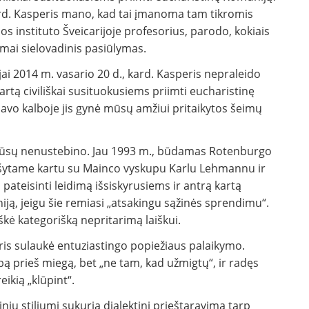
ard. Kasperis mano, kad tai įmanoma tam tikromis
s instituto Šveicarijoje profesorius, parodo, kokiais
amai sielovadinis pasiūlymas.
jai 2014 m. vasario 20 d., kard. Kasperis nepraleido
kartą civiliškai susituokusiems priimti eucharistinę
avo kalboje jis gynė mūsų amžiui pritaikytos šeimų
mūsų nenustebino. Jau 1993 m., būdamas Rotenburgo
arašytame kartu su Mainco vyskupu Karlu Lehmannu ir
ateisinti leidimą išsiskyrusiems ir antrą kartą
ą, jeigu šie remiasi „atsakingu sąžinės sprendimu“.
škė kategorišką nepritarimą laiškui.
peris sulaukė entuziastingo popiežiaus palaikymo.
bą prieš miegą, bet „ne tam, kad užmigtų“, ir radęs
reikią „klūpint“.
niu stiliumi sukuria dialektinį prieštaravimą tarp