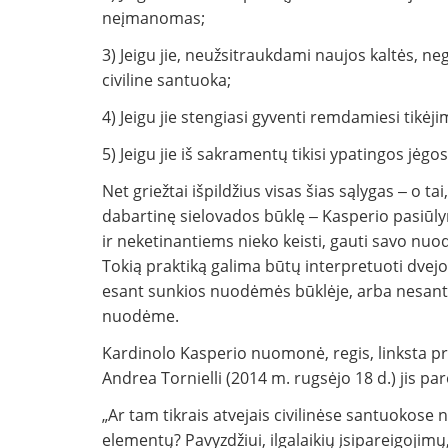
neįmanomas;
3) Jeigu jie, neužsitraukdami naujos kaltės, ne
civiline santuoka;
4) Jeigu jie stengiasi gyventi remdamiesi tikėjim
5) Jeigu jie iš sakramentų tikisi ypatingos jėgo
Net griežtai išpildžius visas šias sąlygas ‒ o tai, 
dabartinę sielovados būklę ‒ Kasperio pasiū
ir neketinantiems nieko keisti, gauti savo nuo
Tokią praktiką galima būtų interpretuoti dvej
esant sunkios nuodėmės būklėje, arba nesantuo
nuodėme.
Kardinolo Kasperio nuomonė, regis, linksta pr
Andrea Tornielli (2014 m. rugsėjo 18 d.) jis par
„Ar tam tikrais atvejais civilinėse santuokose
elementų? Pavyzdžiui, ilgalaikių įsipareigojimų