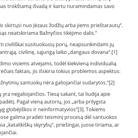
kdamas trokštamą išvadą ir kartu nuramindamas savo
is skirtųsi nuo Jėzaus žodžių arba jiems prieštarautų“.
 neatskiriama Bažnyčios tikėjimo dalis.“
rti civiliškai susituokusių porų, neapsunkindami jų
antrąją, civilinę, sąjungą laiko „dangaus dovana“.[1]
imo visiems atvejams, todėl kiekvieną individualią
rečiais faktais, jis išskiria tokius problemos aspektus:
ažnytinių santuokų nėra galiojančiai sudarytos.“[2]
 yra negaliojančios. Tiesą sakant, tai liudija apie
dėtį. Pagal vieną autorių, jos „arba prilygsta
g globėjiškos ir neinformatyvios“[3]. Tokiems
riuose galima pradėti teisminį procesą dėl santuokos
a „katalikiškų skyrybų“, priešingai, juose tiriama, ar
jančiai.