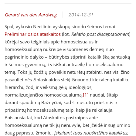
Gerard van den Aardweg
2014-12-31
Spalį vykusio Neeilinio vyskupų sinodo šeimos temai
Preliminariosios ataskaitos
(lot.
Relatio post disceptationem
)
kūrėjai savo teiginiais apie homoseksualus ir
homoseksualumą nukreipė visuomenės dėmesį nuo
pagrindinio dalyko ‒ būtinybės stiprinti katalikišką santuoką
ir šeimos gyvenimą, į visiškai antraeilę homoseksualumo
temą. Toks jų žodžių poveikis neturėtų stebinti, nes visi žino
pasaulietinės žiniasklaidos siekį išnaudoti kiekvieną katalikų
hierarchų žodį ir veiksmą gėjų ideologijos,
normalizuojančios homoseksualumą,
[1]
naudai, šitaip
darant spaudimą Bažnyčiai, kad ši nustotų priešintis ir
pripažintų homoseksualumą taip, kaip jie reikalauja.
Baisiausia tai, kad Ataskaitos pastraipos apie
homoseksualumą ne tik jų nenuvylė, bet įžeidė ir suglumino
daug paprastų žmonių,
įskaitant tuos nuoširdžius katalikus,