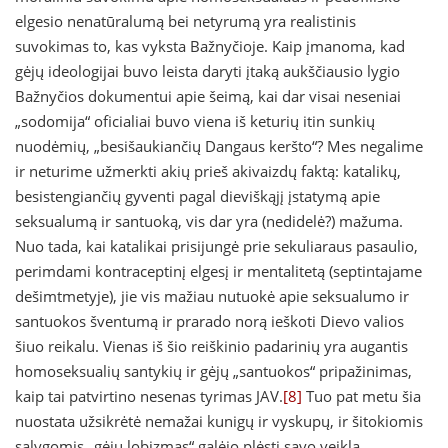
elgesio nenatūralumą bei netyrumą yra realistinis
suvokimas to, kas vyksta Bažnyčioje. Kaip įmanoma, kad
gėjų ideologijai buvo leista daryti įtaką aukščiausio lygio
Bažnyčios dokumentui apie šeimą, kai dar visai neseniai
„sodomija“ oficialiai buvo viena iš keturių itin sunkių
nuodėmių, „besišaukiančių Dangaus keršto“? Mes negalime
ir neturime užmerkti akių prieš akivaizdų faktą: katalikų,
besistengiančių gyventi pagal dieviškąjį įstatymą apie
seksualumą ir santuoką, vis dar yra (nedidelė?) mažuma.
Nuo tada, kai katalikai prisijungė prie sekuliaraus pasaulio,
perimdami kontraceptinį elgesį ir mentalitetą (septintajame
dešimtmetyje), jie vis mažiau nutuokė apie seksualumo ir
santuokos šventumą ir prarado norą ieškoti Dievo valios
šiuo reikalu. Vienas iš šio reiškinio padarinių yra augantis
homoseksualių santykių ir gėjų „santuokos“ pripažinimas,
kaip tai patvirtino nesenas tyrimas JAV.
[8]
Tuo pat metu šia
nuostata užsikrėtė nemažai kunigų ir vyskupų, ir šitokiomis
sąlygomis „gėjų lobizmas“ galėjo plėsti savo veiklą