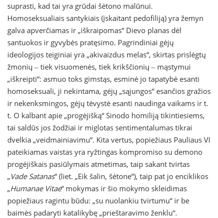
suprasti, kad tai yra grūdai šėtono malūnui.
Homoseksualiais santykiais (įskaitant pedofiliją) yra žemyn
galva apverčiamas ir „iškraipomas“ Dievo planas dėl
santuokos ir gyvybės pratęsimo. Pagrindiniai gėjų
ideologijos teiginiai yra „akivaizdus melas“, skirtas prislėgtų
žmonių ‒ tiek visuomenės, tiek krikščionių ‒ mąstymui
„iškreipti“: asmuo toks gimstąs, esminė jo tapatybė esanti
homoseksuali, ji nekintama, gėjų „sąjungos“ esančios gražios
ir nekenksmingos, gėjų tėvystė esanti naudinga vaikams ir t.
t. O kalbant apie „progėjišką“ Sinodo homiliją tikintiesiems,
tai saldūs jos žodžiai ir miglotas sentimentalumas tikrai
dvelkia „veidmainiavimu“. Kita vertus, popiežiaus Pauliaus VI
pateikiamas vaistas yra ryžtingas kompromiso su demono
progėjiškais pasiūlymais atmetimas, taip sakant tvirtas
„
Vade Satanas
“ (liet. „Eik šalin, šėtone“), taip pat jo enciklikos
„
Humanae Vitae
“ mokymas ir šio mokymo skleidimas
popiežiaus ragintu būdu: „su nuolankiu tvirtumu“ ir be
baimės padaryti katalikybę „prieštaravimo ženklu“.