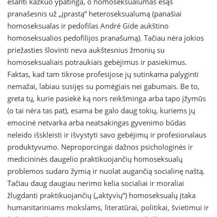
esanti kažkuo ypatinga, o homoseksualumas esąs
pranašesnis už „įprastą“ heteroseksualumą (panašiai
homoseksualas ir pedofilas André Gide aukštino
homoseksualios pedofilijos pranašumą). Tačiau nėra jokios
priežasties šlovinti neva aukštesnius žmonių su
homoseksualiais potraukiais gebėjimus ir pasiekimus.
Faktas, kad tam tikrose profesijose jų sutinkama palyginti
nemažai, labiau susijęs su pomėgiais nei gabumais. Be to,
greta tų, kurie pasiekė ką nors reikšminga arba tapo įžymūs
(o tai nėra tas pat), esama be galo daug tokių, kuriems jų
emocinė netvarka arba neatsakingas gyvenimo būdas
neleido išskleisti ir išvystyti savo gebėjimų ir profesionalaus
produktyvumo. Neproporcingai dažnos psichologinės ir
medicininės daugelio praktikuojančių homoseksualų
problemos sudaro žymią ir nuolat augančią socialinę naštą.
Tačiau daug daugiau nerimo kelia socialiai ir moraliai
žlugdanti praktikuojančių („aktyvių“) homoseksualų įtaka
humanitariniams mokslams, literatūrai, politikai, švietimui ir