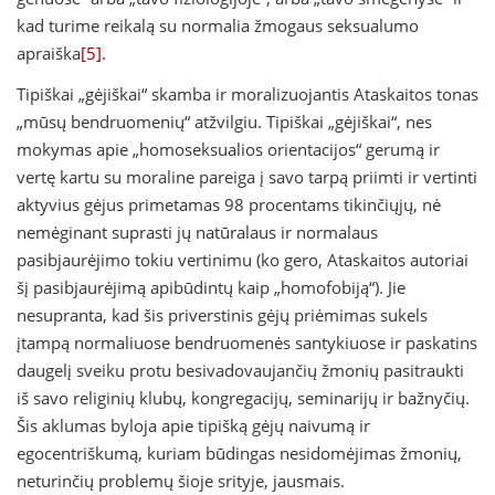
kad turime reikalą su normalia žmogaus seksualumo
apraiška
[5]
.
Tipiškai „gėjiškai“ skamba ir moralizuojantis Ataskaitos tonas
„mūsų bendruomenių“ atžvilgiu. Tipiškai „gėjiškai“, nes
mokymas apie „homoseksualios orientacijos“ gerumą ir
vertę kartu su moraline pareiga į savo tarpą priimti ir vertinti
aktyvius gėjus primetamas 98 procentams tikinčiųjų, nė
nemėginant suprasti jų natūralaus ir normalaus
pasibjaurėjimo tokiu vertinimu (ko gero, Ataskaitos autoriai
šį pasibjaurėjimą apibūdintų kaip „homofobiją“). Jie
nesupranta, kad šis priverstinis gėjų priėmimas sukels
įtampą normaliuose bendruomenės santykiuose ir paskatins
daugelį sveiku protu besivadovaujančių žmonių pasitraukti
iš savo religinių klubų, kongregacijų, seminarijų ir bažnyčių.
Šis aklumas byloja apie tipišką gėjų naivumą ir
egocentriškumą, kuriam būdingas nesidomėjimas žmonių,
neturinčių problemų šioje srityje, jausmais.