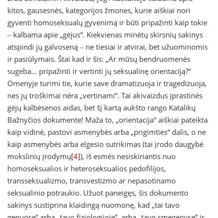
kitos, gausesnės, kategorijos žmones, kurie aiškiai nori
gyventi homoseksualų gyvenimą ir būti pripažinti kaip tokie
‒ kalbama apie „gėjus“. Kiekvienas minėtų skirsnių sakinys
atspindi jų galvoseną ‒ ne tiesiai ir atvirai, bet užuominomis
ir pasiūlymais. Štai kad ir šis: „Ar mūsų bendruomenės
sugeba… pripažinti ir vertinti jų seksualinę orientaciją?“
Omenyje turimi tie, kurie save dramatizuoja ir tragedizuoja,
nes jų troškimai nėra „vertinami“. Tai akivaizdus įprastinės
gėjų kalbėsenos aidas, bet šį kartą aukšto rango Katalikų
Bažnyčios dokumente! Maža to, „orientacija“ aiškiai pateikta
kaip vidinė, pastovi asmenybės arba „prigimties“ dalis, o ne
kaip asmenybės arba elgesio sutrikimas (tai įrodo daugybė
mokslinių įrodymų
[4]
), iš esmės nesiskiriantis nuo
homoseksualios ir heteroseksualios pedofilijos,
transseksualizmo, transvestizmo ar nepasotinamo
seksualinio potraukio. Užuot paneigęs, šis dokumento
sakinys sustiprina klaidingą nuomonę, kad „tai tavo
genuose“ arba „tavo fiziologijoje“, arba „tavo smegenyse“ ir