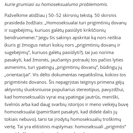
kurie grumiasi su homoseksualumo problemomis
.
Pažvelkime atidžiau į 50‒52 skirsnių tekstą. 50 skirsnis
prasideda žodžiais: „Homoseksualai turi prigimtinių dovanų
ir sugebėjimų, kuriuos galėtų pasiūlyti krikščionių
bendruomenei.“ Jeigu šis sakinys apskritai ką nors reiškia
(kuris gi žmogus neturi kokių nors „prigimtinių dovanų ir
sugebėjimų”, kuriuos galėtų pasiūlyti?), tai juo norima
pasakyti, kad žmonės, jaučiantys potraukį tos pačios lyties
asmenims, turi ypatingų „prigimtinių dovanų“, būdingų jų
„orientacijai“. Vis dėlto dokumentas nepatikslina, kokios tos
prigimtinės dovanos. Šis nepagrįstas teiginys primena gėjų
aktyvistų sluoksniuose populiarius stereotipus, pavyzdžiui,
kad homoseksualūs vyrai esą ypatingai jautrūs, meniški,
švelnūs arba kad daug svarbių istorijos ir meno veikėjų buvę
homoseksualai (pamirštant pasakyti, kad didelė dalis jų
tokiais nebuvo), tarsi tai įrodytų homoseksualių troškimų
vertę. Tai yra elitistinis mąstymas: homoseksuali „prigimtis“