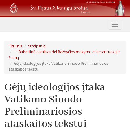
Pereiti
į
pagrindinį
turinį
Toggle
navigat
Titulinis
Straipsniai
--- Dabartinė painiava dėl Bažnyčios mokymo apie santuoką ir
šeimą
Gėjų ideologijos įtaka Vatikano Sinodo Preliminariosios
ataskaitos tekstui
Gėjų ideologijos įtaka
Vatikano Sinodo
Preliminariosios
ataskaitos tekstui