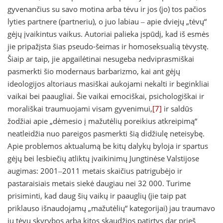
gyvenančius su savo motina arba tėvu ir jos (jo) tos pačios
lyties partnere (partneriu), o juo labiau ‒ apie dviejų „tėvų“
gėjų įvaikintus vaikus. Autoriai palieka įspūdį, kad iš esmės
jie pripažįsta šias pseudo-šeimas ir homoseksualią tėvystę.
Šiaip ar taip, jie apgailėtinai nesugeba nedviprasmiškai
pasmerkti šio modernaus barbarizmo, kai ant gėjų
ideologijos altoriaus masiškai aukojami nekalti ir beginkliai
vaikai bei paaugliai. Šie vaikai emociškai, psichologiškai ir
morališkai traumuojami visam gyvenimui,
[7]
ir saldūs
žodžiai apie „dėmesio į mažutėlių poreikius atkreipimą“
neatleidžia nuo pareigos pasmerkti šią didžiulę neteisybę.
Apie problemos aktualumą be kitų dalykų byloja ir spartus
gėjų bei lesbiečių atliktų įvaikinimų Jungtinėse Valstijose
augimas: 2001‒2011 metais skaičius patrigubėjo ir
pastaraisiais metais siekė daugiau nei 32 000. Turime
prisiminti, kad daug šių vaikų ir paauglių (jie taip pat
priklauso išnaudojamų „mažutėlių“ kategorijai) jau traumavo
jų tėvų skyrybos arba kitos skaudžios patirtys dar prieš