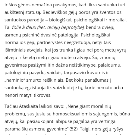
ir šios gėdos nemažina pasakymas, kad tikra santuoka turi
aukštesnį statusą. Bedieviškos gėjų poros yra šventosios
santuokos parodija ‒ biologiškai, psichologiškai ir moraliai.
Tai
folie à deux
(liet. dviejų beprotybė)
, bendra dviejų
asmenų psichinė dvasinė patologija. Psichologiškai
normalios gėjų partnerystės neegzistuoja, netgi tais
išimtiniais atvejais, kai jos trunka ilgiau nei porą metų vyrų
atveju ir keletą metų ilgiau moterų atveju. Šių žmonių
gyvenimas pasižymi itin dažna neištikimybe, palaidumu,
patologiniu pavydu, vaidais, tarpusavio kovomis ir
„naminio“ smurto reiškiniais. Bet koks panašumas į
santuoką egzistuoja tik vaizduotėje tų, kurie nemato arba
nenori matyti tikrovės.
Tačiau Ataskaita laikosi savo: „Neneigiant moralinių
problemų, susijusių su homoseksualiomis sąjungomis, būna
atvejų, kai pasiaukojanti abipusė pagalba yra vertinga
parama šių asmenų gyvenime“ (52). Taigi, nors gėjų ryšys