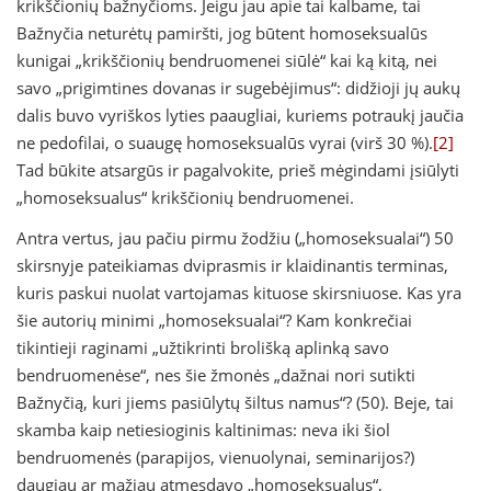
krikščionių bažnyčioms. Jeigu jau apie tai kalbame, tai
Bažnyčia neturėtų pamiršti, jog būtent homoseksualūs
kunigai „krikščionių bendruomenei siūlė“ kai ką kitą, nei
savo „prigimtines dovanas ir sugebėjimus“: didžioji jų aukų
dalis buvo vyriškos lyties paaugliai, kuriems potraukį jaučia
ne pedofilai, o suaugę homoseksualūs vyrai (virš 30 %).
[2]
Tad būkite atsargūs ir pagalvokite, prieš mėgindami įsiūlyti
„homoseksualus“ krikščionių bendruomenei.
Antra vertus, jau pačiu pirmu žodžiu („homoseksualai“) 50
skirsnyje pateikiamas dviprasmis ir klaidinantis terminas,
kuris paskui nuolat vartojamas kituose skirsniuose. Kas yra
šie autorių minimi „homoseksualai“? Kam konkrečiai
tikintieji raginami „užtikrinti brolišką aplinką savo
bendruomenėse“, nes šie žmonės „dažnai nori sutikti
Bažnyčią, kuri jiems pasiūlytų šiltus namus“? (50). Beje, tai
skamba kaip netiesioginis kaltinimas: neva iki šiol
bendruomenės (parapijos, vienuolynai, seminarijos?)
daugiau ar mažiau atmesdavo „homoseksualus“,