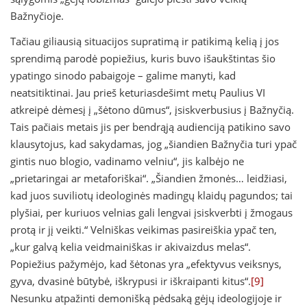
Bažnyčioje.
Tačiau giliausią situacijos supratimą ir patikimą kelią į jos
sprendimą parodė popiežius, kuris buvo išaukštintas šio
ypatingo sinodo pabaigoje – galime manyti, kad
neatsitiktinai. Jau prieš keturiasdešimt metų Paulius VI
atkreipė dėmesį į „šėtono dūmus“, įsiskverbusius į Bažnyčią.
Tais pačiais metais jis per bendrąją audienciją patikino savo
klausytojus, kad sakydamas, jog „šiandien Bažnyčia turi ypač
gintis nuo blogio, vadinamo velniu“, jis kalbėjo ne
„prietaringai ar metaforiškai“. „Šiandien žmonės… leidžiasi,
kad juos suviliotų ideologinės madingų klaidų pagundos; tai
plyšiai, per kuriuos velnias gali lengvai įsiskverbti į žmogaus
protą ir jį veikti.“ Velniškas veikimas pasireiškia ypač ten,
„kur galvą kelia veidmainiškas ir akivaizdus melas“.
Popiežius pažymėjo, kad šėtonas yra „efektyvus veiksnys,
gyva, dvasinė būtybė, iškrypusi ir iškraipanti kitus“.
[9]
Nesunku atpažinti demonišką pėdsaką gėjų ideologijoje ir