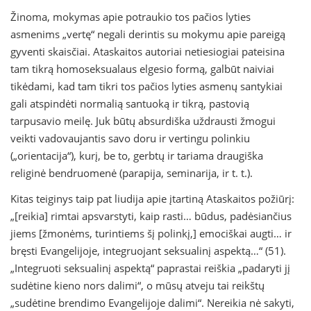
Žinoma, mokymas apie potraukio tos pačios lyties
asmenims „vertę“ negali derintis su mokymu apie pareigą
gyventi skaisčiai. Ataskaitos autoriai netiesiogiai pateisina
tam tikrą homoseksualaus elgesio formą, galbūt naiviai
tikėdami, kad tam tikri tos pačios lyties asmenų santykiai
gali atspindėti normalią santuoką ir tikrą, pastovią
tarpusavio meilę. Juk būtų absurdiška uždrausti žmogui
veikti vadovaujantis savo doru ir vertingu polinkiu
(„orientacija“), kurį, be to, gerbtų ir tariama draugiška
religinė bendruomenė (parapija, seminarija, ir t. t.).
Kitas teiginys taip pat liudija apie įtartiną Ataskaitos požiūrį:
„[reikia] rimtai apsvarstyti, kaip rasti… būdus, padėsiančius
jiems [žmonėms, turintiems šį polinkį,] emociškai augti… ir
bręsti Evangelijoje, integruojant seksualinį aspektą…“ (51).
„Integruoti seksualinį aspektą“ paprastai reiškia „padaryti jį
sudėtine kieno nors dalimi“, o mūsų atveju tai reikštų
„sudėtine brendimo Evangelijoje dalimi“. Nereikia nė sakyti,