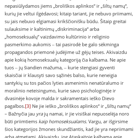
nepasiūlydamos jiems „broliškos aplinkos“ ir „šiltų namų“,
kurių jie veltui ilgėdavosi; kitaip tariant, jie nebuvo priimami,
su jais nebuvo elgiamasi krikščionišku būdu. Šitaip greitai
sulauksime ir kaltinimų „diskriminacija“ arba
„homoseksualų“ vaizdavimo kultūrinio ir religinio
pasmerkimo aukomis ‒ tai pasirodė be galo sėkminga
propagandos priemonė judėjime už gėjų teises. Akivaizdu
apie kokią homoseksualų kategoriją čia kalbama. Ne apie
tuos ‒ jų šiandien mažuma, ‒ kurie stengiasi gyventi
skaisčiai ir klausyti savo sąžinės balso, kurie neneigia
santykių su tos pačios lyties asmenimis nenatūralumo ir
moralinio neteisingumo, kurie savo psichologinėje ir
dvasinėje kovoje malda ir sakramentais ieško Dievo
pagalbos.
[3]
Ne jie ieško „broliškos aplinkos“ ir „šiltų namų“
– Bažnyčia jau
yra
jų namai, ir jie visiškai nepuoselėja noro
būti priimtiems
kaip homoseksualams.
Vargu, ar išgirsime
šios kategorijos žmones skundžiantis, kad jie yra nepriimami
arba atmetami. Akivaizdu, jog Ataskaitoje kalbama apie