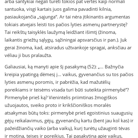
arba santykiai negali turėti tokios pat vertės kaip normali
santuoka, visgi kartais juos galima pavadinti kilnia,
pasiaukojančia „sąjunga“. Ar tai nėra įtikinantis argumentas
tokiais atvejais leisti tos pačios lyties asmenų partnerystę?
Tai reikštų taisyklės laužymą leidžiant išimtį (žinoma,
laikantis griežtų sąlygų, sąžiningai apsvarsčius ir pan.). Juk
gerai žinoma, kad, atsiradus užtvankoje spragai, anksčiau ar
vėliau ji bus pralaužta.
Galiausiai, ką manyti apie šį pasakymą (52): „… Bažnyčia
kreipia ypatingą dėmesį į… vaikus, gyvenančius su tos pačios
lyties asmenų poromis, ir pabrėžia, kad mažutėlių
poreikiams ir teisėms visada turi būti suteikta pirmenybė”?
Pirmenybė prieš ką? Vienintelis priimtinas žmogiškos
užuojautos, sveiko proto ir krikščioniškos moralės
atsakymas būtų toks: pirmenybė prieš egoistinius suaugusių
gėjų reikalavimus, gėjų, gyvenančių kartu (bent jau kol kas) ir
pažeidžiančių vaiko (arba vaikų), kurį turėtų užauginti tėvas
ir motina, teises ir poreikius. Tai pasakytina apie vaikus,