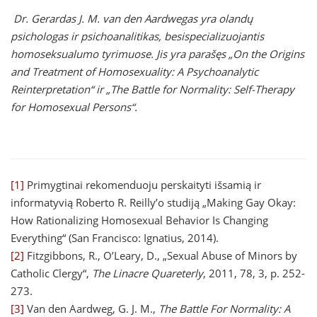
Dr. Gerardas J. M. van den Aardwegas yra olandų
psichologas ir psichoanalitikas, besispecializuojantis
homoseksualumo tyrimuose. Jis yra parašęs „
On the Origins
and Treatment of Homosexuality: A Psychoanalytic
Reinterpretation“ ir „The Battle for Normality: Self-Therapy
for Homosexual Persons“.
[1]
Primygtinai rekomenduoju perskaityti išsamią ir
informatyvią Roberto R. Reilly’o studiją „Making Gay Okay:
How Rationalizing Homosexual Behavior Is Changing
Everything“ (San Francisco: Ignatius, 2014).
[2]
Fitzgibbons, R., O’Leary, D., „Sexual Abuse of Minors by
Catholic Clergy“,
The Linacre Quareterly
, 2011, 78, 3, p. 252-
273.
[3]
Van den Aardweg, G. J. M.,
The Battle For Normality: A