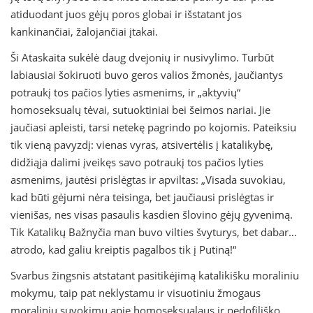
atiduodant juos gėjų poros globai ir išstatant jos
kankinančiai, žalojančiai įtakai.
Ši Ataskaita sukėlė daug dvejonių ir nusivylimo. Turbūt
labiausiai šokiruoti buvo geros valios žmonės, jaučiantys
potraukį tos pačios lyties asmenims, ir „aktyvių“
homoseksualų tėvai, sutuoktiniai bei šeimos nariai. Jie
jaučiasi apleisti, tarsi netekę pagrindo po kojomis. Pateiksiu
tik vieną pavyzdį: vienas vyras, atsivertėlis į katalikybę,
didžiąja dalimi įveikęs savo potraukį tos pačios lyties
asmenims, jautėsi prislėgtas ir apviltas: „Visada suvokiau,
kad būti gėjumi nėra teisinga, bet jaučiausi prislėgtas ir
vienišas, nes visas pasaulis kasdien šlovino gėjų gyvenimą.
Tik Katalikų Bažnyčia man buvo vilties švyturys, bet dabar…
atrodo, kad galiu kreiptis pagalbos tik į Putiną!“
Svarbus žingsnis atstatant pasitikėjimą katalikišku moraliniu
mokymu, taip pat neklystamu ir visuotiniu žmogaus
moraliniu suvokimu apie homoseksualaus ir pedofiliško