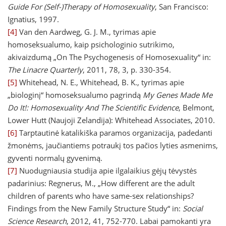
Guide For (Self-)Therapy of Homosexuality
, San Francisco:
Ignatius, 1997.
[4]
Van den Aardweg, G. J. M., tyrimas apie
homoseksualumo, kaip psichologinio sutrikimo,
akivaizdumą „On The Psychogenesis of Homosexuality“ in:
The Linacre Quarterly
, 2011, 78, 3, p. 330-354.
[5]
Whitehead, N. E., Whitehead, B. K., tyrimas apie
„biologinį“ homoseksualumo pagrindą
My Genes Made Me
Do It!: Homosexuality And The Scientific Evidence
, Belmont,
Lower Hutt (Naujoji Zelandija): Whitehead Associates, 2010.
[6]
Tarptautinė katalikiška paramos organizacija, padedanti
žmonėms, jaučiantiems potraukį tos pačios lyties asmenims,
gyventi normalų gyvenimą.
[7]
Nuodugniausia studija apie ilgalaikius gėjų tėvystės
padarinius: Regnerus, M., „How different are the adult
children of parents who have same-sex relationships?
Findings from the New Family Structure Study“ in:
Social
Science Research
, 2012, 41, 752-770. Labai pamokanti yra