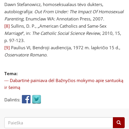
Dawn Stefanowicz, homoseksualaus tėvo dukters,
autobiografija:
Out From Under: The Impact Of Homosexual
Parenting,
Enumclaw WA: Annotation Press, 2007.
[8]
Sullins, D. P., „American Catholics and Same-Sex
Marriage
“, in:
The Catholic Social Science Review
, 2010, 15,
p. 97-123.
[9]
Paulius VI, Bendroji audiencija, 1972 m. lapkričio 15 d.,
Osservatore Romano
.
Tema:
--- Dabartinė painiava dėl Bažnyčios mokymo apie santuoką
ir šeimą
Dalintis:
Paieškos