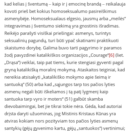
kad kelias į šventumą ‒ kaip ir į emocinę brandą ‒ reikalauja
kovoti prieš bet kokius homoseksualumo pasireiškimus
asmenybėje. Homoseksualaus elgesio, jausmų arba „meilės“
integravimas į šventumo siekimą yra gnostinis išradimas.
Reikėjo parašyti visiškai priešingai: asmenys, turintys
seksualinių pagundų, turi būti ypač skatinami praktikuoti
skaistumo dorybę. Galima buvo tarti pagyrimo ir paramos
žodį pavyzdinei katalikiškos organizacijos „Courage“
[6]
(liet.
„Drąsa“) veiklai, taip pat tiems, kurie stengiasi gyventi pagal
gryną katalikišką moralinį mokymą. Ataskaitos teiginiai, kad
nereikia atsisakyti „katalikiško mokymo apie šeimą ir
santuoką“ (50) arba kad „sąjungos tarp tos pačios lyties
asmenų negali būti iškeliamos į tą patį lygmenį kaip
santuoka tarp vyro ir moters“ (51) galbūt skamba
dievobaimingai, bet jie tikrai tokie nėra. Gėda, kad autoriai
drįsta daryti užuominas, jog Mistinis Kristaus Kūnas yra
atviras kokiam nors pozityviam tos pačios lyties asmenų
santykių (gėjų gyvenimo kartu, gėjų „santuokos“) vertinimui;