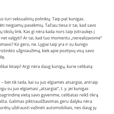
s turi seksualinių polinkių. Taip pat kunigas.
ėti neigiamų pasekmių. Tačiau tiesa ir tai, kad savo
tikslų link. Kas gi nėra kada nors taip įsitraukęs į
 net valgyti? Ar tai, kad tuo momentu „nerealizavome“
mavo? Ko gero, ne. Lygiai taip yra ir su kunigo
nstinkto užgniaužimą, kiek apie pozityvų visų savo
lę.
iškai kitaip? Argi nėra daug kunigų, kurie celibatą
 ‒ bet tik tada, kai su juo elgiamės atsargiai, antraip
eigu su juo elgiamasi „atsargiai“, t. y. jei kunigas
 pagrindinę vietą savo gyvenime, celibatas reikš tikrą
i našta. Galimas piktnaudžiavimas geru dalyku nėra
urėtų uždrausti važinėti automobiliais, nes daug jų