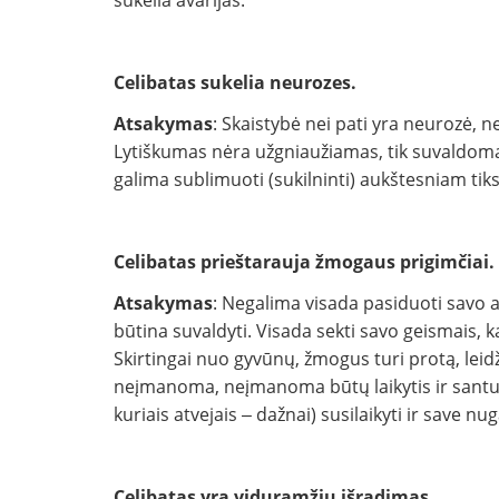
sukelia avarijas.
Celibatas sukelia neurozes.
Atsakymas
: Skaistybė nei pati yra neurozė, ne
Lytiškumas nėra užgniaužiamas, tik suvaldoma
galima sublimuoti (sukilninti) aukštesniam tiks
Celibatas prieštarauja žmogaus prigimčiai.
Atsakymas
: Negalima visada pasiduoti savo 
būtina suvaldyti. Visada sekti savo geismais, k
Skirtingai nuo gyvūnų, žmogus turi protą, leidži
neįmanoma, neįmanoma būtų laikytis ir santuok
kuriais atvejais ‒ dažnai) susilaikyti ir save nug
Celibatas yra viduramžių išradimas.