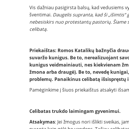
Vis dažniau pasigirsta balsų, kad vedusiems vy
šventimai.
Daugelis supranta, kad ši „išimtis“ gr
nebesiskirs nuo protestantų pastorių. Šiame s
celibatą.
Priekaištas: Romos Katalikų bažnyčia draud
suvaržo kunigus. Be to, nerealizuojant sav
kunigus veidmainiauti, nes kiekvienam žmog
žmona arba draugė). Be to, nevedę kunigai,
problemų. Panaikinus celibatą išsispręstų 
Pamėginkime į šiuos priekaištus atsakyti išsa
Celibatas trukdo laimingam gyvenimui.
Atsakymas
: Jei žmogus nori išlikti sveikas, 