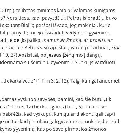
e 300 m.) celibatas minimas kaip privalomas kunigams.
s? Nors tiesa, kad, pavyzdžiui, Petras iš pradžių buvo
 skaitant Bibliją peršasi išvada, jog mokiniai, kurie
alų tarnystę turėjo išsižadėti vedybinio gyvenimo.
ad jie dėl Jo paliko „
namus ar žmoną, ar brolius, ar
itoje vietoje Petras visų apaštalų vardu patvirtina: „
Štai
t 19, 27) Apskritai, po Jėzaus įžengimo į dangų,
uderinama su šeiminiu gyvenimu. Sunku įsivaizduoti,
 „tik kartą vedę“ (1 Tim 3, 2; 12). Taigi kunigai anuomet
rdydamas vyskupo savybes, pamini, kad šie būtų „tik
ms (1 Tim 3, 12) bei kunigams (Tit 1, 6). Tačiau šis
s pabrėžia, kad vyskupu, kunigu ar diakonu gali tapti
voje ne tai, kad jie toliau gali gyventi santuokoje, bet kad
laikymo gyvenimą. Kas po savo pirmosios žmonos