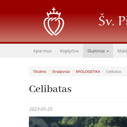
Pereiti
į
pagrindinį
turinį
Apie mus
Koplyčios
Skaitiniai
Mal
Titulinis
Straipsniai
APOLOGETIKA
Celibatas
Celibatas
2023-05-25