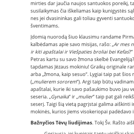
mirties dar jaučia naujos santuokos poreikį, t
susilaikymas čia iškeliamas kaip kunigystės sąl
nes jei dvasininkas gali toliau gyventi santuoko
šventimams.
Įdomią nuorodą šiuo klausimu randame Pirmajam
kalbėdamas apie savo misijas, rašo: „
Ar mes ne
ir kiti apaštalai ir Viešpaties broliai bei Kefas
?“
Petras kartu su savo žmona skelbė Evangeliją?
tapdamas Jėzaus mokiniu! Graikų originale ra
arba „žmona, kaip sesuo“. Lygiai taip pat šios
(„
mulierem sororem
“). Argi taip būtų vadina
apaštalai, kurie iki savo pašaukimo buvo jau 
seseria. „
Gynaika
“ ir „
mulier
“ taip pat gali reik
seserį. Taigi šią vietą pagrįstai galima aiškinti 
mokinės, kurios jiems visokeriopai padėdavo 
Bažnyčios Tėvų liudijimas
. Tokį Šv. Rašto ai
„Geriausia, jei kunigais taptų visiškai skais