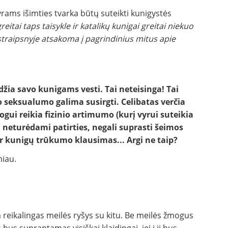
rams išimties tvarka būtų suteikti kunigystės
eitai taps taisykle ir katalikų kunigai greitai niekuo
traipsnyje atsakoma į pagrindinius mitus apie
žia savo kunigams vesti. Tai neteisinga! Tai
o seksualumo galima susirgti. Celibatas verčia
ui reikia fizinio artimumo (kurį vyrui suteikia
 neturėdami patirties, negali suprasti šeimos
ir kunigų trūkumo klausimas... Argi ne taip?
miau.
jam reikalingas meilės ryšys su kitu. Be meilės žmogus