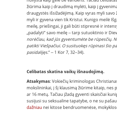
nuvysta kaip gėlė be vandens. Tačiau celibatas 
žiūrima kaip į draudimą mylėti, kaip į gyvenimą
draugystės išsižadėjimą. Kaip vyras myli savo 
myli ir gyvena vien tik Kristui. Kunigo meilė 
meilę, priešingai, ji gali būti stipresnė ir in
„padalyti“ savo meilę ‒ tarp sutuoktinio ir Diev
norėčiau, kad jūs gyventumėte be rūpesčių. Nes
patikti Viešpačiui. O susituokęs rūpinasi šio pa
pasidalijęs
.“ ‒ 1 Kor 7, 32‒34).
Celibatas skatina vaikų išnaudojimą.
Atsakymas
: Vokiečių kriminologas Christianas 
mokslininkai, į šį klausimą žiūrime kitaip, ne
ar 16 metų. Tačiau įžadą gyventi skaisčiai kun
susijusi su seksualine tapatybe, o ne su pašau
dažniau
nei kitose bendruomenėse, mokyklose