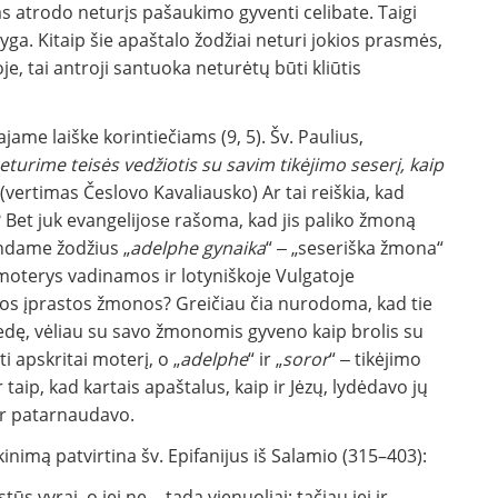
as atrodo neturįs pašaukimo gyventi celibate. Taigi
yga. Kitaip šie apaštalo žodžiai neturi jokios prasmės,
je, tai antroji santuoka neturėtų būti kliūtis
e laiške korintiečiams (9, 5). Šv. Paulius,
turime teisės vedžiotis su savim tikėjimo seserį, kaip
 (vertimas Česlovo Kavaliausko) Ar tai reiškia, kad
 Bet juk evangelijose rašoma, kad jis paliko žmoną
ndame žodžius „
adelphe gynaika
“ ‒ „seseriška žmona“
 moterys vadinamos ir lotyniškoje Vulgatoje
mos įprastos žmonos? Greičiau čia nurodoma, kad tie
vedę, vėliau su savo žmonomis gyveno kaip brolis su
šti apskritai moterį, o „
adelphe
“ ir „
soror
“ ‒ tikėjimo
ir taip, kad kartais apaštalus, kaip ir Jėzų, lydėdavo jų
ir patarnaudavo.
škinimą patvirtina šv. Epifanijus iš Salamio (315–403):
tūs vyrai, o jei ne ‒ tada vienuoliai; tačiau jei ir