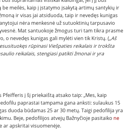
bus suprantamas visiškai klaidingai, jei į jį bus
 be meilės, kaip į įstatymo įsakytą artimų santykių ir
žmoną ir visas jai atsiduoda, taip ir nevedęs kunigas
Išganytojui nėra menkesnė už sutuoktinių tarpusavio
tensyvesnė. Mat santuokoje žmogus turi tam tikra prasme
o, o nevedęs kunigas gali mylėti vien tik Kristų. („
Aš
usituokęs rūpinasi Viešpaties reikalais ir trokšta
saulio reikalais, stengiasi patikti žmonai ir yra
Pfeifferis į šį priekaištą atsako taip: „Mes, kaip
s pedofilu paprastai tampama gana anksti: sulaukus 15
igas duoda būdamas 25 ar 30 metų. Taigi pedofilija yra
kimu. Beje, pedofilijos atvejų Bažnyčioje pasitaiko
ne
 ar apskritai visuomenėje.