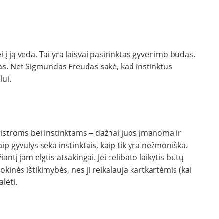
i į ją veda. Tai yra laisvai pasirinktas gyvenimo būdas.
s. Net Sigmundas Freudas sakė, kad instinktus
lui.
aistroms bei instinktams ‒ dažnai juos įmanoma ir
aip gyvulys seka instinktais, kaip tik yra nežmoniška.
antį jam elgtis atsakingai. Jei celibato laikytis būtų
inės ištikimybės, nes ji reikalauja kartkartėmis (kai
alėti.