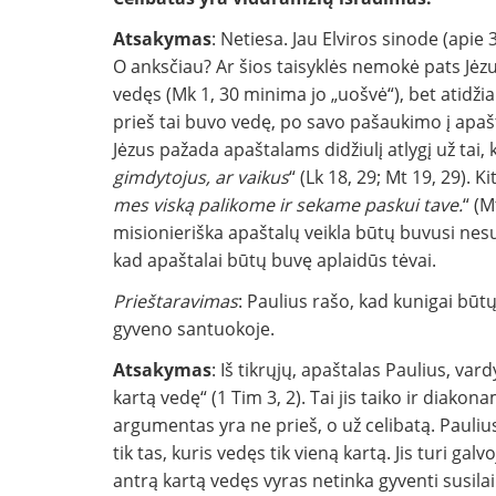
Atsakymas
: Netiesa. Jau Elviros sinode (api
O anksčiau? Ar šios taisyklės nemokė pats Jėzu
vedęs (Mk 1, 30 minima jo „uošvė“), bet atidžiai
prieš tai buvo vedę, po savo pašaukimo į apašt
Jėzus pažada apaštalams didžiulį atlygį už tai, k
gimdytojus, ar vaikus
“ (Lk 18, 29; Mt 19, 29). K
mes viską palikome ir sekame paskui tave.
“ (M
misionieriška apaštalų veikla būtų buvusi nes
kad apaštalai būtų buvę aplaidūs tėvai.
Prieštaravimas
: Paulius rašo, kad kunigai būtų
gyveno santuokoje.
Atsakymas
: Iš tikrųjų, apaštalas Paulius, va
kartą vedę“ (1 Tim 3, 2). Tai jis taiko ir diakona
argumentas yra ne prieš, o už celibatą. Pauliu
tik tas, kuris vedęs tik vieną kartą. Jis turi gal
antrą kartą vedęs vyras netinka gyventi susi