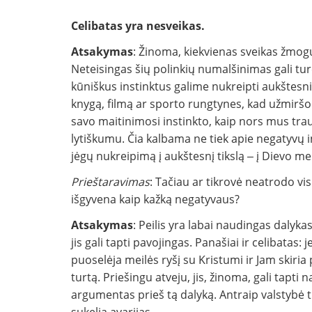
Celibatas yra nesveikas.
Atsakymas
: Žinoma, kiekvienas sveikas žmogu
Neteisingas šių polinkių numalšinimas gali tur
kūniškus instinktus galime nukreipti aukštesnių 
knygą, filmą ar sporto rungtynes, kad užmiršo
savo maitinimosi instinkto, kaip nors mus trau
lytiškumu. Čia kalbama ne tiek apie negatyvų i
jėgų nukreipimą į aukštesnį tikslą ‒ į Dievo mei
Prieštaravimas
: Tačiau ar tikrovė neatrodo vis
išgyvena kaip kažką negatyvaus?
Atsakymas
: Peilis yra labai naudingas dalykas
jis gali tapti pavojingas. Panašiai ir celibatas: j
puoselėja meilės ryšį su Kristumi ir Jam skiria
turtą. Priešingu atveju, jis, žinoma, gali tapt
argumentas prieš tą dalyką. Antraip valstybė t