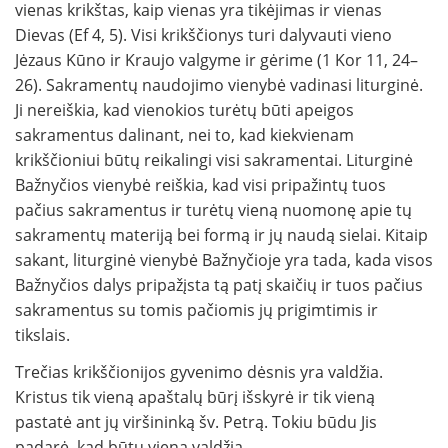
vienas krikštas, kaip vienas yra tikėjimas ir vienas
Dievas (Ef 4, 5). Visi krikščionys turi dalyvauti vieno
Jėzaus Kūno ir Kraujo valgyme ir gėrime (1 Kor 11, 24–
26). Sakramentų naudojimo vienybė vadinasi liturginė.
Ji nereiškia, kad vienokios turėtų būti apeigos
sakramentus dalinant, nei to, kad kiekvienam
krikščioniui būtų reikalingi visi sakramentai. Liturginė
Bažnyčios vienybė reiškia, kad visi pripažintų tuos
pačius sakramentus ir turėtų vieną nuomonę apie tų
sakramentų materiją bei formą ir jų naudą sielai. Kitaip
sakant, liturginė vienybė Bažnyčioje yra tada, kada visos
Bažnyčios dalys pripažįsta tą patį skaičių ir tuos pačius
sakramentus su tomis pačiomis jų prigimtimis ir
tikslais.
Trečias krikščionijos gyvenimo dėsnis yra valdžia.
Kristus tik vieną apaštalų būrį išskyrė ir tik vieną
pastatė ant jų viršininką šv. Petrą. Tokiu būdu Jis
padarė, kad būtų viena valdžia.