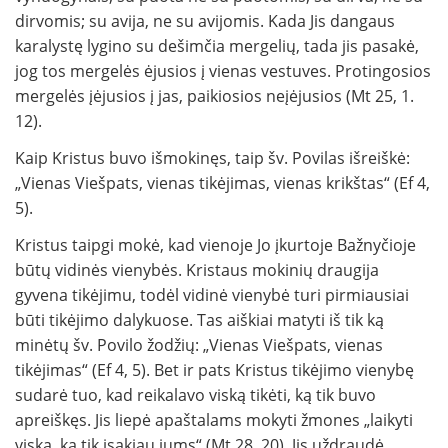
dirvomis; su avija, ne su avijomis. Kada Jis dangaus
karalystę lygino su dešimčia mergelių, tada jis pasakė,
jog tos mergelės ėjusios į vienas vestuves. Protingosios
mergelės įėjusios į jas, paikiosios neįėjusios (Mt 25, 1.
12).
Kaip Kristus buvo išmokinęs, taip šv. Povilas išreiškė:
„Vienas Viešpats, vienas tikėjimas, vienas krikštas“ (Ef 4,
5).
Kristus taipgi mokė, kad vienoje Jo įkurtoje Bažnyčioje
būtų vidinės vienybės. Kristaus mokinių draugija
gyvena tikėjimu, todėl vidinė vienybė turi pirmiausiai
būti tikėjimo dalykuose. Tas aiškiai matyti iš tik ką
minėtų šv. Povilo žodžių: „Vienas Viešpats, vienas
tikėjimas“ (Ef 4, 5). Bet ir pats Kristus tikėjimo vienybę
sudarė tuo, kad reikalavo viską tikėti, ką tik buvo
apreiškęs. Jis liepė apaštalams mokyti žmones „laikyti
viską, ką tik įsakiau jums“ (Mt 28, 20). Jis uždraudė