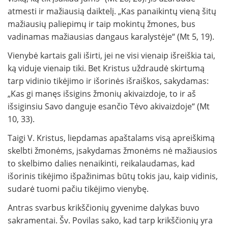
atmesti ir mažiausią daiktelį. „Kas panaikintų vieną šitų
mažiausių paliepimų ir taip mokintų žmones, bus
vadinamas mažiausias dangaus karalystėje“ (Mt 5, 19).
Vienybė kartais gali iširti, jei ne visi vienaip išreiškia tai,
ką viduje vienaip tiki. Bet Kristus uždraudė skirtumą
tarp vidinio tikėjimo ir išorinės išraiškos, sakydamas:
„Kas gi manęs išsigins žmonių akivaizdoje, to ir aš
išsiginsiu Savo danguje esančio Tėvo akivaizdoje“ (Mt
10, 33).
Taigi V. Kristus, liepdamas apaštalams visą apreiškimą
skelbti žmonėms, įsakydamas žmonėms nė mažiausios
to skelbimo dalies nenaikinti, reikalaudamas, kad
išorinis tikėjimo išpažinimas būtų tokis jau, kaip vidinis,
sudarė tuomi pačiu tikėjimo vienybę.
Antras svarbus krikščionių gyvenime dalykas buvo
sakramentai. Šv. Povilas sako, kad tarp krikščionių yra