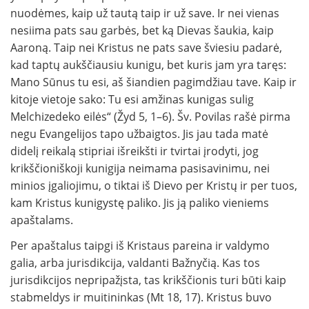
nuodėmes, kaip už tautą taip ir už save. Ir nei vienas
nesiima pats sau garbės, bet ką Dievas šaukia, kaip
Aaroną. Taip nei Kristus ne pats save šviesiu padarė,
kad taptų aukščiausiu kunigu, bet kuris jam yra taręs:
Mano Sūnus tu esi, aš šiandien pagimdžiau tave. Kaip ir
kitoje vietoje sako: Tu esi amžinas kunigas sulig
Melchizedeko eilės“ (Žyd 5, 1–6). Šv. Povilas rašė pirma
negu Evangelijos tapo užbaigtos. Jis jau tada matė
didelį reikalą stipriai išreikšti ir tvirtai įrodyti, jog
krikščioniškoji kunigija neimama pasisavinimu, nei
minios įgaliojimu, o tiktai iš Dievo per Kristų ir per tuos,
kam Kristus kunigystę paliko. Jis ją paliko vieniems
apaštalams.
Per apaštalus taipgi iš Kristaus pareina ir valdymo
galia, arba jurisdikcija, valdanti Bažnyčią. Kas tos
jurisdikcijos nepripažįsta, tas krikščionis turi būti kaip
stabmeldys ir muitininkas (Mt 18, 17). Kristus buvo