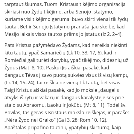
tarptautiškumas. Tuomi Kristaus tikėjimo organizacija
skiriasi nuo Žydų tikėjimo, arba Senojo Įstatymo,
kuriame visi tikėjimo gerumai buvo skirti vienai tik žydų
tautai. Bet ir Senojo Įstatymo pranašai jau skelbė, kad
Mesijo laikais visos tautos priims Jo įstatus (Iz 2, 2–4).
Pats Kristus pažymėdavo Žydams, kad nereikia niekinti
kitų tautų, ypač Samariečių (Lk 10, 33; 17, 6), kad ir
Romiečiai gali turėti dorybių, ypač tikėjimo, didesnių už
Žydus (Mat. 8, 10). Paskui Jis aiškiai pasakė, kad
dangaus Tėvas į savo puotą sukvies visus iš visų kampų
(Lk 14, 16–24), tai reiškia ne vieną tik tautą, bet visas.
Taigi Kristus aiškiai pasakė, kad Jo moksle „daugelis
atvyks iš rytų ir vakarų ir dangaus karalystėje sės prie
stalo su Abraomu, Izaoku ir Jokūbu (Mt 8, 11). Todėl šv.
Povilas, tas gerasis Kristaus mokslo reiškėjas, ir parašė:
„Nėra Žydo nei Graiko“ (Gal 3, 28; Rom 10, 12).
Apaštalas pripažino tautinių ypatybių skirtumą, kaip