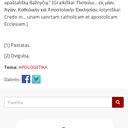
apaštališką Bažnyčią.“ (Graikiškai: Πιστεύω... εἰς μίαν,
Ἁγίαν, Καθολικὴν καὶ Ἀποστολικὴν Ἐκκλησίαν; lotyniškai:
Credo in... unam sanctam catholicam et apostolicam
Ecclesiam.)
[1] Pastatas.
[2] Dvigubą.
Tema:
APOLOGETIKA
Dalintis:
Paieškos
forma