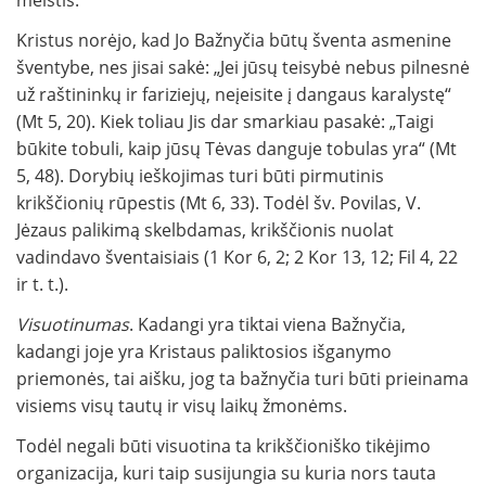
Kristus norėjo, kad Jo Bažnyčia būtų šventa asmenine
šventybe, nes jisai sakė: „Jei jūsų teisybė nebus pilnesnė
už raštininkų ir fariziejų, neįeisite į dangaus karalystę“
(Mt 5, 20). Kiek toliau Jis dar smarkiau pasakė: „Taigi
būkite tobuli, kaip jūsų Tėvas danguje tobulas yra“ (Mt
5, 48). Dorybių ieškojimas turi būti pirmutinis
krikščionių rūpestis (Mt 6, 33). Todėl šv. Povilas, V.
Jėzaus palikimą skelbdamas, krikščionis nuolat
vadindavo šventaisiais (1 Kor 6, 2; 2 Kor 13, 12; Fil 4, 22
ir t. t.).
Visuotinumas
. Kadangi yra tiktai viena Bažnyčia,
kadangi joje yra Kristaus paliktosios išganymo
priemonės, tai aišku, jog ta bažnyčia turi būti prieinama
visiems visų tautų ir visų laikų žmonėms.
Todėl negali būti visuotina ta krikščioniško tikėjimo
organizacija, kuri taip susijungia su kuria nors tauta