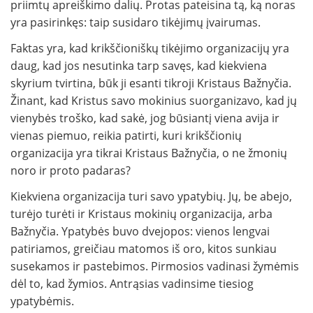
priimtų apreiškimo dalių. Protas pateisina tą, ką noras
yra pasirinkęs: taip susidaro tikėjimų įvairumas.
Faktas yra, kad krikščioniškų tikėjimo organizacijų yra
daug, kad jos nesutinka tarp savęs, kad kiekviena
skyrium tvirtina, būk ji esanti tikroji Kristaus Bažnyčia.
Žinant, kad Kristus savo mokinius suorganizavo, kad jų
vienybės troško, kad sakė, jog būsiantį viena avija ir
vienas piemuo, reikia patirti, kuri krikščionių
organizacija yra tikrai Kristaus Bažnyčia, o ne žmonių
noro ir pro­to padaras?
Kiekviena organizacija turi savo ypatybių. Jų, be abejo,
turėjo turėti ir Kristaus mokinių organizacija, arba
Bažnyčia. Ypatybės buvo dvejopos: vienos lengvai
patiriamos, greičiau matomos iš oro, kitos sunkiau
susekamos ir pastebimos. Pirmosios vadinasi žymėmis
dėl to, kad žymios. Antrąsias vadinsime tiesiog
ypatybėmis.