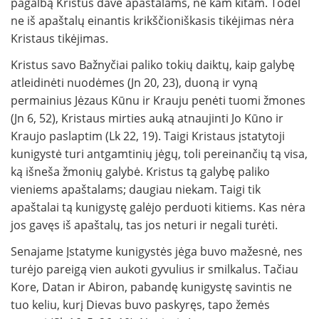
pagalbą Kristus davė apaštalams, ne kam kitam. Todėl
ne iš apaštalų einantis krikščioniškasis tikėjimas nėra
Kristaus tikėjimas.
Kristus savo Bažnyčiai paliko tokių daiktų, kaip galybę
atleidinėti nuodėmes (Jn 20, 23), duoną ir vyną
permainius Jėzaus Kūnu ir Krauju penėti tuomi žmones
(Jn 6, 52), Kristaus mirties auką atnaujinti Jo Kūno ir
Kraujo paslaptim (Lk 22, 19). Taigi Kristaus įstatytoji
kunigystė turi antgamtinių jėgų, toli pereinančių tą visa,
ką išneša žmonių galybė. Kristus tą galybę paliko
vieniems apaštalams; daugiau niekam. Taigi tik
apaštalai tą kunigystę galėjo perduoti kitiems. Kas nėra
jos gavęs iš apaštalų, tas jos neturi ir negali turėti.
Senajame Įstatyme kunigystės jėga buvo mažesnė, nes
turėjo pareigą vien aukoti gyvulius ir smilkalus. Tačiau
Kore, Datan ir Abiron, pabandę kunigystę savintis ne
tuo keliu, kurį Dievas buvo paskyręs, tapo žemės