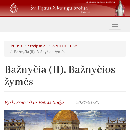
Pereiti
į
pagrindinį
turinį
Toggle
navigat
Titulinis
Straipsniai
APOLOGETIKA
Bažnyčia (II). Bažnyčios žymės
Bažnyčia (II). Bažnyčios
žymės
Vysk. Pranciškus Petras Būčys
2021-01-25