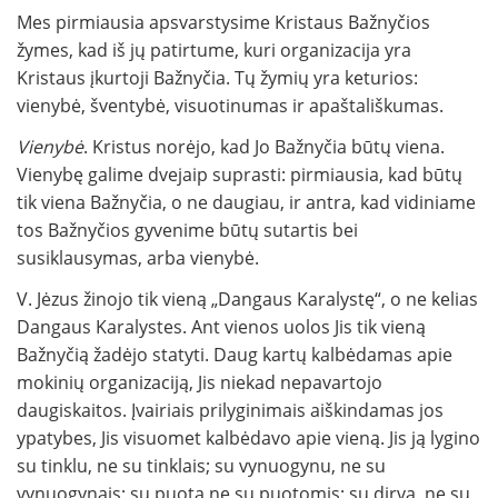
Mes pirmiausia apsvarstysime Kristaus Bažnyčios
žymes, kad iš jų patirtume, kuri organizacija yra
Kristaus įkurtoji Bažnyčia. Tų žymių yra keturios:
vienybė, šventybė, visuotinumas ir apaštališkumas.
Vienybė
. Kristus norėjo, kad Jo Bažnyčia būtų viena.
Vienybę galime dvejaip suprasti: pirmiausia, kad būtų
tik viena Bažnyčia, o ne daugiau, ir antra, kad vidiniame
tos Bažnyčios gyvenime būtų sutartis bei
susiklausymas, arba vienybė.
V. Jėzus žinojo tik vieną „Dangaus Karalystę“, o ne kelias
Dangaus Karalystes. Ant vienos uolos Jis tik vieną
Bažnyčią žadėjo statyti. Daug kartų kalbėdamas apie
mokinių organizaciją, Jis niekad nepavartojo
daugiskaitos. Įvairiais prilyginimais aiškindamas jos
ypatybes, Jis visuomet kalbėdavo apie vieną. Jis ją lygino
su tinklu, ne su tinklais; su vynuogynu, ne su
vynuogynais; su puota ne su puotomis; su dirva, ne su