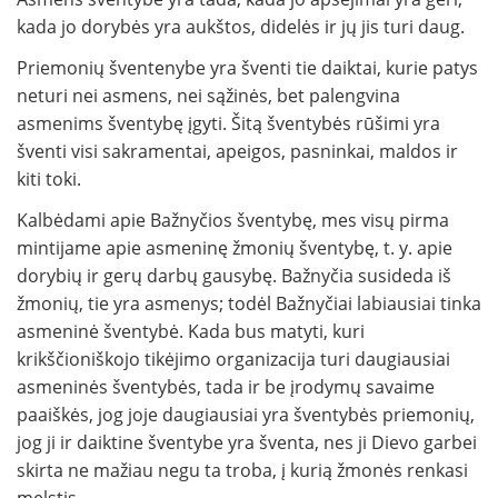
kada jo dorybės yra aukštos, didelės ir jų jis turi daug.
Priemonių šventenybe yra šventi tie daiktai, kurie patys
neturi nei asmens, nei sąžinės, bet palengvina
asmenims šventybę įgyti. Šitą šventybės rūšimi yra
šventi visi sakramentai, apeigos, pasninkai, maldos ir
kiti toki.
Kalbėdami apie Bažnyčios šventybę, mes visų pirma
mintijame apie asmeninę žmonių šventybę, t. y. apie
dorybių ir gerų darbų gausybę. Bažnyčia susideda iš
žmonių, tie yra asmenys; todėl Bažnyčiai labiausiai tinka
asmeninė šventybė. Kada bus matyti, kuri
krikščioniškojo tikėjimo organizacija turi daugiausiai
asmeninės šventybės, tada ir be įrodymų savaime
paaiškės, jog joje daugiausiai yra šventybės priemonių,
jog ji ir daiktine šventybe yra šventa, nes ji Dievo garbei
skirta ne mažiau negu ta troba, į kurią žmonės renkasi
melstis.