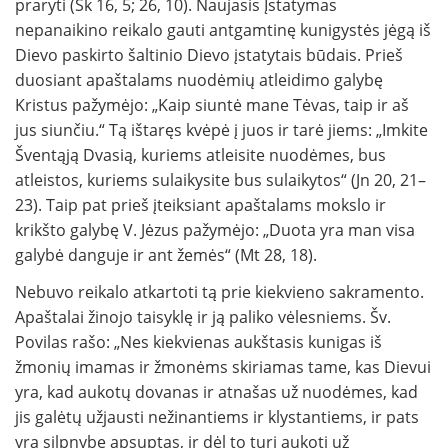
praryti (Sk 16, 5; 26, 10). Naujasis Įstatymas
nepanaikino reikalo gauti antgamtinę kunigystės jėgą iš
Dievo paskirto šaltinio Dievo įstatytais būdais. Prieš
duosiant apaštalams nuodėmių atleidimo galybę
Kristus pažymėjo: „Kaip siuntė mane Tėvas, taip ir aš
jus siunčiu.“ Tą ištaręs kvėpė į juos ir tarė jiems: „Imkite
Šventąją Dvasią, kuriems atleisite nuodėmes, bus
atleistos, kuriems sulaikysite bus sulaikytos“ (Jn 20, 21–
23). Taip pat prieš įteiksiant apaštalams mokslo ir
krikšto galybę V. Jėzus pažymėjo: „Duota yra man visa
galybė danguje ir ant žemės“ (Mt 28, 18).
Nebuvo reikalo atkartoti tą prie kiekvieno sakramento.
Apaštalai žinojo taisyklę ir ją paliko vėlesniems. Šv.
Povilas rašo: „Nes kiekvienas aukštasis kunigas iš
žmonių imamas ir žmonėms skiriamas tame, kas Dievui
yra, kad aukotų dovanas ir atnašas už nuodėmes, kad
jis galėtų užjausti nežinantiems ir klystantiems, ir pats
yra silpnybe apsuptas, ir dėl to turi aukoti už