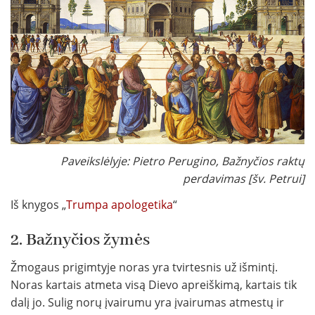
Paveikslėlyje: Pietro Perugino, Bažnyčios raktų
perdavimas [šv. Petrui]
Iš knygos „
Trumpa apologetika
“
2. Bažnyčios žymės
Žmogaus prigimtyje noras yra tvirtesnis už išmintį.
Noras kartais atmeta visą Dievo apreiškimą, kartais tik
dalį jo. Sulig norų įvairumu yra įvairumas atmestų ir