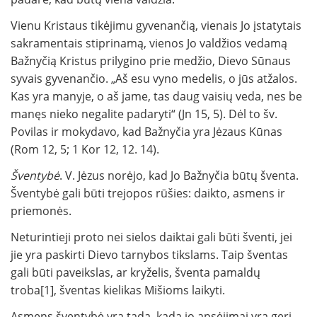
Vienu Kristaus tikėjimu gyvenančią, vienais Jo įstatytais
sakramentais stiprinamą, vienos Jo valdžios vedamą
Bažnyčią Kristus prilygino prie medžio, Dievo Sūnaus
syvais gyvenančio. „Aš esu vyno medelis, o jūs atžalos.
Kas yra manyje, o aš jame, tas daug vaisių veda, nes be
manęs nieko negalite padaryti“ (Jn 15, 5). Dėl to šv.
Povilas ir mokydavo, kad Bažnyčia yra Jėzaus Kūnas
(Rom 12, 5; 1 Kor 12, 12. 14).
Šventybė
. V. Jėzus norėjo, kad Jo Bažnyčia būtų šventa.
Šventybė gali būti trejopos rūšies: daikto, asmens ir
priemonės.
Neturintieji proto nei sielos daiktai gali būti šventi, jei
jie yra paskirti Dievo tarnybos tikslams. Taip šventas
gali būti paveikslas, ar kryželis, šventa pamaldų
troba[1], šventas kielikas Mišioms laikyti.
Asmens šventybė yra tada, kada jo apsėjimai yra geri,