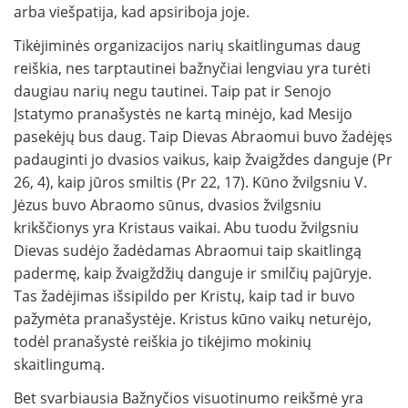
arba viešpatija, kad apsiriboja joje.
Tikėjiminės organizacijos narių skaitlingumas daug
reiškia, nes tarptautinei bažnyčiai lengviau yra turėti
daugiau narių negu tautinei. Taip pat ir Senojo
Įstatymo pranašystės ne kartą minėjo, kad Mesijo
pasekėjų bus daug. Taip Dievas Abraomui buvo žadėjęs
padauginti jo dvasios vaikus, kaip žvaigždes danguje (Pr
26, 4), kaip jūros smiltis (Pr 22, 17). Kūno žvilgsniu V.
Jėzus buvo Abraomo sūnus, dvasios žvilgsniu
krikščionys yra Kristaus vaikai. Abu tuodu žvilgsniu
Dievas sudėjo žadėdamas Abraomui taip skaitlingą
padermę, kaip žvaigždžių danguje ir smilčių pajūryje.
Tas žadėjimas išsipildo per Kristų, kaip tad ir buvo
pažymėta pranašystėje. Kristus kūno vaikų neturėjo,
todėl pranašystė reiškia jo tikėjimo mokinių
skaitlingumą.
Bet svarbiausia Bažnyčios visuotinumo reikšmė yra