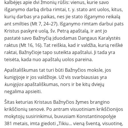
kalbėjęs apie dvi žmonių rūšis: vienus, kurie savo
išganymo darbą dirba rimtai, t. y. stato ant uolos, kitus,
kurių darbas yra paikas, nes jie stato išganymo reikalą
ant smilties (Mt 7, 24–27). Išganymo rimtam darbui pats
Kristus paskyrė uolą, šv. Petrą apaštalą, ir ant jo
pastatė savo Bažnyčią įduodamas Dangaus Karalystės
raktus (Mt 16, 16). Tat reiškia, kad ir valdžia, kurią reiškė
raktai, Bažnyčioje tapo suteikta apaštalui. Ji tada yra
teisėta, kada nuo apaštalų uolos pareina.
Apaštališkumas tat turi būti Bažnyčios moksle, jos
kunigijoje ir jos valdžioje. Už vis svarbiausias yra
kunigijos
apaštališkumas, nors ir be kitų dviejų
negalima apsieiti.
Šitas keturias Kristaus Bažnyčios žymes brangino
krikščionių senovė. Po antram visuotiniam krikščionijos
mokytojų susirinkimui, buvusiam Konstantinopolyje
381 metais, imta giedoti „Tikiu... vieną šventą, visuotinę,