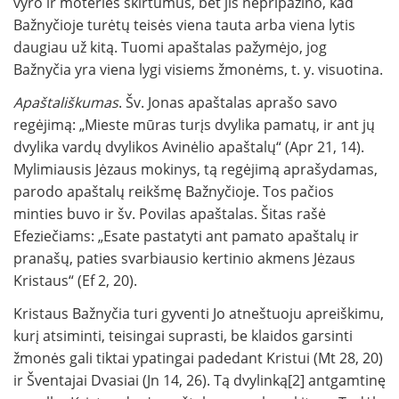
vyro ir moteries skirtumus, bet jis nepripažino, kad
Bažnyčioje turėtų teisės viena tauta arba viena lytis
daugiau už kitą. Tuomi apaštalas pažymėjo, jog
Bažnyčia yra viena lygi visiems žmonėms, t. y. visuotina.
Apaštališkumas
. Šv. Jonas apaštalas aprašo savo
regėjimą: „Mieste mūras turįs dvylika pamatų, ir ant jų
dvylika vardų dvylikos Avinėlio apaštalų“ (Apr 21, 14).
Mylimiausis Jėzaus mokinys, tą regėjimą aprašydamas,
parodo apaštalų reikšmę Bažnyčioje. Tos pačios
minties buvo ir šv. Povilas apaštalas. Šitas rašė
Efeziečiams: „Esate pastatyti ant pamato apaštalų ir
pranašų, paties svarbiausio kertinio akmens Jėzaus
Kristaus“ (Ef 2, 20).
Kristaus Bažnyčia turi gyventi Jo atneštuoju apreiškimu,
kurį atsiminti, teisingai suprasti, be klaidos garsinti
žmonės gali tiktai ypatingai padedant Kristui (Mt 28, 20)
ir Šventajai Dvasiai (Jn 14, 26). Tą dvylinką[2] antgamtinę