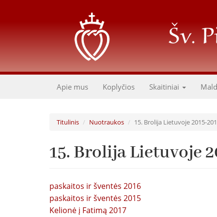
Pereiti
į
pagrindinį
turinį
Apie mus
Koplyčios
Skaitiniai
Mal
Titulinis
Nuotraukos
15. Brolija Lietuvoje 2015-20
15. Brolija Lietuvoje 
paskaitos ir šventės 2016
paskaitos ir šventės 2015
Kelionė į Fatimą 2017