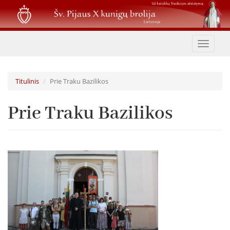
Pereiti
į
pagrindinį
turinį
Toggle
navigat
Titulinis
Prie Traku Bazilikos
Prie Traku Bazilikos