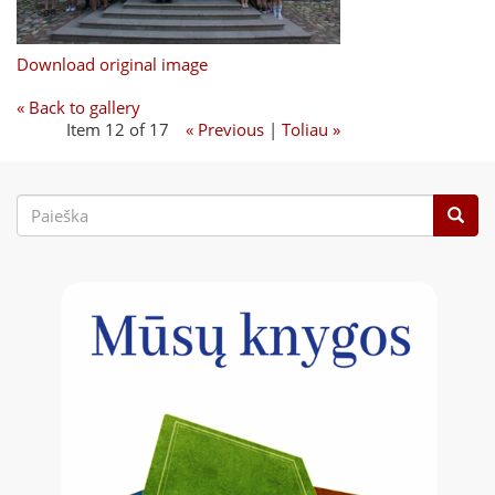
Download original image
« Back to gallery
Item 12 of 17
« Previous
|
Toliau »
Paieškos
forma