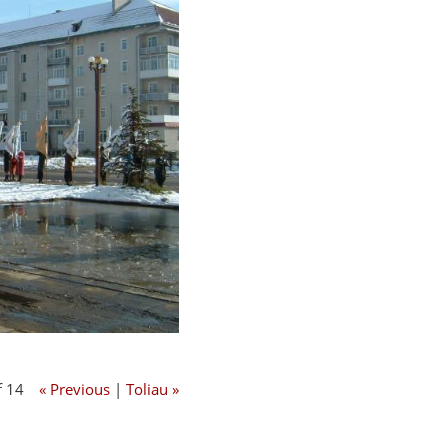
f 14
« Previous
|
Toliau »