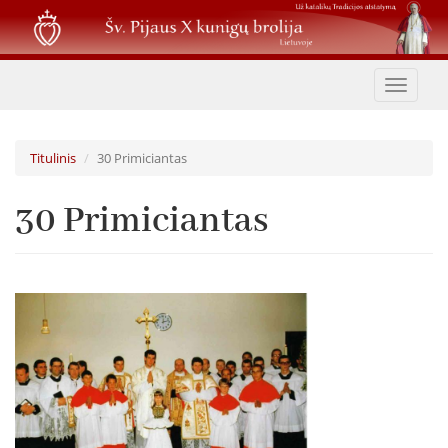
Pereiti
į
pagrindinį
turinį
Toggle
navigat
Titulinis
30 Primiciantas
30 Primiciantas