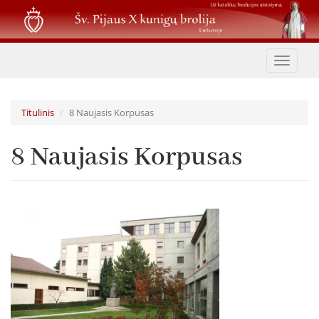
Pereiti
į
pagrindinį
turinį
Toggle
navigat
Titulinis
8 Naujasis Korpusas
8 Naujasis Korpusas