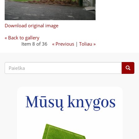
Download original image
« Back to gallery
Item 8 of 36
« Previous
|
Toliau »
Paieškos
forma