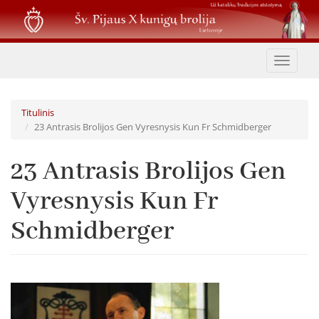
Pereiti
į
pagrindinį
turinį
Toggle
navigat
Titulinis
23 Antrasis Brolijos Gen Vyresnysis Kun Fr Schmidberger
23 Antrasis Brolijos Gen
Vyresnysis Kun Fr
Schmidberger