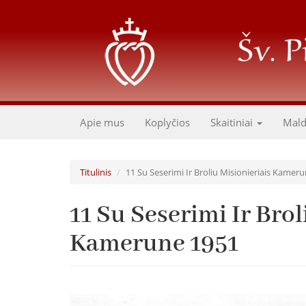
Pereiti
į
pagrindinį
turinį
Apie mus
Koplyčios
Skaitiniai
Mal
Titulinis
11 Su Seserimi Ir Broliu Misionieriais Kamer
11 Su Seserimi Ir Brol
Kamerune 1951