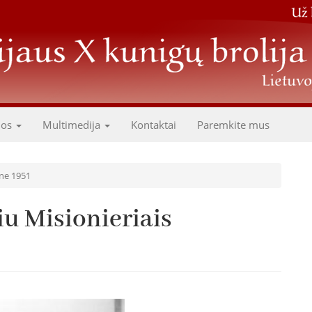
dos
Multimedija
Kontaktai
Paremkite mus
une 1951
iu Misionieriais