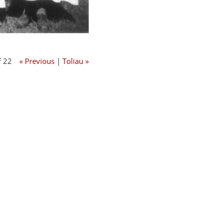
f 22
« Previous
|
Toliau »