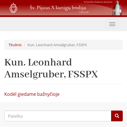
Pereiti
į
pagrindinį
turinį
Toggle
navigat
Titulinis
Kun. Leonhard Amselgruber, FSSPX
Kun. Leonhard
Amselgruber, FSSPX
Kodėl giedame bažnyčioje
Paieškos
forma