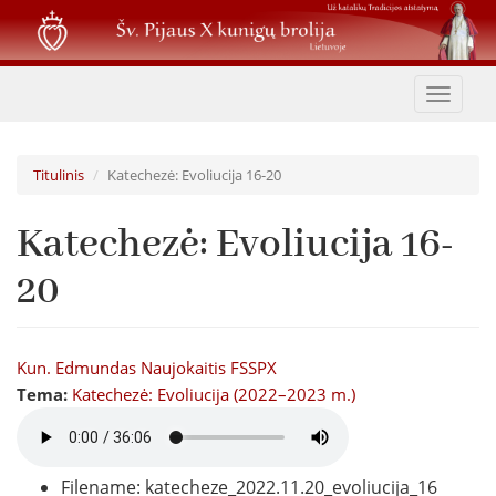
Pereiti
į
pagrindinį
turinį
Toggle
navigat
Titulinis
Katechezė: Evoliucija 16-20
Katechezė: Evoliucija 16-
20
Kun. Edmundas Naujokaitis FSSPX
Tema:
Katechezė: Evoliucija (2022–2023 m.)
Filename: katecheze_2022.11.20_evoliucija_16