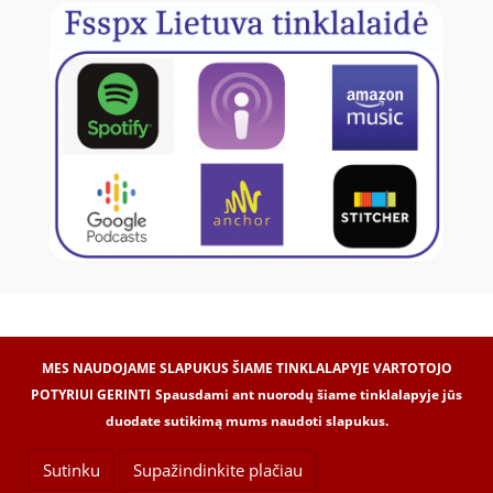
MES NAUDOJAME SLAPUKUS ŠIAME TINKLALAPYJE VARTOTOJO
POTYRIUI GERINTI
Spausdami ant nuorodų šiame tinklalapyje jūs
duodate sutikimą mums naudoti slapukus.
Internetinių svetainių kūrimas -
Dipolis.com
© 2017
© VšĮ „Laetitia“, 2017
Sutinku
Supažindinkite plačiau