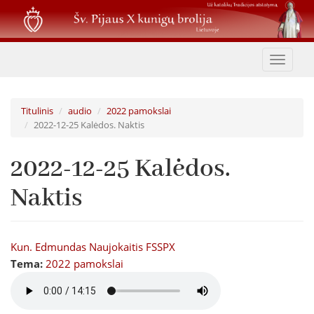
Pereiti
į
pagrindinį
turinį
Toggle
navigat
Titulinis
audio
2022 pamokslai
2022-12-25 Kalėdos. Naktis
2022-12-25 Kalėdos.
Naktis
Kun. Edmundas Naujokaitis FSSPX
Tema:
2022 pamokslai