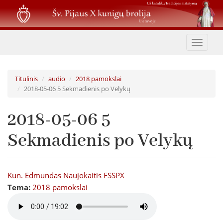
Pereiti
į
pagrindinį
turinį
Toggle
navigat
Titulinis
audio
2018 pamokslai
2018-05-06 5 Sekmadienis po Velykų
2018-05-06 5
Sekmadienis po Velykų
Kun. Edmundas Naujokaitis FSSPX
Tema:
2018 pamokslai