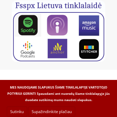
MES NAUDOJAME SLAPUKUS ŠIAME TINKLALAPYJE VARTOTOJO
POTYRIUI GERINTI
Spausdami ant nuorodų šiame tinklalapyje jūs
duodate sutikimą mums naudoti slapukus.
Internetinių svetainių kūrimas -
Dipolis.com
© 2017
© VšĮ „Laetitia“, 2017
Sutinku
Supažindinkite plačiau