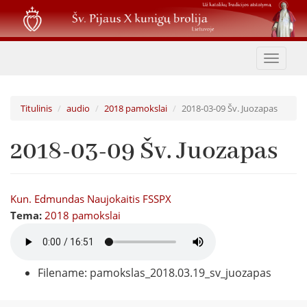
Pereiti
į
pagrindinį
turinį
Toggle
navigat
Titulinis
audio
2018 pamokslai
2018-03-09 Šv. Juozapas
2018-03-09 Šv. Juozapas
Kun. Edmundas Naujokaitis FSSPX
Tema:
2018 pamokslai
Filename: pamokslas_2018.03.19_sv_juozapas