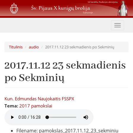
Pereiti
į
pagrindinį
turinį
Toggle
navigat
Titulinis
audio
2017.11.12 23 sekmadienis po Sekminių
2017.11.12 23 sekmadienis
po Sekminių
Kun. Edmundas Naujokaitis FSSPX
Tema:
2017 pamokslai
Filename: pamokslas_2017.11.12_23_sekminiu