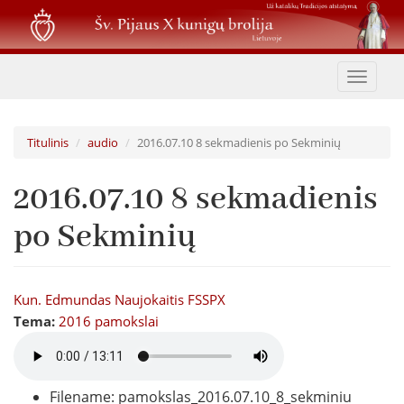
Pereiti
į
pagrindinį
turinį
Toggle
navigat
Titulinis
audio
2016.07.10 8 sekmadienis po Sekminių
2016.07.10 8 sekmadienis
po Sekminių
Kun. Edmundas Naujokaitis FSSPX
Tema:
2016 pamokslai
Filename: pamokslas_2016.07.10_8_sekminiu