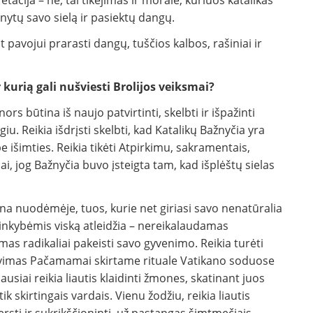
tacija – ne, tai tikėjimas ir moralė, kuriuos katalikas
ganytų savo sielą ir pasiektų dangų.
t pavojui prarasti dangų, tuščios kalbos, rašiniai ir
r kurią gali nušviesti Brolijos veiksmai?
ors būtina iš naujo patvirtinti, skelbti ir išpažinti
iu. Reikia išdrįsti skelbti, kad Katalikų Bažnyčia yra
išimties. Reikia tikėti Atpirkimu, sakramentais,
, jog Bažnyčia buvo įsteigta tam, kad išplėštų sielas
vena nuodėmėje, tuos, kurie net giriasi savo nenatūralia
plinkybėmis viską atleidžia – nereikalaudamas
amas radikaliai pakeisti savo gyvenimo. Reikia turėti
avimas Pačamamai skirtame rituale Vatikano soduose
siai reikia liautis klaidinti žmones, skatinant juos
tik skirtingais vardais. Vienu žodžiu, reikia liautis