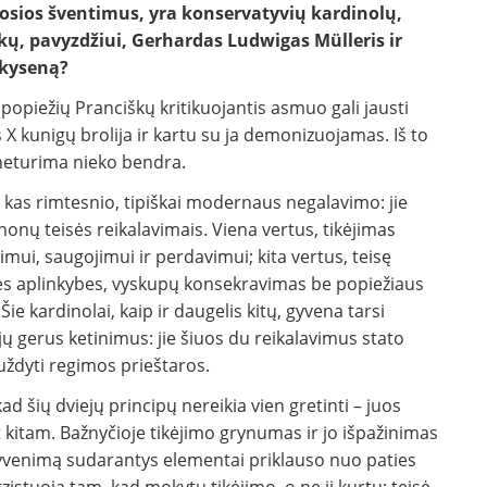
-osios šventimus, yra konservatyvių kardinolų,
škų, pavyzdžiui, Gerhardas Ludwigas Mülleris ir
ikyseną?
 popiežių Pranciškų kritikuojantis asmuo gali jausti
 X kunigų brolija ir kartu su ja demonizuojamas. Iš to
s neturima nieko bendra.
r kas rimtesnio, tipiškai modernaus negalavimo: jie
nonų teisės reikalavimais. Viena vertus, tikėjimas
nimui, saugojimui ir perdavimui; kita vertus, teisę
ines aplinkybes, vyskupų konsekravimas be popiežiaus
e kardinolai, kaip ir daugelis kitų, gyvena tarsi
 jų gerus ketinimus: jie šiuos du reikalavimus stato
niuždyti regimos prieštaros.
ad šių dviejų principų nereikia vien gretinti – juos
t kitam. Bažnyčioje tikėjimo grynumas ir jo išpažinimas
s gyvenimą sudarantys elementai priklauso nuo paties