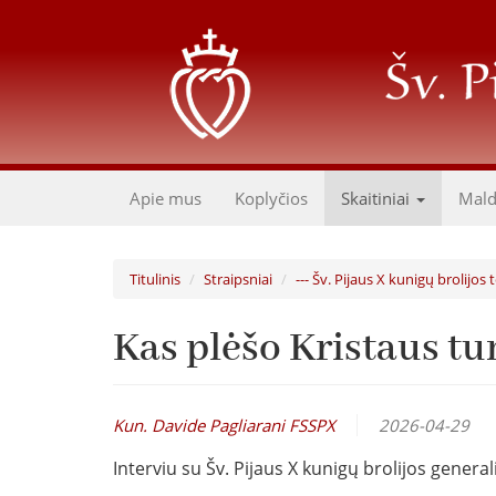
Pereiti
į
pagrindinį
turinį
Apie mus
Koplyčios
Skaitiniai
Mal
Titulinis
Straipsniai
--- Šv. Pijaus X kunigų brolijos 
Kas plėšo Kristaus tu
Kun. Davide Pagliarani FSSPX
2026-04-29
Interviu su Šv. Pijaus X kunigų brolijos general