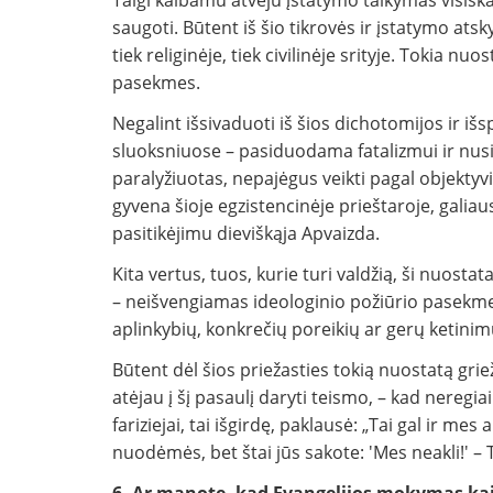
Taigi kalbamu atveju įstatymo taikymas visiška
saugoti. Būtent iš šio tikrovės ir įstatymo atsky
tiek religinėje, tiek civilinėje srityje. Tokia nuo
pasekmes.
Negalint išsivaduoti iš šios dichotomijos ir iš
sluoksniuose – pasiduodama fatalizmui ir nusiv
paralyžiuotas, nepajėgus veikti pagal objektyvi
gyvena šioje egzistencinėje prieštaroje, galiau
pasitikėjimu dieviškąja Apvaizda.
Kita vertus, tuos, kurie turi valdžią, ši nuosta
– neišvengiamas ideologinio požiūrio pasekmes
aplinkybių, konkrečių poreikių ar gerų ketinim
Būtent dėl šios priežasties tokią nuostatą gri
atėjau į šį pasaulį daryti teismo, – kad neregia
fariziejai, tai išgirdę, paklausė: „Tai gal ir me
nuodėmės, bet štai jūs sakote: 'Mes neakli!' – Tai