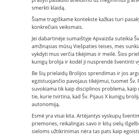
prašyti pasaulio atleidimo už mėginimus jį atve
smerkti klaidą.
Šiame tragiškame kontekste kažkas turi pasakyt
konkrečiais veiksmais.
Jei dabartinėje sumaištyje Apvaizda suteikia Šv.
amžinąsias mūsų Viešpaties teises, mes sunki
vykdyti mus verčia tikėjimas ir meilė. Šios pri
kunigų brolija ir kodėl ji nusprendė šventinti 
Be šių prielaidų Brolijos sprendimas ir jos a
egzistuojančio pavojaus tikėjimui, tuomet Šv. 
suvokiama tik kaip disciplinos problema, kaip
tie, kurie tvirtina, kad Šv. Pijaus X kunigų br
autonomiją.
Esmė yra visai kita. Artėjantys vyskupų šventi
priemones, reikalingas savo ir kitų sielų išgelbė
sieloms užtikrinimas nėra tas pats kaip egoist