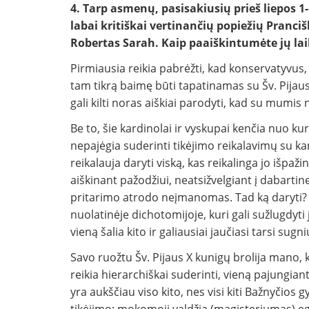
4. Tarp asmenų, pasisakiusių prieš liepos 1
labai kritiškai vertinančių popiežių Pranci
Robertas Sarah. Kaip paaiškintumėte jų la
Pirmiausia reikia pabrėžti, kad konservatyvus,
tam tikrą baimę būti tapatinamas su Šv. Pijaus
gali kilti noras aiškiai parodyti, kad su mumi
Be to, šie kardinolai ir vyskupai kenčia nuo ku
nepajėgia suderinti tikėjimo reikalavimų su ka
reikalauja daryti viską, kas reikalinga jo išpaži
aiškinant pažodžiui, neatsižvelgiant į dabart
pritarimo atrodo neįmanomas. Tad ką daryti? Ši
nuolatinėje dichotomijoje, kuri gali sužlugdyti
vieną šalia kito ir galiausiai jaučiasi tarsi sug
Savo ruožtu Šv. Pijaus X kunigų brolija mano, k
reikia hierarchiškai suderinti, vieną pajungian
yra aukščiau viso kito, nes visi kiti Bažnyčio