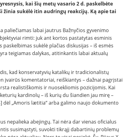
yresnysis, kai šių metų vasario 2 d. paskelbėte
 žinia sukėlė itin audringų reakcijų. Ką apie tai
ia paliečiamas labai jautrus Bažnyčios gyvenimo
jektyviai rimti: juk ant kortos pastatytas esminis
is paskelbimas sukėlė plačias diskusijas – iš esmės
 yra teigiamas dalykas, atitinkantis labai aktualų
is, kad konservatyvių katalikų ir tradicionalistų
n įvairūs komentatoriai, reiškiantys – dažnai pagrįstai
virsta realistiškomis ir nuosekliomis pozicijomis. Kai
keturių kardinolų – iš kurių du šiandien jau mirę –
s] dėl „Amoris lætitia“ arba galimo naujo dokumento
s nepalieka abejingų. Tai nėra dar vienas oficialus
ntis susimąstyti, suvokti tikrąjį dabartinių problemų