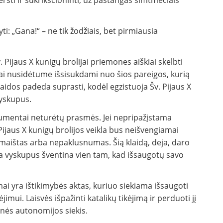
rsti ir sukrikščioninti, už pastangas šimtmečiais
i: „Gana!“ – ne tik žodžiais, bet pirmiausia
 Pijaus X kunigų brolijai priemones aiškiai skelbti
ai nusidėtume išsisukdami nuo šios pareigos, kurią
elaidos padeda suprasti, kodėl egzistuoja Šv. Pijaus X
vyskupus.
rgumentai neturėtų prasmės. Jei nepripažįstama
Pijaus X kunigų brolijos veikla bus neišvengiamai
 maištas arba nepaklusnumas. Šią klaidą, deja, daro
olija vyskupus šventina vien tam, kad išsaugotų savo
mai yra ištikimybės aktas, kuriuo siekiama išsaugoti
jimui. Laisvės išpažinti katalikų tikėjimą ir perduoti jį
inės autonomijos siekis.