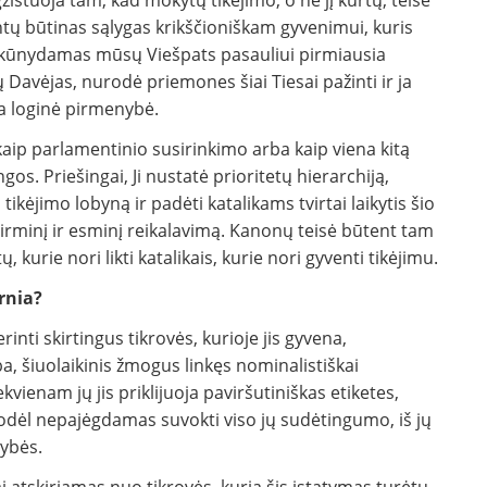
istuoja tam, kad mokytų tikėjimo, o ne jį kurtų; teisė
intų būtinas sąlygas krikščioniškam gyvenimui, kuris
d įsikūnydamas mūsų Viešpats pasauliui pirmiausia
 Davėjas, nurodė priemones šiai Tiesai pažinti ir ja
oja loginė pirmenybė.
kaip parlamentinio susirinkimo arba kaip viena kitą
os. Priešingai, Ji nustatė prioritetų hierarchiją,
ikėjimo lobyną ir padėti katalikams tvirtai laikytis šio
 pirminį ir esminį reikalavimą. Kanonų teisė būtent tam
, kurie nori likti katalikais, kurie nori gyventi tikėjimu.
rnia?
ti skirtingus tikrovės, kurioje jis gyvena,
a, šiuolaikinis žmogus linkęs nominalistiškai
kvienam jų jis priklijuoja paviršutiniškas etiketes,
todėl nepajėgdamas suvokti viso jų sudėtingumo, iš jų
mybės.