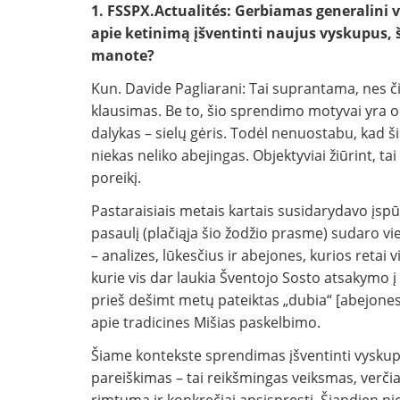
1. FSSPX.Actualités: Gerbiamas generalini v
apie ketinimą įšventinti naujus vyskupus, ši
manote?
Kun. Davide Pagliarani: Tai suprantama, nes č
klausimas. Be to, šio sprendimo motyvai yra ob
dalykas – sielų gėris. Todėl nenuostabu, kad š
niekas neliko abejingas. Objektyviai žiūrint, tai
poreikį.
Pastaraisiais metais kartais susidarydavo įspūd
pasaulį (plačiąja šio žodžio prasme) sudaro vie
– analizes, lūkesčius ir abejones, kurios retai 
kurie vis dar laukia Šventojo Sosto atsakymo į 
prieš dešimt metų pateiktas „dubia“ [abejone
apie tradicines Mišias paskelbimo.
Šiame kontekste sprendimas įšventinti vyskupu
pareiškimas – tai reikšmingas veiksmas, verčia