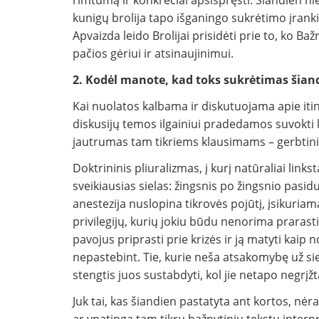
rimtumą ir konkrečiai apsispręsti. Šiandien nie
kunigų brolija tapo išganingo sukrėtimo įrankiu
Apvaizda leido Brolijai prisidėti prie to, ko Baž
pačios gėriui ir atsinaujinimui.
2. Kodėl manote, kad toks sukrėtimas šiand
Kai nuolatos kalbama ir diskutuojama apie itin
diskusijų temos ilgainiui pradedamos suvokti
jautrumas tam tikriems klausimams – gerbtini
Doktrininis pliuralizmas, į kurį natūraliai links
sveikiausias sielas: žingsnis po žingsnio pasi
anestezija nuslopina tikrovės pojūtį, įsikuria
privilegijų, kurių jokiu būdu nenorima prarasti
pavojus priprasti prie krizės ir ją matyti kaip 
nepastebint. Tie, kurie neša atsakomybę už siel
stengtis juos sustabdyti, kol jie netapo negrįž
Juk tai, kas šiandien pastatyta ant kortos, nė