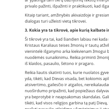
ar ypatinga tam tikrų bažnytinių tekstų interpre
privalo pažinti, išpažinti ir praktikuoti, kad iš
Kitaip tariant, amžinybės akivaizdoje ir gresian
dialogas turi užleisti vietą tikrovei.
3. Kokia yra ta tikrovė, apie kurią kalbate i
Ši tikrovė yra tai, kad šiandien labiau nei kada n
Kristaus Karaliaus teises žmonių ir tautų atžvilg
vienintelė išganymo arka kiekvienam žmogui be 
nuodėmės sunaikinimu. Reikia priminti žmonijai
iš klaidos, pasaulio, šėtono ir pragaro.
Reikia liautis skatinti tuos, kurie nuolatos gy
yda, tikėti, kad Dievas visada, bet kokiomis a
atsivertimo, gailesčio ir atgailos, nereikalaud
nuoširdumo pripažinti, kad popiežiaus dalyv
yra beprotybė ir neapsakomas skandalas. Galiau
tikėti, kad visos religijos garbina tą patį Dievą, 