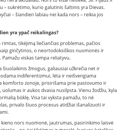
ko nėra aktualiau. Nors to visai nesiekė, Šv. Pijaus X
 – sukrėtimo, kurio galutinis šaltinis yra Dievas.
nyčiai – šiandien labiau nei kada nors – reikia jos
ien yra ypač reikalingas?
 rimtas, tikėjimą liečiančias problemas, pačios
 kaip ginčytinos, o neortodoksiškos nuomonės ir
. Pamažu viskas tampa reliatyvu.
ta šiuolaikinis žmogus, galiausiai užkrečia net ir
duodama indiferentizmui, lėta ir neišvengiama
ma komforto zonoje, prisirišama prie pastovumo ir
, uolumas ir aukos dvasia nusilpsta. Vienu žodžiu, kyla
normalią būklę. Visa tai vyksta pamažu, to nė
as, privalo šiuos procesus atidžiai išanalizuoti ir
tami.
ra kieno nors nuomonė, jautrumas, pasirinkimo laisvė