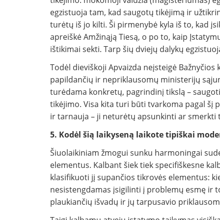
tikėjimo: mokomoji valdžia (magisteriumas) egz
egzistuoja tam, kad saugotų tikėjimą ir užtikr
turėtų iš jo kilti. Ši pirmenybė kyla iš to, ka
apreiškė Amžinąją Tiesą, o po to, kaip Įstatymų
ištikimai sekti. Tarp šių dviejų dalykų egzistu
Todėl dieviškoji Apvaizda neįsteigė Bažnyčios 
papildančių ir nepriklausomų ministerijų sąjung
turėdama konkretų, pagrindinį tikslą – saugoti t
tikėjimo. Visa kita turi būti tvarkoma pagal šį
ir tarnauja – ji neturėtų apsunkinti ar smerkti tų
5. Kodėl šią laikyseną laikote tipiškai mode
Šiuolaikiniam žmogui sunku harmoningai suderin
elementus. Kalbant šiek tiek specifiškesne kalb
klasifikuoti jį supančios tikrovės elementus: kie
nesistengdamas įsigilinti į problemų esmę ir 
plaukiančių išvadų ir jų tarpusavio priklauso