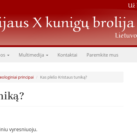
dos
Multimedija
Kontaktai
Paremkite mus
teologiniai principai
Kas plėšo Kristaus tuniką?
niką?
iniu vyresniuoju.