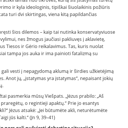
i atskiriamas nuo tikrovės, kurią šis įstatymas turėtų
rimo ir kyla ideologinis, tipiškai šiuolaikinis požiūris
stata turi dvi skirtingas, viena kitą papildančias
spręsti šios dilemos – kaip tai nutinka konservatyviuose
ylimui, nes žmogus jaučiasi pakliuvęs į aklavietę,
us Tiesos ir Gėrio reikalavimus. Tas, kuris nuolat
siai tampa jos auka ir ima painioti fatalizmą su
ta gali vesti į nepagydomą aklumą ir širdies užkietėjimą
. Anot jų, „įstatymas yra įstatymas“, nepaisant jokių
ų.
ežtai pasmerkia mūsų Viešpats. „Jėzus prabilo: „Aš
i praregėtų, o regintieji apaktų.“ Prie jo esantys
s akli?“ Jėzus atsakė: „Jei būtumėte akli, neturėtumėte
gi jūs kalti.“ (Jn 9, 39–41)