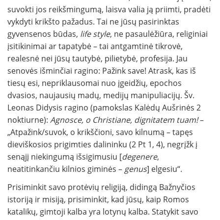
suvokti jos reikšmingumą, laisva valia ją priimti, pradėti
vykdyti krikšto pažadus. Tai ne jūsų pasirinktas
gyvensenos būdas,
life style
, ne pasaulėžiūra, religiniai
įsitikinimai ar tapatybė – tai antgamtinė tikrovė,
realesnė nei jūsų tautybė, pilietybė, profesija. Jau
senovės išminčiai ragino: Pažink save! Atrask, kas iš
tiesų esi, nepriklausomai nuo įgeidžių, epochos
dvasios, naujausių madų, medijų manipuliacijų. Šv.
Leonas Didysis ragino (pamokslas Kalėdų Aušrinės 2
noktiurne):
Agnosce, o Christiane, dignitatem tuam!
–
„Atpažink/suvok, o krikščioni, savo kilnumą – tapęs
dieviškosios prigimties dalininku (2 Pt 1, 4), negrįžk į
senąjį niekingumą išsigimusiu [
degenere
,
neatitinkančiu kilnios giminės –
genus
] elgesiu“.
Prisiminkit savo protėvių religiją, didingą Bažnyčios
istoriją ir misiją, prisiminkit, kad jūsų, kaip Romos
katalikų, gimtoji kalba yra lotynų kalba. Statykit savo