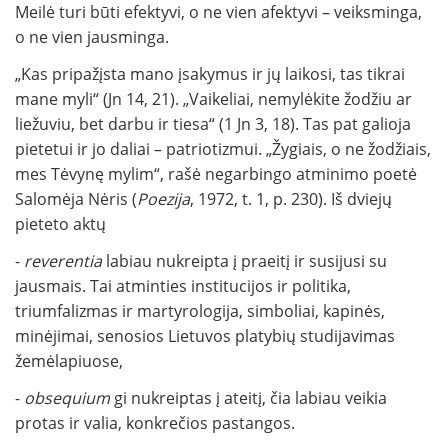
Meilė turi būti efektyvi, o ne vien afektyvi – veiksminga,
o ne vien jausminga.
„Kas pripažįsta mano įsakymus ir jų laikosi, tas tikrai
mane myli“ (Jn 14, 21). „Vaikeliai, nemylėkite žodžiu ar
liežuviu, bet darbu ir tiesa“ (1 Jn 3, 18). Tas pat galioja
pietetui ir jo daliai – patriotizmui. „Žygiais, o ne žodžiais,
mes Tėvynę mylim“, rašė negarbingo atminimo poetė
Salomėja Nėris (
Poezija
, 1972, t. 1, p. 230). Iš dviejų
pieteto aktų
-
reverentia
labiau nukreipta į praeitį ir susijusi su
jausmais. Tai atminties institucijos ir politika,
triumfalizmas ir martyrologija, simboliai, kapinės,
minėjimai, senosios Lietuvos platybių studijavimas
žemėlapiuose,
-
obsequium
gi nukreiptas į ateitį, čia labiau veikia
protas ir valia, konkrečios pastangos.