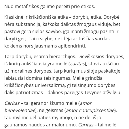
Nuo metafizikos galime pereiti prie etikos.
Klasikinė ir krikščioniška etika – dorybių etika. Dorybė
nėra substancija, kažkoks daiktas žmogaus viduje, bet
pastovi gera sielos savybė, įgalinanti žmogų pažinti ir
daryti gėrį. Tai realybė, ne idėja ar tuščias vardas
kokiems nors jausmams apibendrinti.
Tarp dorybių esama hierarchijos. Dieviškosios dorybės,
iš kurių aukščiausia yra meilė (
caritas
), stovi aukščiau
už moralines dorybes, tarp kurių mus šioje paskaitoje
labiausiai domina teisingumas. Meilė grindžia
krikščionybės universalizmą, gi teisingumo dorybės
dalis patriotizmas – dalines pareigas Tėvynės atžvilgiu.
Caritas
– tai geranoriškumo meilė (
amor
benevolentiae
), ne geismas (
amor concupiscentiae
),
tad mylime dėl paties mylimojo, o ne dėl iš jo
gaunamos naudos ar malonumo.
Caritas
– tai meilė