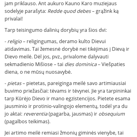
jam priklauso. Ant aukuro Kauno Karo muziejaus
sodelyje parašyta:
Redde quod debes
– grąžink ką
privalai!
Tarp teisingumo dalinių dorybių yra šios dvi:
-
religio
– religingumas, deramo kulto Dievui
atidavimas. Tai žemesnė dorybė nei tikėjimas į Dievą ir
Dievo meilė. Dėl jos, pvz., privalome dalyvauti
sekmadienio Mišiose – tai
dies dominica
– Viešpaties
diena, o ne mūsų nuosavybė.
-
pietas
– pietetas, pareiginga meilė savo artimiausiai
buvimo priežasčiai: tėvams ir tėvynei. Jie yra tarpininkai
tarp Kūrėjo Dievo ir mano egzistencijos. Pietete esama
jausminio ir protinio-valingojo elementų, todėl yra du
jo aktai:
reverentia
(pagarba, jausmas) ir
obsequium
(pagalbos teikimas).
Jei artimo meilė remiasi žmonių giminės vienybe, tai