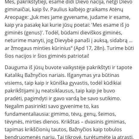
Mes, pakrikštytieji, esame didi Dievo nacija, netgi Dievo
giminaičiai, kaip šv. Paulius kalbėjo graikams Atėnų
Areopage: „Juk mes jame gyvename, judame ir esame,
kaip yra pasakę kai kurie jūsų poetai: 'Mes esame iš jo
giminės (genus)'. Todėl, būdami dieviškos giminės,
neturime manyti, jog Dievybė panaši į auksą, sidabrą ...
ar žmogaus minties kūrinius“ (Apd 17, 28n). Turime būti
šios nacijos ir šios giminės patriotai!
Dauguma iš jūsų buvote vaikystėje pakrikštyti ir tapote
Katalikų Bažnyčios nariais. Išganymas yra būtinas
visiems, taip kaip ir kūniška gyvastis, todėl kūdikiai
pakrikštijami jų neatsiklausus, taip kaip jie buvo
pradėti, pagimdyti ir gavo vardą be savo sutikimo.
Negalim pasirinkti savo gyvenime to, kas
fundamentaliausia: gimimo, tėvų, genų, šeimos,
tėvynės, mirties dienos. Krikštas – dvasinis gimimas,
tapimas krikščionių tautos, Bažnyčios kaip tobulos
bendruomenės nariu. Tai tikrovė, turėtumėte ją atrasti,