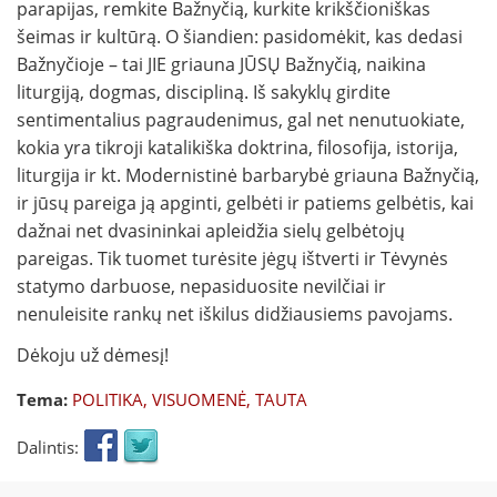
parapijas, remkite Bažnyčią, kurkite krikščioniškas
šeimas ir kultūrą. O šiandien: pasidomėkit, kas dedasi
Bažnyčioje – tai JIE griauna JŪSŲ Bažnyčią, naikina
liturgiją, dogmas, discipliną. Iš sakyklų girdite
sentimentalius pagraudenimus, gal net nenutuokiate,
kokia yra tikroji katalikiška doktrina, filosofija, istorija,
liturgija ir kt. Modernistinė barbarybė griauna Bažnyčią,
ir jūsų pareiga ją apginti, gelbėti ir patiems gelbėtis, kai
dažnai net dvasininkai apleidžia sielų gelbėtojų
pareigas. Tik tuomet turėsite jėgų ištverti ir Tėvynės
statymo darbuose, nepasiduosite nevilčiai ir
nenuleisite rankų net iškilus didžiausiems pavojams.
Dėkoju už dėmesį!
Tema:
POLITIKA, VISUOMENĖ, TAUTA
Dalintis: