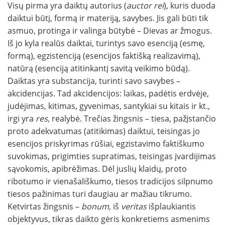
Visų pirma yra daiktų autorius (
auctor rei
), kuris duoda
daiktui būtį, formą ir materiją, savybes. Jis gali būti tik
asmuo, protinga ir valinga būtybė – Dievas ar žmogus.
Iš jo kyla realūs daiktai, turintys savo esenciją (esmę,
formą), egzistenciją (esencijos faktišką realizavimą),
natūrą (esenciją atitinkantį savitą veikimo būdą).
Daiktas yra substancija, turinti savo savybes –
akcidencijas. Tad akcidencijos: laikas, padėtis erdvėje,
judėjimas, kitimas, gyvenimas, santykiai su kitais ir kt.,
irgi yra
res
, realybė. Trečias žingsnis – tiesa, pažįstančio
proto adekvatumas (atitikimas) daiktui, teisingas jo
esencijos priskyrimas rūšiai, egzistavimo faktiškumo
suvokimas, prigimties supratimas, teisingas įvardijimas
sąvokomis, apibrėžimas. Dėl juslių klaidų, proto
ribotumo ir vienašališkumo, tiesos tradicijos silpnumo
tiesos pažinimas turi daugiau ar mažiau tikrumo.
Ketvirtas žingsnis –
bonum
, iš
veritas
išplaukiantis
objektyvus, tikras daikto gėris konkretiems asmenims