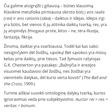
Čia galime atsigręžti į giliausią – būties klausimą.
Klasikinė metafizika pirmiausia skirsto būtį į
ens realis
(
res
) ir
ens rationis
(
idea
) – daiktus ir idėjas. Idėjos irgi
yra būtis, bet vienos iš jų atitinka daiktų tvarką, res, yra
jų atspindys žmogaus prote, kitos – ne, tėra iliuzija,
fantazija, fikcija.
Žinoma, daiktai yra svarbiausia. Todėl kai kas sako:
nesiginčykim dėl žodžių, sąvokų! Bet sąvokos yra mūsų
kelias prie daiktų, prie tiesos. Tad žymusis rašytojas
G.K. Chesterton yra pasakęs: „Bažnyčia ir erezijos
visuomet kaudavosi dėl žodžių, nes žodžiai yra
vienintelis dalykas, dėl kurio verta kovoti“ (
The Ball and
the Cross
, 1909.)
Turime aiškiai suvokti ontologinę dalykų tvarką, kurios
ignoravimas veda prie subjektyvizmo:
Auctor rei > res >
veritas > bonum
.