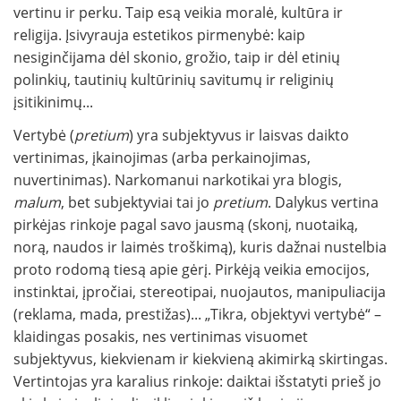
vertinu ir perku. Taip esą veikia moralė, kultūra ir
religija. Įsivyrauja estetikos pirmenybė: kaip
nesiginčijama dėl skonio, grožio, taip ir dėl etinių
polinkių, tautinių kultūrinių savitumų ir religinių
įsitikinimų...
Vertybė (
pretium
) yra subjektyvus ir laisvas daikto
vertinimas, įkainojimas (arba perkainojimas,
nuvertinimas). Narkomanui narkotikai yra blogis,
malum
, bet subjektyviai tai jo
pretium
. Dalykus vertina
pirkėjas rinkoje pagal savo jausmą (skonį, nuotaiką,
norą, naudos ir laimės troškimą), kuris dažnai nustelbia
proto rodomą tiesą apie gėrį. Pirkėją veikia emocijos,
instinktai, įpročiai, stereotipai, nuojautos, manipuliacija
(reklama, mada, prestižas)... „Tikra, objektyvi vertybė“ –
klaidingas posakis, nes vertinimas visuomet
subjektyvus, kiekvienam ir kiekvieną akimirką skirtingas.
Vertintojas yra karalius rinkoje: daiktai išstatyti prieš jo