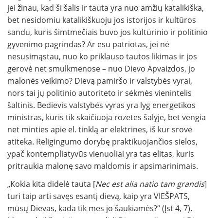
jei žinau, kad ši šalis ir tauta yra nuo amžių katalikiška,
bet nesidomiu katalikiškuoju jos istorijos ir kultūros
sandu, kuris šimtmečiais buvo jos kultūrinio ir politinio
gyvenimo pagrindas? Ar esu patriotas, jei nė
nesusimąstau, nuo ko priklauso tautos likimas ir jos
gerovė net smulkmenose – nuo Dievo Apvaizdos, jo
malonės veikimo? Dievą pamiršo ir valstybės vyrai,
nors tai jų politinio autoriteto ir sėkmės vienintelis
šaltinis. Bedievis valstybės vyras yra lyg energetikos
ministras, kuris tik skaičiuoja rozetes šalyje, bet vengia
net minties apie el. tinklą ar elektrines, iš kur srovė
atiteka. Religingumo dorybę praktikuojančios sielos,
ypač kontempliatyvūs vienuoliai yra tas elitas, kuris
pritraukia malonę savo maldomis ir apsimarinimais.
„Kokia kita didelė tauta [
Nec est alia natio tam grandis
]
turi taip arti savęs esantį dievą, kaip yra VIEŠPATS,
mūsų Dievas, kada tik mes jo šaukiamės?“ (Įst 4, 7).