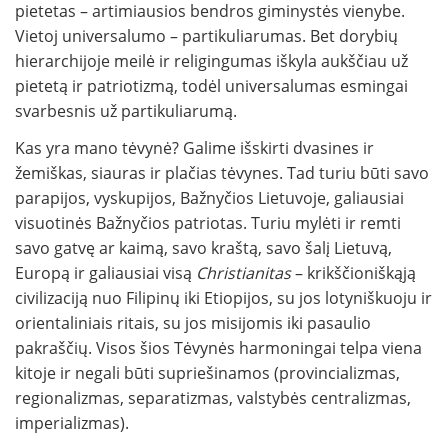
pietetas – artimiausios bendros giminystės vienybe.
Vietoj universalumo – partikuliarumas. Bet dorybių
hierarchijoje meilė ir religingumas iškyla aukščiau už
pietetą ir patriotizmą, todėl universalumas esmingai
svarbesnis už partikuliarumą.
Kas yra mano tėvynė? Galime išskirti dvasines ir
žemiškas, siauras ir plačias tėvynes. Tad turiu būti savo
parapijos, vyskupijos, Bažnyčios Lietuvoje, galiausiai
visuotinės Bažnyčios patriotas. Turiu mylėti ir remti
savo gatvę ar kaimą, savo kraštą, savo šalį Lietuvą,
Europą ir galiausiai visą
Christianitas
– krikščioniškąją
civilizaciją nuo Filipinų iki Etiopijos, su jos lotyniškuoju ir
orientaliniais ritais, su jos misijomis iki pasaulio
pakraščių. Visos šios Tėvynės harmoningai telpa viena
kitoje ir negali būti supriešinamos (provincializmas,
regionalizmas, separatizmas, valstybės centralizmas,
imperializmas).