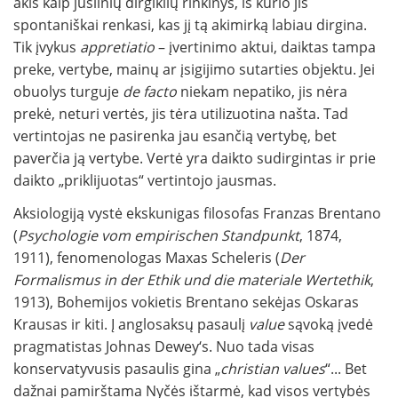
akis kaip juslinių dirgiklių rinkinys, iš kurio jis
spontaniškai renkasi, kas jį tą akimirką labiau dirgina.
Tik įvykus
appretiatio
– įvertinimo aktui, daiktas tampa
preke, vertybe, mainų ar įsigijimo sutarties objektu. Jei
obuolys turguje
de facto
niekam nepatiko, jis nėra
prekė, neturi vertės, jis tėra utilizuotina našta. Tad
vertintojas ne pasirenka jau esančią vertybę, bet
paverčia ją vertybe. Vertė yra daikto sudirgintas ir prie
daikto „priklijuotas“ vertintojo jausmas.
Aksiologiją vystė ekskunigas filosofas Franzas Brentano
(
Psychologie vom empirischen Standpunkt
, 1874,
1911), fenomenologas Maxas Scheleris (
Der
Formalismus in der Ethik und die materiale Wertethik
,
1913), Bohemijos vokietis Brentano sekėjas Oskaras
Krausas ir kiti. Į anglosaksų pasaulį
value
sąvoką įvedė
pragmatistas Johnas Dewey‘s. Nuo tada visas
konservatyvusis pasaulis gina „
christian values
“... Bet
dažnai pamirštama Nyčės ištarmė, kad visos vertybės