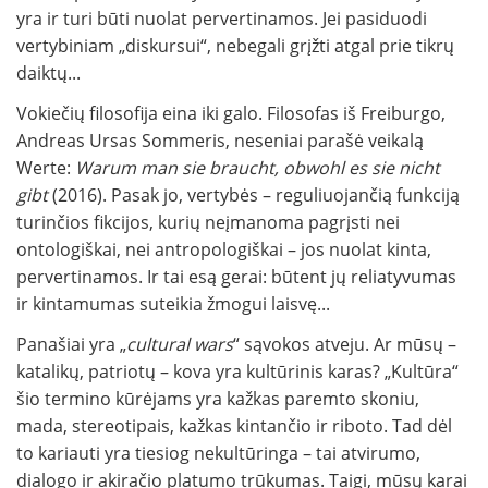
yra ir turi būti nuolat pervertinamos. Jei pasiduodi
vertybiniam „diskursui“, nebegali grįžti atgal prie tikrų
daiktų...
Vokiečių filosofija eina iki galo. Filosofas iš Freiburgo,
Andreas Ursas Sommeris, neseniai parašė veikalą
Werte:
Warum man sie braucht, obwohl es sie nicht
gibt
(2016). Pasak jo, vertybės – reguliuojančią funkciją
turinčios fikcijos, kurių neįmanoma pagrįsti nei
ontologiškai, nei antropologiškai – jos nuolat kinta,
pervertinamos. Ir tai esą gerai: būtent jų reliatyvumas
ir kintamumas suteikia žmogui laisvę...
Panašiai yra „
cultural wars
“ sąvokos atveju. Ar mūsų –
katalikų, patriotų – kova yra kultūrinis karas? „Kultūra“
šio termino kūrėjams yra kažkas paremto skoniu,
mada, stereotipais, kažkas kintančio ir riboto. Tad dėl
to kariauti yra tiesiog nekultūringa – tai atvirumo,
dialogo ir akiračio platumo trūkumas. Taigi, mūsų karai