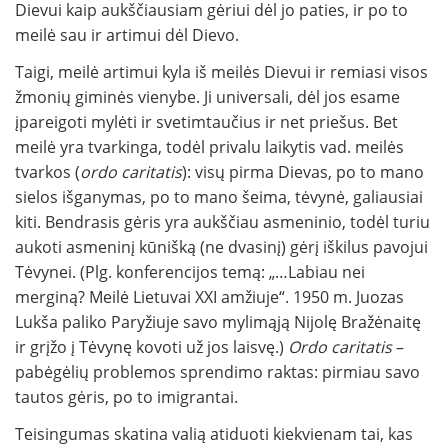
Dievui kaip aukščiausiam gėriui dėl jo paties, ir po to
meilė sau ir artimui dėl Dievo.
Taigi, meilė artimui kyla iš meilės Dievui ir remiasi visos
žmonių giminės vienybe. Ji universali, dėl jos esame
įpareigoti mylėti ir svetimtaučius ir net priešus. Bet
meilė yra tvarkinga, todėl privalu laikytis vad. meilės
tvarkos (
ordo caritatis
): visų pirma Dievas, po to mano
sielos išganymas, po to mano šeima, tėvynė, galiausiai
kiti. Bendrasis gėris yra aukščiau asmeninio, todėl turiu
aukoti asmeninį kūnišką (ne dvasinį) gėrį iškilus pavojui
Tėvynei. (Plg. konferencijos temą: „…Labiau nei
merginą? Meilė Lietuvai XXI amžiuje“. 1950 m. Juozas
Lukša paliko Paryžiuje savo mylimąją Nijolę Bražėnaitę
ir grįžo į Tėvynę kovoti už jos laisvę.)
Ordo caritatis
–
pabėgėlių problemos sprendimo raktas: pirmiau savo
tautos gėris, po to imigrantai.
Teisingumas skatina valią atiduoti kiekvienam tai, kas