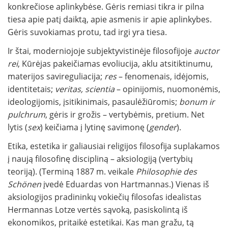
konkrečiose aplinkybėse. Gėris remiasi tikra ir pilna
tiesa apie patį daiktą, apie asmenis ir apie aplinkybes.
Gėris suvokiamas protu, tad irgi yra tiesa.
Ir štai, moderniojoje subjektyvistinėje filosofijoje
auctor
rei
, Kūrėjas pakeičiamas evoliucija, aklu atsitiktinumu,
materijos savireguliacija;
res
– fenomenais, idėjomis,
identitetais;
veritas, scientia
– opinijomis, nuomonėmis,
ideologijomis, įsitikinimais, pasaulėžiūromis;
bonum ir
pulchrum
, gėris ir grožis – vertybėmis, pretium. Net
lytis (
sex
) keičiama į lytinę savimonę (
gender
).
Etika, estetika ir galiausiai religijos filosofija suplakamos
į naują filosofinę discipliną – aksiologiją (vertybių
teoriją). (Terminą 1887 m. veikale
Philosophie des
Schönen
įvedė Eduardas von Hartmannas.) Vienas iš
aksiologijos pradininkų vokiečių filosofas idealistas
Hermannas Lotze vertės sąvoką, pasiskolintą iš
ekonomikos, pritaikė estetikai. Kas man gražu, tą