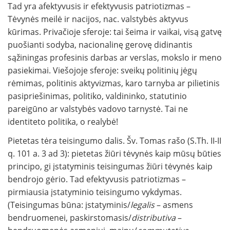
Tad yra afektyvusis ir efektyvusis patriotizmas –
Tėvynės meilė ir nacijos, nac. valstybės aktyvus
kūrimas. Privačioje sferoje: tai šeima ir vaikai, visą gatvę
puošianti sodyba, nacionalinę gerovę didinantis
sąžiningas profesinis darbas ar verslas, mokslo ir meno
pasiekimai. Viešojoje sferoje: sveikų politinių jėgų
rėmimas, politinis aktyvizmas, karo tarnyba ar pilietinis
pasipriešinimas, politiko, valdininko, statutinio
pareigūno ar valstybės vadovo tarnystė. Tai ne
identiteto politika, o realybė!
Pietetas tėra teisingumo dalis. Šv. Tomas rašo (S.Th. II-II
q. 101 a. 3 ad 3): pietetas žiūri tėvynės kaip mūsų būties
principo, gi įstatyminis teisingumas žiūri tėvynės kaip
bendrojo gėrio. Tad efektyvusis patriotizmas –
pirmiausia įstatyminio teisingumo vykdymas.
(Teisingumas būna: įstatyminis/
legalis
– asmens
bendruomenei, paskirstomasis/
distributiva
–