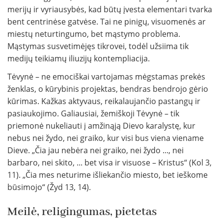
merijų ir vyriausybės, kad būtų įvesta elementari tvarka
bent centrinėse gatvėse. Tai ne pinigų, visuomenės ar
miestų neturtingumo, bet mąstymo problema.
Mąstymas susvetimėjęs tikrovei, todėl užsiima tik
medijų teikiamų iliuzijų kontempliacija.
Tėvynė – ne emociškai vartojamas mėgstamas prekės
ženklas, o kūrybinis projektas, bendras bendrojo gėrio
kūrimas. Kažkas aktyvaus, reikalaujančio pastangų ir
pasiaukojimo. Galiausiai, žemiškoji Tėvynė – tik
priemonė nukeliauti į amžinąją Dievo karalystę, kur
nebus nei žydo, nei graiko, kur visi bus viena viename
Dieve. „Čia jau nebėra nei graiko, nei žydo ..., nei
barbaro, nei skito, ... bet visa ir visuose – Kristus“ (Kol 3,
11). „Čia mes neturime išliekančio miesto, bet ieškome
būsimojo“ (Žyd 13, 14).
Meilė, religingumas, pietetas