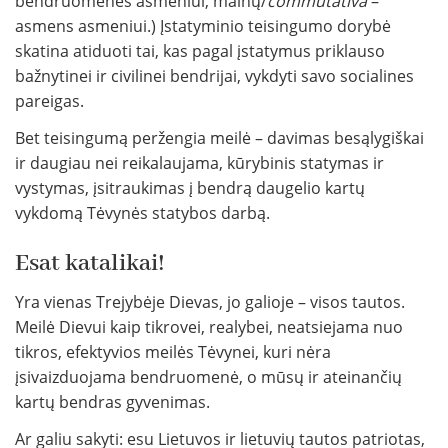
bendruomenės asmeniui, mainų/
commutativa
–
asmens asmeniui.) Įstatyminio teisingumo dorybė
skatina atiduoti tai, kas pagal įstatymus priklauso
bažnytinei ir civilinei bendrijai, vykdyti savo socialines
pareigas.
Bet teisingumą peržengia meilė – davimas besąlygiškai
ir daugiau nei reikalaujama, kūrybinis statymas ir
vystymas, įsitraukimas į bendrą daugelio kartų
vykdomą Tėvynės statybos darbą.
Esat katalikai!
Yra vienas Trejybėje Dievas, jo galioje – visos tautos.
Meilė Dievui kaip tikrovei, realybei, neatsiejama nuo
tikros, efektyvios meilės Tėvynei, kuri nėra
įsivaizduojama bendruomenė, o mūsų ir ateinančių
kartų bendras gyvenimas.
Ar galiu sakyti: esu Lietuvos ir lietuvių tautos patriotas,