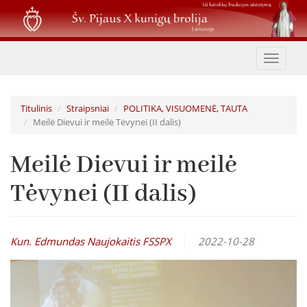
Pereiti
į
pagrindinį
turinį
Toggle
navigat
Titulinis
Straipsniai
POLITIKA, VISUOMENĖ, TAUTA
Meilė Dievui ir meilė Tėvynei (II dalis)
Meilė Dievui ir meilė
Tėvynei (II dalis)
Kun. Edmundas Naujokaitis FSSPX
2022-10-28