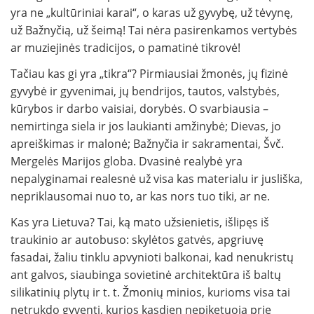
yra ne „kultūriniai karai“, o karas už gyvybę, už tėvynę,
už Bažnyčią, už šeimą! Tai nėra pasirenkamos vertybės
ar muziejinės tradicijos, o pamatinė tikrovė!
Tačiau kas gi yra „tikra“? Pirmiausiai žmonės, jų fizinė
gyvybė ir gyvenimai, jų bendrijos, tautos, valstybės,
kūrybos ir darbo vaisiai, dorybės. O svarbiausia –
nemirtinga siela ir jos laukianti amžinybė; Dievas, jo
apreiškimas ir malonė; Bažnyčia ir sakramentai, Švč.
Mergelės Marijos globa. Dvasinė realybė yra
nepalyginamai realesnė už visa kas materialu ir jusliška,
nepriklausomai nuo to, ar kas nors tuo tiki, ar ne.
Kas yra Lietuva? Tai, ką mato užsienietis, išlipęs iš
traukinio ar autobuso: skylėtos gatvės, apgriuvę
fasadai, žaliu tinklu apvynioti balkonai, kad nenukristų
ant galvos, siaubinga sovietinė architektūra iš baltų
silikatinių plytų ir t. t. Žmonių minios, kurioms visa tai
netrukdo gyventi, kurios kasdien nepiketuoja prie