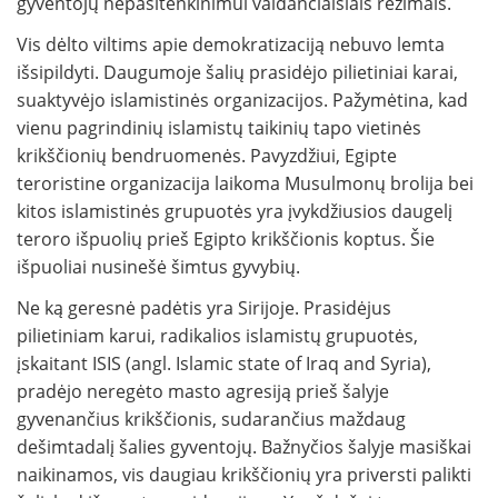
gyventojų nepasitenkinimui valdančiaisiais režimais.
Vis dėlto viltims apie demokratizaciją nebuvo lemta
išsipildyti. Daugumoje šalių prasidėjo pilietiniai karai,
suaktyvėjo islamistinės organizacijos. Pažymėtina, kad
vienu pagrindinių islamistų taikinių tapo vietinės
krikščionių bendruomenės. Pavyzdžiui, Egipte
teroristine organizacija laikoma Musulmonų brolija bei
kitos islamistinės grupuotės yra įvykdžiusios daugelį
teroro išpuolių prieš Egipto krikščionis koptus. Šie
išpuoliai nusinešė šimtus gyvybių.
Ne ką geresnė padėtis yra Sirijoje. Prasidėjus
pilietiniam karui, radikalios islamistų grupuotės,
įskaitant ISIS (angl. Islamic state of Iraq and Syria),
pradėjo neregėto masto agresiją prieš šalyje
gyvenančius krikščionis, sudarančius maždaug
dešimtadalį šalies gyventojų. Bažnyčios šalyje masiškai
naikinamos, vis daugiau krikščionių yra priversti palikti