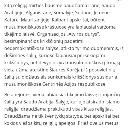
kitą religiją mirties bausme baudžiama Irane, Saudo
Arabijoje, Afganistane, Somalyje, Sudane, Jemene,
Katare, Mauritanijoje. Kalbant apskritai, būtent
musulmoniškuose kraštuose yra labiausiai varžoma
tikėjimo laisvė. Organizacijos „Atviros durys“,
besirūpinančios krikščionių padėtimi
nedemokratiškose šalyse, atlikto tyrimo duomenimis, iš
dešimties šalių, kuriose labiausiai persekiojami
krikščionys, net devynios yra musulmoniškos (pirmąją
vietą užima ateistinė Šiaurės Korėja). Iš posovietinių
šalių su didžiausiais sunkumais krikščionys susiduria
musulmoniškose Centrinės Azijos respublikose.
Be abejonės, viena labiausiai tikėjimo laisvę ribojančių
šalių yra Saudo Arabija. Šalyje, kurioje atsirado islamo
religija, draudžiama praktikuoti visas kitas religijas.
Draudžiama ne tik šventyklų statyba, bet apskritai bet
kokios viešos kitų religijų apeigos. Prieš dvejus metus