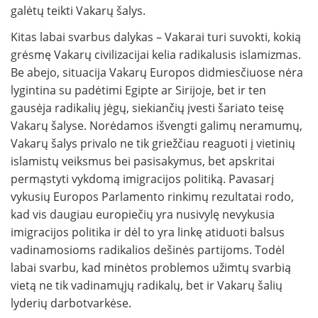
galėtų teikti Vakarų šalys.
Kitas labai svarbus dalykas – Vakarai turi suvokti, kokią
grėsmę Vakarų civilizacijai kelia radikalusis islamizmas.
Be abejo, situacija Vakarų Europos didmiesčiuose nėra
lygintina su padėtimi Egipte ar Sirijoje, bet ir ten
gausėja radikalių jėgų, siekiančių įvesti šariato teisę
Vakarų šalyse. Norėdamos išvengti galimų neramumų,
Vakarų šalys privalo ne tik griežčiau reaguoti į vietinių
islamistų veiksmus bei pasisakymus, bet apskritai
permąstyti vykdomą imigracijos politiką. Pavasarį
vykusių Europos Parlamento rinkimų rezultatai rodo,
kad vis daugiau europiečių yra nusivylę nevykusia
imigracijos politika ir dėl to yra linkę atiduoti balsus
vadinamosioms radikalios dešinės partijoms. Todėl
labai svarbu, kad minėtos problemos užimtų svarbią
vietą ne tik vadinamųjų radikalų, bet ir Vakarų šalių
lyderių darbotvarkėse.