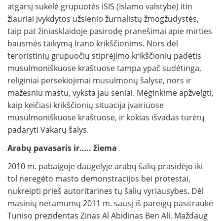
atgarsį sukėlė grupuotės ISIS (Islamo valstybė) itin
žiauriai įvykdytos užsienio žurnalistų žmogžudystės,
taip pat žiniasklaidoje pasirodę pranešimai apie mirties
bausmės taikymą Irano krikščionims. Nors dėl
teroristinių grupuočių stiprėjimo krikščionių padėtis
musulmoniškuose kraštuose tampa ypač sudėtinga,
religiniai persekiojimai musulmonų šalyse, nors ir
mažesniu mastu, vyksta jau seniai. Mėginkime apžvelgti,
kaip keičiasi krikščionių situacija įvairiuose
musulmoniškuose kraštuose, ir kokias išvadas turėtų
padaryti Vakarų šalys.
Arabų pavasaris ir….. žiema
2010 m. pabaigoje daugelyje arabų šalių prasidėjo iki
tol neregėto masto demonstracijos bei protestai,
nukreipti prieš autoritarines tų šalių vyriausybes. Dėl
masinių neramumų 2011 m. sausį iš pareigų pasitraukė
Tuniso prezidentas Zinas Al Abidinas Ben Ali. Maždaug