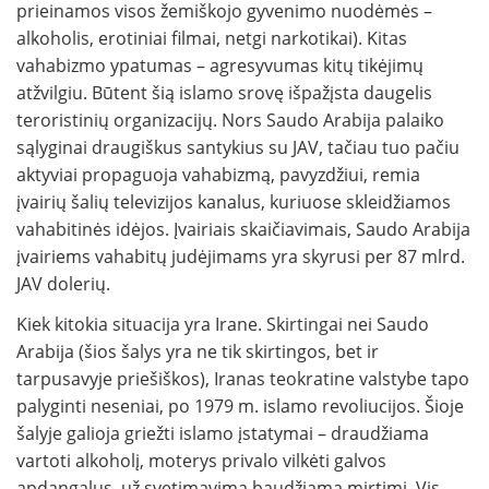
prieinamos visos žemiškojo gyvenimo nuodėmės –
alkoholis, erotiniai filmai, netgi narkotikai). Kitas
vahabizmo ypatumas – agresyvumas kitų tikėjimų
atžvilgiu. Būtent šią islamo srovę išpažįsta daugelis
teroristinių organizacijų. Nors Saudo Arabija palaiko
sąlyginai draugiškus santykius su JAV, tačiau tuo pačiu
aktyviai propaguoja vahabizmą, pavyzdžiui, remia
įvairių šalių televizijos kanalus, kuriuose skleidžiamos
vahabitinės idėjos. Įvairiais skaičiavimais, Saudo Arabija
įvairiems vahabitų judėjimams yra skyrusi per 87 mlrd.
JAV dolerių.
Kiek kitokia situacija yra Irane. Skirtingai nei Saudo
Arabija (šios šalys yra ne tik skirtingos, bet ir
tarpusavyje priešiškos), Iranas teokratine valstybe tapo
palyginti neseniai, po 1979 m. islamo revoliucijos. Šioje
šalyje galioja griežti islamo įstatymai – draudžiama
vartoti alkoholį, moterys privalo vilkėti galvos
apdangalus, už svetimavimą baudžiama mirtimi. Vis