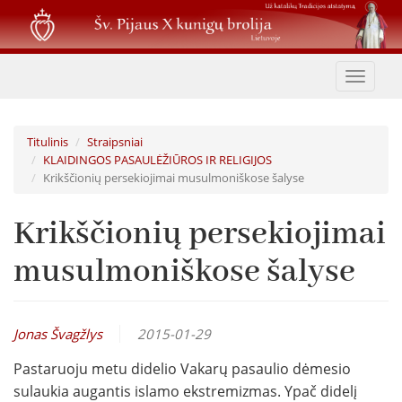
Pereiti
į
pagrindinį
turinį
Toggle
navigat
Titulinis
Straipsniai
KLAIDINGOS PASAULĖŽIŪROS IR RELIGIJOS
Krikščionių persekiojimai musulmoniškose šalyse
Krikščionių persekiojimai
musulmoniškose šalyse
Jonas Švagžlys
2015-01-29
Pastaruoju metu didelio Vakarų pasaulio dėmesio
sulaukia augantis islamo ekstremizmas. Ypač didelį