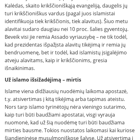
Kalėdas, skaito krikščioniškąją evangeliją, daugelis jų
turi krikščioniškus vardus (pagal juos islamistai
identifikuoja tiek krikščionis, tiek alavitus). Šiuo metu
alavitai sudaro daugiau nei 10 proc. šalies gyventojų.
Beveik visi jie remia Assado vyriausybę – ne tik todėl,
kad prezidentas išpažįsta alavitų tikėjimą ir remia jų
bendruomenę, bet ir todėl, kad islamistų įsigalėjimo
atveju alavitams, kaip ir krikščionims, gresia
išnaikinimas.
Už islamo išsižadėjimą – mirtis
Islame viena didžiausių nuodėmių laikoma apostazė,
t.y. atsivertimas į kitą tikėjimą arba tapimas ateistu.
Nors tarp islamo tyrinėtojų nėra vieningo sutarimo,
kaip turi būti baudžiami apostatai, visgi vyrauja
nuomonė, kad už šią nuodėmę turi būti baudžiama
mirties bausme. Tokios nuostatos laikomasi kai kuriose
šiandieninėse musulmoniškose šalyse. Už atsivertimą į