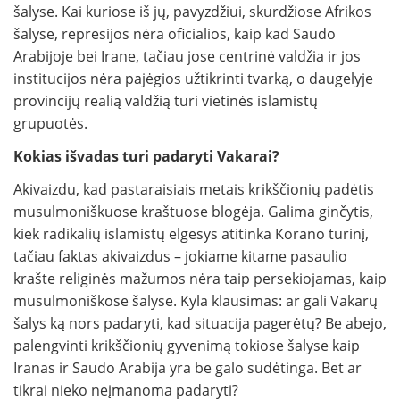
šalyse. Kai kuriose iš jų, pavyzdžiui, skurdžiose Afrikos
šalyse, represijos nėra oficialios, kaip kad Saudo
Arabijoje bei Irane, tačiau jose centrinė valdžia ir jos
institucijos nėra pajėgios užtikrinti tvarką, o daugelyje
provincijų realią valdžią turi vietinės islamistų
grupuotės.
Kokias išvadas turi padaryti Vakarai?
Akivaizdu, kad pastaraisiais metais krikščionių padėtis
musulmoniškuose kraštuose blogėja. Galima ginčytis,
kiek radikalių islamistų elgesys atitinka Korano turinį,
tačiau faktas akivaizdus – jokiame kitame pasaulio
krašte religinės mažumos nėra taip persekiojamas, kaip
musulmoniškose šalyse. Kyla klausimas: ar gali Vakarų
šalys ką nors padaryti, kad situacija pagerėtų? Be abejo,
palengvinti krikščionių gyvenimą tokiose šalyse kaip
Iranas ir Saudo Arabija yra be galo sudėtinga. Bet ar
tikrai nieko neįmanoma padaryti?