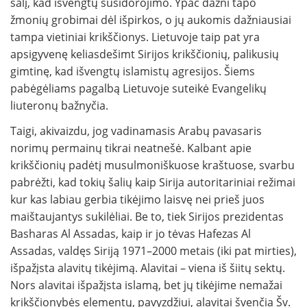
šalį, kad išvengtų susidorojimo. Ypač dažni tapo
žmonių grobimai dėl išpirkos, o jų aukomis dažniausiai
tampa vietiniai krikščionys. Lietuvoje taip pat yra
apsigyvenę keliasdešimt Sirijos krikščionių, palikusių
gimtinę, kad išvengtų islamistų agresijos. Šiems
pabėgėliams pagalbą Lietuvoje suteikė Evangelikų
liuteronų bažnyčia.
Taigi, akivaizdu, jog vadinamasis Arabų pavasaris
norimų permainų tikrai neatnešė. Kalbant apie
krikščionių padėtį musulmoniškuose kraštuose, svarbu
pabrėžti, kad tokių šalių kaip Sirija autoritariniai režimai
kur kas labiau gerbia tikėjimo laisvę nei prieš juos
maištaujantys sukilėliai. Be to, tiek Sirijos prezidentas
Basharas Al Assadas, kaip ir jo tėvas Hafezas Al
Assadas, valdęs Siriją 1971–2000 metais (iki pat mirties),
išpažįsta alavitų tikėjimą. Alavitai – viena iš šiitų sektų.
Nors alavitai išpažįsta islamą, bet jų tikėjime nemažai
krikščionybės elementų, pavyzdžiui, alavitai švenčia Šv.