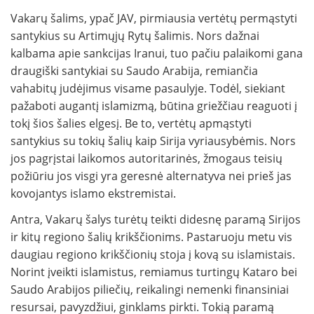
Vakarų šalims, ypač JAV, pirmiausia vertėtų permąstyti
santykius su Artimųjų Rytų šalimis. Nors dažnai
kalbama apie sankcijas Iranui, tuo pačiu palaikomi gana
draugiški santykiai su Saudo Arabija, remiančia
vahabitų judėjimus visame pasaulyje. Todėl, siekiant
pažaboti augantį islamizmą, būtina griežčiau reaguoti į
tokį šios šalies elgesį. Be to, vertėtų apmąstyti
santykius su tokių šalių kaip Sirija vyriausybėmis. Nors
jos pagrįstai laikomos autoritarinės, žmogaus teisių
požiūriu jos visgi yra geresnė alternatyva nei prieš jas
kovojantys islamo ekstremistai.
Antra, Vakarų šalys turėtų teikti didesnę paramą Sirijos
ir kitų regiono šalių krikščionims. Pastaruoju metu vis
daugiau regiono krikščionių stoja į kovą su islamistais.
Norint įveikti islamistus, remiamus turtingų Kataro bei
Saudo Arabijos piliečių, reikalingi nemenki finansiniai
resursai, pavyzdžiui, ginklams pirkti. Tokią paramą