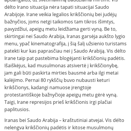
dėlto Irano situacija nėra tapati situacijai Saudo
Arabijoje. Irane veikia legalios krikščionių bei judėjų
bažnyčios, joms netgi taikomos tam tikros išimtys,
pavyzdžiui, apeigų metu leidžiama gerti vyną. Be to,
skirtingai nei Saudo Arabija, Iranas garsėja aukšto lygio
menu, ypač kinematografija, į šią šalį užsienio turistams
patekti kur kas paprasčiau nei į Saudo Arabiją. Vis dėlto
Irane taip pat pastebima blogėjanti krikščionių padėtis.
Išaiškėjus, kad musulmonas atsivertė į krikščionybę,
jam gali būti paskirta mirties bausmė arba ilgi metai
kalėjimo. Pernai 80 rykščių buvo nubausti keturi
krikščionys, kadangi namuose įrengtoje
protestantiškoje bažnyčioje apeigų metu gėrė vyną.
Taigi, Irane represijos prieš krikščionis irgi plačiai
paplitusios.
Iranas bei Saudo Arabija – kraštutiniai atvejai. Vis dėlto
nelengva krikščionių padėtis ir kitose musulmonų