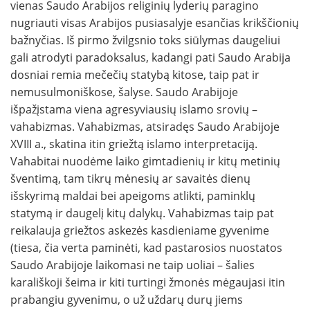
vienas Saudo Arabijos religinių lyderių paragino
nugriauti visas Arabijos pusiasalyje esančias krikščionių
bažnyčias. Iš pirmo žvilgsnio toks siūlymas daugeliui
gali atrodyti paradoksalus, kadangi pati Saudo Arabija
dosniai remia mečečių statybą kitose, taip pat ir
nemusulmoniškose, šalyse. Saudo Arabijoje
išpažįstama viena agresyviausių islamo srovių –
vahabizmas. Vahabizmas, atsiradęs Saudo Arabijoje
XVIII a., skatina itin griežtą islamo interpretaciją.
Vahabitai nuodėme laiko gimtadienių ir kitų metinių
šventimą, tam tikrų mėnesių ar savaitės dienų
išskyrimą maldai bei apeigoms atlikti, paminklų
statymą ir daugelį kitų dalykų. Vahabizmas taip pat
reikalauja griežtos askezės kasdieniame gyvenime
(tiesa, čia verta paminėti, kad pastarosios nuostatos
Saudo Arabijoje laikomasi ne taip uoliai – šalies
karališkoji šeima ir kiti turtingi žmonės mėgaujasi itin
prabangiu gyvenimu, o už uždarų durų jiems