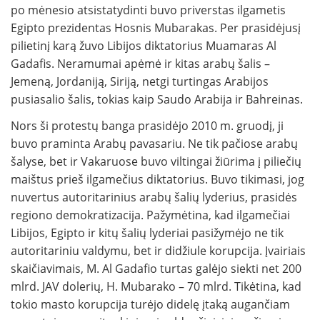
po mėnesio atsistatydinti buvo priverstas ilgametis
Egipto prezidentas Hosnis Mubarakas. Per prasidėjusį
pilietinį karą žuvo Libijos diktatorius Muamaras Al
Gadafis. Neramumai apėmė ir kitas arabų šalis –
Jemeną, Jordaniją, Siriją, netgi turtingas Arabijos
pusiasalio šalis, tokias kaip Saudo Arabija ir Bahreinas.
Nors ši protestų banga prasidėjo 2010 m. gruodį, ji
buvo praminta Arabų pavasariu. Ne tik pačiose arabų
šalyse, bet ir Vakaruose buvo viltingai žiūrima į piliečių
maištus prieš ilgamečius diktatorius. Buvo tikimasi, jog
nuvertus autoritarinius arabų šalių lyderius, prasidės
regiono demokratizacija. Pažymėtina, kad ilgamečiai
Libijos, Egipto ir kitų šalių lyderiai pasižymėjo ne tik
autoritariniu valdymu, bet ir didžiule korupcija. Įvairiais
skaičiavimais, M. Al Gadafio turtas galėjo siekti net 200
mlrd. JAV dolerių, H. Mubarako – 70 mlrd. Tikėtina, kad
tokio masto korupcija turėjo didelę įtaką augančiam