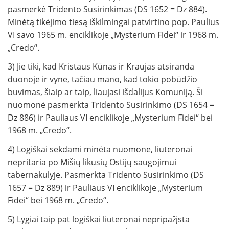
pasmerkė Tridento Susirinkimas (DS 1652 = Dz 884).
Minėtą tikėjimo tiesą iškilmingai patvirtino pop. Paulius
VI savo 1965 m. enciklikoje „Mysterium Fidei“ ir 1968 m.
„Credo“.
3) Jie tiki, kad Kristaus Kūnas ir Kraujas atsiranda
duonoje ir vyne, tačiau mano, kad tokio pobūdžio
buvimas, šiaip ar taip, liaujasi išdalijus Komuniją. Ši
nuomonė pasmerkta Tridento Susirinkimo (DS 1654 =
Dz 886) ir Pauliaus VI enciklikoje „Mysterium Fidei“ bei
1968 m. „Credo“.
4) Logiškai sekdami minėta nuomone, liuteronai
nepritaria po Mišių likusių Ostijų saugojimui
tabernakulyje. Pasmerkta Tridento Susirinkimo (DS
1657 = Dz 889) ir Pauliaus VI enciklikoje „Mysterium
Fidei“ bei 1968 m. „Credo“.
5) Lygiai taip pat logiškai liuteronai nepripažįsta