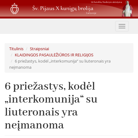
Pereiti
į
pagrindinį
turinį
Toggle
navigat
Titulinis
Straipsniai
KLAIDINGOS PASAULĖŽIŪROS IR RELIGIJOS
6 priežastys, kodėl „interkomunija“ su liuteronais yra
neįmanoma
6 priežastys, kodėl
„interkomunija“ su
liuteronais yra
neįmanoma