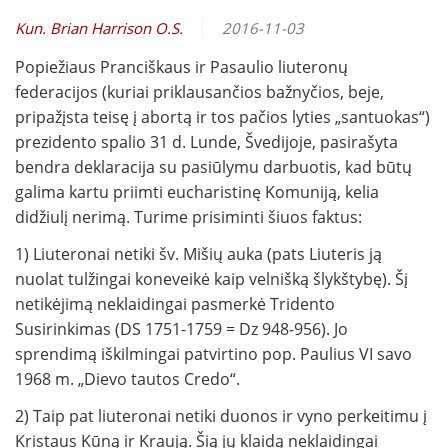
Kun. Brian Harrison O.S.
2016-11-03
Popiežiaus Pranciškaus ir Pasaulio liuteronų
federacijos (kuriai priklausančios bažnyčios, beje,
pripažįsta teisę į abortą ir tos pačios lyties „santuokas“)
prezidento spalio 31 d. Lunde, Švedijoje, pasirašyta
bendra deklaracija su pasiūlymu darbuotis, kad būtų
galima kartu priimti eucharistinę Komuniją, kelia
didžiulį nerimą. Turime prisiminti šiuos faktus:
1) Liuteronai netiki šv. Mišių auka (pats Liuteris ją
nuolat tulžingai koneveikė kaip velnišką šlykštybę). Šį
netikėjimą neklaidingai pasmerkė Tridento
Susirinkimas (DS 1751-1759 = Dz 948-956). Jo
sprendimą iškilmingai patvirtino pop. Paulius VI savo
1968 m. „Dievo tautos Credo“.
2) Taip pat liuteronai netiki duonos ir vyno perkeitimu į
Kristaus Kūną ir Kraują. Šią jų klaidą neklaidingai