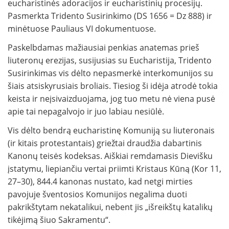
eucharistinės adoracijos ir eucharistinių procesijų.
Pasmerkta Tridento Susirinkimo (DS 1656 = Dz 888) ir
minėtuose Pauliaus VI dokumentuose.
Paskelbdamas mažiausiai penkias anatemas prieš
liuteronų erezijas, susijusias su Eucharistija, Tridento
Susirinkimas vis dėlto nepasmerkė interkomunijos su
šiais atsiskyrusiais broliais. Tiesiog ši idėja atrodė tokia
keista ir neįsivaizduojama, jog tuo metu nė viena pusė
apie tai nepagalvojo ir juo labiau nesiūlė.
Vis dėlto bendrą eucharistinę Komuniją su liuteronais
(ir kitais protestantais) griežtai draudžia dabartinis
Kanonų teisės kodeksas. Aiškiai remdamasis Dievišku
įstatymu, liepiančiu vertai priimti Kristaus Kūną (Kor 11,
27–30), 844.4 kanonas nustato, kad netgi mirties
pavojuje šventosios Komunijos negalima duoti
pakrikštytam nekatalikui, nebent jis „išreikštų katalikų
tikėjimą šiuo Sakramentu“.