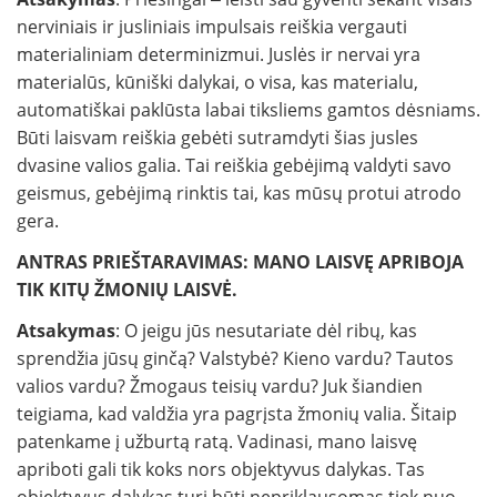
nerviniais ir jusliniais impulsais reiškia vergauti
materialiniam determinizmui. Juslės ir nervai yra
materialūs, kūniški dalykai, o visa, kas materialu,
automatiškai paklūsta labai tiksliems gamtos dėsniams.
Būti laisvam reiškia gebėti sutramdyti šias jusles
dvasine valios galia. Tai reiškia gebėjimą valdyti savo
geismus, gebėjimą rinktis tai, kas mūsų protui atrodo
gera.
ANTRAS PRIEŠTARAVIMAS: MANO LAISVĘ APRIBOJA
TIK KITŲ ŽMONIŲ LAISVĖ.
Atsakymas
: O jeigu jūs nesutariate dėl ribų, kas
sprendžia jūsų ginčą? Valstybė? Kieno vardu? Tautos
valios vardu? Žmogaus teisių vardu? Juk šiandien
teigiama, kad valdžia yra pagrįsta žmonių valia. Šitaip
patenkame į užburtą ratą. Vadinasi, mano laisvę
apriboti gali tik koks nors objektyvus dalykas. Tas