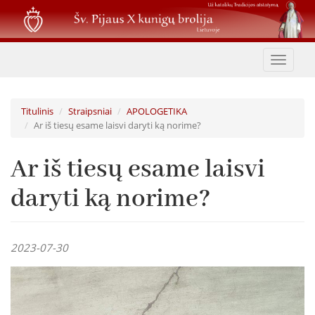
Pereiti
į
pagrindinį
turinį
Toggle
navigat
Titulinis
Straipsniai
APOLOGETIKA
Ar iš tiesų esame laisvi daryti ką norime?
Ar iš tiesų esame laisvi
daryti ką norime?
2023-07-30