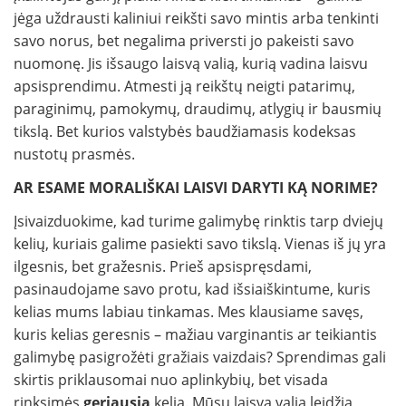
jėga uždrausti kaliniui reikšti savo mintis arba tenkinti
savo norus, bet negalima priversti jo pakeisti savo
nuomonę. Jis išsaugo laisvą valią, kurią vadina laisvu
apsisprendimu. Atmesti ją reikštų neigti patarimų,
paraginimų, pamokymų, draudimų, atlygių ir bausmių
tikslą. Bet kurios valstybės baudžiamasis kodeksas
nustotų prasmės.
AR ESAME MORALIŠKAI LAISVI DARYTI KĄ NORIME?
Įsivaizduokime, kad turime galimybę rinktis tarp dviejų
kelių, kuriais galime pasiekti savo tikslą. Vienas iš jų yra
ilgesnis, bet gražesnis. Prieš apsispręsdami,
pasinaudojame savo protu, kad išsiaiškintume, kuris
kelias mums labiau tinkamas. Mes klausiame savęs,
kuris kelias geresnis – mažiau varginantis ar teikiantis
galimybę pasigrožėti gražiais vaizdais? Sprendimas gali
skirtis priklausomai nuo aplinkybių, bet visada
rinksimės
geriausią
kelią. Mūsų laisva valia leidžia