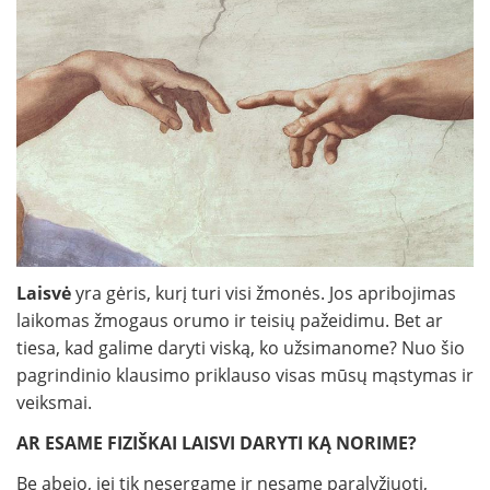
Laisvė
yra gėris, kurį turi visi žmonės. Jos apribojimas
laikomas žmogaus orumo ir teisių pažeidimu. Bet ar
tiesa, kad galime daryti viską, ko užsimanome? Nuo šio
pagrindinio klausimo priklauso visas mūsų mąstymas ir
veiksmai.
AR ESAME FIZIŠKAI LAISVI DARYTI KĄ NORIME?
Be abejo, jei tik nesergame ir nesame paralyžiuoti,