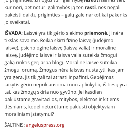
jo prigimties. Žmogus turi galimybę
ieškoti
laimės ten,
kur nori, bet neturi galimybės ją ten
rasti
, nes negali
pakeisti daiktų prigimties – galų gale narkotikai pakenks
jo sveikatai.
IŠVADA
: Laisvė yra tik gėrio siekimo
priemonė
. Ji nėra
tikslas savaime. Reikia skirti fizinę laisvę (judėjimo
laisvę), psichologinę laisvę (laisvą valią) ir moralinę
laisvę. Judėjimo laisvė ir laisva valia suteikia žmogui
galią rinktis gėrį arba blogį. Moralinė laisvė suteikia
žmogui orumą. Žmogus nėra laisvas nustatyti, kas jam
yra gera. Jis tik gali tai atrasti ir pažinti. Gebėjimas
laikytis gėrio nepriklausomai nuo aplinkybių iš tiesų yra
tai, kas žmogų skiria nuo gyvūno. Jei kasdien
paklūstame gravitacijos, mitybos, elektros ir kitiems
dėsniams, kodėl neturėtume paklusti objektyviam
moraliniam įstatymui?
ŠALTINIS:
angeluspress.org