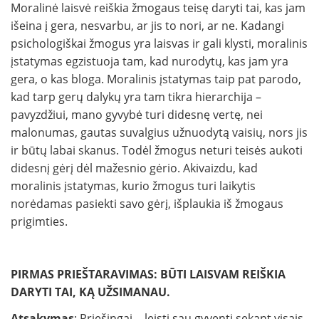
Moralinė laisvė reiškia žmogaus teisę daryti tai, kas jam
išeina į gera, nesvarbu, ar jis to nori, ar ne. Kadangi
psichologiškai žmogus yra laisvas ir gali klysti, moralinis
įstatymas egzistuoja tam, kad nurodytų, kas jam yra
gera, o kas bloga. Moralinis įstatymas taip pat parodo,
kad tarp gerų dalykų yra tam tikra hierarchija –
pavyzdžiui, mano gyvybė turi didesnę vertę, nei
malonumas, gautas suvalgius užnuodytą vaisių, nors jis
ir būtų labai skanus. Todėl žmogus neturi teisės aukoti
didesnį gėrį dėl mažesnio gėrio. Akivaizdu, kad
moralinis įstatymas, kurio žmogus turi laikytis
norėdamas pasiekti savo gėrį, išplaukia iš žmogaus
prigimties.
PIRMAS PRIEŠTARAVIMAS: BŪTI LAISVAM REIŠKIA
DARYTI TAI, KĄ UŽSIMANAU.
Atsakymas
: Priešingai ‒ leisti sau gyventi sekant visais