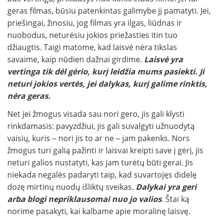
geras filmas, būsiu patenkintas galimybe jį pamatyti. Jei,
priešingai, žinosiu, jog filmas yra ilgas, liūdnas ir
nuobodus, neturėsiu jokios priežasties itin tuo
džiaugtis. Taigi matome, kad laisvė nėra tikslas
savaime, kaip nūdien dažnai girdime.
Laisvė yra
vertinga tik dėl gėrio, kurį leidžia mums pasiekti. Ji
neturi jokios vertės, jei dalykas, kurį galime rinktis,
nėra geras.
Net jei žmogus visada sau nori gero, jis gali klysti
rinkdamasis: pavyzdžiui, jis gali suvalgyti užnuodytą
vaisių, kuris ‒ nori jis to ar ne ‒ jam pakenks. Nors
žmogus turi galią pažinti ir laisvai kreipti save į gėrį, jis
neturi galios nustatyti, kas jam turėtų būti gerai. Jis
niekada negalės padaryti taip, kad suvartojęs didelę
dozę mirtinų nuodų išliktų sveikas.
Dalykai yra geri
arba blogi nepriklausomai nuo jo valios
. Štai ką
norime pasakyti, kai kalbame apie moralinę laisvę.