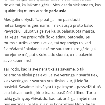
rinktis tai, ką laikome gėriu. Mes visada siekiame to, kas
tą akimirką mums atrodo
geriausia
.
Mes galime klysti. Taip pat galime pasiduoti
netvarkingiems geismams ir neklausyti proto balso.
Pavyzdžiui, užuot valgę sveiką, subalansuotą maistą,
išalkę galime prisikimšti šokoladinių batonėlių. Jei
mums sutriks kepenų veikla, tai nepaneigs to, kad
šlamšdami šokoladą siekėme sau tam tikro gėrio. Juk
norėjome mėgautis šokolado skoniu, o ne pakenkti
savo kepenims!
Tai įrodo, kad laisvė nėra tikslas savaime, o tik
priemonė tikslui pasiekti. Laisvė vertinga ir svarbi tiek,
kiek vertingas ir svarbus yra tikslas, kurį ji leidžia
pasiekti. Savaime laisvė yra tik galimybė – pavyzdžiui, aš
esu laisvas nueiti į kino teatrą pasižiūrėti filmo. Turiu
tokią galimybę. Akivaizdu, kad tai, ar ši galimybė man
bus vertinga, priklausys nuo konkretaus filmo. Jei tai