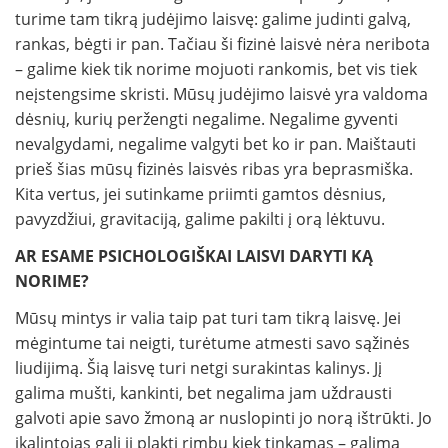
turime tam tikrą judėjimo laisvę: galime judinti galvą,
rankas, bėgti ir pan. Tačiau ši fizinė laisvė nėra neribota
– galime kiek tik norime mojuoti rankomis, bet vis tiek
neįstengsime skristi. Mūsų judėjimo laisvė yra valdoma
dėsnių, kurių peržengti negalime. Negalime gyventi
nevalgydami, negalime valgyti bet ko ir pan. Maištauti
prieš šias mūsų fizinės laisvės ribas yra beprasmiška.
Kita vertus, jei sutinkame priimti gamtos dėsnius,
pavyzdžiui, gravitaciją, galime pakilti į orą lėktuvu.
AR ESAME PSICHOLOGIŠKAI LAISVI DARYTI KĄ
NORIME?
Mūsų mintys ir valia taip pat turi tam tikrą laisvę. Jei
mėgintume tai neigti, turėtume atmesti savo sąžinės
liudijimą. Šią laisvę turi netgi surakintas kalinys. Jį
galima mušti, kankinti, bet negalima jam uždrausti
galvoti apie savo žmoną ar nuslopinti jo norą ištrūkti. Jo
įkalintojas gali jį plakti rimbu kiek tinkamas – galima