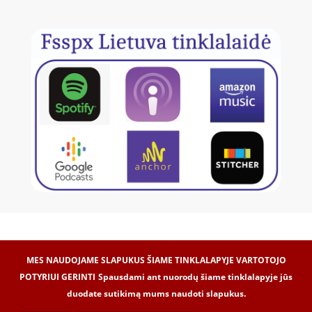
MES NAUDOJAME SLAPUKUS ŠIAME TINKLALAPYJE VARTOTOJO
POTYRIUI GERINTI
Spausdami ant nuorodų šiame tinklalapyje jūs
duodate sutikimą mums naudoti slapukus.
Internetinių svetainių kūrimas -
Dipolis.com
© 2017