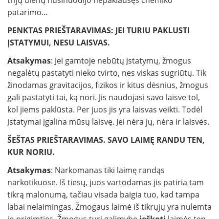
trijų dienų nusinuodijo nepaklausęs chemiko
patarimo…
PENKTAS PRIEŠTARAVIMAS: JEI TURIU PAKLUSTI
ĮSTATYMUI, NESU LAISVAS.
Atsakymas
: Jei gamtoje nebūtų įstatymų, žmogus
negalėtų pastatyti nieko tvirto, nes viskas sugriūtų. Tik
žinodamas gravitacijos, fizikos ir kitus dėsnius, žmogus
gali pastatyti tai, ką nori. Jis naudojasi savo laisve tol,
kol jiems paklūsta. Per juos jis yra laisvas veikti. Todėl
įstatymai įgalina mūsų laisvę. Jei nėra jų, nėra ir laisvės.
ŠEŠTAS PRIEŠTARAVIMAS. SAVO LAIMĘ RANDU TEN,
KUR NORIU.
Atsakymas
: Narkomanas tiki laimę randąs
narkotikuose. Iš tiesų, juos vartodamas jis patiria tam
tikrą malonumą, tačiau visada baigia tuo, kad tampa
labai nelaimingas. Žmogaus laimė iš tikrųjų yra nulemta