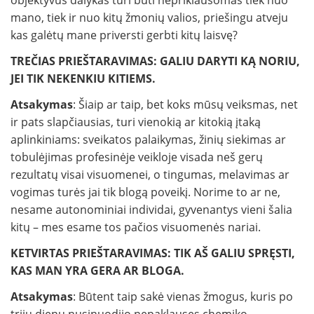
objektyvus dalykas turi būti nepriklausomas tiek nuo
mano, tiek ir nuo kitų žmonių valios, priešingu atveju
kas galėtų mane priversti gerbti kitų laisvę?
TREČIAS PRIEŠTARAVIMAS: GALIU DARYTI KĄ NORIU,
JEI TIK NEKENKIU KITIEMS.
Atsakymas
: Šiaip ar taip, bet koks mūsų veiksmas, net
ir pats slapčiausias, turi vienokią ar kitokią įtaką
aplinkiniams: sveikatos palaikymas, žinių siekimas ar
tobulėjimas profesinėje veikloje visada neš gerų
rezultatų visai visuomenei, o tingumas, melavimas ar
vogimas turės jai tik blogą poveikį. Norime to ar ne,
nesame autonominiai individai, gyvenantys vieni šalia
kitų – mes esame tos pačios visuomenės nariai.
KETVIRTAS PRIEŠTARAVIMAS: TIK AŠ GALIU SPRĘSTI,
KAS MAN YRA GERA AR BLOGA.
Atsakymas
: Būtent taip sakė vienas žmogus, kuris po