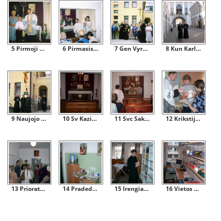
5 Pirmoji Komunija
6 Pirmasis Gen Vyersniojo Vysk B Fellay Vizitas Lietuvoje 07 19 21
7 Gen Vyresnysis Su Antruoju Prioru Kun Josephu Verlindenu
8 Kun Karl Stehlin Ir Kun Joseph Verlinden
9 Naujojo Priorato Kunigai Ir Darbuotojai
10 Sv Kazimiero Koplycia
11 Svc Sakramento Adoracija
12 Krikstijamas Naujas Tikintysis
13 Priorato Lankytojai
14 Pradedame Leidybine Veikla
15 Irengiama Biblioteka
16 Vietos Darbui Mazoka