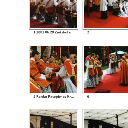
1 2002 06 29 Zaitzkofene Isventinamas Pirmas Brolijos Kunigas Lietuvis E Naujokaitis
2
5 Ranku Patepimas Krizma
6