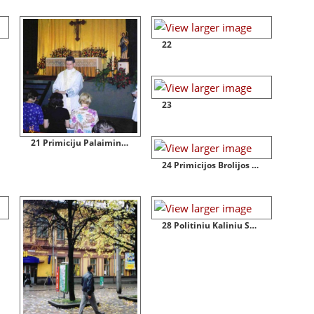
22
23
21 Primiciju Palaiminimas
24 Primicijos Brolijos Koplycioje Censtochovoje 2002 08 14
28 Politiniu Kaliniu Sajungos Sale