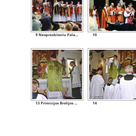
9 Neopresbiteriu Palaiminimas
10
13 Primicijos Brolijos Koplycioje Bavarijos Sventoveje Altoettinge
14