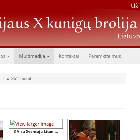
dos
Multimedija
Kontaktai
Paremkite mus
4. 2002 metai
3 Visu Sventuju Litanija