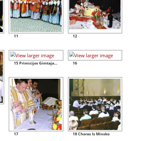
11
12
15 Primicijos Gimtajame Kaune Kulturos Rumuose 2002 07 20
16
17
18 Choras Is Minsko