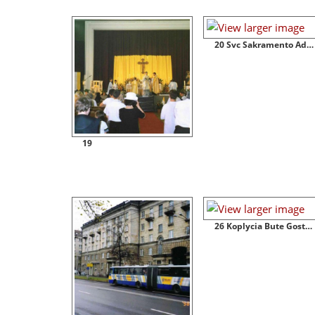
20 Svc Sakramento Adoracija
19
26 Koplycia Bute Gostauto G