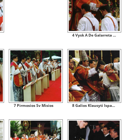
4 Vysk A De Galarreta Uzdeda Rankas
7 Pirmosios Sv Misios
8 Galios Klausyti Ispazinti Suteikimas