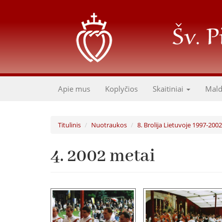
Pereiti
į
pagrindinį
turinį
Apie mus
Koplyčios
Skaitiniai
Mal
Titulinis
Nuotraukos
8. Brolija Lietuvoje 1997-2002
4. 2002 metai