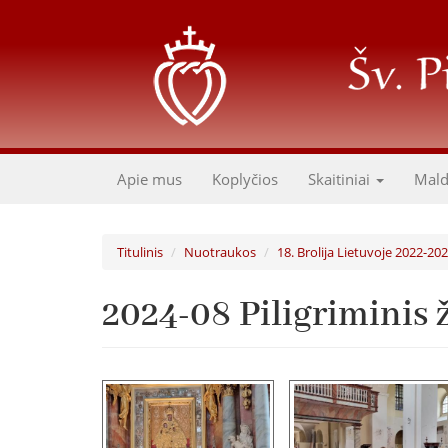
Pereiti
į
pagrindinį
turinį
Apie mus
Koplyčios
Skaitiniai
Mal
Titulinis
Nuotraukos
18. Brolija Lietuvoje 2022-20
2024-08 Piligriminis 