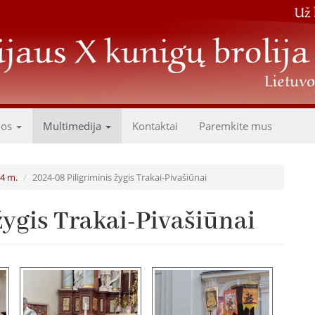
dos
Multimedija
Kontaktai
Paremkite mus
24 m.
2024-08 Piligriminis žygis Trakai-Pivašiūnai
žygis Trakai-Pivašiūnai