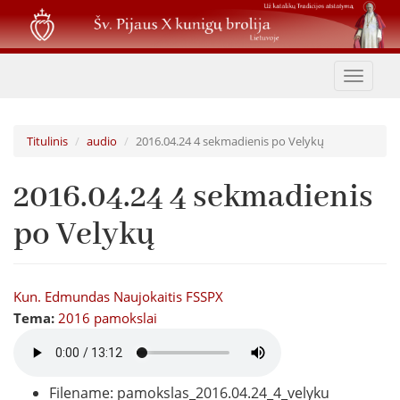
Pereiti
į
pagrindinį
turinį
Toggle
navigat
Titulinis
audio
2016.04.24 4 sekmadienis po Velykų
2016.04.24 4 sekmadienis
po Velykų
Kun. Edmundas Naujokaitis FSSPX
Tema:
2016 pamokslai
Filename: pamokslas_2016.04.24_4_velyku